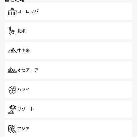
も、旅行者にとっては魅力的なポイント。グルメも豊富
で、ホーカーズは地元の風情を楽しめる外せないスポット
ヨーロッパ
だ。訪れる人を飽きさせないシンガポールで、多様な魅力
を体感しよう。 なお、新着のシンガポール情報は
コンテン
ツ一覧
を参照してほしい。
北米
中南米
オセアニア
ハワイ
リゾート
アジア