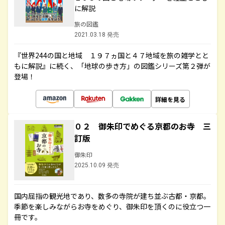
に解説
旅の図鑑
2021.03.18 発売
『世界244の国と地域 １９７ヵ国と４７地域を旅の雑学とと
もに解説』に続く、「地球の歩き方」の図鑑シリーズ第２弾が
登場！
詳細を見る
０２ 御朱印でめぐる京都のお寺 三
訂版
御朱印
2025.10.09 発売
国内屈指の観光地であり、数多の寺院が建ち並ぶ古都・京都。
季節を楽しみながらお寺をめぐり、御朱印を頂くのに役立つ一
冊です。