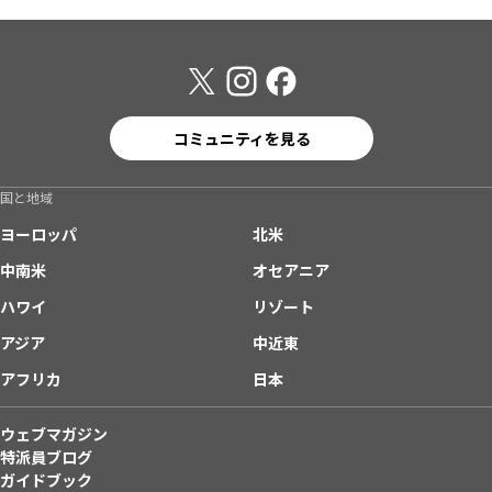
コミュニティを見る
国と地域
ヨーロッパ
北米
中南米
オセアニア
ハワイ
リゾート
アジア
中近東
アフリカ
日本
ウェブマガジン
特派員ブログ
ガイドブック