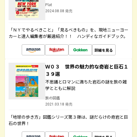
Plat
2024.08.08 発売
「ＮＹでやるべきこと」「見るべきもの」を、現地ニューヨー
カーと達人編集者が厳選紹介！！ ハンディなガイドブック。
詳細を見る
Ｗ０３ 世界の魅力的な奇岩と巨石１
３９選
不思議とロマンに満ちた岩石の謎を旅の雑
学とともに解説
旅の図鑑
2021.03.18 発売
「地球の歩き方」図鑑シリーズ第３弾は、謎だらけの奇岩と巨
石の世界！