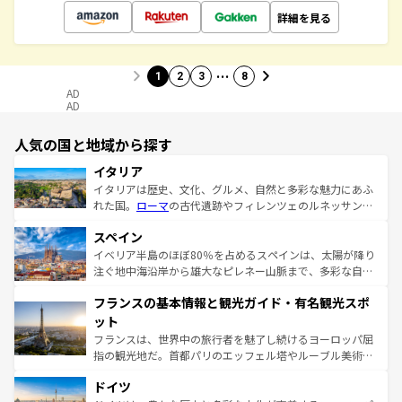
詳細を見る
…
1
2
3
8
AD
AD
人気の国と地域から探す
イタリア
イタリアは歴史、文化、グルメ、自然と多彩な魅力にあふ
れた国。
ローマ
の古代遺跡やフィレンツェのルネッサンス
美術、ヴェネツィアの運河など、歴史あるスポットはもち
スペイン
ろん、トスカーナの美しい田園風景やアマルフィ海岸の絶
景など、自然景観も見逃せない。観光の合間には、本場の
イベリア半島のほぼ80％を占めるスペインは、太陽が降り
ピザやパスタなど、絶品のイタリア料理を堪能することも
注ぐ地中海沿岸から雄大なピレネー山脈まで、多彩な自然
できる。朝目覚めてから夜眠るまで、すべての瞬間を楽し
と文化が詰まったヨーロッパ屈指の旅行先だ。多様な地域
フランスの基本情報と観光ガイド・有名観光スポ
ませてくれるイタリアで、忘れられない旅をしてみよう！
文化が根付くこの国では、情熱的なフラメンコ、熱気あふ
なお、新着のイタリア情報は
コンテンツ一覧
を参照してほ
れる闘牛、そして美味しいタパスが生活の一部となってい
ット
しい。
る。首都マドリードの洗練された雰囲気や、バルセロナの
フランスは、世界中の旅行者を魅了し続けるヨーロッパ屈
アートに溢れた街角から、地方では古代ローマ遺跡や中世
指の観光地だ。首都パリのエッフェル塔やルーブル美術館
の城塞都市、穏やかなビーチリゾートまで多彩な表情を見
といった象徴的なスポットから、田舎町の古風な美しさま
せる。地方によって風土や気候が異なるスペインはその個
ドイツ
で、幅広い魅力が詰まっている。華麗な宮殿、歴史的な大
性で訪れる人を魅了する。 なお、新着のスペイン情報は
コ