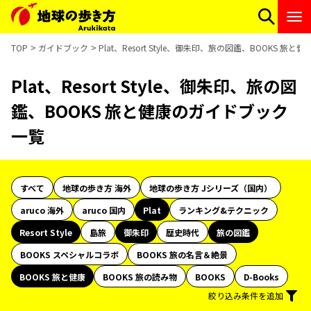
TOP
ガイドブック
Plat、Resort Style、御朱印、旅の図鑑、BOOKS 
Plat、Resort Style、御朱印、旅の図
鑑、BOOKS 旅と健康のガイドブック
一覧
すべて
地球の歩き方 海外
地球の歩き方 Jシリーズ（国内）
aruco 海外
aruco 国内
Plat
ランキング&テクニック
Resort Style
島旅
御朱印
歴史時代
旅の図鑑
BOOKS スペシャルコラボ
BOOKS 旅の名言＆絶景
BOOKS 旅と健康
BOOKS 旅の読み物
BOOKS
D-Books
絞り込み条件を追加