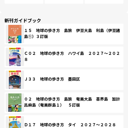
新刊ガイドブック
１５ 地球の歩き方 島旅 伊豆大島 利島（伊豆諸
島①）３訂版
Ｃ０２ 地球の歩き方 ハワイ島 ２０２７～２０２
８
Ｊ３３ 地球の歩き方 墨田区
０２ 地球の歩き方 島旅 奄美大島 喜界島 加計
呂麻島（奄美群島１） ５訂版
Ｄ１７ 地球の歩き方 タイ ２０２７～２０２８