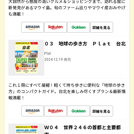
大自然から感度の高いグルメ＆ショッピングまで、訪れる度に
新発見があるマウイ島。旬のファーム巡りやマウイ産おみやげ
も満載！
詳細を見る
０３ 地球の歩き方 Ｐｌａｔ 台北
Plat
2024.12.19 発売
これ１冊にすべて凝縮！軽くて持ち歩きに便利な「地球の歩き
方」のコンパクトガイド。台北を楽しみ尽くすプラン＆最新情
報満載！
詳細を見る
Ｗ０４ 世界２４６の首都と主要都