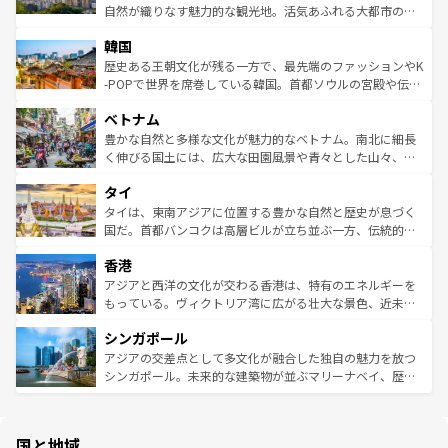
ク、伝統的なフラダンスなど、すべてがハワイの魅力を彩
ど、見どころがたくさん。また、カフェやワイン、オージ
自然が織りなす魅力的な観光地。活気あふれる大都市の台
っている。訪れるたびに新しい発見と感動が待っているハ
ービーフなどの食文化も豊かで、美味しいものであふれて
北やノスタルジックな町並みが人気な九份（ジォウフェ
ワイを、存分に味わってほしい。 なお、新着のハワイ情報
韓国
いる。アクティビティも充実しており、サーフィンやダイ
ン）、静ひつな山岳地帯である台湾東部など、都市の喧騒
は
コンテンツ一覧
を参照してほしい。
ビング、ハイキングなど、アウトドア好きにはたまらな
と山間の静けさが共存しており、訪れる人に新しい発見と
歴史ある王朝文化が残る一方で、最先端のファッションやK
い。オーストラリアの多彩な魅力を存分に味わいつくそ
驚きをもたらしてくれる。また、奥深い台湾の食文化も魅
-POPで世界を席巻している韓国。首都ソウルの宮殿や伝統
う。 なお、新着のオーストラリア情報は
コンテンツ一覧
を
力で、夜市などの屋台グルメから高級料理、ヘルシーで美
家屋が並ぶエリアでは韓国の歴史と文化に浸ることがで
参照してほしい。
ベトナム
容にもいいと評判のスイーツなど、バラエティ豊かな料理
き、地方に足を延ばせば四季折々の自然美を楽しむことが
が味わえる。 なお、新着の台湾情報は
コンテンツ一覧
を参
できる。そして、キムチや焼肉、絶品のストリートフード
豊かな自然と多様な文化が魅力的なベトナム。南北に細長
照してほしい。
まで、さまざまな韓国料理が待っている。夜には、韓国な
く伸びる国土には、広大な田園風景や青々とした山々、世
らではのナイトライフも堪能できる。あたたかいホスピタ
界遺産に登録された壮大な自然景観が点在し、都市部では
タイ
リティに包まれながら、韓国の多彩な魅力を心ゆくまで味
急速な発展と共に伝統が息づく。ハノイの古い町並みやホ
わってみてほしい。 なお、新着の韓国情報は
コンテンツ一
ーチミン市のフランス統治時代の建物も、独特の雰囲気を
タイは、東南アジアに位置する豊かな自然と歴史が息づく
覧
を参照してほしい。
醸し出している。また、バラエティの豊かさとおいしさで
国だ。首都バンコクは高層ビルが立ち並ぶ一方、伝統的な
世界中の食通を魅了してやまないベトナム料理も魅力のひ
寺院や市場がいたるところに点在し、古きよき文化と現代
香港
とつ。フォーやバインミー、ベトナムコーヒーなどは、ぜ
の活気が交差している。北部ではチェンマイなどの山岳地
ひ現地で味わいたい。どの地域を訪れてもあたたかい人々
帯で自然と触れ合い、南部ではプーケットやクラビの美し
アジアと西洋の文化が交わる香港は、特有のエネルギーを
が旅行者を迎えてくれるので、きっと忘れられない旅にな
いビーチでリゾート気分を楽しむことができる。タイ料理
もっている。ヴィクトリア湾に広がる壮大な景色、近未来
るはずだ。 なお、新着のベトナム情報は
コンテンツ一覧
を
は世界的に有名で、屋台から高級レストランまで味覚を刺
的なアートスポット、そして歴史と現代が融合した町並
参照してほしい。
シンガポール
激する。気候は一年中温暖で、どの季節にも異なる楽しみ
み、どこを訪れても感動するはず。観光スポットが密集し
が待っている。親しみやすいタイの人々、仏教を中心とし
ており、効率よく見どころを回れるのも魅力。息をのむよ
アジアの交差点として多文化が融合した独自の魅力を放つ
た文化、そして多様な観光資源が、訪れる旅人を魅了し続
うな絶景から文化的な体験まで、香港を存分に楽しみ尽く
シンガポール。未来的な建築物が並ぶマリーナベイ、歴史
ける。 なお、新着のタイ情報は
コンテンツ一覧
を参照して
そう。 なお、新着の香港情報は
コンテンツ一覧
を参照して
と伝統を感じられるエスニックタウン、多数の緑豊かな公
ほしい。
ほしい。
園や自然保護区など、自然が調和した近代的な景観と文化
の多様性あふれるカラフルな町は、どこを歩いても新しい
国と地域
発見がある。さらに、治安のよさや充実した公共交通機関