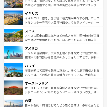
聖堂、美しいビーチ、そして豊かな自然が、訪れる者を心
ドイツは、豊かな歴史と多彩な文化が交差するヨーロッパ
ンテンツ一覧
を参照してほしい。
から魅了する。また、フランスは美食の国としても知ら
の中心に位置する国。中世の街並みが残るロマンチック街
れ、フランス料理はユネスコ無形文化遺産にも登録されて
道から、未来を先取りするようなモダンな都市まで多様な
イギリス
いる。シャンパンの発祥地であるランス、プロヴァンスの
顔を持つこの国は、どこを歩いても飽きることがない。ベ
香り高いラベンダー畑など、多彩な楽しみ方が可能だ。さ
ルリンの文化的活気、バイエルン州のアルプスの絶景、そ
イギリスは、古きよき伝統と最先端が共存する国。ウェス
らに、パリ以外の地域にも魅力が溢れており、どの街角に
してライン川沿いのワイン畑といった風景は必見。ビール
トミンスター寺院や大英博物館のようなランドマーク、歴
も豊かな歴史と文化が息づいている。パリ以外の個性あふ
とソーセージを味わいながら地元の人と過ごす楽しい時間
史ある大学都市、美しい丘陵地帯や牧歌的な風景など、エ
れる地方に足を運ぶとそれぞれで全く異なる文化を体験で
スイス
は、お酒好きな人にはぜひ体験してほしい。 なお、新着の
リアごとに異なる魅力がある。また、優雅なアフタヌーン
きるだろう。 なお、新着のフランス情報は
コンテンツ一覧
ドイツ情報は
コンテンツ一覧
を参照してほしい。
ティー、ビール好きにはたまらない英国パブ、サッカー観
スイスの国土面積は九州ほどの広さだが、運行時刻が正確
を参照してほしい。
戦など、本場だからこそできる体験も豊富。イギリスを旅
な交通網が整備されており、初心者でも安心して個人旅行
して楽しみつくそう。 なお、新着のイギリス情報は
コンテ
を楽しめる。日本同様に時刻表どおりの旅が可能だ。中世
アメリカ
ンツ一覧
を参照してほしい。
の建物がそのまま残る町や、スイスならではのユニークな
博物館もあり、アルプス観光だけでなく町歩きも満喫する
アメリカ合衆国は、広大な土地と多様な文化が魅力の国。
ことができる。国民の所得が高いため物価も高いが、旅行
東海岸の都市部から西海岸のカリフォルニアまで、訪れる
者向けの交通パス提供のサービスもあり、うまく活用すれ
場所ごとに異なる風景と体験が待っている。ニューヨーク
ハワイ
ば市内交通費無料で観光を楽しむこともできる。 なお、新
のような巨大都市は、観光、ショッピング、エンターテイ
着のスイス情報は
コンテンツ一覧
を参照してほしい。
ンメントが詰まった刺激的なスポットだ。一方、アメリカ
年間を通じて温暖な気候に恵まれ、多くの島で構成される
西部には大自然が広がり、グランドキャニオンやイエロー
ハワイは、どの島も独自の魅力をもっている。大自然の神
ストーン国立公園といった絶景が堪能できる。さらに、南
秘を感じたいなら、火山が生み出した壮大な景観を誇るハ
オーストラリア
部のニューオーリンズでは、音楽と美食が融合した独特の
ワイ島は見逃せない。また、定番の観光地といえばオアフ
文化が魅力。旅行者はアメリカの各地域で異なる魅力を楽
島だが、静かな自然を求めるならマウイ島やカウアイ島が
オーストラリアは、壮大な自然と多様な文化が魅力の国。
しみながら、その多様性と豊かな歴史を感じることができ
おすすめ。エメラルドグリーンに輝く海をはじめ、豊かな
シドニーのシンボルであるシドニー・オペラハウス、オー
るだろう。車でのロードトリップや列車の旅も、アメリカ
文化や歴史が息づいている。「アロハスピリット」と呼ば
ストラリア東海岸北部に広がる大サンゴ礁地帯グレートバ
ならではの贅沢な旅のスタイルだ。 なお、新着のアメリカ
台湾
れるおもてなしの心で訪れる人々を迎えてくれるハワイの
リアリーフや大陸中央部にそびえるウルル（エアーズロッ
情報は
コンテンツ一覧
を参照してほしい。
人々、おいしいローカルフードやハワイアンミュージッ
ク）、タスマニアの美しい原生林やケアンズの熱帯雨林な
日本から約４時間ほどでたどり着く台湾は、多彩な文化と