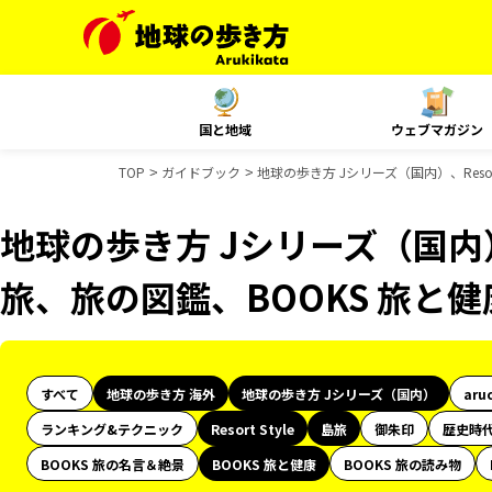
国と地域
ウェブマガジン
TOP
ガイドブック
地球の歩き方 Jシリーズ（国内）、Reso
地球の歩き方 Jシリーズ（国内）、R
旅、旅の図鑑、BOOKS 旅と
すべて
地球の歩き方 海外
地球の歩き方 Jシリーズ（国内）
aru
ランキング&テクニック
Resort Style
島旅
御朱印
歴史時
BOOKS 旅の名言＆絶景
BOOKS 旅と健康
BOOKS 旅の読み物