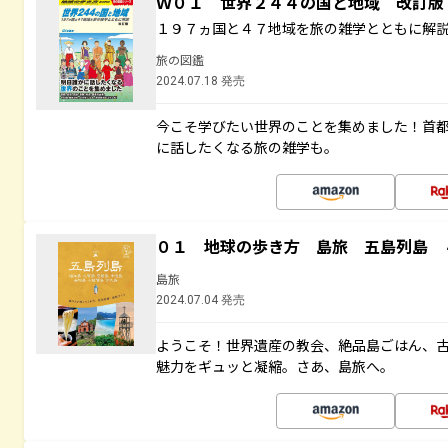
Ｗ０１ 世界２４４の国と地域 改訂版
１９７ヵ国と４７地域を旅の雑学とともに解
旅の図鑑
2024.07.18 発売
今こそ学びたい世界のことを集めました！首
に話したくなる旅の雑学も。
０１ 地球の歩き方 島旅 五島列島 
島旅
2024.07.04 発売
ようこそ！世界遺産の教会、絶品島ごはん、
魅力をギュッと凝縮。さあ、島旅へ。