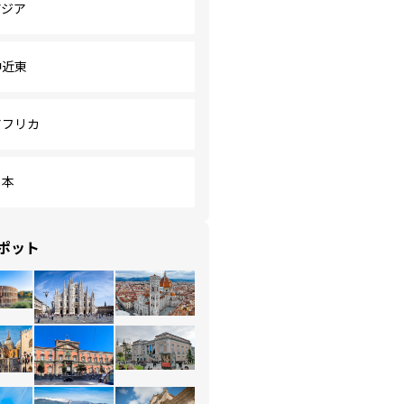
アジア
中近東
アフリカ
日本
ポット