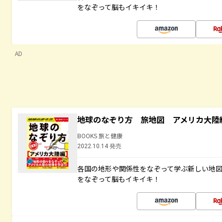
をなぞって脳もイキイキ！
AD
地球のなぞり方 旅地図 アメリカ大陸
BOOKS 旅と健康
2022.10.14 発売
各国の地形や関係性をなぞって学ぶ新しい地
をなぞって脳もイキイキ！