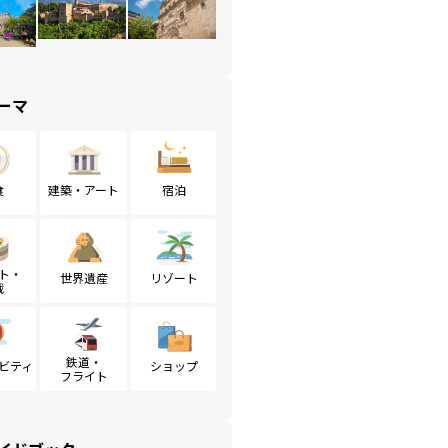
ーマ
食
建築・アート
宿泊
ト・
世界遺産
リゾート
戦
鉄道・
ビティ
ショップ
フライト