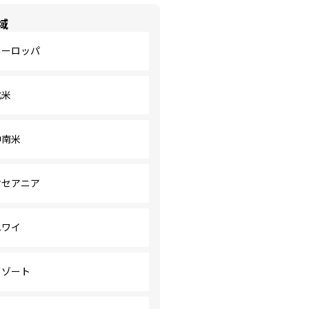
域
ヨーロッパ
北米
中南米
オセアニア
ハワイ
リゾート