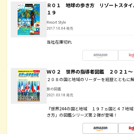
Ｒ０１ 地球の歩き方 リゾートスタイ
１９
Resort Style
2017.10.04 発売
当社在庫切れ
Ｗ０２ 世界の指導者図鑑 ２０２１
２０８の国と地域のリーダーを経歴とともに
旅の図鑑
2021.03.18 発売
『世界244の国と地域 １９７ヵ国と４７地
き方」の図鑑シリーズ第２弾が登場！