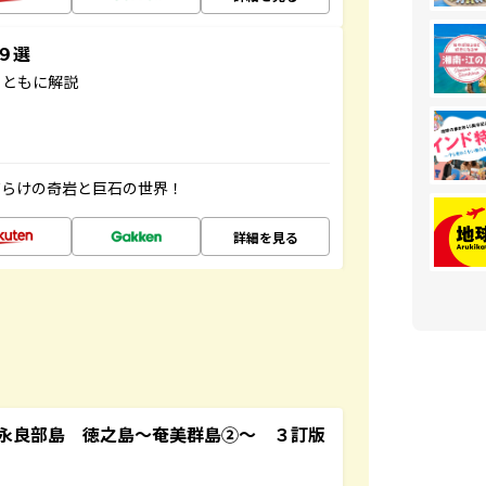
３９選
とともに解説
だらけの奇岩と巨石の世界！
詳細を見る
永良部島 徳之島～奄美群島②～ ３訂版