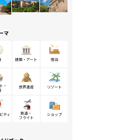
ーマ
食
建築・アート
宿泊
ト・
世界遺産
リゾート
戦
鉄道・
ビティ
ショップ
フライト