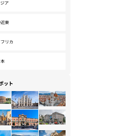
アジア
中近東
アフリカ
日本
ポット