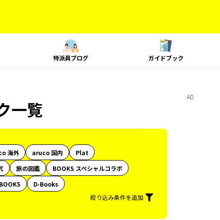
特派員ブログ
ガイドブック
AD
ック一覧
co 海外
aruco 国内
Plat
代
旅の図鑑
BOOKS スペシャルコラボ
BOOKS
D-Books
絞り込み条件を追加