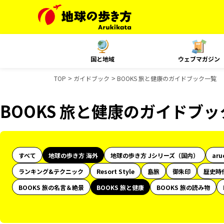
国と地域
ウェブマガジン
TOP
ガイドブック
BOOKS 旅と健康のガイドブック一覧
BOOKS 旅と健康のガイドブ
すべて
地球の歩き方 海外
地球の歩き方 Jシリーズ（国内）
aru
ランキング&テクニック
Resort Style
島旅
御朱印
歴史時
BOOKS 旅の名言＆絶景
BOOKS 旅と健康
BOOKS 旅の読み物