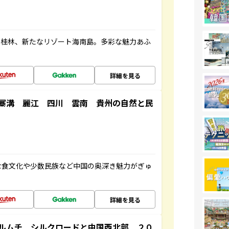
い桂林、新たなリゾート海南島。多彩な魅力あふ
詳細を見る
寨溝 麗江 四川 雲南 貴州の自然と民
な食文化や少数民族など中国の奥深き魅力がぎゅ
詳細を見る
ルムチ シルクロードと中国西北部 ２０