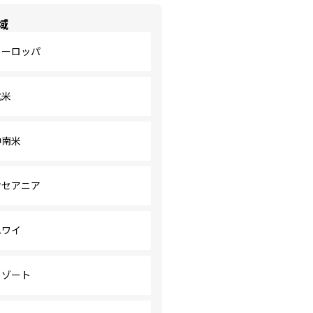
域
ヨーロッパ
北米
中南米
オセアニア
ハワイ
リゾート