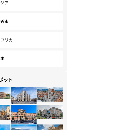
アジア
中近東
アフリカ
日本
ポット