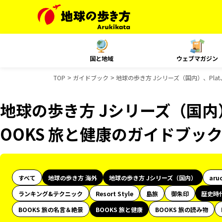
国と地域
ウェブマガジン
TOP
ガイドブック
地球の歩き方 Jシリーズ（国内）、Pla
地球の歩き方 Jシリーズ（国内）
OOKS 旅と健康のガイドブッ
すべて
地球の歩き方 海外
地球の歩き方 Jシリーズ（国内）
aru
ランキング&テクニック
Resort Style
島旅
御朱印
歴史時
BOOKS 旅の名言＆絶景
BOOKS 旅と健康
BOOKS 旅の読み物