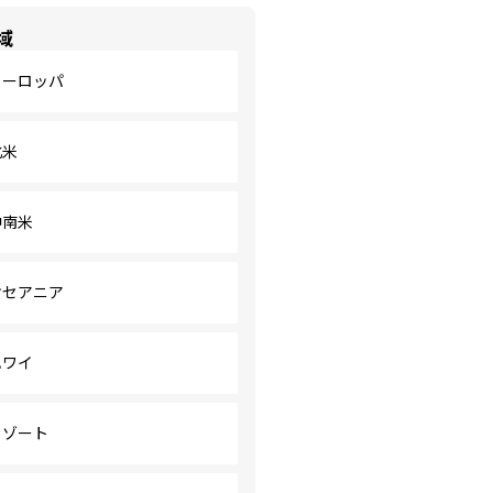
域
ヨーロッパ
北米
中南米
オセアニア
ハワイ
リゾート