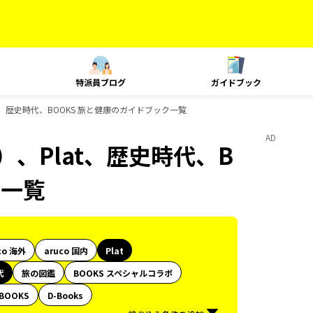
特派員ブログ
ガイドブック
t、歴史時代、BOOKS 旅と健康のガイドブック一覧
AD
、Plat、歴史時代、B
ク一覧
co 海外
aruco 国内
Plat
代
旅の図鑑
BOOKS スペシャルコラボ
BOOKS
D-Books