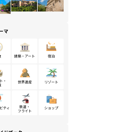
ーマ
食
建築・アート
宿泊
ト・
世界遺産
リゾート
戦
鉄道・
ビティ
ショップ
フライト