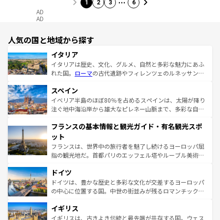
1
2
3
6
AD
AD
人気の国と地域から探す
イタリア
イタリアは歴史、文化、グルメ、自然と多彩な魅力にあふ
れた国。
ローマ
の古代遺跡やフィレンツェのルネッサンス
美術、ヴェネツィアの運河など、歴史あるスポットはもち
スペイン
ろん、トスカーナの美しい田園風景やアマルフィ海岸の絶
景など、自然景観も見逃せない。観光の合間には、本場の
イベリア半島のほぼ80％を占めるスペインは、太陽が降り
ピザやパスタなど、絶品のイタリア料理を堪能することも
注ぐ地中海沿岸から雄大なピレネー山脈まで、多彩な自然
できる。朝目覚めてから夜眠るまで、すべての瞬間を楽し
と文化が詰まったヨーロッパ屈指の旅行先だ。多様な地域
フランスの基本情報と観光ガイド・有名観光スポ
ませてくれるイタリアで、忘れられない旅をしてみよう！
文化が根付くこの国では、情熱的なフラメンコ、熱気あふ
なお、新着のイタリア情報は
コンテンツ一覧
を参照してほ
れる闘牛、そして美味しいタパスが生活の一部となってい
ット
しい。
る。首都マドリードの洗練された雰囲気や、バルセロナの
フランスは、世界中の旅行者を魅了し続けるヨーロッパ屈
アートに溢れた街角から、地方では古代ローマ遺跡や中世
指の観光地だ。首都パリのエッフェル塔やルーブル美術館
の城塞都市、穏やかなビーチリゾートまで多彩な表情を見
といった象徴的なスポットから、田舎町の古風な美しさま
せる。地方によって風土や気候が異なるスペインはその個
ドイツ
で、幅広い魅力が詰まっている。華麗な宮殿、歴史的な大
性で訪れる人を魅了する。 なお、新着のスペイン情報は
コ
聖堂、美しいビーチ、そして豊かな自然が、訪れる者を心
ドイツは、豊かな歴史と多彩な文化が交差するヨーロッパ
ンテンツ一覧
を参照してほしい。
から魅了する。また、フランスは美食の国としても知ら
の中心に位置する国。中世の街並みが残るロマンチック街
れ、フランス料理はユネスコ無形文化遺産にも登録されて
道から、未来を先取りするようなモダンな都市まで多様な
イギリス
いる。シャンパンの発祥地であるランス、プロヴァンスの
顔を持つこの国は、どこを歩いても飽きることがない。ベ
香り高いラベンダー畑など、多彩な楽しみ方が可能だ。さ
ルリンの文化的活気、バイエルン州のアルプスの絶景、そ
イギリスは、古きよき伝統と最先端が共存する国。ウェス