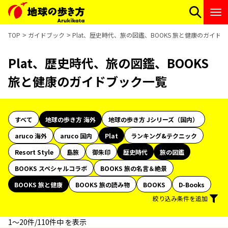
TOP
ガイドブック
Plat、歴史時代、旅の図鑑、BOOKS 旅と健康のガイド
Plat、歴史時代、旅の図鑑、BOOKS
旅と健康のガイドブック一覧
すべて
地球の歩き方 海外
地球の歩き方 Jシリーズ（国内）
aruco 海外
aruco 国内
Plat
ランキング&テクニック
Resort Style
島旅
御朱印
歴史時代
旅の図鑑
BOOKS スペシャルコラボ
BOOKS 旅の名言＆絶景
BOOKS 旅と健康
BOOKS 旅の読み物
BOOKS
D-Books
絞り込み条件を追加
1〜20件/110件中 を表示