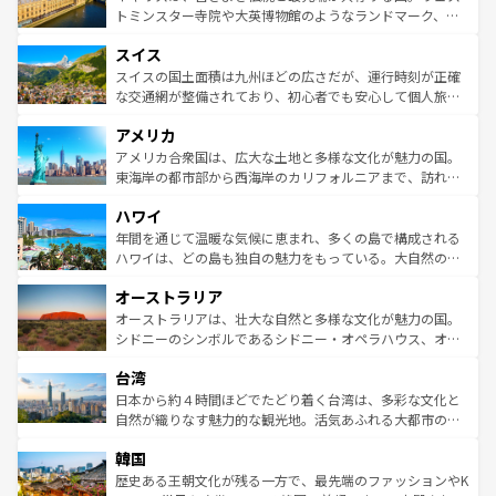
らに、パリ以外の地域にも魅力が溢れており、どの街角に
してライン川沿いのワイン畑といった風景は必見。ビール
トミンスター寺院や大英博物館のようなランドマーク、歴
も豊かな歴史と文化が息づいている。パリ以外の個性あふ
とソーセージを味わいながら地元の人と過ごす楽しい時間
史ある大学都市、美しい丘陵地帯や牧歌的な風景など、エ
れる地方に足を運ぶとそれぞれで全く異なる文化を体験で
スイス
は、お酒好きな人にはぜひ体験してほしい。 なお、新着の
リアごとに異なる魅力がある。また、優雅なアフタヌーン
きるだろう。 なお、新着のフランス情報は
コンテンツ一覧
ドイツ情報は
コンテンツ一覧
を参照してほしい。
ティー、ビール好きにはたまらない英国パブ、サッカー観
スイスの国土面積は九州ほどの広さだが、運行時刻が正確
を参照してほしい。
戦など、本場だからこそできる体験も豊富。イギリスを旅
な交通網が整備されており、初心者でも安心して個人旅行
して楽しみつくそう。 なお、新着のイギリス情報は
コンテ
を楽しめる。日本同様に時刻表どおりの旅が可能だ。中世
アメリカ
ンツ一覧
を参照してほしい。
の建物がそのまま残る町や、スイスならではのユニークな
博物館もあり、アルプス観光だけでなく町歩きも満喫する
アメリカ合衆国は、広大な土地と多様な文化が魅力の国。
ことができる。国民の所得が高いため物価も高いが、旅行
東海岸の都市部から西海岸のカリフォルニアまで、訪れる
者向けの交通パス提供のサービスもあり、うまく活用すれ
場所ごとに異なる風景と体験が待っている。ニューヨーク
ハワイ
ば市内交通費無料で観光を楽しむこともできる。 なお、新
のような巨大都市は、観光、ショッピング、エンターテイ
着のスイス情報は
コンテンツ一覧
を参照してほしい。
ンメントが詰まった刺激的なスポットだ。一方、アメリカ
年間を通じて温暖な気候に恵まれ、多くの島で構成される
西部には大自然が広がり、グランドキャニオンやイエロー
ハワイは、どの島も独自の魅力をもっている。大自然の神
ストーン国立公園といった絶景が堪能できる。さらに、南
秘を感じたいなら、火山が生み出した壮大な景観を誇るハ
オーストラリア
部のニューオーリンズでは、音楽と美食が融合した独特の
ワイ島は見逃せない。また、定番の観光地といえばオアフ
文化が魅力。旅行者はアメリカの各地域で異なる魅力を楽
島だが、静かな自然を求めるならマウイ島やカウアイ島が
オーストラリアは、壮大な自然と多様な文化が魅力の国。
しみながら、その多様性と豊かな歴史を感じることができ
おすすめ。エメラルドグリーンに輝く海をはじめ、豊かな
シドニーのシンボルであるシドニー・オペラハウス、オー
るだろう。車でのロードトリップや列車の旅も、アメリカ
文化や歴史が息づいている。「アロハスピリット」と呼ば
ストラリア東海岸北部に広がる大サンゴ礁地帯グレートバ
ならではの贅沢な旅のスタイルだ。 なお、新着のアメリカ
台湾
れるおもてなしの心で訪れる人々を迎えてくれるハワイの
リアリーフや大陸中央部にそびえるウルル（エアーズロッ
情報は
コンテンツ一覧
を参照してほしい。
人々、おいしいローカルフードやハワイアンミュージッ
ク）、タスマニアの美しい原生林やケアンズの熱帯雨林な
日本から約４時間ほどでたどり着く台湾は、多彩な文化と
ク、伝統的なフラダンスなど、すべてがハワイの魅力を彩
ど、見どころがたくさん。また、カフェやワイン、オージ
自然が織りなす魅力的な観光地。活気あふれる大都市の台
っている。訪れるたびに新しい発見と感動が待っているハ
ービーフなどの食文化も豊かで、美味しいものであふれて
北やノスタルジックな町並みが人気な九份（ジォウフェ
ワイを、存分に味わってほしい。 なお、新着のハワイ情報
韓国
いる。アクティビティも充実しており、サーフィンやダイ
ン）、静ひつな山岳地帯である台湾東部など、都市の喧騒
は
コンテンツ一覧
を参照してほしい。
ビング、ハイキングなど、アウトドア好きにはたまらな
と山間の静けさが共存しており、訪れる人に新しい発見と
歴史ある王朝文化が残る一方で、最先端のファッションやK