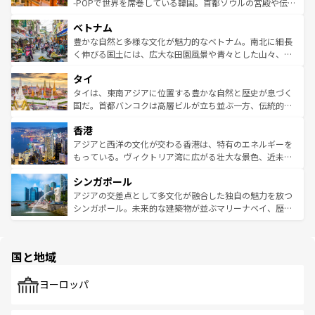
い。オーストラリアの多彩な魅力を存分に味わいつくそ
驚きをもたらしてくれる。また、奥深い台湾の食文化も魅
-POPで世界を席巻している韓国。首都ソウルの宮殿や伝統
う。 なお、新着のオーストラリア情報は
コンテンツ一覧
を
力で、夜市などの屋台グルメから高級料理、ヘルシーで美
家屋が並ぶエリアでは韓国の歴史と文化に浸ることがで
参照してほしい。
ベトナム
容にもいいと評判のスイーツなど、バラエティ豊かな料理
き、地方に足を延ばせば四季折々の自然美を楽しむことが
が味わえる。 なお、新着の台湾情報は
コンテンツ一覧
を参
できる。そして、キムチや焼肉、絶品のストリートフード
豊かな自然と多様な文化が魅力的なベトナム。南北に細長
照してほしい。
まで、さまざまな韓国料理が待っている。夜には、韓国な
く伸びる国土には、広大な田園風景や青々とした山々、世
らではのナイトライフも堪能できる。あたたかいホスピタ
界遺産に登録された壮大な自然景観が点在し、都市部では
タイ
リティに包まれながら、韓国の多彩な魅力を心ゆくまで味
急速な発展と共に伝統が息づく。ハノイの古い町並みやホ
わってみてほしい。 なお、新着の韓国情報は
コンテンツ一
ーチミン市のフランス統治時代の建物も、独特の雰囲気を
タイは、東南アジアに位置する豊かな自然と歴史が息づく
覧
を参照してほしい。
醸し出している。また、バラエティの豊かさとおいしさで
国だ。首都バンコクは高層ビルが立ち並ぶ一方、伝統的な
世界中の食通を魅了してやまないベトナム料理も魅力のひ
寺院や市場がいたるところに点在し、古きよき文化と現代
香港
とつ。フォーやバインミー、ベトナムコーヒーなどは、ぜ
の活気が交差している。北部ではチェンマイなどの山岳地
ひ現地で味わいたい。どの地域を訪れてもあたたかい人々
帯で自然と触れ合い、南部ではプーケットやクラビの美し
アジアと西洋の文化が交わる香港は、特有のエネルギーを
が旅行者を迎えてくれるので、きっと忘れられない旅にな
いビーチでリゾート気分を楽しむことができる。タイ料理
もっている。ヴィクトリア湾に広がる壮大な景色、近未来
るはずだ。 なお、新着のベトナム情報は
コンテンツ一覧
を
は世界的に有名で、屋台から高級レストランまで味覚を刺
的なアートスポット、そして歴史と現代が融合した町並
参照してほしい。
シンガポール
激する。気候は一年中温暖で、どの季節にも異なる楽しみ
み、どこを訪れても感動するはず。観光スポットが密集し
が待っている。親しみやすいタイの人々、仏教を中心とし
ており、効率よく見どころを回れるのも魅力。息をのむよ
アジアの交差点として多文化が融合した独自の魅力を放つ
た文化、そして多様な観光資源が、訪れる旅人を魅了し続
うな絶景から文化的な体験まで、香港を存分に楽しみ尽く
シンガポール。未来的な建築物が並ぶマリーナベイ、歴史
ける。 なお、新着のタイ情報は
コンテンツ一覧
を参照して
そう。 なお、新着の香港情報は
コンテンツ一覧
を参照して
と伝統を感じられるエスニックタウン、多数の緑豊かな公
ほしい。
ほしい。
園や自然保護区など、自然が調和した近代的な景観と文化
の多様性あふれるカラフルな町は、どこを歩いても新しい
国と地域
発見がある。さらに、治安のよさや充実した公共交通機関
も、旅行者にとっては魅力的なポイント。グルメも豊富
で、ホーカーズは地元の風情を楽しめる外せないスポット
ヨーロッパ
だ。訪れる人を飽きさせないシンガポールで、多様な魅力
を体感しよう。 なお、新着のシンガポール情報は
コンテン