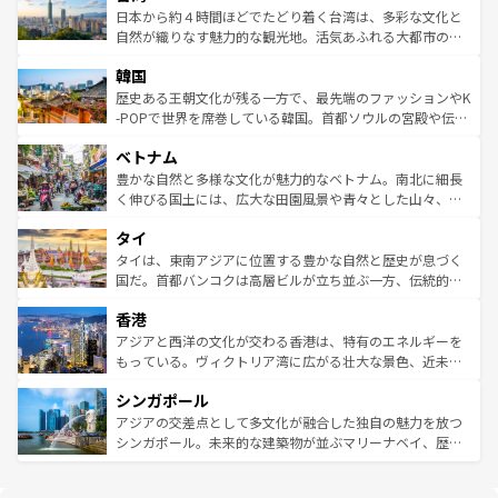
情報は
コンテンツ一覧
を参照してほしい。
人々、おいしいローカルフードやハワイアンミュージッ
ク）、タスマニアの美しい原生林やケアンズの熱帯雨林な
日本から約４時間ほどでたどり着く台湾は、多彩な文化と
ク、伝統的なフラダンスなど、すべてがハワイの魅力を彩
ど、見どころがたくさん。また、カフェやワイン、オージ
自然が織りなす魅力的な観光地。活気あふれる大都市の台
っている。訪れるたびに新しい発見と感動が待っているハ
ービーフなどの食文化も豊かで、美味しいものであふれて
北やノスタルジックな町並みが人気な九份（ジォウフェ
ワイを、存分に味わってほしい。 なお、新着のハワイ情報
韓国
いる。アクティビティも充実しており、サーフィンやダイ
ン）、静ひつな山岳地帯である台湾東部など、都市の喧騒
は
コンテンツ一覧
を参照してほしい。
ビング、ハイキングなど、アウトドア好きにはたまらな
と山間の静けさが共存しており、訪れる人に新しい発見と
歴史ある王朝文化が残る一方で、最先端のファッションやK
い。オーストラリアの多彩な魅力を存分に味わいつくそ
驚きをもたらしてくれる。また、奥深い台湾の食文化も魅
-POPで世界を席巻している韓国。首都ソウルの宮殿や伝統
う。 なお、新着のオーストラリア情報は
コンテンツ一覧
を
力で、夜市などの屋台グルメから高級料理、ヘルシーで美
家屋が並ぶエリアでは韓国の歴史と文化に浸ることがで
参照してほしい。
ベトナム
容にもいいと評判のスイーツなど、バラエティ豊かな料理
き、地方に足を延ばせば四季折々の自然美を楽しむことが
が味わえる。 なお、新着の台湾情報は
コンテンツ一覧
を参
できる。そして、キムチや焼肉、絶品のストリートフード
豊かな自然と多様な文化が魅力的なベトナム。南北に細長
照してほしい。
まで、さまざまな韓国料理が待っている。夜には、韓国な
く伸びる国土には、広大な田園風景や青々とした山々、世
らではのナイトライフも堪能できる。あたたかいホスピタ
界遺産に登録された壮大な自然景観が点在し、都市部では
タイ
リティに包まれながら、韓国の多彩な魅力を心ゆくまで味
急速な発展と共に伝統が息づく。ハノイの古い町並みやホ
わってみてほしい。 なお、新着の韓国情報は
コンテンツ一
ーチミン市のフランス統治時代の建物も、独特の雰囲気を
タイは、東南アジアに位置する豊かな自然と歴史が息づく
覧
を参照してほしい。
醸し出している。また、バラエティの豊かさとおいしさで
国だ。首都バンコクは高層ビルが立ち並ぶ一方、伝統的な
世界中の食通を魅了してやまないベトナム料理も魅力のひ
寺院や市場がいたるところに点在し、古きよき文化と現代
香港
とつ。フォーやバインミー、ベトナムコーヒーなどは、ぜ
の活気が交差している。北部ではチェンマイなどの山岳地
ひ現地で味わいたい。どの地域を訪れてもあたたかい人々
帯で自然と触れ合い、南部ではプーケットやクラビの美し
アジアと西洋の文化が交わる香港は、特有のエネルギーを
が旅行者を迎えてくれるので、きっと忘れられない旅にな
いビーチでリゾート気分を楽しむことができる。タイ料理
もっている。ヴィクトリア湾に広がる壮大な景色、近未来
るはずだ。 なお、新着のベトナム情報は
コンテンツ一覧
を
は世界的に有名で、屋台から高級レストランまで味覚を刺
的なアートスポット、そして歴史と現代が融合した町並
参照してほしい。
シンガポール
激する。気候は一年中温暖で、どの季節にも異なる楽しみ
み、どこを訪れても感動するはず。観光スポットが密集し
が待っている。親しみやすいタイの人々、仏教を中心とし
ており、効率よく見どころを回れるのも魅力。息をのむよ
アジアの交差点として多文化が融合した独自の魅力を放つ
た文化、そして多様な観光資源が、訪れる旅人を魅了し続
うな絶景から文化的な体験まで、香港を存分に楽しみ尽く
シンガポール。未来的な建築物が並ぶマリーナベイ、歴史
ける。 なお、新着のタイ情報は
コンテンツ一覧
を参照して
そう。 なお、新着の香港情報は
コンテンツ一覧
を参照して
と伝統を感じられるエスニックタウン、多数の緑豊かな公
ほしい。
ほしい。
園や自然保護区など、自然が調和した近代的な景観と文化