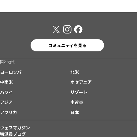
コミュニティを見る
国と地域
ヨーロッパ
北米
中南米
オセアニア
ハワイ
リゾート
アジア
中近東
アフリカ
日本
ウェブマガジン
特派員ブログ