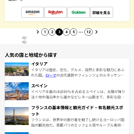
詳細を見る
…
1
2
3
4
5
12
AD
AD
人気の国と地域から探す
イタリア
イタリアは歴史、文化、グルメ、自然と多彩な魅力にあふ
れた国。
ローマ
の古代遺跡やフィレンツェのルネッサンス
美術、ヴェネツィアの運河など、歴史あるスポットはもち
スペイン
ろん、トスカーナの美しい田園風景やアマルフィ海岸の絶
景など、自然景観も見逃せない。観光の合間には、本場の
イベリア半島のほぼ80％を占めるスペインは、太陽が降り
ピザやパスタなど、絶品のイタリア料理を堪能することも
注ぐ地中海沿岸から雄大なピレネー山脈まで、多彩な自然
できる。朝目覚めてから夜眠るまで、すべての瞬間を楽し
と文化が詰まったヨーロッパ屈指の旅行先だ。多様な地域
フランスの基本情報と観光ガイド・有名観光スポ
ませてくれるイタリアで、忘れられない旅をしてみよう！
文化が根付くこの国では、情熱的なフラメンコ、熱気あふ
なお、新着のイタリア情報は
コンテンツ一覧
を参照してほ
れる闘牛、そして美味しいタパスが生活の一部となってい
ット
しい。
る。首都マドリードの洗練された雰囲気や、バルセロナの
フランスは、世界中の旅行者を魅了し続けるヨーロッパ屈
アートに溢れた街角から、地方では古代ローマ遺跡や中世
指の観光地だ。首都パリのエッフェル塔やルーブル美術館
の城塞都市、穏やかなビーチリゾートまで多彩な表情を見
といった象徴的なスポットから、田舎町の古風な美しさま