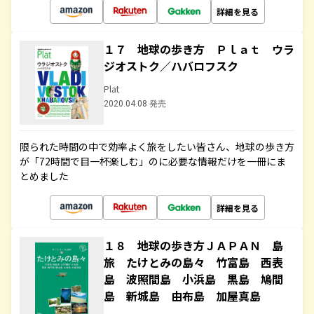
詳細を見る
１７ 地球の歩き方 Ｐｌａｔ ウラ
ジオストク／ハバロフスク
Plat
2020.04.08 発売
限られた時間の中で効率よく旅をしたい皆さん、地球の歩き方
が「72時間で目一杯楽しむ」のに必要な情報だけを一冊にま
とめました
詳細を見る
１８ 地球の歩き方ＪＡＰＡＮ 島
旅 たけとみの島々 竹富島 西表
島 波照間島 小浜島 黒島 鳩間
島 新城島 由布島 加屋真島