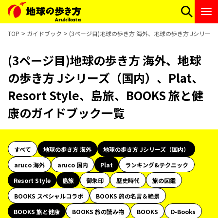
TOP
ガイドブック
(3ページ目)地球の歩き方 海外、地球の歩き方 Jシリーズ（国内
(3ページ目)地球の歩き方 海外、地球
の歩き方 Jシリーズ（国内）、Plat、
Resort Style、島旅、BOOKS 旅と健
康のガイドブック一覧
すべて
地球の歩き方 海外
地球の歩き方 Jシリーズ（国内）
aruco 海外
aruco 国内
Plat
ランキング&テクニック
Resort Style
島旅
御朱印
歴史時代
旅の図鑑
BOOKS スペシャルコラボ
BOOKS 旅の名言＆絶景
BOOKS 旅と健康
BOOKS 旅の読み物
BOOKS
D-Books