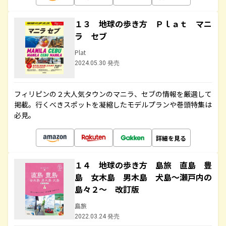
１３ 地球の歩き方 Ｐｌａｔ マニ
ラ セブ
Plat
2024.05.30 発売
フィリピンの２大人気タウンのマニラ、セブの情報を厳選して
掲載。行くべきスポットを凝縮したモデルプランや巻頭特集は
必見。
詳細を見る
１４ 地球の歩き方 島旅 直島 豊
島 女木島 男木島 犬島～瀬戸内の
島々２～ 改訂版
島旅
2022.03.24 発売