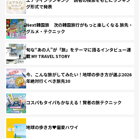
グ形式で発表
Next韓国旅 次の韓国旅行がもっと楽しくなる 旅先・
グルメ・テクニック
旬な“あの人”が「旅」をテーマに語るインタビュー連
載 MY TRAVEL STORY
今、こんな旅がしてみたい！地球の歩き方が選ぶ2026
年絶対行くべき旅先30
コスパもタイパもかなえる！賢者の旅テクニック
地球の歩き方♥偏愛ハワイ