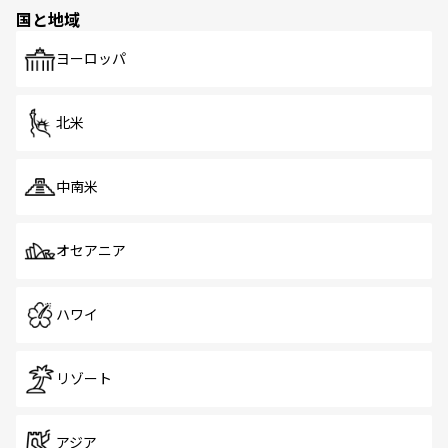
の多様性あふれるカラフルな町は、どこを歩いても新しい
国と地域
発見がある。さらに、治安のよさや充実した公共交通機関
も、旅行者にとっては魅力的なポイント。グルメも豊富
で、ホーカーズは地元の風情を楽しめる外せないスポット
ヨーロッパ
だ。訪れる人を飽きさせないシンガポールで、多様な魅力
を体感しよう。 なお、新着のシンガポール情報は
コンテン
ツ一覧
を参照してほしい。
北米
中南米
オセアニア
ハワイ
リゾート
アジア