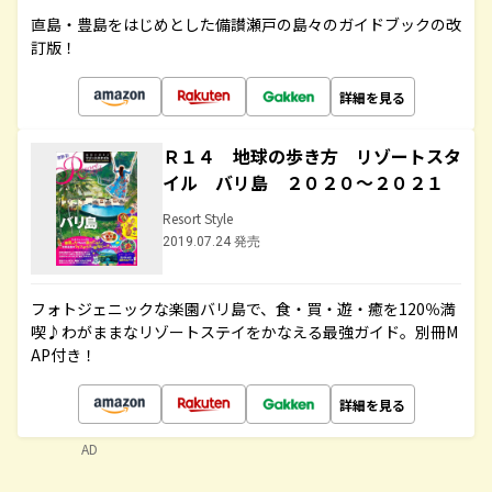
直島・豊島をはじめとした備讃瀬戸の島々のガイドブックの改
訂版！
詳細を見る
Ｒ１４ 地球の歩き方 リゾートスタ
イル バリ島 ２０２０～２０２１
Resort Style
2019.07.24 発売
フォトジェニックな楽園バリ島で、食・買・遊・癒を120％満
喫♪わがままなリゾートステイをかなえる最強ガイド。別冊M
AP付き！
詳細を見る
AD