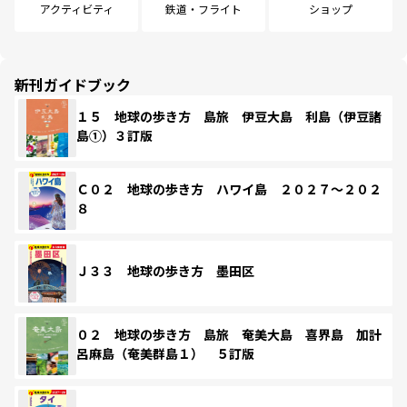
アクティビティ
鉄道・フライト
ショップ
新刊ガイドブック
１５ 地球の歩き方 島旅 伊豆大島 利島（伊豆諸
島①）３訂版
Ｃ０２ 地球の歩き方 ハワイ島 ２０２７～２０２
８
Ｊ３３ 地球の歩き方 墨田区
０２ 地球の歩き方 島旅 奄美大島 喜界島 加計
呂麻島（奄美群島１） ５訂版