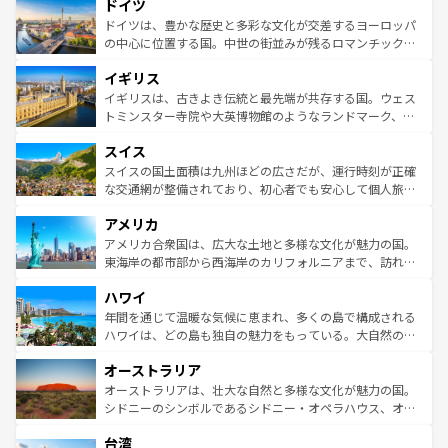
せる。地方によって風土や気候が異なるスペインはその個
ドイツ
で、幅広い魅力が詰まっている。華麗な宮殿、歴史的な大
性で訪れる人を魅了する。 なお、新着のスペイン情報は
コ
聖堂、美しいビーチ、そして豊かな自然が、訪れる者を心
ドイツは、豊かな歴史と多彩な文化が交差するヨーロッパ
ンテンツ一覧
を参照してほしい。
から魅了する。また、フランスは美食の国としても知ら
の中心に位置する国。中世の街並みが残るロマンチック街
れ、フランス料理はユネスコ無形文化遺産にも登録されて
道から、未来を先取りするようなモダンな都市まで多様な
イギリス
いる。シャンパンの発祥地であるランス、プロヴァンスの
顔を持つこの国は、どこを歩いても飽きることがない。ベ
香り高いラベンダー畑など、多彩な楽しみ方が可能だ。さ
ルリンの文化的活気、バイエルン州のアルプスの絶景、そ
イギリスは、古きよき伝統と最先端が共存する国。ウェス
らに、パリ以外の地域にも魅力が溢れており、どの街角に
してライン川沿いのワイン畑といった風景は必見。ビール
トミンスター寺院や大英博物館のようなランドマーク、歴
も豊かな歴史と文化が息づいている。パリ以外の個性あふ
とソーセージを味わいながら地元の人と過ごす楽しい時間
史ある大学都市、美しい丘陵地帯や牧歌的な風景など、エ
れる地方に足を運ぶとそれぞれで全く異なる文化を体験で
スイス
は、お酒好きな人にはぜひ体験してほしい。 なお、新着の
リアごとに異なる魅力がある。また、優雅なアフタヌーン
きるだろう。 なお、新着のフランス情報は
コンテンツ一覧
ドイツ情報は
コンテンツ一覧
を参照してほしい。
ティー、ビール好きにはたまらない英国パブ、サッカー観
スイスの国土面積は九州ほどの広さだが、運行時刻が正確
を参照してほしい。
戦など、本場だからこそできる体験も豊富。イギリスを旅
な交通網が整備されており、初心者でも安心して個人旅行
して楽しみつくそう。 なお、新着のイギリス情報は
コンテ
を楽しめる。日本同様に時刻表どおりの旅が可能だ。中世
アメリカ
ンツ一覧
を参照してほしい。
の建物がそのまま残る町や、スイスならではのユニークな
博物館もあり、アルプス観光だけでなく町歩きも満喫する
アメリカ合衆国は、広大な土地と多様な文化が魅力の国。
ことができる。国民の所得が高いため物価も高いが、旅行
東海岸の都市部から西海岸のカリフォルニアまで、訪れる
者向けの交通パス提供のサービスもあり、うまく活用すれ
場所ごとに異なる風景と体験が待っている。ニューヨーク
ハワイ
ば市内交通費無料で観光を楽しむこともできる。 なお、新
のような巨大都市は、観光、ショッピング、エンターテイ
着のスイス情報は
コンテンツ一覧
を参照してほしい。
ンメントが詰まった刺激的なスポットだ。一方、アメリカ
年間を通じて温暖な気候に恵まれ、多くの島で構成される
西部には大自然が広がり、グランドキャニオンやイエロー
ハワイは、どの島も独自の魅力をもっている。大自然の神
ストーン国立公園といった絶景が堪能できる。さらに、南
秘を感じたいなら、火山が生み出した壮大な景観を誇るハ
オーストラリア
部のニューオーリンズでは、音楽と美食が融合した独特の
ワイ島は見逃せない。また、定番の観光地といえばオアフ
文化が魅力。旅行者はアメリカの各地域で異なる魅力を楽
島だが、静かな自然を求めるならマウイ島やカウアイ島が
オーストラリアは、壮大な自然と多様な文化が魅力の国。
しみながら、その多様性と豊かな歴史を感じることができ
おすすめ。エメラルドグリーンに輝く海をはじめ、豊かな
シドニーのシンボルであるシドニー・オペラハウス、オー
るだろう。車でのロードトリップや列車の旅も、アメリカ
文化や歴史が息づいている。「アロハスピリット」と呼ば
ストラリア東海岸北部に広がる大サンゴ礁地帯グレートバ
ならではの贅沢な旅のスタイルだ。 なお、新着のアメリカ
台湾
れるおもてなしの心で訪れる人々を迎えてくれるハワイの
リアリーフや大陸中央部にそびえるウルル（エアーズロッ