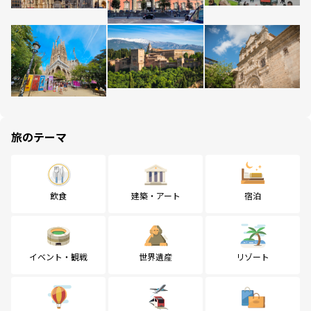
旅のテーマ
飲食
建築・アート
宿泊
イベント・観戦
世界遺産
リゾート