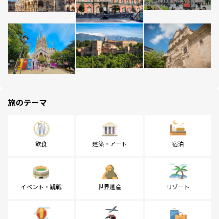
旅のテーマ
飲食
建築・アート
宿泊
イベント・観戦
世界遺産
リゾート