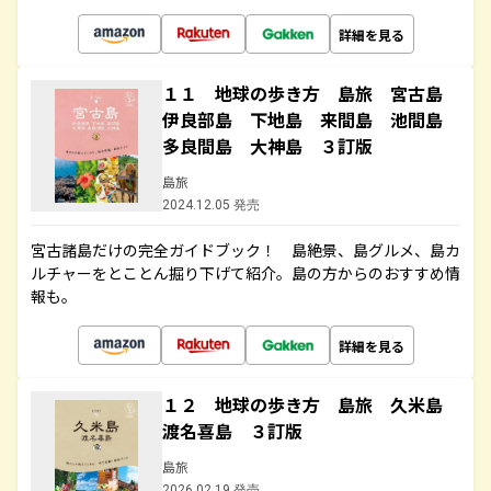
詳細を見る
１１ 地球の歩き方 島旅 宮古島
伊良部島 下地島 来間島 池間島
多良間島 大神島 ３訂版
島旅
2024.12.05 発売
宮古諸島だけの完全ガイドブック！ 島絶景、島グルメ、島カ
ルチャーをとことん掘り下げて紹介。島の方からのおすすめ情
報も。
詳細を見る
１２ 地球の歩き方 島旅 久米島
渡名喜島 ３訂版
島旅
2026.02.19 発売