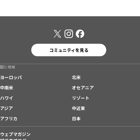
コミュニティを見る
国と地域
ヨーロッパ
北米
中南米
オセアニア
ハワイ
リゾート
アジア
中近東
アフリカ
日本
ウェブマガジン