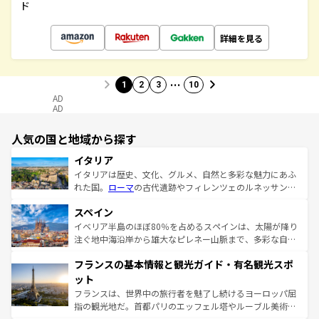
ド
詳細を見る
…
1
2
3
10
AD
AD
人気の国と地域から探す
イタリア
イタリアは歴史、文化、グルメ、自然と多彩な魅力にあふ
れた国。
ローマ
の古代遺跡やフィレンツェのルネッサンス
美術、ヴェネツィアの運河など、歴史あるスポットはもち
スペイン
ろん、トスカーナの美しい田園風景やアマルフィ海岸の絶
景など、自然景観も見逃せない。観光の合間には、本場の
イベリア半島のほぼ80％を占めるスペインは、太陽が降り
ピザやパスタなど、絶品のイタリア料理を堪能することも
注ぐ地中海沿岸から雄大なピレネー山脈まで、多彩な自然
できる。朝目覚めてから夜眠るまで、すべての瞬間を楽し
と文化が詰まったヨーロッパ屈指の旅行先だ。多様な地域
フランスの基本情報と観光ガイド・有名観光スポ
ませてくれるイタリアで、忘れられない旅をしてみよう！
文化が根付くこの国では、情熱的なフラメンコ、熱気あふ
なお、新着のイタリア情報は
コンテンツ一覧
を参照してほ
れる闘牛、そして美味しいタパスが生活の一部となってい
ット
しい。
る。首都マドリードの洗練された雰囲気や、バルセロナの
フランスは、世界中の旅行者を魅了し続けるヨーロッパ屈
アートに溢れた街角から、地方では古代ローマ遺跡や中世
指の観光地だ。首都パリのエッフェル塔やルーブル美術館
の城塞都市、穏やかなビーチリゾートまで多彩な表情を見
といった象徴的なスポットから、田舎町の古風な美しさま