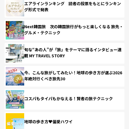
エアラインランキング 読者の投票をもとにランキン
グ形式で発表
Next韓国旅 次の韓国旅行がもっと楽しくなる 旅先・
グルメ・テクニック
旬な“あの人”が「旅」をテーマに語るインタビュー連
載 MY TRAVEL STORY
今、こんな旅がしてみたい！地球の歩き方が選ぶ2026
年絶対行くべき旅先30
コスパもタイパもかなえる！賢者の旅テクニック
地球の歩き方♥偏愛ハワイ