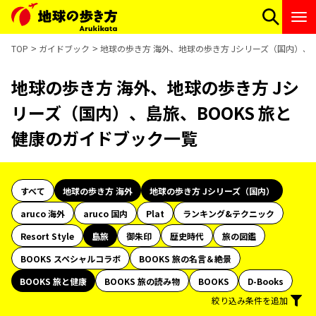
TOP
ガイドブック
地球の歩き方 海外、地球の歩き方 Jシリーズ（国内）、島
地球の歩き方 海外、地球の歩き方 Jシ
リーズ（国内）、島旅、BOOKS 旅と
健康のガイドブック一覧
すべて
地球の歩き方 海外
地球の歩き方 Jシリーズ（国内）
aruco 海外
aruco 国内
Plat
ランキング&テクニック
Resort Style
島旅
御朱印
歴史時代
旅の図鑑
BOOKS スペシャルコラボ
BOOKS 旅の名言＆絶景
BOOKS 旅と健康
BOOKS 旅の読み物
BOOKS
D-Books
絞り込み条件を追加