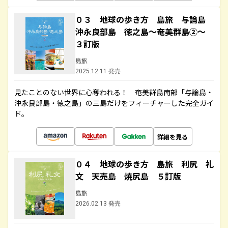
０３ 地球の歩き方 島旅 与論島
沖永良部島 徳之島～奄美群島②～
３訂版
島旅
2025.12.11 発売
見たことのない世界に心奪われる！ 奄美群島南部「与論島・
沖永良部島・徳之島」の三島だけをフィーチャーした完全ガイ
ド。
詳細を見る
０４ 地球の歩き方 島旅 利尻 礼
文 天売島 焼尻島 ５訂版
島旅
2026.02.13 発売