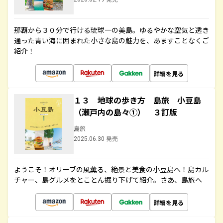
那覇から３０分で行ける琉球一の美島。ゆるやかな空気と透き
通った青い海に囲まれた小さな島の魅力を、あますことなくご
紹介！
詳細を見る
１３ 地球の歩き方 島旅 小豆島
（瀬戸内の島々①） ３訂版
島旅
2025.06.30 発売
ようこそ！オリーブの風薫る、絶景と美食の小豆島へ！島カル
チャー、島グルメをとことん掘り下げて紹介。さあ、島旅へ
詳細を見る