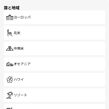
の多様性あふれるカラフルな町は、どこを歩いても新しい
国と地域
発見がある。さらに、治安のよさや充実した公共交通機関
も、旅行者にとっては魅力的なポイント。グルメも豊富
で、ホーカーズは地元の風情を楽しめる外せないスポット
ヨーロッパ
だ。訪れる人を飽きさせないシンガポールで、多様な魅力
を体感しよう。 なお、新着のシンガポール情報は
コンテン
ツ一覧
を参照してほしい。
北米
中南米
オセアニア
ハワイ
リゾート