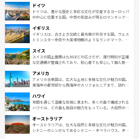
せる。地方によって風土や気候が異なるスペインはその個
ドイツ
で、幅広い魅力が詰まっている。華麗な宮殿、歴史的な大
性で訪れる人を魅了する。 なお、新着のスペイン情報は
コ
聖堂、美しいビーチ、そして豊かな自然が、訪れる者を心
ドイツは、豊かな歴史と多彩な文化が交差するヨーロッパ
ンテンツ一覧
を参照してほしい。
から魅了する。また、フランスは美食の国としても知ら
の中心に位置する国。中世の街並みが残るロマンチック街
れ、フランス料理はユネスコ無形文化遺産にも登録されて
道から、未来を先取りするようなモダンな都市まで多様な
イギリス
いる。シャンパンの発祥地であるランス、プロヴァンスの
顔を持つこの国は、どこを歩いても飽きることがない。ベ
香り高いラベンダー畑など、多彩な楽しみ方が可能だ。さ
ルリンの文化的活気、バイエルン州のアルプスの絶景、そ
イギリスは、古きよき伝統と最先端が共存する国。ウェス
らに、パリ以外の地域にも魅力が溢れており、どの街角に
してライン川沿いのワイン畑といった風景は必見。ビール
トミンスター寺院や大英博物館のようなランドマーク、歴
も豊かな歴史と文化が息づいている。パリ以外の個性あふ
とソーセージを味わいながら地元の人と過ごす楽しい時間
史ある大学都市、美しい丘陵地帯や牧歌的な風景など、エ
れる地方に足を運ぶとそれぞれで全く異なる文化を体験で
スイス
は、お酒好きな人にはぜひ体験してほしい。 なお、新着の
リアごとに異なる魅力がある。また、優雅なアフタヌーン
きるだろう。 なお、新着のフランス情報は
コンテンツ一覧
ドイツ情報は
コンテンツ一覧
を参照してほしい。
ティー、ビール好きにはたまらない英国パブ、サッカー観
スイスの国土面積は九州ほどの広さだが、運行時刻が正確
を参照してほしい。
戦など、本場だからこそできる体験も豊富。イギリスを旅
な交通網が整備されており、初心者でも安心して個人旅行
して楽しみつくそう。 なお、新着のイギリス情報は
コンテ
を楽しめる。日本同様に時刻表どおりの旅が可能だ。中世
アメリカ
ンツ一覧
を参照してほしい。
の建物がそのまま残る町や、スイスならではのユニークな
博物館もあり、アルプス観光だけでなく町歩きも満喫する
アメリカ合衆国は、広大な土地と多様な文化が魅力の国。
ことができる。国民の所得が高いため物価も高いが、旅行
東海岸の都市部から西海岸のカリフォルニアまで、訪れる
者向けの交通パス提供のサービスもあり、うまく活用すれ
場所ごとに異なる風景と体験が待っている。ニューヨーク
ハワイ
ば市内交通費無料で観光を楽しむこともできる。 なお、新
のような巨大都市は、観光、ショッピング、エンターテイ
着のスイス情報は
コンテンツ一覧
を参照してほしい。
ンメントが詰まった刺激的なスポットだ。一方、アメリカ
年間を通じて温暖な気候に恵まれ、多くの島で構成される
西部には大自然が広がり、グランドキャニオンやイエロー
ハワイは、どの島も独自の魅力をもっている。大自然の神
ストーン国立公園といった絶景が堪能できる。さらに、南
秘を感じたいなら、火山が生み出した壮大な景観を誇るハ
オーストラリア
部のニューオーリンズでは、音楽と美食が融合した独特の
ワイ島は見逃せない。また、定番の観光地といえばオアフ
文化が魅力。旅行者はアメリカの各地域で異なる魅力を楽
島だが、静かな自然を求めるならマウイ島やカウアイ島が
オーストラリアは、壮大な自然と多様な文化が魅力の国。
しみながら、その多様性と豊かな歴史を感じることができ
おすすめ。エメラルドグリーンに輝く海をはじめ、豊かな
シドニーのシンボルであるシドニー・オペラハウス、オー
るだろう。車でのロードトリップや列車の旅も、アメリカ
文化や歴史が息づいている。「アロハスピリット」と呼ば
ストラリア東海岸北部に広がる大サンゴ礁地帯グレートバ