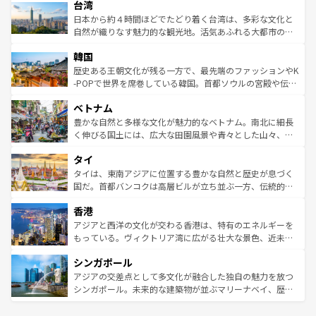
ならではの贅沢な旅のスタイルだ。 なお、新着のアメリカ
台湾
れるおもてなしの心で訪れる人々を迎えてくれるハワイの
リアリーフや大陸中央部にそびえるウルル（エアーズロッ
情報は
コンテンツ一覧
を参照してほしい。
人々、おいしいローカルフードやハワイアンミュージッ
ク）、タスマニアの美しい原生林やケアンズの熱帯雨林な
日本から約４時間ほどでたどり着く台湾は、多彩な文化と
ク、伝統的なフラダンスなど、すべてがハワイの魅力を彩
ど、見どころがたくさん。また、カフェやワイン、オージ
自然が織りなす魅力的な観光地。活気あふれる大都市の台
っている。訪れるたびに新しい発見と感動が待っているハ
ービーフなどの食文化も豊かで、美味しいものであふれて
北やノスタルジックな町並みが人気な九份（ジォウフェ
ワイを、存分に味わってほしい。 なお、新着のハワイ情報
韓国
いる。アクティビティも充実しており、サーフィンやダイ
ン）、静ひつな山岳地帯である台湾東部など、都市の喧騒
は
コンテンツ一覧
を参照してほしい。
ビング、ハイキングなど、アウトドア好きにはたまらな
と山間の静けさが共存しており、訪れる人に新しい発見と
歴史ある王朝文化が残る一方で、最先端のファッションやK
い。オーストラリアの多彩な魅力を存分に味わいつくそ
驚きをもたらしてくれる。また、奥深い台湾の食文化も魅
-POPで世界を席巻している韓国。首都ソウルの宮殿や伝統
う。 なお、新着のオーストラリア情報は
コンテンツ一覧
を
力で、夜市などの屋台グルメから高級料理、ヘルシーで美
家屋が並ぶエリアでは韓国の歴史と文化に浸ることがで
参照してほしい。
ベトナム
容にもいいと評判のスイーツなど、バラエティ豊かな料理
き、地方に足を延ばせば四季折々の自然美を楽しむことが
が味わえる。 なお、新着の台湾情報は
コンテンツ一覧
を参
できる。そして、キムチや焼肉、絶品のストリートフード
豊かな自然と多様な文化が魅力的なベトナム。南北に細長
照してほしい。
まで、さまざまな韓国料理が待っている。夜には、韓国な
く伸びる国土には、広大な田園風景や青々とした山々、世
らではのナイトライフも堪能できる。あたたかいホスピタ
界遺産に登録された壮大な自然景観が点在し、都市部では
タイ
リティに包まれながら、韓国の多彩な魅力を心ゆくまで味
急速な発展と共に伝統が息づく。ハノイの古い町並みやホ
わってみてほしい。 なお、新着の韓国情報は
コンテンツ一
ーチミン市のフランス統治時代の建物も、独特の雰囲気を
タイは、東南アジアに位置する豊かな自然と歴史が息づく
覧
を参照してほしい。
醸し出している。また、バラエティの豊かさとおいしさで
国だ。首都バンコクは高層ビルが立ち並ぶ一方、伝統的な
世界中の食通を魅了してやまないベトナム料理も魅力のひ
寺院や市場がいたるところに点在し、古きよき文化と現代
香港
とつ。フォーやバインミー、ベトナムコーヒーなどは、ぜ
の活気が交差している。北部ではチェンマイなどの山岳地
ひ現地で味わいたい。どの地域を訪れてもあたたかい人々
帯で自然と触れ合い、南部ではプーケットやクラビの美し
アジアと西洋の文化が交わる香港は、特有のエネルギーを
が旅行者を迎えてくれるので、きっと忘れられない旅にな
いビーチでリゾート気分を楽しむことができる。タイ料理
もっている。ヴィクトリア湾に広がる壮大な景色、近未来
るはずだ。 なお、新着のベトナム情報は
コンテンツ一覧
を
は世界的に有名で、屋台から高級レストランまで味覚を刺
的なアートスポット、そして歴史と現代が融合した町並
参照してほしい。
シンガポール
激する。気候は一年中温暖で、どの季節にも異なる楽しみ
み、どこを訪れても感動するはず。観光スポットが密集し
が待っている。親しみやすいタイの人々、仏教を中心とし
ており、効率よく見どころを回れるのも魅力。息をのむよ
アジアの交差点として多文化が融合した独自の魅力を放つ
た文化、そして多様な観光資源が、訪れる旅人を魅了し続
うな絶景から文化的な体験まで、香港を存分に楽しみ尽く
シンガポール。未来的な建築物が並ぶマリーナベイ、歴史
ける。 なお、新着のタイ情報は
コンテンツ一覧
を参照して
そう。 なお、新着の香港情報は
コンテンツ一覧
を参照して
と伝統を感じられるエスニックタウン、多数の緑豊かな公
ほしい。
ほしい。
園や自然保護区など、自然が調和した近代的な景観と文化