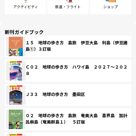
アクティビティ
鉄道・フライト
ショップ
新刊ガイドブック
１５ 地球の歩き方 島旅 伊豆大島 利島（伊豆諸
島①）３訂版
Ｃ０２ 地球の歩き方 ハワイ島 ２０２７～２０２
８
Ｊ３３ 地球の歩き方 墨田区
０２ 地球の歩き方 島旅 奄美大島 喜界島 加計
呂麻島（奄美群島１） ５訂版