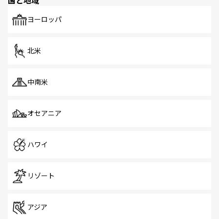
国と地域
発見がある。さらに、治安のよさや充実した公共交通機関
も、旅行者にとっては魅力的なポイント。グルメも豊富
で、ホーカーズは地元の風情を楽しめる外せないスポット
ヨーロッパ
だ。訪れる人を飽きさせないシンガポールで、多様な魅力
を体感しよう。 なお、新着のシンガポール情報は
コンテン
ツ一覧
を参照してほしい。
北米
中南米
オセアニア
ハワイ
リゾート
アジア