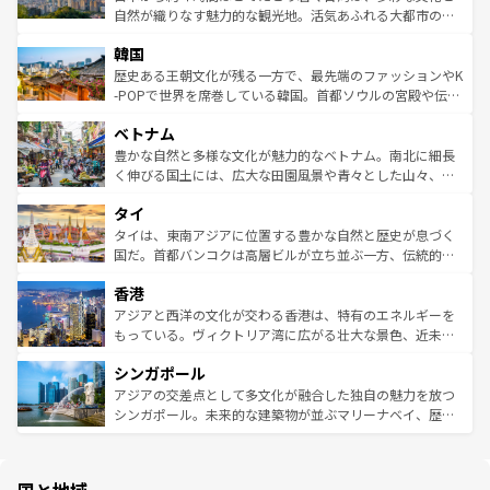
っている。訪れるたびに新しい発見と感動が待っているハ
ど、見どころがたくさん。また、カフェやワイン、オージ
自然が織りなす魅力的な観光地。活気あふれる大都市の台
ワイを、存分に味わってほしい。 なお、新着のハワイ情報
ービーフなどの食文化も豊かで、美味しいものであふれて
北やノスタルジックな町並みが人気な九份（ジォウフェ
は
コンテンツ一覧
を参照してほしい。
韓国
いる。アクティビティも充実しており、サーフィンやダイ
ン）、静ひつな山岳地帯である台湾東部など、都市の喧騒
ビング、ハイキングなど、アウトドア好きにはたまらな
と山間の静けさが共存しており、訪れる人に新しい発見と
歴史ある王朝文化が残る一方で、最先端のファッションやK
い。オーストラリアの多彩な魅力を存分に味わいつくそ
驚きをもたらしてくれる。また、奥深い台湾の食文化も魅
-POPで世界を席巻している韓国。首都ソウルの宮殿や伝統
う。 なお、新着のオーストラリア情報は
コンテンツ一覧
を
力で、夜市などの屋台グルメから高級料理、ヘルシーで美
家屋が並ぶエリアでは韓国の歴史と文化に浸ることがで
参照してほしい。
ベトナム
容にもいいと評判のスイーツなど、バラエティ豊かな料理
き、地方に足を延ばせば四季折々の自然美を楽しむことが
が味わえる。 なお、新着の台湾情報は
コンテンツ一覧
を参
できる。そして、キムチや焼肉、絶品のストリートフード
豊かな自然と多様な文化が魅力的なベトナム。南北に細長
照してほしい。
まで、さまざまな韓国料理が待っている。夜には、韓国な
く伸びる国土には、広大な田園風景や青々とした山々、世
らではのナイトライフも堪能できる。あたたかいホスピタ
界遺産に登録された壮大な自然景観が点在し、都市部では
タイ
リティに包まれながら、韓国の多彩な魅力を心ゆくまで味
急速な発展と共に伝統が息づく。ハノイの古い町並みやホ
わってみてほしい。 なお、新着の韓国情報は
コンテンツ一
ーチミン市のフランス統治時代の建物も、独特の雰囲気を
タイは、東南アジアに位置する豊かな自然と歴史が息づく
覧
を参照してほしい。
醸し出している。また、バラエティの豊かさとおいしさで
国だ。首都バンコクは高層ビルが立ち並ぶ一方、伝統的な
世界中の食通を魅了してやまないベトナム料理も魅力のひ
寺院や市場がいたるところに点在し、古きよき文化と現代
香港
とつ。フォーやバインミー、ベトナムコーヒーなどは、ぜ
の活気が交差している。北部ではチェンマイなどの山岳地
ひ現地で味わいたい。どの地域を訪れてもあたたかい人々
帯で自然と触れ合い、南部ではプーケットやクラビの美し
アジアと西洋の文化が交わる香港は、特有のエネルギーを
が旅行者を迎えてくれるので、きっと忘れられない旅にな
いビーチでリゾート気分を楽しむことができる。タイ料理
もっている。ヴィクトリア湾に広がる壮大な景色、近未来
るはずだ。 なお、新着のベトナム情報は
コンテンツ一覧
を
は世界的に有名で、屋台から高級レストランまで味覚を刺
的なアートスポット、そして歴史と現代が融合した町並
参照してほしい。
シンガポール
激する。気候は一年中温暖で、どの季節にも異なる楽しみ
み、どこを訪れても感動するはず。観光スポットが密集し
が待っている。親しみやすいタイの人々、仏教を中心とし
ており、効率よく見どころを回れるのも魅力。息をのむよ
アジアの交差点として多文化が融合した独自の魅力を放つ
た文化、そして多様な観光資源が、訪れる旅人を魅了し続
うな絶景から文化的な体験まで、香港を存分に楽しみ尽く
シンガポール。未来的な建築物が並ぶマリーナベイ、歴史
ける。 なお、新着のタイ情報は
コンテンツ一覧
を参照して
そう。 なお、新着の香港情報は
コンテンツ一覧
を参照して
と伝統を感じられるエスニックタウン、多数の緑豊かな公
ほしい。
ほしい。
園や自然保護区など、自然が調和した近代的な景観と文化
の多様性あふれるカラフルな町は、どこを歩いても新しい