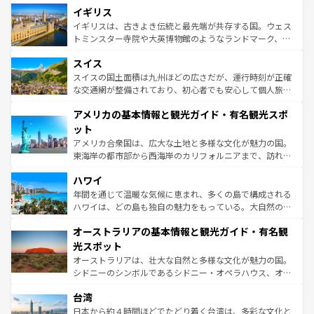
香り高いラベンダー畑など、多彩な楽しみ方が可能だ。さ
イギリス
顔を持つこの国は、どこを歩いても飽きることがない。ベ
らに、パリ以外の地域にも魅力が溢れており、どの街角に
ルリンの文化的活気、バイエルン州のアルプスの絶景、そ
イギリスは、古きよき伝統と最先端が共存する国。ウェス
も豊かな歴史と文化が息づいている。パリ以外の個性あふ
してライン川沿いのワイン畑といった風景は必見。ビール
トミンスター寺院や大英博物館のようなランドマーク、歴
れる地方に足を運ぶとそれぞれで全く異なる文化を体験で
とソーセージを味わいながら地元の人と過ごす楽しい時間
史ある大学都市、美しい丘陵地帯や牧歌的な風景など、エ
きるだろう。 なお、新着のフランス情報は
コンテンツ一覧
スイス
は、お酒好きな人にはぜひ体験してほしい。 なお、新着の
リアごとに異なる魅力がある。また、優雅なアフタヌーン
を参照してほしい。
ドイツ情報は
コンテンツ一覧
を参照してほしい。
ティー、ビール好きにはたまらない英国パブ、サッカー観
スイスの国土面積は九州ほどの広さだが、運行時刻が正確
戦など、本場だからこそできる体験も豊富。イギリスを旅
な交通網が整備されており、初心者でも安心して個人旅行
して楽しみつくそう。 なお、新着のイギリス情報は
コンテ
を楽しめる。日本同様に時刻表どおりの旅が可能だ。中世
アメリカの基本情報と観光ガイド・有名観光スポ
ンツ一覧
を参照してほしい。
の建物がそのまま残る町や、スイスならではのユニークな
博物館もあり、アルプス観光だけでなく町歩きも満喫する
ット
ことができる。国民の所得が高いため物価も高いが、旅行
アメリカ合衆国は、広大な土地と多様な文化が魅力の国。
者向けの交通パス提供のサービスもあり、うまく活用すれ
東海岸の都市部から西海岸のカリフォルニアまで、訪れる
ば市内交通費無料で観光を楽しむこともできる。 なお、新
場所ごとに異なる風景と体験が待っている。ニューヨーク
着のスイス情報は
コンテンツ一覧
を参照してほしい。
ハワイ
のような巨大都市は、観光、ショッピング、エンターテイ
ンメントが詰まった刺激的なスポットだ。一方、アメリカ
年間を通じて温暖な気候に恵まれ、多くの島で構成される
西部には大自然が広がり、グランドキャニオンやイエロー
ハワイは、どの島も独自の魅力をもっている。大自然の神
ストーン国立公園といった絶景が堪能できる。さらに、南
秘を感じたいなら、火山が生み出した壮大な景観を誇るハ
オーストラリアの基本情報と観光ガイド・有名観
部のニューオーリンズでは、音楽と美食が融合した独特の
ワイ島は見逃せない。また、定番の観光地といえばオアフ
文化が魅力。旅行者はアメリカの各地域で異なる魅力を楽
島だが、静かな自然を求めるならマウイ島やカウアイ島が
光スポット
しみながら、その多様性と豊かな歴史を感じることができ
おすすめ。エメラルドグリーンに輝く海をはじめ、豊かな
オーストラリアは、壮大な自然と多様な文化が魅力の国。
るだろう。車でのロードトリップや列車の旅も、アメリカ
文化や歴史が息づいている。「アロハスピリット」と呼ば
シドニーのシンボルであるシドニー・オペラハウス、オー
ならではの贅沢な旅のスタイルだ。 なお、新着のアメリカ
れるおもてなしの心で訪れる人々を迎えてくれるハワイの
ストラリア東海岸北部に広がる大サンゴ礁地帯グレートバ
情報は
コンテンツ一覧
を参照してほしい。
人々、おいしいローカルフードやハワイアンミュージッ
台湾
リアリーフや大陸中央部にそびえるウルル（エアーズロッ
ク、伝統的なフラダンスなど、すべてがハワイの魅力を彩
ク）、タスマニアの美しい原生林やケアンズの熱帯雨林な
日本から約４時間ほどでたどり着く台湾は、多彩な文化と