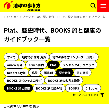
TOP
ガイドブック
Plat、歴史時代、BOOKS 旅と健康のガイドブック一覧
Plat、歴史時代、BOOKS 旅と健康の
ガイドブック一覧
すべて
地球の歩き方 海外
地球の歩き方 Jシリーズ（国内）
aruco 海外
aruco 国内
Plat
ランキング&テクニック
Resort Style
島旅
御朱印
歴史時代
旅の図鑑
BOOKS スペシャルコラボ
BOOKS 旅の名言＆絶景
BOOKS 旅と健康
BOOKS 旅の読み物
BOOKS
D-Books
絞り込み条件を追加
1〜20件/38件中 を表示