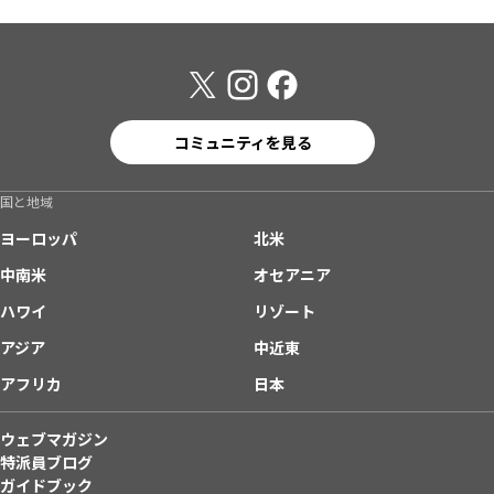
コミュニティを見る
国と地域
ヨーロッパ
北米
中南米
オセアニア
ハワイ
リゾート
アジア
中近東
アフリカ
日本
ウェブマガジン
特派員ブログ
ガイドブック