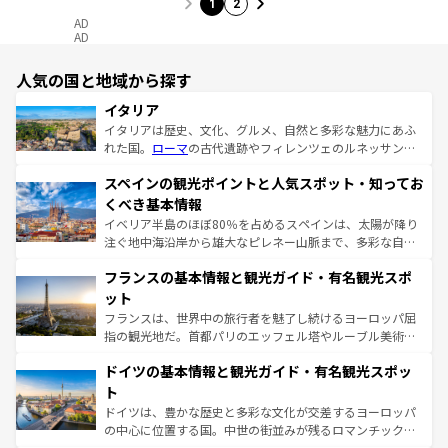
1
2
AD
AD
人気の国と地域から探す
イタリア
イタリアは歴史、文化、グルメ、自然と多彩な魅力にあふ
れた国。
ローマ
の古代遺跡やフィレンツェのルネッサンス
美術、ヴェネツィアの運河など、歴史あるスポットはもち
スペインの観光ポイントと人気スポット・知ってお
ろん、トスカーナの美しい田園風景やアマルフィ海岸の絶
景など、自然景観も見逃せない。観光の合間には、本場の
くべき基本情報
ピザやパスタなど、絶品のイタリア料理を堪能することも
イベリア半島のほぼ80％を占めるスペインは、太陽が降り
できる。朝目覚めてから夜眠るまで、すべての瞬間を楽し
注ぐ地中海沿岸から雄大なピレネー山脈まで、多彩な自然
ませてくれるイタリアで、忘れられない旅をしてみよう！
と文化が詰まったヨーロッパ屈指の旅行先だ。多様な地域
なお、新着のイタリア情報は
コンテンツ一覧
を参照してほ
フランスの基本情報と観光ガイド・有名観光スポ
文化が根付くこの国では、情熱的なフラメンコ、熱気あふ
しい。
れる闘牛、そして美味しいタパスが生活の一部となってい
ット
る。首都マドリードの洗練された雰囲気や、バルセロナの
フランスは、世界中の旅行者を魅了し続けるヨーロッパ屈
アートに溢れた街角から、地方では古代ローマ遺跡や中世
指の観光地だ。首都パリのエッフェル塔やルーブル美術館
の城塞都市、穏やかなビーチリゾートまで多彩な表情を見
といった象徴的なスポットから、田舎町の古風な美しさま
せる。地方によって風土や気候が異なるスペインはその個
ドイツの基本情報と観光ガイド・有名観光スポッ
で、幅広い魅力が詰まっている。華麗な宮殿、歴史的な大
性で訪れる人を魅了する。 なお、新着のスペイン情報は
コ
聖堂、美しいビーチ、そして豊かな自然が、訪れる者を心
ト
ンテンツ一覧
を参照してほしい。
から魅了する。また、フランスは美食の国としても知ら
ドイツは、豊かな歴史と多彩な文化が交差するヨーロッパ
れ、フランス料理はユネスコ無形文化遺産にも登録されて
の中心に位置する国。中世の街並みが残るロマンチック街
いる。シャンパンの発祥地であるランス、プロヴァンスの
道から、未来を先取りするようなモダンな都市まで多様な