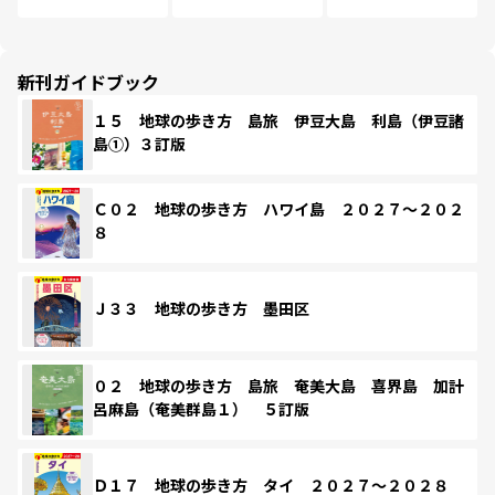
新刊ガイドブック
１５ 地球の歩き方 島旅 伊豆大島 利島（伊豆諸
島①）３訂版
Ｃ０２ 地球の歩き方 ハワイ島 ２０２７～２０２
８
Ｊ３３ 地球の歩き方 墨田区
０２ 地球の歩き方 島旅 奄美大島 喜界島 加計
呂麻島（奄美群島１） ５訂版
Ｄ１７ 地球の歩き方 タイ ２０２７～２０２８