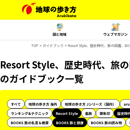
国と地域
ウェブマガジン
TOP
ガイドブック
Resort Style、歴史時代、旅の図鑑
Resort Style、歴史時代、
のガイドブック一覧
すべて
地球の歩き方 海外
地球の歩き方 Jシリーズ（国内）
ar
ランキング&テクニック
Resort Style
島旅
御朱印
歴史時
BOOKS 旅の名言＆絶景
BOOKS 旅と健康
BOOKS 旅の読み物