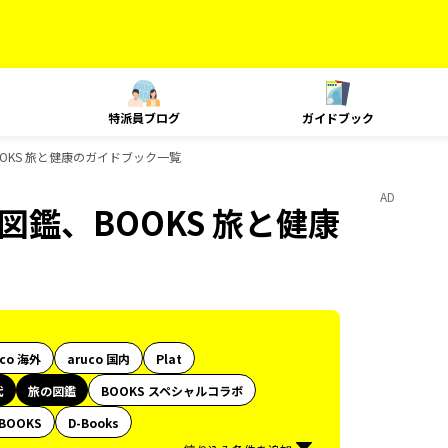
特派員ブログ
ガイドブック
、BOOKS 旅と健康のガイドブック一覧
AD
旅の図鑑、BOOKS 旅と健康
uco 海外
aruco 国内
Plat
代
旅の図鑑
BOOKS スペシャルコラボ
BOOKS
D-Books