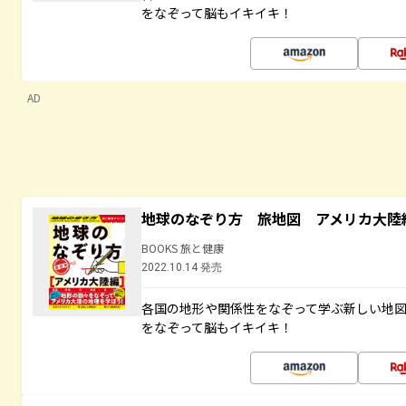
をなぞって脳もイキイキ！
AD
地球のなぞり方 旅地図 アメリカ大陸
BOOKS 旅と健康
2022.10.14 発売
各国の地形や関係性をなぞって学ぶ新しい地
をなぞって脳もイキイキ！