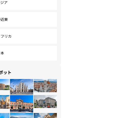
アジア
中近東
アフリカ
日本
ポット