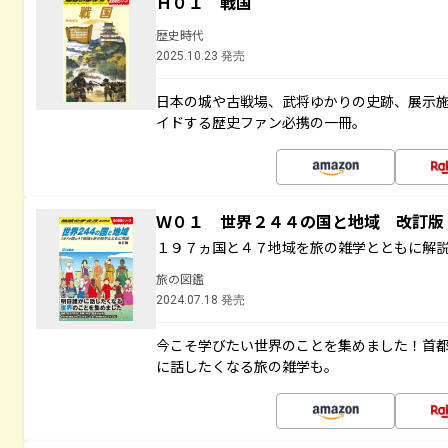
Ｈ０１ 戦国
歴史時代
2025.10.23 発売
日本の城や古戦場、武将ゆかりの史跡、展示
イドする歴史ファン必携の一冊。
Ｗ０１ 世界２４４の国と地域 改訂版
１９７ヵ国と４７地域を旅の雑学とともに解
旅の図鑑
2024.07.18 発売
今こそ学びたい世界のことを集めました！首
に話したくなる旅の雑学も。