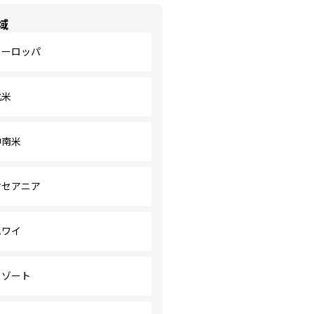
域
ヨーロッパ
北米
中南米
オセアニア
ハワイ
リゾート