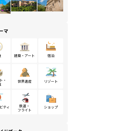
ーマ
食
建築・アート
宿泊
ト・
世界遺産
リゾート
戦
鉄道・
ビティ
ショップ
フライト