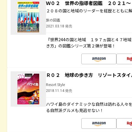
Ｗ０２ 世界の指導者図鑑 ２０２１
２０８の国と地域のリーダーを経歴とともに
旅の図鑑
2021.03.18 発売
『世界244の国と地域 １９７ヵ国と４７地
き方」の図鑑シリーズ第２弾が登場！
Ｒ０２ 地球の歩き方 リゾートスタイ
Resort Style
2018.11.14 発売
ハワイ島のダイナミックな自然は訪れる人々
る自然派グルメも見逃せない！