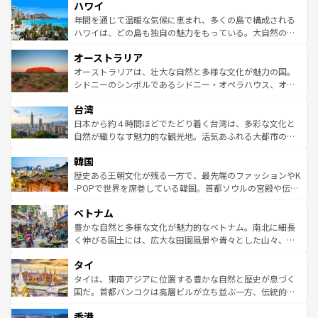
ハワイ
ば市内交通費無料で観光を楽しむこともできる。 なお、新
のような巨大都市は、観光、ショッピング、エンターテイ
着のスイス情報は
コンテンツ一覧
を参照してほしい。
ンメントが詰まった刺激的なスポットだ。一方、アメリカ
年間を通じて温暖な気候に恵まれ、多くの島で構成される
西部には大自然が広がり、グランドキャニオンやイエロー
ハワイは、どの島も独自の魅力をもっている。大自然の神
ストーン国立公園といった絶景が堪能できる。さらに、南
秘を感じたいなら、火山が生み出した壮大な景観を誇るハ
オーストラリア
部のニューオーリンズでは、音楽と美食が融合した独特の
ワイ島は見逃せない。また、定番の観光地といえばオアフ
文化が魅力。旅行者はアメリカの各地域で異なる魅力を楽
島だが、静かな自然を求めるならマウイ島やカウアイ島が
オーストラリアは、壮大な自然と多様な文化が魅力の国。
しみながら、その多様性と豊かな歴史を感じることができ
おすすめ。エメラルドグリーンに輝く海をはじめ、豊かな
シドニーのシンボルであるシドニー・オペラハウス、オー
るだろう。車でのロードトリップや列車の旅も、アメリカ
文化や歴史が息づいている。「アロハスピリット」と呼ば
ストラリア東海岸北部に広がる大サンゴ礁地帯グレートバ
ならではの贅沢な旅のスタイルだ。 なお、新着のアメリカ
台湾
れるおもてなしの心で訪れる人々を迎えてくれるハワイの
リアリーフや大陸中央部にそびえるウルル（エアーズロッ
情報は
コンテンツ一覧
を参照してほしい。
人々、おいしいローカルフードやハワイアンミュージッ
ク）、タスマニアの美しい原生林やケアンズの熱帯雨林な
日本から約４時間ほどでたどり着く台湾は、多彩な文化と
ク、伝統的なフラダンスなど、すべてがハワイの魅力を彩
ど、見どころがたくさん。また、カフェやワイン、オージ
自然が織りなす魅力的な観光地。活気あふれる大都市の台
っている。訪れるたびに新しい発見と感動が待っているハ
ービーフなどの食文化も豊かで、美味しいものであふれて
北やノスタルジックな町並みが人気な九份（ジォウフェ
ワイを、存分に味わってほしい。 なお、新着のハワイ情報
韓国
いる。アクティビティも充実しており、サーフィンやダイ
ン）、静ひつな山岳地帯である台湾東部など、都市の喧騒
は
コンテンツ一覧
を参照してほしい。
ビング、ハイキングなど、アウトドア好きにはたまらな
と山間の静けさが共存しており、訪れる人に新しい発見と
歴史ある王朝文化が残る一方で、最先端のファッションやK
い。オーストラリアの多彩な魅力を存分に味わいつくそ
驚きをもたらしてくれる。また、奥深い台湾の食文化も魅
-POPで世界を席巻している韓国。首都ソウルの宮殿や伝統
う。 なお、新着のオーストラリア情報は
コンテンツ一覧
を
力で、夜市などの屋台グルメから高級料理、ヘルシーで美
家屋が並ぶエリアでは韓国の歴史と文化に浸ることがで
参照してほしい。
ベトナム
容にもいいと評判のスイーツなど、バラエティ豊かな料理
き、地方に足を延ばせば四季折々の自然美を楽しむことが
が味わえる。 なお、新着の台湾情報は
コンテンツ一覧
を参
できる。そして、キムチや焼肉、絶品のストリートフード
豊かな自然と多様な文化が魅力的なベトナム。南北に細長
照してほしい。
まで、さまざまな韓国料理が待っている。夜には、韓国な
く伸びる国土には、広大な田園風景や青々とした山々、世
らではのナイトライフも堪能できる。あたたかいホスピタ
界遺産に登録された壮大な自然景観が点在し、都市部では
タイ
リティに包まれながら、韓国の多彩な魅力を心ゆくまで味
急速な発展と共に伝統が息づく。ハノイの古い町並みやホ
わってみてほしい。 なお、新着の韓国情報は
コンテンツ一
ーチミン市のフランス統治時代の建物も、独特の雰囲気を
タイは、東南アジアに位置する豊かな自然と歴史が息づく
覧
を参照してほしい。
醸し出している。また、バラエティの豊かさとおいしさで
国だ。首都バンコクは高層ビルが立ち並ぶ一方、伝統的な
世界中の食通を魅了してやまないベトナム料理も魅力のひ
寺院や市場がいたるところに点在し、古きよき文化と現代
香港
とつ。フォーやバインミー、ベトナムコーヒーなどは、ぜ
の活気が交差している。北部ではチェンマイなどの山岳地