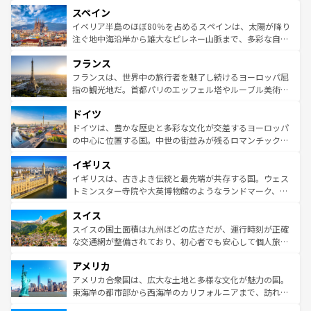
美術、ヴェネツィアの運河など、歴史あるスポットはもち
スペイン
ろん、トスカーナの美しい田園風景やアマルフィ海岸の絶
景など、自然景観も見逃せない。観光の合間には、本場の
イベリア半島のほぼ80％を占めるスペインは、太陽が降り
ピザやパスタなど、絶品のイタリア料理を堪能することも
注ぐ地中海沿岸から雄大なピレネー山脈まで、多彩な自然
できる。朝目覚めてから夜眠るまで、すべての瞬間を楽し
と文化が詰まったヨーロッパ屈指の旅行先だ。多様な地域
フランス
ませてくれるイタリアで、忘れられない旅をしてみよう！
文化が根付くこの国では、情熱的なフラメンコ、熱気あふ
なお、新着のイタリア情報は
コンテンツ一覧
を参照してほ
れる闘牛、そして美味しいタパスが生活の一部となってい
フランスは、世界中の旅行者を魅了し続けるヨーロッパ屈
しい。
る。首都マドリードの洗練された雰囲気や、バルセロナの
指の観光地だ。首都パリのエッフェル塔やルーブル美術館
アートに溢れた街角から、地方では古代ローマ遺跡や中世
といった象徴的なスポットから、田舎町の古風な美しさま
ドイツ
の城塞都市、穏やかなビーチリゾートまで多彩な表情を見
で、幅広い魅力が詰まっている。華麗な宮殿、歴史的な大
せる。地方によって風土や気候が異なるスペインはその個
聖堂、美しいビーチ、そして豊かな自然が、訪れる者を心
ドイツは、豊かな歴史と多彩な文化が交差するヨーロッパ
性で訪れる人を魅了する。 なお、新着のスペイン情報は
コ
から魅了する。また、フランスは美食の国としても知ら
の中心に位置する国。中世の街並みが残るロマンチック街
ンテンツ一覧
を参照してほしい。
れ、フランス料理はユネスコ無形文化遺産にも登録されて
道から、未来を先取りするようなモダンな都市まで多様な
イギリス
いる。シャンパンの発祥地であるランス、プロヴァンスの
顔を持つこの国は、どこを歩いても飽きることがない。ベ
香り高いラベンダー畑など、多彩な楽しみ方が可能だ。さ
ルリンの文化的活気、バイエルン州のアルプスの絶景、そ
イギリスは、古きよき伝統と最先端が共存する国。ウェス
らに、パリ以外の地域にも魅力が溢れており、どの街角に
してライン川沿いのワイン畑といった風景は必見。ビール
トミンスター寺院や大英博物館のようなランドマーク、歴
も豊かな歴史と文化が息づいている。パリ以外の個性あふ
とソーセージを味わいながら地元の人と過ごす楽しい時間
史ある大学都市、美しい丘陵地帯や牧歌的な風景など、エ
れる地方に足を運ぶとそれぞれで全く異なる文化を体験で
スイス
は、お酒好きな人にはぜひ体験してほしい。 なお、新着の
リアごとに異なる魅力がある。また、優雅なアフタヌーン
きるだろう。 なお、新着のフランス情報は
コンテンツ一覧
ドイツ情報は
コンテンツ一覧
を参照してほしい。
ティー、ビール好きにはたまらない英国パブ、サッカー観
スイスの国土面積は九州ほどの広さだが、運行時刻が正確
を参照してほしい。
戦など、本場だからこそできる体験も豊富。イギリスを旅
な交通網が整備されており、初心者でも安心して個人旅行
して楽しみつくそう。 なお、新着のイギリス情報は
コンテ
を楽しめる。日本同様に時刻表どおりの旅が可能だ。中世
アメリカ
ンツ一覧
を参照してほしい。
の建物がそのまま残る町や、スイスならではのユニークな
博物館もあり、アルプス観光だけでなく町歩きも満喫する
アメリカ合衆国は、広大な土地と多様な文化が魅力の国。
ことができる。国民の所得が高いため物価も高いが、旅行
東海岸の都市部から西海岸のカリフォルニアまで、訪れる
者向けの交通パス提供のサービスもあり、うまく活用すれ
場所ごとに異なる風景と体験が待っている。ニューヨーク