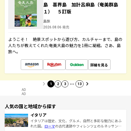
島 喜界島 加計呂麻島（奄美群島
１） ５訂版
島旅
2026.08.06 発売
ようこそ！ 絶景スポットから遊び方、カルチャーまで、島の
人たちが教えてくれた奄美大島の魅力を1冊に凝縮。さあ、島
旅へ。
詳細を見る
…
1
2
3
13
AD
AD
人気の国と地域から探す
イタリア
イタリアは歴史、文化、グルメ、自然と多彩な魅力にあふ
れた国。
ローマ
の古代遺跡やフィレンツェのルネッサンス