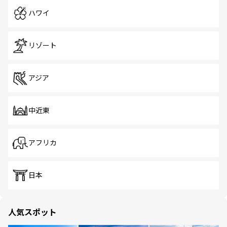
ハワイ
リゾート
アジア
中近東
アフリカ
日本
人気スポット