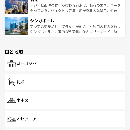
ひ現地で味わいたい。どの地域を訪れてもあたたかい人々
帯で自然と触れ合い、南部ではプーケットやクラビの美し
アジアと西洋の文化が交わる香港は、特有のエネルギーを
が旅行者を迎えてくれるので、きっと忘れられない旅にな
いビーチでリゾート気分を楽しむことができる。タイ料理
もっている。ヴィクトリア湾に広がる壮大な景色、近未来
るはずだ。 なお、新着のベトナム情報は
コンテンツ一覧
を
は世界的に有名で、屋台から高級レストランまで味覚を刺
的なアートスポット、そして歴史と現代が融合した町並
参照してほしい。
シンガポール
激する。気候は一年中温暖で、どの季節にも異なる楽しみ
み、どこを訪れても感動するはず。観光スポットが密集し
が待っている。親しみやすいタイの人々、仏教を中心とし
ており、効率よく見どころを回れるのも魅力。息をのむよ
アジアの交差点として多文化が融合した独自の魅力を放つ
た文化、そして多様な観光資源が、訪れる旅人を魅了し続
うな絶景から文化的な体験まで、香港を存分に楽しみ尽く
シンガポール。未来的な建築物が並ぶマリーナベイ、歴史
ける。 なお、新着のタイ情報は
コンテンツ一覧
を参照して
そう。 なお、新着の香港情報は
コンテンツ一覧
を参照して
と伝統を感じられるエスニックタウン、多数の緑豊かな公
ほしい。
ほしい。
園や自然保護区など、自然が調和した近代的な景観と文化
の多様性あふれるカラフルな町は、どこを歩いても新しい
国と地域
発見がある。さらに、治安のよさや充実した公共交通機関
も、旅行者にとっては魅力的なポイント。グルメも豊富
で、ホーカーズは地元の風情を楽しめる外せないスポット
ヨーロッパ
だ。訪れる人を飽きさせないシンガポールで、多様な魅力
を体感しよう。 なお、新着のシンガポール情報は
コンテン
ツ一覧
を参照してほしい。
北米
中南米
オセアニア