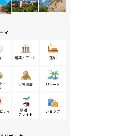
ーマ
食
建築・アート
宿泊
ト・
世界遺産
リゾート
戦
鉄道・
ビティ
ショップ
フライト