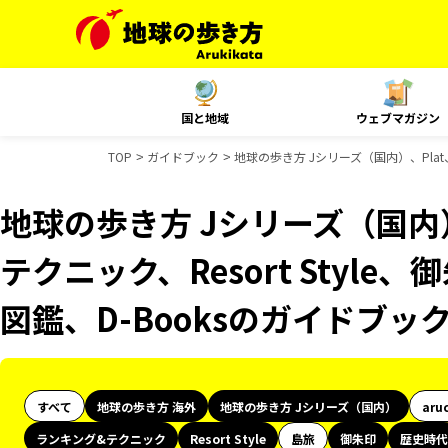
国と地域
ウェブマガジン
TOP
ガイドブック
地球の歩き方 Jシリーズ（国内）、Plat
地球の歩き方 Jシリーズ（国内）
テクニック、Resort Styl
図鑑、D-Booksのガイドブッ
すべて
地球の歩き方 海外
地球の歩き方 Jシリーズ（国内）
aru
ランキング&テクニック
Resort Style
島旅
御朱印
歴史時代