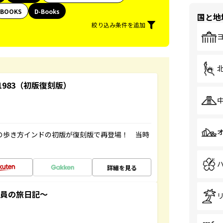
BOOKS
D-Books
国と地
絞り込み条件を追加
-1983（初版復刻版）
球の歩き方インドの初版が復刻版で再登場！ 当時
詳細を見る
社員の旅日記～