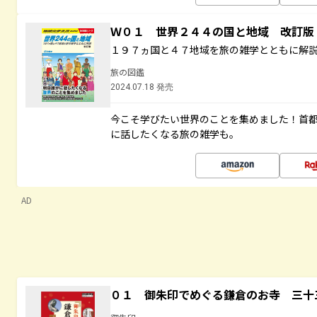
Ｗ０１ 世界２４４の国と地域 改訂版
１９７ヵ国と４７地域を旅の雑学とともに解
旅の図鑑
2024.07.18 発売
今こそ学びたい世界のことを集めました！首
に話したくなる旅の雑学も。
AD
０１ 御朱印でめぐる鎌倉のお寺 三十