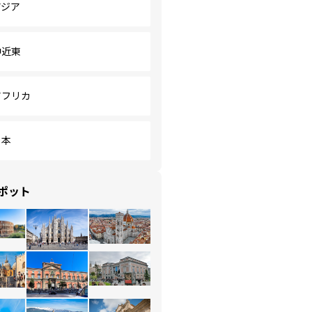
アジア
中近東
アフリカ
日本
ポット