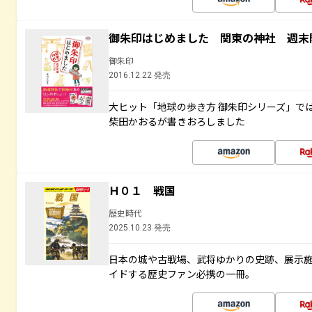
御朱印はじめました 関東の神社 週末
御朱印
2016.12.22 発売
大ヒット「地球の歩き方 御朱印シリーズ」で
柴田かおるが書きおろしました
Ｈ０１ 戦国
歴史時代
2025.10.23 発売
日本の城や古戦場、武将ゆかりの史跡、展示
イドする歴史ファン必携の一冊。