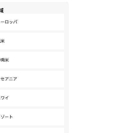
域
ヨーロッパ
北米
中南米
オセアニア
ハワイ
リゾート