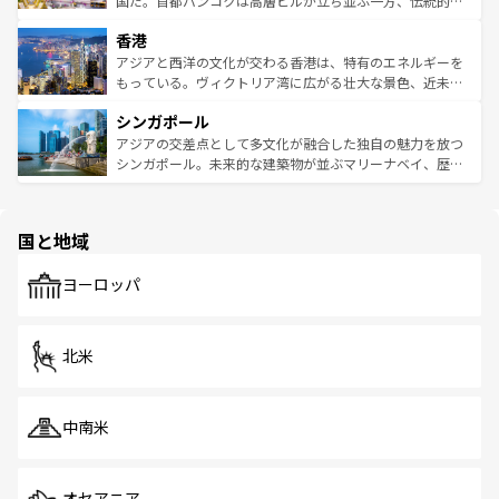
国だ。首都バンコクは高層ビルが立ち並ぶ一方、伝統的な
世界中の食通を魅了してやまないベトナム料理も魅力のひ
寺院や市場がいたるところに点在し、古きよき文化と現代
香港
とつ。フォーやバインミー、ベトナムコーヒーなどは、ぜ
の活気が交差している。北部ではチェンマイなどの山岳地
ひ現地で味わいたい。どの地域を訪れてもあたたかい人々
帯で自然と触れ合い、南部ではプーケットやクラビの美し
アジアと西洋の文化が交わる香港は、特有のエネルギーを
が旅行者を迎えてくれるので、きっと忘れられない旅にな
いビーチでリゾート気分を楽しむことができる。タイ料理
もっている。ヴィクトリア湾に広がる壮大な景色、近未来
るはずだ。 なお、新着のベトナム情報は
コンテンツ一覧
を
は世界的に有名で、屋台から高級レストランまで味覚を刺
的なアートスポット、そして歴史と現代が融合した町並
参照してほしい。
シンガポール
激する。気候は一年中温暖で、どの季節にも異なる楽しみ
み、どこを訪れても感動するはず。観光スポットが密集し
が待っている。親しみやすいタイの人々、仏教を中心とし
ており、効率よく見どころを回れるのも魅力。息をのむよ
アジアの交差点として多文化が融合した独自の魅力を放つ
た文化、そして多様な観光資源が、訪れる旅人を魅了し続
うな絶景から文化的な体験まで、香港を存分に楽しみ尽く
シンガポール。未来的な建築物が並ぶマリーナベイ、歴史
ける。 なお、新着のタイ情報は
コンテンツ一覧
を参照して
そう。 なお、新着の香港情報は
コンテンツ一覧
を参照して
と伝統を感じられるエスニックタウン、多数の緑豊かな公
ほしい。
ほしい。
園や自然保護区など、自然が調和した近代的な景観と文化
の多様性あふれるカラフルな町は、どこを歩いても新しい
国と地域
発見がある。さらに、治安のよさや充実した公共交通機関
も、旅行者にとっては魅力的なポイント。グルメも豊富
で、ホーカーズは地元の風情を楽しめる外せないスポット
ヨーロッパ
だ。訪れる人を飽きさせないシンガポールで、多様な魅力
を体感しよう。 なお、新着のシンガポール情報は
コンテン
ツ一覧
を参照してほしい。
北米
中南米