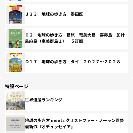
Ｊ３３ 地球の歩き方 墨田区
０２ 地球の歩き方 島旅 奄美大島 喜界島 加計
呂麻島（奄美群島１） ５訂版
Ｄ１７ 地球の歩き方 タイ ２０２７～２０２８
特設ページ
世界遺産ランキング
地球の歩き方 meets クリストファー・ノーラン監督
最新作『オデュッセイア』