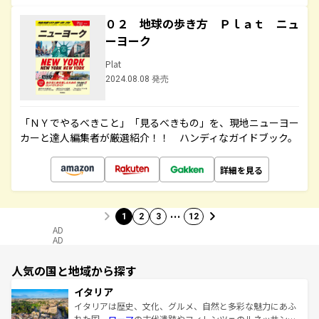
０２ 地球の歩き方 Ｐｌａｔ ニュ
ーヨーク
Plat
2024.08.08 発売
「ＮＹでやるべきこと」「見るべきもの」を、現地ニューヨー
カーと達人編集者が厳選紹介！！ ハンディなガイドブック。
詳細を見る
…
1
2
3
12
AD
AD
人気の国と地域から探す
イタリア
イタリアは歴史、文化、グルメ、自然と多彩な魅力にあふ
れた国。
ローマ
の古代遺跡やフィレンツェのルネッサンス