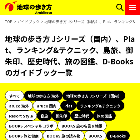
TOP
ガイドブック
地球の歩き方 Jシリーズ（国内）、Plat、ランキング&
地球の歩き方 Jシリーズ（国内）、Pla
t、ランキング&テクニック、島旅、御
朱印、歴史時代、旅の図鑑、D-Books
のガイドブック一覧
すべて
地球の歩き方 海外
地球の歩き方 Jシリーズ（国内）
aruco 海外
aruco 国内
Plat
ランキング&テクニック
Resort Style
島旅
御朱印
歴史時代
旅の図鑑
BOOKS スペシャルコラボ
BOOKS 旅の名言＆絶景
BOOKS 旅と健康
BOOKS 旅の読み物
BOOKS
D-Books