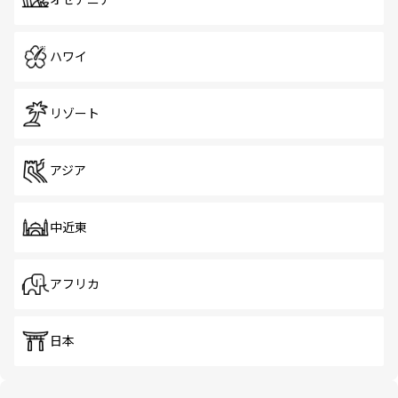
オセアニア
ハワイ
リゾート
アジア
中近東
アフリカ
日本