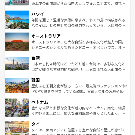
ことができる。国民の所得が高いため物価も高いが、旅行
東海岸の都市部から西海岸のカリフォルニアまで、訪れる
者向けの交通パス提供のサービスもあり、うまく活用すれ
場所ごとに異なる風景と体験が待っている。ニューヨーク
ハワイ
ば市内交通費無料で観光を楽しむこともできる。 なお、新
のような巨大都市は、観光、ショッピング、エンターテイ
着のスイス情報は
コンテンツ一覧
を参照してほしい。
ンメントが詰まった刺激的なスポットだ。一方、アメリカ
年間を通じて温暖な気候に恵まれ、多くの島で構成される
西部には大自然が広がり、グランドキャニオンやイエロー
ハワイは、どの島も独自の魅力をもっている。大自然の神
ストーン国立公園といった絶景が堪能できる。さらに、南
秘を感じたいなら、火山が生み出した壮大な景観を誇るハ
オーストラリア
部のニューオーリンズでは、音楽と美食が融合した独特の
ワイ島は見逃せない。また、定番の観光地といえばオアフ
文化が魅力。旅行者はアメリカの各地域で異なる魅力を楽
島だが、静かな自然を求めるならマウイ島やカウアイ島が
オーストラリアは、壮大な自然と多様な文化が魅力の国。
しみながら、その多様性と豊かな歴史を感じることができ
おすすめ。エメラルドグリーンに輝く海をはじめ、豊かな
シドニーのシンボルであるシドニー・オペラハウス、オー
るだろう。車でのロードトリップや列車の旅も、アメリカ
文化や歴史が息づいている。「アロハスピリット」と呼ば
ストラリア東海岸北部に広がる大サンゴ礁地帯グレートバ
ならではの贅沢な旅のスタイルだ。 なお、新着のアメリカ
台湾
れるおもてなしの心で訪れる人々を迎えてくれるハワイの
リアリーフや大陸中央部にそびえるウルル（エアーズロッ
情報は
コンテンツ一覧
を参照してほしい。
人々、おいしいローカルフードやハワイアンミュージッ
ク）、タスマニアの美しい原生林やケアンズの熱帯雨林な
日本から約４時間ほどでたどり着く台湾は、多彩な文化と
ク、伝統的なフラダンスなど、すべてがハワイの魅力を彩
ど、見どころがたくさん。また、カフェやワイン、オージ
自然が織りなす魅力的な観光地。活気あふれる大都市の台
っている。訪れるたびに新しい発見と感動が待っているハ
ービーフなどの食文化も豊かで、美味しいものであふれて
北やノスタルジックな町並みが人気な九份（ジォウフェ
ワイを、存分に味わってほしい。 なお、新着のハワイ情報
韓国
いる。アクティビティも充実しており、サーフィンやダイ
ン）、静ひつな山岳地帯である台湾東部など、都市の喧騒
は
コンテンツ一覧
を参照してほしい。
ビング、ハイキングなど、アウトドア好きにはたまらな
と山間の静けさが共存しており、訪れる人に新しい発見と
歴史ある王朝文化が残る一方で、最先端のファッションやK
い。オーストラリアの多彩な魅力を存分に味わいつくそ
驚きをもたらしてくれる。また、奥深い台湾の食文化も魅
-POPで世界を席巻している韓国。首都ソウルの宮殿や伝統
う。 なお、新着のオーストラリア情報は
コンテンツ一覧
を
力で、夜市などの屋台グルメから高級料理、ヘルシーで美
家屋が並ぶエリアでは韓国の歴史と文化に浸ることがで
参照してほしい。
ベトナム
容にもいいと評判のスイーツなど、バラエティ豊かな料理
き、地方に足を延ばせば四季折々の自然美を楽しむことが
が味わえる。 なお、新着の台湾情報は
コンテンツ一覧
を参
できる。そして、キムチや焼肉、絶品のストリートフード
豊かな自然と多様な文化が魅力的なベトナム。南北に細長
照してほしい。
まで、さまざまな韓国料理が待っている。夜には、韓国な
く伸びる国土には、広大な田園風景や青々とした山々、世
らではのナイトライフも堪能できる。あたたかいホスピタ
界遺産に登録された壮大な自然景観が点在し、都市部では
タイ
リティに包まれながら、韓国の多彩な魅力を心ゆくまで味
急速な発展と共に伝統が息づく。ハノイの古い町並みやホ
わってみてほしい。 なお、新着の韓国情報は
コンテンツ一
ーチミン市のフランス統治時代の建物も、独特の雰囲気を
タイは、東南アジアに位置する豊かな自然と歴史が息づく
覧
を参照してほしい。
醸し出している。また、バラエティの豊かさとおいしさで