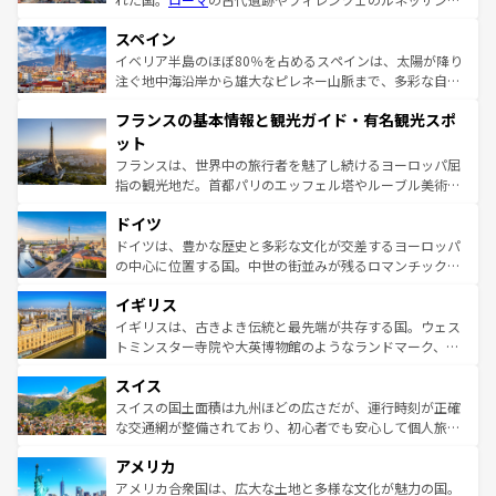
美術、ヴェネツィアの運河など、歴史あるスポットはもち
スペイン
ろん、トスカーナの美しい田園風景やアマルフィ海岸の絶
景など、自然景観も見逃せない。観光の合間には、本場の
イベリア半島のほぼ80％を占めるスペインは、太陽が降り
ピザやパスタなど、絶品のイタリア料理を堪能することも
注ぐ地中海沿岸から雄大なピレネー山脈まで、多彩な自然
できる。朝目覚めてから夜眠るまで、すべての瞬間を楽し
と文化が詰まったヨーロッパ屈指の旅行先だ。多様な地域
フランスの基本情報と観光ガイド・有名観光スポ
ませてくれるイタリアで、忘れられない旅をしてみよう！
文化が根付くこの国では、情熱的なフラメンコ、熱気あふ
なお、新着のイタリア情報は
コンテンツ一覧
を参照してほ
れる闘牛、そして美味しいタパスが生活の一部となってい
ット
しい。
る。首都マドリードの洗練された雰囲気や、バルセロナの
フランスは、世界中の旅行者を魅了し続けるヨーロッパ屈
アートに溢れた街角から、地方では古代ローマ遺跡や中世
指の観光地だ。首都パリのエッフェル塔やルーブル美術館
の城塞都市、穏やかなビーチリゾートまで多彩な表情を見
といった象徴的なスポットから、田舎町の古風な美しさま
せる。地方によって風土や気候が異なるスペインはその個
ドイツ
で、幅広い魅力が詰まっている。華麗な宮殿、歴史的な大
性で訪れる人を魅了する。 なお、新着のスペイン情報は
コ
聖堂、美しいビーチ、そして豊かな自然が、訪れる者を心
ドイツは、豊かな歴史と多彩な文化が交差するヨーロッパ
ンテンツ一覧
を参照してほしい。
から魅了する。また、フランスは美食の国としても知ら
の中心に位置する国。中世の街並みが残るロマンチック街
れ、フランス料理はユネスコ無形文化遺産にも登録されて
道から、未来を先取りするようなモダンな都市まで多様な
イギリス
いる。シャンパンの発祥地であるランス、プロヴァンスの
顔を持つこの国は、どこを歩いても飽きることがない。ベ
香り高いラベンダー畑など、多彩な楽しみ方が可能だ。さ
ルリンの文化的活気、バイエルン州のアルプスの絶景、そ
イギリスは、古きよき伝統と最先端が共存する国。ウェス
らに、パリ以外の地域にも魅力が溢れており、どの街角に
してライン川沿いのワイン畑といった風景は必見。ビール
トミンスター寺院や大英博物館のようなランドマーク、歴
も豊かな歴史と文化が息づいている。パリ以外の個性あふ
とソーセージを味わいながら地元の人と過ごす楽しい時間
史ある大学都市、美しい丘陵地帯や牧歌的な風景など、エ
れる地方に足を運ぶとそれぞれで全く異なる文化を体験で
スイス
は、お酒好きな人にはぜひ体験してほしい。 なお、新着の
リアごとに異なる魅力がある。また、優雅なアフタヌーン
きるだろう。 なお、新着のフランス情報は
コンテンツ一覧
ドイツ情報は
コンテンツ一覧
を参照してほしい。
ティー、ビール好きにはたまらない英国パブ、サッカー観
スイスの国土面積は九州ほどの広さだが、運行時刻が正確
を参照してほしい。
戦など、本場だからこそできる体験も豊富。イギリスを旅
な交通網が整備されており、初心者でも安心して個人旅行
して楽しみつくそう。 なお、新着のイギリス情報は
コンテ
を楽しめる。日本同様に時刻表どおりの旅が可能だ。中世
アメリカ
ンツ一覧
を参照してほしい。
の建物がそのまま残る町や、スイスならではのユニークな
博物館もあり、アルプス観光だけでなく町歩きも満喫する
アメリカ合衆国は、広大な土地と多様な文化が魅力の国。