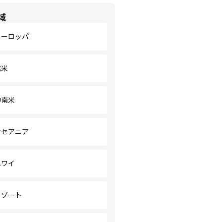
域
ヨーロッパ
北米
中南米
オセアニア
ハワイ
リゾート