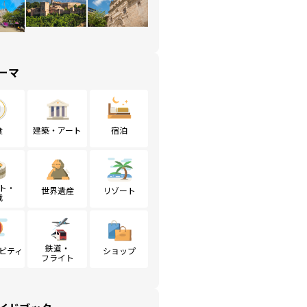
ーマ
食
建築・アート
宿泊
ト・
世界遺産
リゾート
戦
鉄道・
ビティ
ショップ
フライト