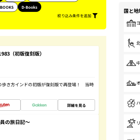
BOOKS
D-Books
国と地
絞り込み条件を追加
-1983（初版復刻版）
球の歩き方インドの初版が復刻版で再登場！ 当時
詳細を見る
社員の旅日記～