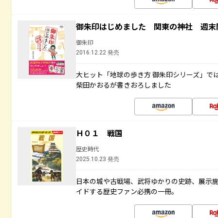
御朱印はじめました 関東の神社 週末
御朱印
2016.12.22 発売
大ヒット「地球の歩き方 御朱印シリーズ」で
柴田かおるが書きおろしました
Ｈ０１ 戦国
歴史時代
2025.10.23 発売
日本の城や古戦場、武将ゆかりの史跡、展示
イドする歴史ファン必携の一冊。