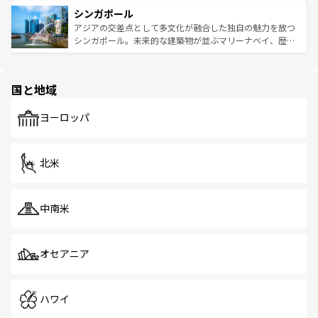
は世界的に有名で、屋台から高級レストランまで味覚を刺
的なアートスポット、そして歴史と現代が融合した町並
参照してほしい。
シンガポール
激する。気候は一年中温暖で、どの季節にも異なる楽しみ
み、どこを訪れても感動するはず。観光スポットが密集し
が待っている。親しみやすいタイの人々、仏教を中心とし
ており、効率よく見どころを回れるのも魅力。息をのむよ
アジアの交差点として多文化が融合した独自の魅力を放つ
た文化、そして多様な観光資源が、訪れる旅人を魅了し続
うな絶景から文化的な体験まで、香港を存分に楽しみ尽く
シンガポール。未来的な建築物が並ぶマリーナベイ、歴史
ける。 なお、新着のタイ情報は
コンテンツ一覧
を参照して
そう。 なお、新着の香港情報は
コンテンツ一覧
を参照して
と伝統を感じられるエスニックタウン、多数の緑豊かな公
ほしい。
ほしい。
園や自然保護区など、自然が調和した近代的な景観と文化
の多様性あふれるカラフルな町は、どこを歩いても新しい
国と地域
発見がある。さらに、治安のよさや充実した公共交通機関
も、旅行者にとっては魅力的なポイント。グルメも豊富
で、ホーカーズは地元の風情を楽しめる外せないスポット
ヨーロッパ
だ。訪れる人を飽きさせないシンガポールで、多様な魅力
を体感しよう。 なお、新着のシンガポール情報は
コンテン
ツ一覧
を参照してほしい。
北米
中南米
オセアニア
ハワイ