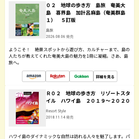
０２ 地球の歩き方 島旅 奄美大
島 喜界島 加計呂麻島（奄美群島
１） ５訂版
島旅
2026.08.06 発売
ようこそ！ 絶景スポットから遊び方、カルチャーまで、島の
人たちが教えてくれた奄美大島の魅力を1冊に凝縮。さあ、島
旅へ。
詳細を見る
Ｒ０２ 地球の歩き方 リゾートスタ
イル ハワイ島 ２０１９～２０２０
Resort Style
2018.11.14 発売
ハワイ島のダイナミックな自然は訪れる人々を魅了します。パ