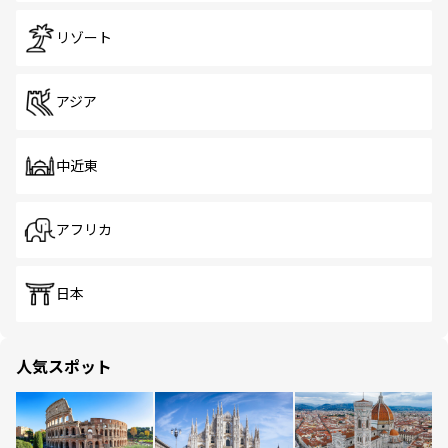
リゾート
アジア
中近東
アフリカ
日本
人気スポット