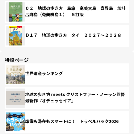
０２ 地球の歩き方 島旅 奄美大島 喜界島 加計
呂麻島（奄美群島１） ５訂版
Ｄ１７ 地球の歩き方 タイ ２０２７～２０２８
特設ページ
世界遺産ランキング
地球の歩き方 meets クリストファー・ノーラン監督
最新作『オデュッセイア』
準備も滞在もスマートに！ トラベルハック2026