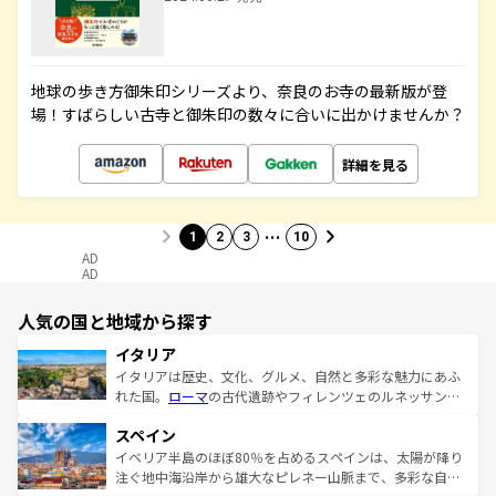
地球の歩き方御朱印シリーズより、奈良のお寺の最新版が登
場！すばらしい古寺と御朱印の数々に合いに出かけませんか？
詳細を見る
…
1
2
3
10
AD
AD
人気の国と地域から探す
イタリア
イタリアは歴史、文化、グルメ、自然と多彩な魅力にあふ
れた国。
ローマ
の古代遺跡やフィレンツェのルネッサンス
美術、ヴェネツィアの運河など、歴史あるスポットはもち
スペイン
ろん、トスカーナの美しい田園風景やアマルフィ海岸の絶
景など、自然景観も見逃せない。観光の合間には、本場の
イベリア半島のほぼ80％を占めるスペインは、太陽が降り
ピザやパスタなど、絶品のイタリア料理を堪能することも
注ぐ地中海沿岸から雄大なピレネー山脈まで、多彩な自然
できる。朝目覚めてから夜眠るまで、すべての瞬間を楽し