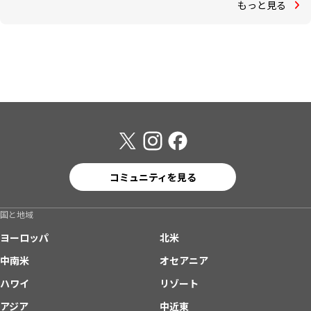
もっと見る
コミュニティを見る
国と地域
ヨーロッパ
北米
中南米
オセアニア
ハワイ
リゾート
アジア
中近東