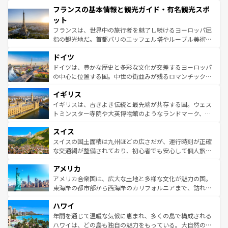
と文化が詰まったヨーロッパ屈指の旅行先だ。多様な地域
フランスの基本情報と観光ガイド・有名観光スポ
ませてくれるイタリアで、忘れられない旅をしてみよう！
文化が根付くこの国では、情熱的なフラメンコ、熱気あふ
なお、新着のイタリア情報は
コンテンツ一覧
を参照してほ
れる闘牛、そして美味しいタパスが生活の一部となってい
ット
しい。
る。首都マドリードの洗練された雰囲気や、バルセロナの
フランスは、世界中の旅行者を魅了し続けるヨーロッパ屈
アートに溢れた街角から、地方では古代ローマ遺跡や中世
指の観光地だ。首都パリのエッフェル塔やルーブル美術館
の城塞都市、穏やかなビーチリゾートまで多彩な表情を見
といった象徴的なスポットから、田舎町の古風な美しさま
せる。地方によって風土や気候が異なるスペインはその個
ドイツ
で、幅広い魅力が詰まっている。華麗な宮殿、歴史的な大
性で訪れる人を魅了する。 なお、新着のスペイン情報は
コ
聖堂、美しいビーチ、そして豊かな自然が、訪れる者を心
ドイツは、豊かな歴史と多彩な文化が交差するヨーロッパ
ンテンツ一覧
を参照してほしい。
から魅了する。また、フランスは美食の国としても知ら
の中心に位置する国。中世の街並みが残るロマンチック街
れ、フランス料理はユネスコ無形文化遺産にも登録されて
道から、未来を先取りするようなモダンな都市まで多様な
イギリス
いる。シャンパンの発祥地であるランス、プロヴァンスの
顔を持つこの国は、どこを歩いても飽きることがない。ベ
香り高いラベンダー畑など、多彩な楽しみ方が可能だ。さ
ルリンの文化的活気、バイエルン州のアルプスの絶景、そ
イギリスは、古きよき伝統と最先端が共存する国。ウェス
らに、パリ以外の地域にも魅力が溢れており、どの街角に
してライン川沿いのワイン畑といった風景は必見。ビール
トミンスター寺院や大英博物館のようなランドマーク、歴
も豊かな歴史と文化が息づいている。パリ以外の個性あふ
とソーセージを味わいながら地元の人と過ごす楽しい時間
史ある大学都市、美しい丘陵地帯や牧歌的な風景など、エ
れる地方に足を運ぶとそれぞれで全く異なる文化を体験で
スイス
は、お酒好きな人にはぜひ体験してほしい。 なお、新着の
リアごとに異なる魅力がある。また、優雅なアフタヌーン
きるだろう。 なお、新着のフランス情報は
コンテンツ一覧
ドイツ情報は
コンテンツ一覧
を参照してほしい。
ティー、ビール好きにはたまらない英国パブ、サッカー観
スイスの国土面積は九州ほどの広さだが、運行時刻が正確
を参照してほしい。
戦など、本場だからこそできる体験も豊富。イギリスを旅
な交通網が整備されており、初心者でも安心して個人旅行
して楽しみつくそう。 なお、新着のイギリス情報は
コンテ
を楽しめる。日本同様に時刻表どおりの旅が可能だ。中世
アメリカ
ンツ一覧
を参照してほしい。
の建物がそのまま残る町や、スイスならではのユニークな
博物館もあり、アルプス観光だけでなく町歩きも満喫する
アメリカ合衆国は、広大な土地と多様な文化が魅力の国。
ことができる。国民の所得が高いため物価も高いが、旅行
東海岸の都市部から西海岸のカリフォルニアまで、訪れる
者向けの交通パス提供のサービスもあり、うまく活用すれ
場所ごとに異なる風景と体験が待っている。ニューヨーク
ハワイ
ば市内交通費無料で観光を楽しむこともできる。 なお、新
のような巨大都市は、観光、ショッピング、エンターテイ
着のスイス情報は
コンテンツ一覧
を参照してほしい。
ンメントが詰まった刺激的なスポットだ。一方、アメリカ
年間を通じて温暖な気候に恵まれ、多くの島で構成される
西部には大自然が広がり、グランドキャニオンやイエロー
ハワイは、どの島も独自の魅力をもっている。大自然の神