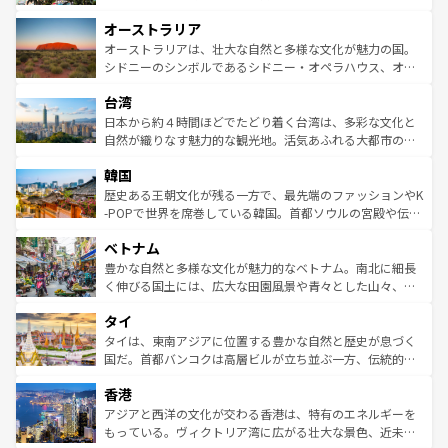
ストーン国立公園といった絶景が堪能できる。さらに、南
秘を感じたいなら、火山が生み出した壮大な景観を誇るハ
オーストラリア
部のニューオーリンズでは、音楽と美食が融合した独特の
ワイ島は見逃せない。また、定番の観光地といえばオアフ
文化が魅力。旅行者はアメリカの各地域で異なる魅力を楽
島だが、静かな自然を求めるならマウイ島やカウアイ島が
オーストラリアは、壮大な自然と多様な文化が魅力の国。
しみながら、その多様性と豊かな歴史を感じることができ
おすすめ。エメラルドグリーンに輝く海をはじめ、豊かな
シドニーのシンボルであるシドニー・オペラハウス、オー
るだろう。車でのロードトリップや列車の旅も、アメリカ
文化や歴史が息づいている。「アロハスピリット」と呼ば
ストラリア東海岸北部に広がる大サンゴ礁地帯グレートバ
ならではの贅沢な旅のスタイルだ。 なお、新着のアメリカ
台湾
れるおもてなしの心で訪れる人々を迎えてくれるハワイの
リアリーフや大陸中央部にそびえるウルル（エアーズロッ
情報は
コンテンツ一覧
を参照してほしい。
人々、おいしいローカルフードやハワイアンミュージッ
ク）、タスマニアの美しい原生林やケアンズの熱帯雨林な
日本から約４時間ほどでたどり着く台湾は、多彩な文化と
ク、伝統的なフラダンスなど、すべてがハワイの魅力を彩
ど、見どころがたくさん。また、カフェやワイン、オージ
自然が織りなす魅力的な観光地。活気あふれる大都市の台
っている。訪れるたびに新しい発見と感動が待っているハ
ービーフなどの食文化も豊かで、美味しいものであふれて
北やノスタルジックな町並みが人気な九份（ジォウフェ
ワイを、存分に味わってほしい。 なお、新着のハワイ情報
韓国
いる。アクティビティも充実しており、サーフィンやダイ
ン）、静ひつな山岳地帯である台湾東部など、都市の喧騒
は
コンテンツ一覧
を参照してほしい。
ビング、ハイキングなど、アウトドア好きにはたまらな
と山間の静けさが共存しており、訪れる人に新しい発見と
歴史ある王朝文化が残る一方で、最先端のファッションやK
い。オーストラリアの多彩な魅力を存分に味わいつくそ
驚きをもたらしてくれる。また、奥深い台湾の食文化も魅
-POPで世界を席巻している韓国。首都ソウルの宮殿や伝統
う。 なお、新着のオーストラリア情報は
コンテンツ一覧
を
力で、夜市などの屋台グルメから高級料理、ヘルシーで美
家屋が並ぶエリアでは韓国の歴史と文化に浸ることがで
参照してほしい。
ベトナム
容にもいいと評判のスイーツなど、バラエティ豊かな料理
き、地方に足を延ばせば四季折々の自然美を楽しむことが
が味わえる。 なお、新着の台湾情報は
コンテンツ一覧
を参
できる。そして、キムチや焼肉、絶品のストリートフード
豊かな自然と多様な文化が魅力的なベトナム。南北に細長
照してほしい。
まで、さまざまな韓国料理が待っている。夜には、韓国な
く伸びる国土には、広大な田園風景や青々とした山々、世
らではのナイトライフも堪能できる。あたたかいホスピタ
界遺産に登録された壮大な自然景観が点在し、都市部では
タイ
リティに包まれながら、韓国の多彩な魅力を心ゆくまで味
急速な発展と共に伝統が息づく。ハノイの古い町並みやホ
わってみてほしい。 なお、新着の韓国情報は
コンテンツ一
ーチミン市のフランス統治時代の建物も、独特の雰囲気を
タイは、東南アジアに位置する豊かな自然と歴史が息づく
覧
を参照してほしい。
醸し出している。また、バラエティの豊かさとおいしさで
国だ。首都バンコクは高層ビルが立ち並ぶ一方、伝統的な
世界中の食通を魅了してやまないベトナム料理も魅力のひ
寺院や市場がいたるところに点在し、古きよき文化と現代
香港
とつ。フォーやバインミー、ベトナムコーヒーなどは、ぜ
の活気が交差している。北部ではチェンマイなどの山岳地
ひ現地で味わいたい。どの地域を訪れてもあたたかい人々
帯で自然と触れ合い、南部ではプーケットやクラビの美し
アジアと西洋の文化が交わる香港は、特有のエネルギーを
が旅行者を迎えてくれるので、きっと忘れられない旅にな
いビーチでリゾート気分を楽しむことができる。タイ料理
もっている。ヴィクトリア湾に広がる壮大な景色、近未来
るはずだ。 なお、新着のベトナム情報は
コンテンツ一覧
を