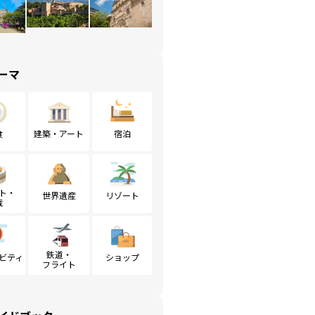
ーマ
食
建築・アート
宿泊
ト・
世界遺産
リゾート
戦
鉄道・
ビティ
ショップ
フライト