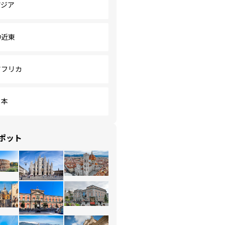
アジア
中近東
アフリカ
日本
ポット