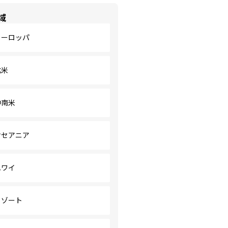
域
ヨーロッパ
北米
中南米
オセアニア
ハワイ
リゾート