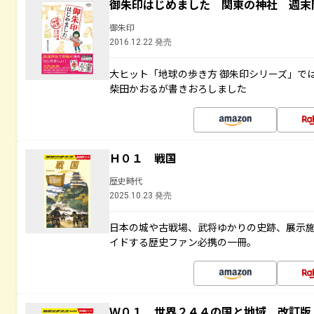
御朱印はじめました 関東の神社 週末
御朱印
2016.12.22 発売
大ヒット「地球の歩き方 御朱印シリーズ」で
柴田かおるが書きおろしました
Ｈ０１ 戦国
歴史時代
2025.10.23 発売
日本の城や古戦場、武将ゆかりの史跡、展示
イドする歴史ファン必携の一冊。
Ｗ０１ 世界２４４の国と地域 改訂版