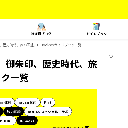
特派員ブログ
ガイドブック
歴史時代、旅の図鑑、D-Booksのガイドブック一覧
AD
、御朱印、歴史時代、旅
ック一覧
co 海外
aruco 国内
Plat
旅の図鑑
BOOKS スペシャルコラボ
BOOKS
D-Books