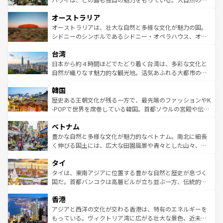
ストーン国立公園といった絶景が堪能できる。さらに、南
秘を感じたいなら、火山が生み出した壮大な景観を誇るハ
オーストラリア
部のニューオーリンズでは、音楽と美食が融合した独特の
ワイ島は見逃せない。また、定番の観光地といえばオアフ
文化が魅力。旅行者はアメリカの各地域で異なる魅力を楽
島だが、静かな自然を求めるならマウイ島やカウアイ島が
オーストラリアは、壮大な自然と多様な文化が魅力の国。
しみながら、その多様性と豊かな歴史を感じることができ
おすすめ。エメラルドグリーンに輝く海をはじめ、豊かな
シドニーのシンボルであるシドニー・オペラハウス、オー
るだろう。車でのロードトリップや列車の旅も、アメリカ
文化や歴史が息づいている。「アロハスピリット」と呼ば
ストラリア東海岸北部に広がる大サンゴ礁地帯グレートバ
ならではの贅沢な旅のスタイルだ。 なお、新着のアメリカ
台湾
れるおもてなしの心で訪れる人々を迎えてくれるハワイの
リアリーフや大陸中央部にそびえるウルル（エアーズロッ
情報は
コンテンツ一覧
を参照してほしい。
人々、おいしいローカルフードやハワイアンミュージッ
ク）、タスマニアの美しい原生林やケアンズの熱帯雨林な
日本から約４時間ほどでたどり着く台湾は、多彩な文化と
ク、伝統的なフラダンスなど、すべてがハワイの魅力を彩
ど、見どころがたくさん。また、カフェやワイン、オージ
自然が織りなす魅力的な観光地。活気あふれる大都市の台
っている。訪れるたびに新しい発見と感動が待っているハ
ービーフなどの食文化も豊かで、美味しいものであふれて
北やノスタルジックな町並みが人気な九份（ジォウフェ
ワイを、存分に味わってほしい。 なお、新着のハワイ情報
韓国
いる。アクティビティも充実しており、サーフィンやダイ
ン）、静ひつな山岳地帯である台湾東部など、都市の喧騒
は
コンテンツ一覧
を参照してほしい。
ビング、ハイキングなど、アウトドア好きにはたまらな
と山間の静けさが共存しており、訪れる人に新しい発見と
歴史ある王朝文化が残る一方で、最先端のファッションやK
い。オーストラリアの多彩な魅力を存分に味わいつくそ
驚きをもたらしてくれる。また、奥深い台湾の食文化も魅
-POPで世界を席巻している韓国。首都ソウルの宮殿や伝統
う。 なお、新着のオーストラリア情報は
コンテンツ一覧
を
力で、夜市などの屋台グルメから高級料理、ヘルシーで美
家屋が並ぶエリアでは韓国の歴史と文化に浸ることがで
参照してほしい。
ベトナム
容にもいいと評判のスイーツなど、バラエティ豊かな料理
き、地方に足を延ばせば四季折々の自然美を楽しむことが
が味わえる。 なお、新着の台湾情報は
コンテンツ一覧
を参
できる。そして、キムチや焼肉、絶品のストリートフード
豊かな自然と多様な文化が魅力的なベトナム。南北に細長
照してほしい。
まで、さまざまな韓国料理が待っている。夜には、韓国な
く伸びる国土には、広大な田園風景や青々とした山々、世
らではのナイトライフも堪能できる。あたたかいホスピタ
界遺産に登録された壮大な自然景観が点在し、都市部では
タイ
リティに包まれながら、韓国の多彩な魅力を心ゆくまで味
急速な発展と共に伝統が息づく。ハノイの古い町並みやホ
わってみてほしい。 なお、新着の韓国情報は
コンテンツ一
ーチミン市のフランス統治時代の建物も、独特の雰囲気を
タイは、東南アジアに位置する豊かな自然と歴史が息づく
覧
を参照してほしい。
醸し出している。また、バラエティの豊かさとおいしさで
国だ。首都バンコクは高層ビルが立ち並ぶ一方、伝統的な
世界中の食通を魅了してやまないベトナム料理も魅力のひ
寺院や市場がいたるところに点在し、古きよき文化と現代
香港
とつ。フォーやバインミー、ベトナムコーヒーなどは、ぜ
の活気が交差している。北部ではチェンマイなどの山岳地
ひ現地で味わいたい。どの地域を訪れてもあたたかい人々
帯で自然と触れ合い、南部ではプーケットやクラビの美し
アジアと西洋の文化が交わる香港は、特有のエネルギーを
が旅行者を迎えてくれるので、きっと忘れられない旅にな
いビーチでリゾート気分を楽しむことができる。タイ料理
もっている。ヴィクトリア湾に広がる壮大な景色、近未来