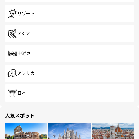
リゾート
アジア
中近東
アフリカ
日本
人気スポット