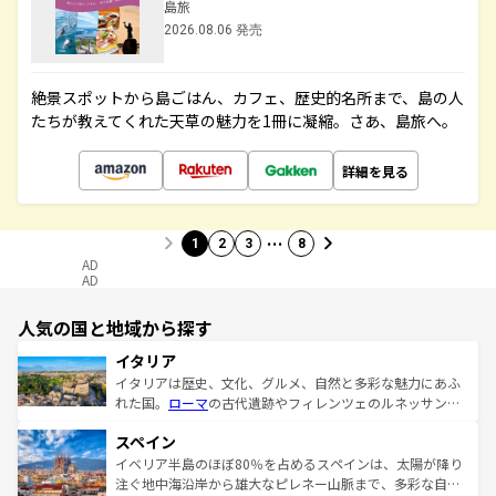
島旅
2026.08.06 発売
絶景スポットから島ごはん、カフェ、歴史的名所まで、島の人
たちが教えてくれた天草の魅力を1冊に凝縮。さあ、島旅へ。
詳細を見る
…
1
2
3
8
AD
AD
人気の国と地域から探す
イタリア
イタリアは歴史、文化、グルメ、自然と多彩な魅力にあふ
れた国。
ローマ
の古代遺跡やフィレンツェのルネッサンス
美術、ヴェネツィアの運河など、歴史あるスポットはもち
スペイン
ろん、トスカーナの美しい田園風景やアマルフィ海岸の絶
景など、自然景観も見逃せない。観光の合間には、本場の
イベリア半島のほぼ80％を占めるスペインは、太陽が降り
ピザやパスタなど、絶品のイタリア料理を堪能することも
注ぐ地中海沿岸から雄大なピレネー山脈まで、多彩な自然