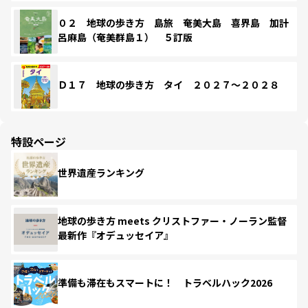
０２ 地球の歩き方 島旅 奄美大島 喜界島 加計
呂麻島（奄美群島１） ５訂版
Ｄ１７ 地球の歩き方 タイ ２０２７～２０２８
特設ページ
世界遺産ランキング
地球の歩き方 meets クリストファー・ノーラン監督
最新作『オデュッセイア』
準備も滞在もスマートに！ トラベルハック2026