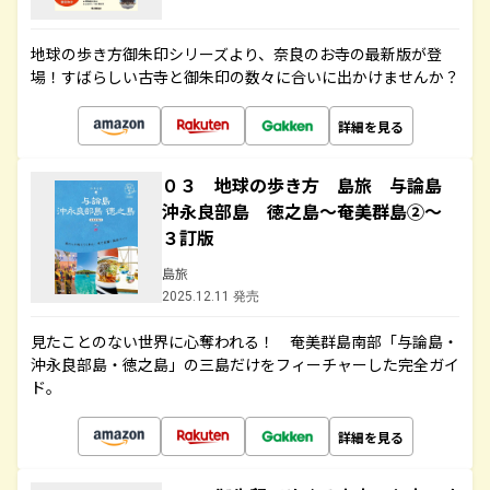
地球の歩き方御朱印シリーズより、奈良のお寺の最新版が登
場！すばらしい古寺と御朱印の数々に合いに出かけませんか？
詳細を見る
０３ 地球の歩き方 島旅 与論島
沖永良部島 徳之島～奄美群島②～
３訂版
島旅
2025.12.11 発売
見たことのない世界に心奪われる！ 奄美群島南部「与論島・
沖永良部島・徳之島」の三島だけをフィーチャーした完全ガイ
ド。
詳細を見る