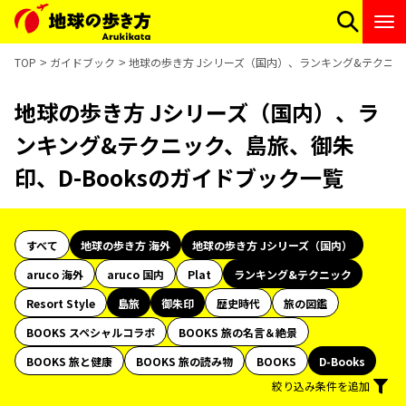
TOP
ガイドブック
地球の歩き方 Jシリーズ（国内）、ランキング&テクニック
地球の歩き方 Jシリーズ（国内）、ラ
ンキング&テクニック、島旅、御朱
印、D-Booksのガイドブック一覧
すべて
地球の歩き方 海外
地球の歩き方 Jシリーズ（国内）
aruco 海外
aruco 国内
Plat
ランキング&テクニック
Resort Style
島旅
御朱印
歴史時代
旅の図鑑
BOOKS スペシャルコラボ
BOOKS 旅の名言＆絶景
BOOKS 旅と健康
BOOKS 旅の読み物
BOOKS
D-Books
絞り込み条件を追加