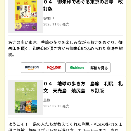
０４ 御朱印でめぐる東京のお寺 改
訂版
御朱印
2025.11.06 発売
名寺の多い東京。季節の花々を楽しみながらお寺をめぐり、御
朱印を頂く。御朱印の頂き方から御朱印に込められた意味を解
説。
詳細を見る
０４ 地球の歩き方 島旅 利尻 礼
文 天売島 焼尻島 ５訂版
島旅
2026.02.13 発売
ようこそ！ 島の人たちが教えてくれた利尻・礼文の魅力を１
冊に凝縮。絶景スポットから遊び方、カルチャーまで。さあ、