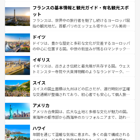
できる。朝目覚めてから夜眠るまで、すべての瞬間を楽し
と文化が詰まったヨーロッパ屈指の旅行先だ。多様な地域
フランスの基本情報と観光ガイド・有名観光スポ
ませてくれるイタリアで、忘れられない旅をしてみよう！
文化が根付くこの国では、情熱的なフラメンコ、熱気あふ
なお、新着のイタリア情報は
コンテンツ一覧
を参照してほ
れる闘牛、そして美味しいタパスが生活の一部となってい
ット
しい。
る。首都マドリードの洗練された雰囲気や、バルセロナの
フランスは、世界中の旅行者を魅了し続けるヨーロッパ屈
アートに溢れた街角から、地方では古代ローマ遺跡や中世
指の観光地だ。首都パリのエッフェル塔やルーブル美術館
の城塞都市、穏やかなビーチリゾートまで多彩な表情を見
といった象徴的なスポットから、田舎町の古風な美しさま
せる。地方によって風土や気候が異なるスペインはその個
ドイツ
で、幅広い魅力が詰まっている。華麗な宮殿、歴史的な大
性で訪れる人を魅了する。 なお、新着のスペイン情報は
コ
聖堂、美しいビーチ、そして豊かな自然が、訪れる者を心
ドイツは、豊かな歴史と多彩な文化が交差するヨーロッパ
ンテンツ一覧
を参照してほしい。
から魅了する。また、フランスは美食の国としても知ら
の中心に位置する国。中世の街並みが残るロマンチック街
れ、フランス料理はユネスコ無形文化遺産にも登録されて
道から、未来を先取りするようなモダンな都市まで多様な
イギリス
いる。シャンパンの発祥地であるランス、プロヴァンスの
顔を持つこの国は、どこを歩いても飽きることがない。ベ
香り高いラベンダー畑など、多彩な楽しみ方が可能だ。さ
ルリンの文化的活気、バイエルン州のアルプスの絶景、そ
イギリスは、古きよき伝統と最先端が共存する国。ウェス
らに、パリ以外の地域にも魅力が溢れており、どの街角に
してライン川沿いのワイン畑といった風景は必見。ビール
トミンスター寺院や大英博物館のようなランドマーク、歴
も豊かな歴史と文化が息づいている。パリ以外の個性あふ
とソーセージを味わいながら地元の人と過ごす楽しい時間
史ある大学都市、美しい丘陵地帯や牧歌的な風景など、エ
れる地方に足を運ぶとそれぞれで全く異なる文化を体験で
スイス
は、お酒好きな人にはぜひ体験してほしい。 なお、新着の
リアごとに異なる魅力がある。また、優雅なアフタヌーン
きるだろう。 なお、新着のフランス情報は
コンテンツ一覧
ドイツ情報は
コンテンツ一覧
を参照してほしい。
ティー、ビール好きにはたまらない英国パブ、サッカー観
スイスの国土面積は九州ほどの広さだが、運行時刻が正確
を参照してほしい。
戦など、本場だからこそできる体験も豊富。イギリスを旅
な交通網が整備されており、初心者でも安心して個人旅行
して楽しみつくそう。 なお、新着のイギリス情報は
コンテ
を楽しめる。日本同様に時刻表どおりの旅が可能だ。中世
アメリカ
ンツ一覧
を参照してほしい。
の建物がそのまま残る町や、スイスならではのユニークな
博物館もあり、アルプス観光だけでなく町歩きも満喫する
アメリカ合衆国は、広大な土地と多様な文化が魅力の国。
ことができる。国民の所得が高いため物価も高いが、旅行
東海岸の都市部から西海岸のカリフォルニアまで、訪れる
者向けの交通パス提供のサービスもあり、うまく活用すれ
場所ごとに異なる風景と体験が待っている。ニューヨーク
ハワイ
ば市内交通費無料で観光を楽しむこともできる。 なお、新
のような巨大都市は、観光、ショッピング、エンターテイ
着のスイス情報は
コンテンツ一覧
を参照してほしい。
ンメントが詰まった刺激的なスポットだ。一方、アメリカ
年間を通じて温暖な気候に恵まれ、多くの島で構成される
西部には大自然が広がり、グランドキャニオンやイエロー
ハワイは、どの島も独自の魅力をもっている。大自然の神