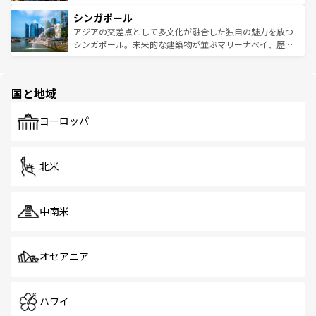
るはずだ。 なお、新着のベトナム情報は
コンテンツ一覧
を
は世界的に有名で、屋台から高級レストランまで味覚を刺
的なアートスポット、そして歴史と現代が融合した町並
参照してほしい。
シンガポール
激する。気候は一年中温暖で、どの季節にも異なる楽しみ
み、どこを訪れても感動するはず。観光スポットが密集し
が待っている。親しみやすいタイの人々、仏教を中心とし
ており、効率よく見どころを回れるのも魅力。息をのむよ
アジアの交差点として多文化が融合した独自の魅力を放つ
た文化、そして多様な観光資源が、訪れる旅人を魅了し続
うな絶景から文化的な体験まで、香港を存分に楽しみ尽く
シンガポール。未来的な建築物が並ぶマリーナベイ、歴史
ける。 なお、新着のタイ情報は
コンテンツ一覧
を参照して
そう。 なお、新着の香港情報は
コンテンツ一覧
を参照して
と伝統を感じられるエスニックタウン、多数の緑豊かな公
ほしい。
ほしい。
園や自然保護区など、自然が調和した近代的な景観と文化
の多様性あふれるカラフルな町は、どこを歩いても新しい
国と地域
発見がある。さらに、治安のよさや充実した公共交通機関
も、旅行者にとっては魅力的なポイント。グルメも豊富
で、ホーカーズは地元の風情を楽しめる外せないスポット
ヨーロッパ
だ。訪れる人を飽きさせないシンガポールで、多様な魅力
を体感しよう。 なお、新着のシンガポール情報は
コンテン
ツ一覧
を参照してほしい。
北米
中南米
オセアニア
ハワイ