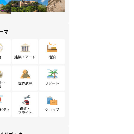
ーマ
食
建築・アート
宿泊
ト・
世界遺産
リゾート
戦
鉄道・
ビティ
ショップ
フライト