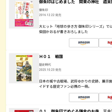
御朱印はじめました 関東の神社 週末
御朱印
2016.12.22 発売
大ヒット「地球の歩き方 御朱印シリーズ」で
柴田かおるが書きおろしました
Ｈ０１ 戦国
歴史時代
2025.10.23 発売
日本の城や古戦場、武将ゆかりの史跡、展示
イドする歴史ファン必携の一冊。
０１ 御朱印でめぐる鎌倉のお寺 三十