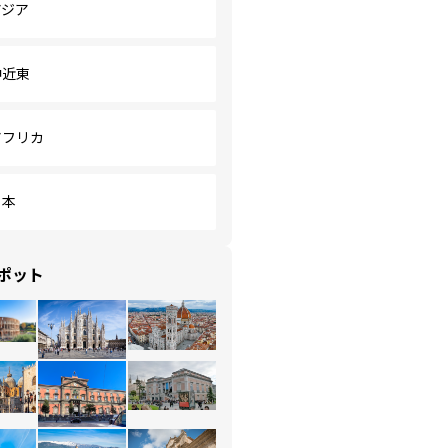
アジア
中近東
アフリカ
日本
ポット