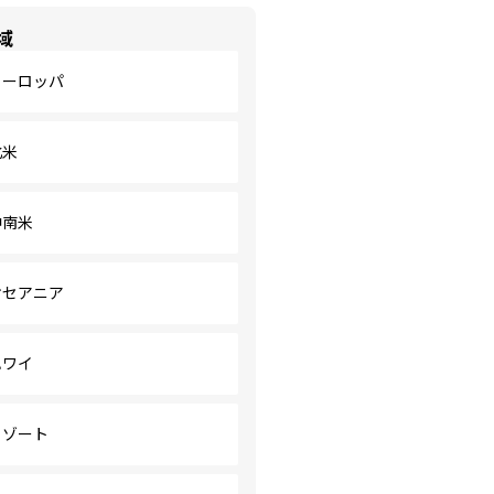
域
ヨーロッパ
北米
中南米
オセアニア
ハワイ
リゾート