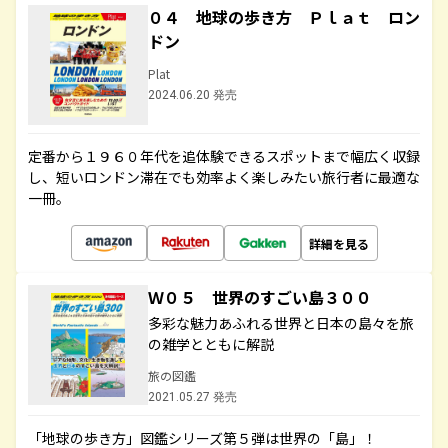
０４ 地球の歩き方 Ｐｌａｔ ロン
ドン
Plat
2024.06.20 発売
定番から１９６０年代を追体験できるスポットまで幅広く収録
し、短いロンドン滞在でも効率よく楽しみたい旅行者に最適な
一冊。
詳細を見る
Ｗ０５ 世界のすごい島３００
多彩な魅力あふれる世界と日本の島々を旅
の雑学とともに解説
旅の図鑑
2021.05.27 発売
「地球の歩き方」図鑑シリーズ第５弾は世界の「島」！