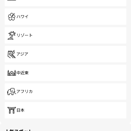
ハワイ
リゾート
アジア
中近東
アフリカ
日本