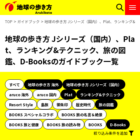
TOP
ガイドブック
地球の歩き方 Jシリーズ（国内）、Plat、ランキング&テ
地球の歩き方 Jシリーズ（国内）、Pla
t、ランキング&テクニック、旅の図
鑑、D-Booksのガイドブック一覧
すべて
地球の歩き方 海外
地球の歩き方 Jシリーズ（国内）
aruco 海外
aruco 国内
Plat
ランキング&テクニック
Resort Style
島旅
御朱印
歴史時代
旅の図鑑
BOOKS スペシャルコラボ
BOOKS 旅の名言＆絶景
BOOKS 旅と健康
BOOKS 旅の読み物
BOOKS
D-Books
絞り込み条件を追加