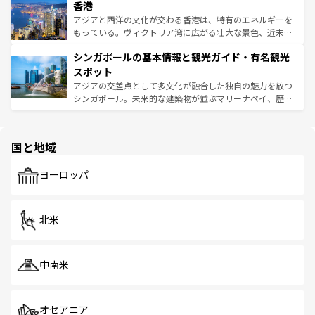
香港
とつ。フォーやバインミー、ベトナムコーヒーなどは、ぜ
の活気が交差している。北部ではチェンマイなどの山岳地
ひ現地で味わいたい。どの地域を訪れてもあたたかい人々
帯で自然と触れ合い、南部ではプーケットやクラビの美し
アジアと西洋の文化が交わる香港は、特有のエネルギーを
が旅行者を迎えてくれるので、きっと忘れられない旅にな
いビーチでリゾート気分を楽しむことができる。タイ料理
もっている。ヴィクトリア湾に広がる壮大な景色、近未来
るはずだ。 なお、新着のベトナム情報は
コンテンツ一覧
を
は世界的に有名で、屋台から高級レストランまで味覚を刺
的なアートスポット、そして歴史と現代が融合した町並
参照してほしい。
シンガポールの基本情報と観光ガイド・有名観光
激する。気候は一年中温暖で、どの季節にも異なる楽しみ
み、どこを訪れても感動するはず。観光スポットが密集し
が待っている。親しみやすいタイの人々、仏教を中心とし
ており、効率よく見どころを回れるのも魅力。息をのむよ
スポット
た文化、そして多様な観光資源が、訪れる旅人を魅了し続
うな絶景から文化的な体験まで、香港を存分に楽しみ尽く
アジアの交差点として多文化が融合した独自の魅力を放つ
ける。 なお、新着のタイ情報は
コンテンツ一覧
を参照して
そう。 なお、新着の香港情報は
コンテンツ一覧
を参照して
シンガポール。未来的な建築物が並ぶマリーナベイ、歴史
ほしい。
ほしい。
と伝統を感じられるエスニックタウン、多数の緑豊かな公
園や自然保護区など、自然が調和した近代的な景観と文化
の多様性あふれるカラフルな町は、どこを歩いても新しい
国と地域
発見がある。さらに、治安のよさや充実した公共交通機関
も、旅行者にとっては魅力的なポイント。グルメも豊富
で、ホーカーズは地元の風情を楽しめる外せないスポット
ヨーロッパ
だ。訪れる人を飽きさせないシンガポールで、多様な魅力
を体感しよう。 なお、新着のシンガポール情報は
コンテン
ツ一覧
を参照してほしい。
北米
中南米
オセアニア