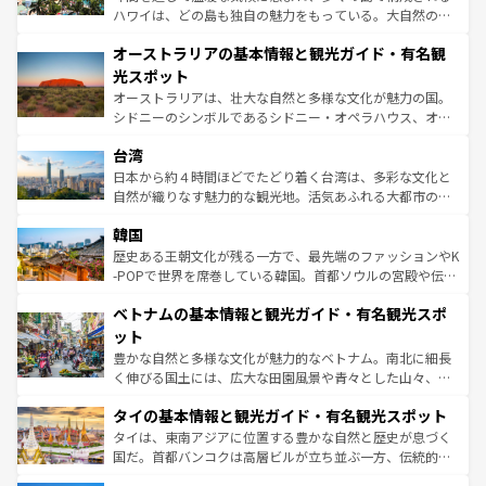
ストーン国立公園といった絶景が堪能できる。さらに、南
ハワイは、どの島も独自の魅力をもっている。大自然の神
部のニューオーリンズでは、音楽と美食が融合した独特の
秘を感じたいなら、火山が生み出した壮大な景観を誇るハ
文化が魅力。旅行者はアメリカの各地域で異なる魅力を楽
オーストラリアの基本情報と観光ガイド・有名観
ワイ島は見逃せない。また、定番の観光地といえばオアフ
しみながら、その多様性と豊かな歴史を感じることができ
島だが、静かな自然を求めるならマウイ島やカウアイ島が
光スポット
るだろう。車でのロードトリップや列車の旅も、アメリカ
おすすめ。エメラルドグリーンに輝く海をはじめ、豊かな
オーストラリアは、壮大な自然と多様な文化が魅力の国。
ならではの贅沢な旅のスタイルだ。 なお、新着のアメリカ
文化や歴史が息づいている。「アロハスピリット」と呼ば
シドニーのシンボルであるシドニー・オペラハウス、オー
情報は
コンテンツ一覧
を参照してほしい。
れるおもてなしの心で訪れる人々を迎えてくれるハワイの
ストラリア東海岸北部に広がる大サンゴ礁地帯グレートバ
人々、おいしいローカルフードやハワイアンミュージッ
台湾
リアリーフや大陸中央部にそびえるウルル（エアーズロッ
ク、伝統的なフラダンスなど、すべてがハワイの魅力を彩
ク）、タスマニアの美しい原生林やケアンズの熱帯雨林な
日本から約４時間ほどでたどり着く台湾は、多彩な文化と
っている。訪れるたびに新しい発見と感動が待っているハ
ど、見どころがたくさん。また、カフェやワイン、オージ
自然が織りなす魅力的な観光地。活気あふれる大都市の台
ワイを、存分に味わってほしい。 なお、新着のハワイ情報
ービーフなどの食文化も豊かで、美味しいものであふれて
北やノスタルジックな町並みが人気な九份（ジォウフェ
は
コンテンツ一覧
を参照してほしい。
韓国
いる。アクティビティも充実しており、サーフィンやダイ
ン）、静ひつな山岳地帯である台湾東部など、都市の喧騒
ビング、ハイキングなど、アウトドア好きにはたまらな
と山間の静けさが共存しており、訪れる人に新しい発見と
歴史ある王朝文化が残る一方で、最先端のファッションやK
い。オーストラリアの多彩な魅力を存分に味わいつくそ
驚きをもたらしてくれる。また、奥深い台湾の食文化も魅
-POPで世界を席巻している韓国。首都ソウルの宮殿や伝統
う。 なお、新着のオーストラリア情報は
コンテンツ一覧
を
力で、夜市などの屋台グルメから高級料理、ヘルシーで美
家屋が並ぶエリアでは韓国の歴史と文化に浸ることがで
参照してほしい。
ベトナムの基本情報と観光ガイド・有名観光スポ
容にもいいと評判のスイーツなど、バラエティ豊かな料理
き、地方に足を延ばせば四季折々の自然美を楽しむことが
が味わえる。 なお、新着の台湾情報は
コンテンツ一覧
を参
できる。そして、キムチや焼肉、絶品のストリートフード
ット
照してほしい。
まで、さまざまな韓国料理が待っている。夜には、韓国な
豊かな自然と多様な文化が魅力的なベトナム。南北に細長
らではのナイトライフも堪能できる。あたたかいホスピタ
く伸びる国土には、広大な田園風景や青々とした山々、世
リティに包まれながら、韓国の多彩な魅力を心ゆくまで味
界遺産に登録された壮大な自然景観が点在し、都市部では
わってみてほしい。 なお、新着の韓国情報は
コンテンツ一
タイの基本情報と観光ガイド・有名観光スポット
急速な発展と共に伝統が息づく。ハノイの古い町並みやホ
覧
を参照してほしい。
ーチミン市のフランス統治時代の建物も、独特の雰囲気を
タイは、東南アジアに位置する豊かな自然と歴史が息づく
醸し出している。また、バラエティの豊かさとおいしさで
国だ。首都バンコクは高層ビルが立ち並ぶ一方、伝統的な
世界中の食通を魅了してやまないベトナム料理も魅力のひ
寺院や市場がいたるところに点在し、古きよき文化と現代