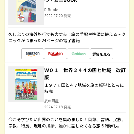
D-Books
2022.07.20 発売
久しぶりの海外旅行でも大丈夫！旅の手配や準備に使えるテク
ニックがつまった24ページの電子書籍
詳細を見る
Ｗ０１ 世界２４４の国と地域 改訂
版
１９７ヵ国と４７地域を旅の雑学とともに
解説
旅の図鑑
2024.07.18 発売
今こそ学びたい世界のことを集めました！首都、言語、民族、
宗教、特長、現地の挨拶、誰かに話したくなる旅の雑学も。