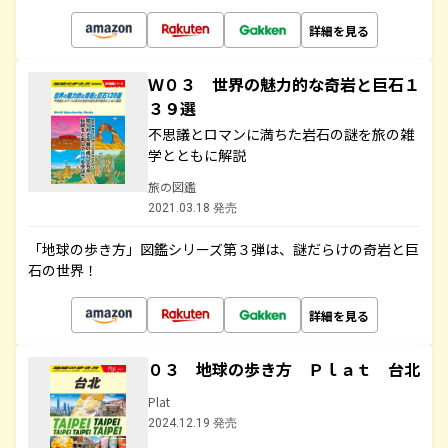
詳細を見る
Ｗ０３ 世界の魅力的な奇岩と巨石１
３９選
不思議とロマンに満ちた岩石の謎を旅の雑
学とともに解説
旅の図鑑
2021.03.18 発売
「地球の歩き方」図鑑シリーズ第３弾は、謎だらけの奇岩と巨
石の世界！
詳細を見る
０３ 地球の歩き方 Ｐｌａｔ 台北
Plat
2024.12.19 発売