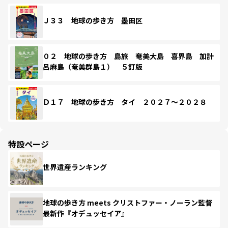
Ｊ３３ 地球の歩き方 墨田区
０２ 地球の歩き方 島旅 奄美大島 喜界島 加計
呂麻島（奄美群島１） ５訂版
Ｄ１７ 地球の歩き方 タイ ２０２７～２０２８
特設ページ
世界遺産ランキング
地球の歩き方 meets クリストファー・ノーラン監督
最新作『オデュッセイア』