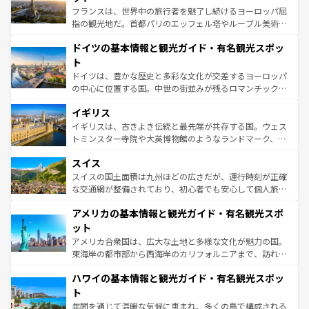
る。首都マドリードの洗練された雰囲気や、バルセロナの
フランスは、世界中の旅行者を魅了し続けるヨーロッパ屈
アートに溢れた街角から、地方では古代ローマ遺跡や中世
指の観光地だ。首都パリのエッフェル塔やルーブル美術館
の城塞都市、穏やかなビーチリゾートまで多彩な表情を見
といった象徴的なスポットから、田舎町の古風な美しさま
せる。地方によって風土や気候が異なるスペインはその個
ドイツの基本情報と観光ガイド・有名観光スポッ
で、幅広い魅力が詰まっている。華麗な宮殿、歴史的な大
性で訪れる人を魅了する。 なお、新着のスペイン情報は
コ
聖堂、美しいビーチ、そして豊かな自然が、訪れる者を心
ト
ンテンツ一覧
を参照してほしい。
から魅了する。また、フランスは美食の国としても知ら
ドイツは、豊かな歴史と多彩な文化が交差するヨーロッパ
れ、フランス料理はユネスコ無形文化遺産にも登録されて
の中心に位置する国。中世の街並みが残るロマンチック街
いる。シャンパンの発祥地であるランス、プロヴァンスの
道から、未来を先取りするようなモダンな都市まで多様な
香り高いラベンダー畑など、多彩な楽しみ方が可能だ。さ
イギリス
顔を持つこの国は、どこを歩いても飽きることがない。ベ
らに、パリ以外の地域にも魅力が溢れており、どの街角に
ルリンの文化的活気、バイエルン州のアルプスの絶景、そ
イギリスは、古きよき伝統と最先端が共存する国。ウェス
も豊かな歴史と文化が息づいている。パリ以外の個性あふ
してライン川沿いのワイン畑といった風景は必見。ビール
トミンスター寺院や大英博物館のようなランドマーク、歴
れる地方に足を運ぶとそれぞれで全く異なる文化を体験で
とソーセージを味わいながら地元の人と過ごす楽しい時間
史ある大学都市、美しい丘陵地帯や牧歌的な風景など、エ
きるだろう。 なお、新着のフランス情報は
コンテンツ一覧
スイス
は、お酒好きな人にはぜひ体験してほしい。 なお、新着の
リアごとに異なる魅力がある。また、優雅なアフタヌーン
を参照してほしい。
ドイツ情報は
コンテンツ一覧
を参照してほしい。
ティー、ビール好きにはたまらない英国パブ、サッカー観
スイスの国土面積は九州ほどの広さだが、運行時刻が正確
戦など、本場だからこそできる体験も豊富。イギリスを旅
な交通網が整備されており、初心者でも安心して個人旅行
して楽しみつくそう。 なお、新着のイギリス情報は
コンテ
を楽しめる。日本同様に時刻表どおりの旅が可能だ。中世
アメリカの基本情報と観光ガイド・有名観光スポ
ンツ一覧
を参照してほしい。
の建物がそのまま残る町や、スイスならではのユニークな
博物館もあり、アルプス観光だけでなく町歩きも満喫する
ット
ことができる。国民の所得が高いため物価も高いが、旅行
アメリカ合衆国は、広大な土地と多様な文化が魅力の国。
者向けの交通パス提供のサービスもあり、うまく活用すれ
東海岸の都市部から西海岸のカリフォルニアまで、訪れる
ば市内交通費無料で観光を楽しむこともできる。 なお、新
場所ごとに異なる風景と体験が待っている。ニューヨーク
着のスイス情報は
コンテンツ一覧
を参照してほしい。
ハワイの基本情報と観光ガイド・有名観光スポッ
のような巨大都市は、観光、ショッピング、エンターテイ
ンメントが詰まった刺激的なスポットだ。一方、アメリカ
ト
西部には大自然が広がり、グランドキャニオンやイエロー
年間を通じて温暖な気候に恵まれ、多くの島で構成される