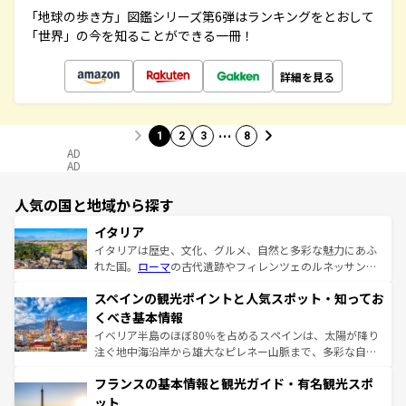
「地球の歩き方」図鑑シリーズ第6弾はランキングをとおして
「世界」の今を知ることができる一冊！
詳細を見る
…
1
2
3
8
AD
AD
人気の国と地域から探す
イタリア
イタリアは歴史、文化、グルメ、自然と多彩な魅力にあふ
れた国。
ローマ
の古代遺跡やフィレンツェのルネッサンス
美術、ヴェネツィアの運河など、歴史あるスポットはもち
スペインの観光ポイントと人気スポット・知ってお
ろん、トスカーナの美しい田園風景やアマルフィ海岸の絶
景など、自然景観も見逃せない。観光の合間には、本場の
くべき基本情報
ピザやパスタなど、絶品のイタリア料理を堪能することも
イベリア半島のほぼ80％を占めるスペインは、太陽が降り
できる。朝目覚めてから夜眠るまで、すべての瞬間を楽し
注ぐ地中海沿岸から雄大なピレネー山脈まで、多彩な自然
ませてくれるイタリアで、忘れられない旅をしてみよう！
と文化が詰まったヨーロッパ屈指の旅行先だ。多様な地域
なお、新着のイタリア情報は
コンテンツ一覧
を参照してほ
フランスの基本情報と観光ガイド・有名観光スポ
文化が根付くこの国では、情熱的なフラメンコ、熱気あふ
しい。
れる闘牛、そして美味しいタパスが生活の一部となってい
ット