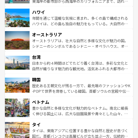
ことができる。国民の所得が高いため物価も高いが、旅行
東海岸の都市部から西海岸のカリフォルニアまで、訪れる
者向けの交通パス提供のサービスもあり、うまく活用すれ
場所ごとに異なる風景と体験が待っている。ニューヨーク
ハワイ
ば市内交通費無料で観光を楽しむこともできる。 なお、新
のような巨大都市は、観光、ショッピング、エンターテイ
着のスイス情報は
コンテンツ一覧
を参照してほしい。
ンメントが詰まった刺激的なスポットだ。一方、アメリカ
年間を通じて温暖な気候に恵まれ、多くの島で構成される
西部には大自然が広がり、グランドキャニオンやイエロー
ハワイは、どの島も独自の魅力をもっている。大自然の神
ストーン国立公園といった絶景が堪能できる。さらに、南
秘を感じたいなら、火山が生み出した壮大な景観を誇るハ
オーストラリア
部のニューオーリンズでは、音楽と美食が融合した独特の
ワイ島は見逃せない。また、定番の観光地といえばオアフ
文化が魅力。旅行者はアメリカの各地域で異なる魅力を楽
島だが、静かな自然を求めるならマウイ島やカウアイ島が
オーストラリアは、壮大な自然と多様な文化が魅力の国。
しみながら、その多様性と豊かな歴史を感じることができ
おすすめ。エメラルドグリーンに輝く海をはじめ、豊かな
シドニーのシンボルであるシドニー・オペラハウス、オー
るだろう。車でのロードトリップや列車の旅も、アメリカ
文化や歴史が息づいている。「アロハスピリット」と呼ば
ストラリア東海岸北部に広がる大サンゴ礁地帯グレートバ
ならではの贅沢な旅のスタイルだ。 なお、新着のアメリカ
台湾
れるおもてなしの心で訪れる人々を迎えてくれるハワイの
リアリーフや大陸中央部にそびえるウルル（エアーズロッ
情報は
コンテンツ一覧
を参照してほしい。
人々、おいしいローカルフードやハワイアンミュージッ
ク）、タスマニアの美しい原生林やケアンズの熱帯雨林な
日本から約４時間ほどでたどり着く台湾は、多彩な文化と
ク、伝統的なフラダンスなど、すべてがハワイの魅力を彩
ど、見どころがたくさん。また、カフェやワイン、オージ
自然が織りなす魅力的な観光地。活気あふれる大都市の台
っている。訪れるたびに新しい発見と感動が待っているハ
ービーフなどの食文化も豊かで、美味しいものであふれて
北やノスタルジックな町並みが人気な九份（ジォウフェ
ワイを、存分に味わってほしい。 なお、新着のハワイ情報
韓国
いる。アクティビティも充実しており、サーフィンやダイ
ン）、静ひつな山岳地帯である台湾東部など、都市の喧騒
は
コンテンツ一覧
を参照してほしい。
ビング、ハイキングなど、アウトドア好きにはたまらな
と山間の静けさが共存しており、訪れる人に新しい発見と
歴史ある王朝文化が残る一方で、最先端のファッションやK
い。オーストラリアの多彩な魅力を存分に味わいつくそ
驚きをもたらしてくれる。また、奥深い台湾の食文化も魅
-POPで世界を席巻している韓国。首都ソウルの宮殿や伝統
う。 なお、新着のオーストラリア情報は
コンテンツ一覧
を
力で、夜市などの屋台グルメから高級料理、ヘルシーで美
家屋が並ぶエリアでは韓国の歴史と文化に浸ることがで
参照してほしい。
ベトナム
容にもいいと評判のスイーツなど、バラエティ豊かな料理
き、地方に足を延ばせば四季折々の自然美を楽しむことが
が味わえる。 なお、新着の台湾情報は
コンテンツ一覧
を参
できる。そして、キムチや焼肉、絶品のストリートフード
豊かな自然と多様な文化が魅力的なベトナム。南北に細長
照してほしい。
まで、さまざまな韓国料理が待っている。夜には、韓国な
く伸びる国土には、広大な田園風景や青々とした山々、世
らではのナイトライフも堪能できる。あたたかいホスピタ
界遺産に登録された壮大な自然景観が点在し、都市部では
タイ
リティに包まれながら、韓国の多彩な魅力を心ゆくまで味
急速な発展と共に伝統が息づく。ハノイの古い町並みやホ
わってみてほしい。 なお、新着の韓国情報は
コンテンツ一
ーチミン市のフランス統治時代の建物も、独特の雰囲気を
タイは、東南アジアに位置する豊かな自然と歴史が息づく
覧
を参照してほしい。
醸し出している。また、バラエティの豊かさとおいしさで
国だ。首都バンコクは高層ビルが立ち並ぶ一方、伝統的な