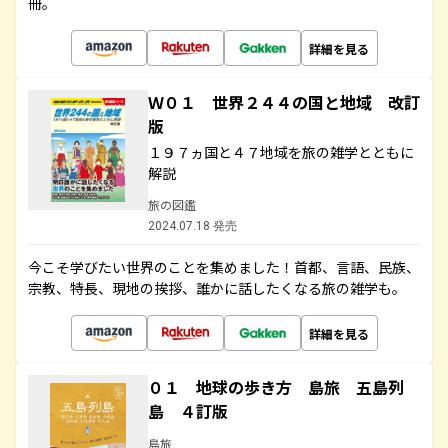
冊。
詳細を見る
Ｗ０１ 世界２４４の国と地域 改訂
版
１９７ヵ国と４７地域を旅の雑学とともに
解説
旅の図鑑
2024.07.18 発売
今こそ学びたい世界のことを集めました！首都、言語、民族、
宗教、特長、現地の挨拶、誰かに話したくなる旅の雑学も。
詳細を見る
０１ 地球の歩き方 島旅 五島列
島 ４訂版
島旅