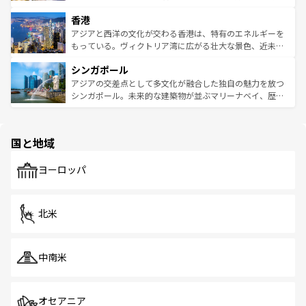
世界中の食通を魅了してやまないベトナム料理も魅力のひ
寺院や市場がいたるところに点在し、古きよき文化と現代
香港
とつ。フォーやバインミー、ベトナムコーヒーなどは、ぜ
の活気が交差している。北部ではチェンマイなどの山岳地
ひ現地で味わいたい。どの地域を訪れてもあたたかい人々
帯で自然と触れ合い、南部ではプーケットやクラビの美し
アジアと西洋の文化が交わる香港は、特有のエネルギーを
が旅行者を迎えてくれるので、きっと忘れられない旅にな
いビーチでリゾート気分を楽しむことができる。タイ料理
もっている。ヴィクトリア湾に広がる壮大な景色、近未来
るはずだ。 なお、新着のベトナム情報は
コンテンツ一覧
を
は世界的に有名で、屋台から高級レストランまで味覚を刺
的なアートスポット、そして歴史と現代が融合した町並
参照してほしい。
シンガポール
激する。気候は一年中温暖で、どの季節にも異なる楽しみ
み、どこを訪れても感動するはず。観光スポットが密集し
が待っている。親しみやすいタイの人々、仏教を中心とし
ており、効率よく見どころを回れるのも魅力。息をのむよ
アジアの交差点として多文化が融合した独自の魅力を放つ
た文化、そして多様な観光資源が、訪れる旅人を魅了し続
うな絶景から文化的な体験まで、香港を存分に楽しみ尽く
シンガポール。未来的な建築物が並ぶマリーナベイ、歴史
ける。 なお、新着のタイ情報は
コンテンツ一覧
を参照して
そう。 なお、新着の香港情報は
コンテンツ一覧
を参照して
と伝統を感じられるエスニックタウン、多数の緑豊かな公
ほしい。
ほしい。
園や自然保護区など、自然が調和した近代的な景観と文化
の多様性あふれるカラフルな町は、どこを歩いても新しい
国と地域
発見がある。さらに、治安のよさや充実した公共交通機関
も、旅行者にとっては魅力的なポイント。グルメも豊富
で、ホーカーズは地元の風情を楽しめる外せないスポット
ヨーロッパ
だ。訪れる人を飽きさせないシンガポールで、多様な魅力
を体感しよう。 なお、新着のシンガポール情報は
コンテン
ツ一覧
を参照してほしい。
北米
中南米
オセアニア