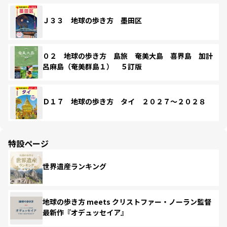
Ｊ３３ 地球の歩き方 墨田区
０２ 地球の歩き方 島旅 奄美大島 喜界島 加計
呂麻島（奄美群島１） ５訂版
Ｄ１７ 地球の歩き方 タイ ２０２７～２０２８
特設ページ
世界遺産ランキング
地球の歩き方 meets クリストファー・ノーラン監督
最新作『オデュッセイア』