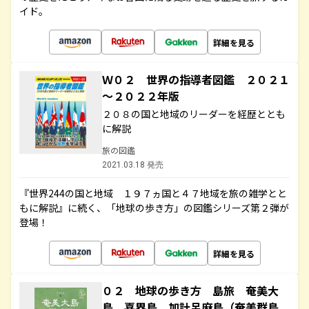
イド。
詳細を見る
Ｗ０２ 世界の指導者図鑑 ２０２１
～２０２２年版
２０８の国と地域のリーダーを経歴ととも
に解説
旅の図鑑
2021.03.18 発売
『世界244の国と地域 １９７ヵ国と４７地域を旅の雑学とと
もに解説』に続く、「地球の歩き方」の図鑑シリーズ第２弾が
登場！
詳細を見る
０２ 地球の歩き方 島旅 奄美大
島 喜界島 加計呂麻島（奄美群島