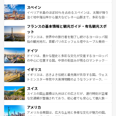
美術、ヴェネツィアの運河など、歴史あるスポットはもち
スペイン
ろん、トスカーナの美しい田園風景やアマルフィ海岸の絶
景など、自然景観も見逃せない。観光の合間には、本場の
イベリア半島のほぼ80％を占めるスペインは、太陽が降り
ピザやパスタなど、絶品のイタリア料理を堪能することも
注ぐ地中海沿岸から雄大なピレネー山脈まで、多彩な自然
できる。朝目覚めてから夜眠るまで、すべての瞬間を楽し
と文化が詰まったヨーロッパ屈指の旅行先だ。多様な地域
フランスの基本情報と観光ガイド・有名観光スポ
ませてくれるイタリアで、忘れられない旅をしてみよう！
文化が根付くこの国では、情熱的なフラメンコ、熱気あふ
なお、新着のイタリア情報は
コンテンツ一覧
を参照してほ
れる闘牛、そして美味しいタパスが生活の一部となってい
ット
しい。
る。首都マドリードの洗練された雰囲気や、バルセロナの
フランスは、世界中の旅行者を魅了し続けるヨーロッパ屈
アートに溢れた街角から、地方では古代ローマ遺跡や中世
指の観光地だ。首都パリのエッフェル塔やルーブル美術館
の城塞都市、穏やかなビーチリゾートまで多彩な表情を見
といった象徴的なスポットから、田舎町の古風な美しさま
せる。地方によって風土や気候が異なるスペインはその個
ドイツ
で、幅広い魅力が詰まっている。華麗な宮殿、歴史的な大
性で訪れる人を魅了する。 なお、新着のスペイン情報は
コ
聖堂、美しいビーチ、そして豊かな自然が、訪れる者を心
ドイツは、豊かな歴史と多彩な文化が交差するヨーロッパ
ンテンツ一覧
を参照してほしい。
から魅了する。また、フランスは美食の国としても知ら
の中心に位置する国。中世の街並みが残るロマンチック街
れ、フランス料理はユネスコ無形文化遺産にも登録されて
道から、未来を先取りするようなモダンな都市まで多様な
イギリス
いる。シャンパンの発祥地であるランス、プロヴァンスの
顔を持つこの国は、どこを歩いても飽きることがない。ベ
香り高いラベンダー畑など、多彩な楽しみ方が可能だ。さ
ルリンの文化的活気、バイエルン州のアルプスの絶景、そ
イギリスは、古きよき伝統と最先端が共存する国。ウェス
らに、パリ以外の地域にも魅力が溢れており、どの街角に
してライン川沿いのワイン畑といった風景は必見。ビール
トミンスター寺院や大英博物館のようなランドマーク、歴
も豊かな歴史と文化が息づいている。パリ以外の個性あふ
とソーセージを味わいながら地元の人と過ごす楽しい時間
史ある大学都市、美しい丘陵地帯や牧歌的な風景など、エ
れる地方に足を運ぶとそれぞれで全く異なる文化を体験で
スイス
は、お酒好きな人にはぜひ体験してほしい。 なお、新着の
リアごとに異なる魅力がある。また、優雅なアフタヌーン
きるだろう。 なお、新着のフランス情報は
コンテンツ一覧
ドイツ情報は
コンテンツ一覧
を参照してほしい。
ティー、ビール好きにはたまらない英国パブ、サッカー観
スイスの国土面積は九州ほどの広さだが、運行時刻が正確
を参照してほしい。
戦など、本場だからこそできる体験も豊富。イギリスを旅
な交通網が整備されており、初心者でも安心して個人旅行
して楽しみつくそう。 なお、新着のイギリス情報は
コンテ
を楽しめる。日本同様に時刻表どおりの旅が可能だ。中世
アメリカ
ンツ一覧
を参照してほしい。
の建物がそのまま残る町や、スイスならではのユニークな
博物館もあり、アルプス観光だけでなく町歩きも満喫する
アメリカ合衆国は、広大な土地と多様な文化が魅力の国。