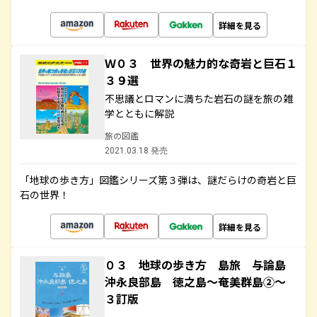
詳細を見る
Ｗ０３ 世界の魅力的な奇岩と巨石１
３９選
不思議とロマンに満ちた岩石の謎を旅の雑
学とともに解説
旅の図鑑
2021.03.18 発売
「地球の歩き方」図鑑シリーズ第３弾は、謎だらけの奇岩と巨
石の世界！
詳細を見る
０３ 地球の歩き方 島旅 与論島
沖永良部島 徳之島～奄美群島②～
３訂版