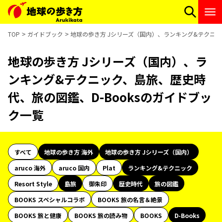
TOP
ガイドブック
地球の歩き方 Jシリーズ（国内）、ランキング&テクニッ
地球の歩き方 Jシリーズ（国内）、ラ
ンキング&テクニック、島旅、歴史時
代、旅の図鑑、D-Booksのガイドブッ
ク一覧
すべて
地球の歩き方 海外
地球の歩き方 Jシリーズ（国内）
aruco 海外
aruco 国内
Plat
ランキング&テクニック
Resort Style
島旅
御朱印
歴史時代
旅の図鑑
BOOKS スペシャルコラボ
BOOKS 旅の名言＆絶景
BOOKS 旅と健康
BOOKS 旅の読み物
BOOKS
D-Books