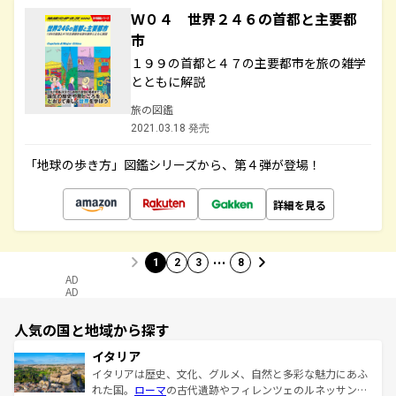
Ｗ０４ 世界２４６の首都と主要都
市
１９９の首都と４７の主要都市を旅の雑学
とともに解説
旅の図鑑
2021.03.18 発売
「地球の歩き方」図鑑シリーズから、第４弾が登場！
詳細を見る
…
1
2
3
8
AD
AD
人気の国と地域から探す
イタリア
イタリアは歴史、文化、グルメ、自然と多彩な魅力にあふ
れた国。
ローマ
の古代遺跡やフィレンツェのルネッサンス