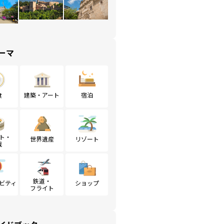
ーマ
食
建築・アート
宿泊
ト・
世界遺産
リゾート
戦
鉄道・
ビティ
ショップ
フライト