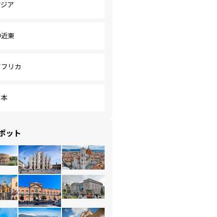
アジア
中近東
アフリカ
日本
ポット