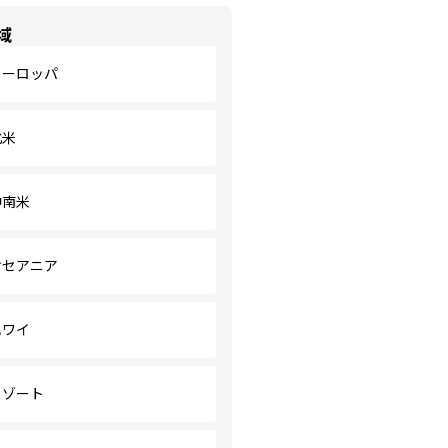
域
ヨーロッパ
北米
中南米
オセアニア
ハワイ
リゾート