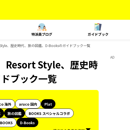
特派員ブログ
ガイドブック
t Style、歴史時代、旅の図鑑、D-Booksのガイドブック一覧
AD
esort Style、歴史時
イドブック一覧
co 海外
aruco 国内
Plat
代
旅の図鑑
BOOKS スペシャルコラボ
BOOKS
D-Books