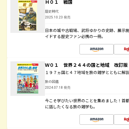
Ｈ０１ 戦国
歴史時代
2025.10.23 発売
日本の城や古戦場、武将ゆかりの史跡、展示
イドする歴史ファン必携の一冊。
Ｗ０１ 世界２４４の国と地域 改訂版
１９７ヵ国と４７地域を旅の雑学とともに解
旅の図鑑
2024.07.18 発売
今こそ学びたい世界のことを集めました！首
に話したくなる旅の雑学も。