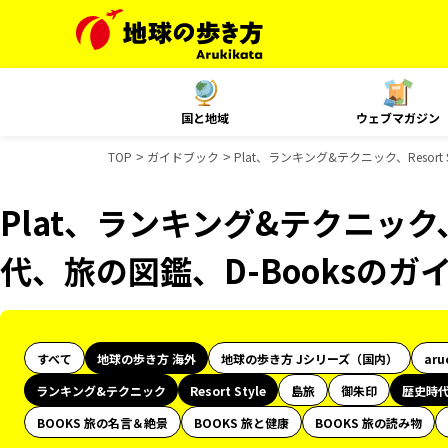
国と地域
ウェブマガジン
TOP
ガイドブック
Plat、ランキング&テクニック、Resor
Plat、ランキング&テクニック、R
代、旅の図鑑、D-Booksのガ
すべて
地球の歩き方 海外
地球の歩き方 Jシリーズ（国内）
aru
ランキング&テクニック
Resort Style
島旅
御朱印
歴史時
BOOKS 旅の名言＆絶景
BOOKS 旅と健康
BOOKS 旅の読み物