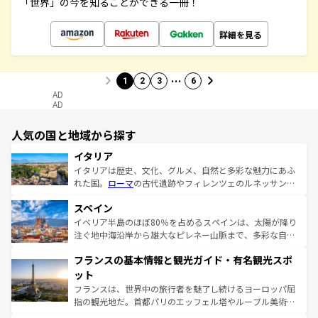
「世界」の今を知ることができる一冊！
詳細を見る
…
1
2
3
6
AD
AD
人気の国と地域から探す
イタリア
イタリアは歴史、文化、グルメ、自然と多彩な魅力にあふ
れた国。
ローマ
の古代遺跡やフィレンツェのルネッサンス
美術、ヴェネツィアの運河など、歴史あるスポットはもち
スペイン
ろん、トスカーナの美しい田園風景やアマルフィ海岸の絶
景など、自然景観も見逃せない。観光の合間には、本場の
イベリア半島のほぼ80％を占めるスペインは、太陽が降り
ピザやパスタなど、絶品のイタリア料理を堪能することも
注ぐ地中海沿岸から雄大なピレネー山脈まで、多彩な自然
できる。朝目覚めてから夜眠るまで、すべての瞬間を楽し
と文化が詰まったヨーロッパ屈指の旅行先だ。多様な地域
フランスの基本情報と観光ガイド・有名観光スポ
ませてくれるイタリアで、忘れられない旅をしてみよう！
文化が根付くこの国では、情熱的なフラメンコ、熱気あふ
なお、新着のイタリア情報は
コンテンツ一覧
を参照してほ
れる闘牛、そして美味しいタパスが生活の一部となってい
ット
しい。
る。首都マドリードの洗練された雰囲気や、バルセロナの
フランスは、世界中の旅行者を魅了し続けるヨーロッパ屈
アートに溢れた街角から、地方では古代ローマ遺跡や中世
指の観光地だ。首都パリのエッフェル塔やルーブル美術館
の城塞都市、穏やかなビーチリゾートまで多彩な表情を見
といった象徴的なスポットから、田舎町の古風な美しさま