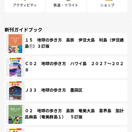
アクティビティ
鉄道・フライト
ショップ
新刊ガイドブック
１５ 地球の歩き方 島旅 伊豆大島 利島（伊豆諸
島①）３訂版
Ｃ０２ 地球の歩き方 ハワイ島 ２０２７～２０２
８
Ｊ３３ 地球の歩き方 墨田区
０２ 地球の歩き方 島旅 奄美大島 喜界島 加計
呂麻島（奄美群島１） ５訂版