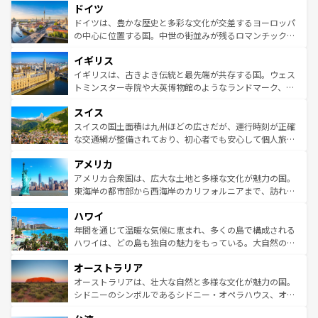
せる。地方によって風土や気候が異なるスペインはその個
ドイツ
で、幅広い魅力が詰まっている。華麗な宮殿、歴史的な大
性で訪れる人を魅了する。 なお、新着のスペイン情報は
コ
聖堂、美しいビーチ、そして豊かな自然が、訪れる者を心
ドイツは、豊かな歴史と多彩な文化が交差するヨーロッパ
ンテンツ一覧
を参照してほしい。
から魅了する。また、フランスは美食の国としても知ら
の中心に位置する国。中世の街並みが残るロマンチック街
れ、フランス料理はユネスコ無形文化遺産にも登録されて
道から、未来を先取りするようなモダンな都市まで多様な
イギリス
いる。シャンパンの発祥地であるランス、プロヴァンスの
顔を持つこの国は、どこを歩いても飽きることがない。ベ
香り高いラベンダー畑など、多彩な楽しみ方が可能だ。さ
ルリンの文化的活気、バイエルン州のアルプスの絶景、そ
イギリスは、古きよき伝統と最先端が共存する国。ウェス
らに、パリ以外の地域にも魅力が溢れており、どの街角に
してライン川沿いのワイン畑といった風景は必見。ビール
トミンスター寺院や大英博物館のようなランドマーク、歴
も豊かな歴史と文化が息づいている。パリ以外の個性あふ
とソーセージを味わいながら地元の人と過ごす楽しい時間
史ある大学都市、美しい丘陵地帯や牧歌的な風景など、エ
れる地方に足を運ぶとそれぞれで全く異なる文化を体験で
スイス
は、お酒好きな人にはぜひ体験してほしい。 なお、新着の
リアごとに異なる魅力がある。また、優雅なアフタヌーン
きるだろう。 なお、新着のフランス情報は
コンテンツ一覧
ドイツ情報は
コンテンツ一覧
を参照してほしい。
ティー、ビール好きにはたまらない英国パブ、サッカー観
スイスの国土面積は九州ほどの広さだが、運行時刻が正確
を参照してほしい。
戦など、本場だからこそできる体験も豊富。イギリスを旅
な交通網が整備されており、初心者でも安心して個人旅行
して楽しみつくそう。 なお、新着のイギリス情報は
コンテ
を楽しめる。日本同様に時刻表どおりの旅が可能だ。中世
アメリカ
ンツ一覧
を参照してほしい。
の建物がそのまま残る町や、スイスならではのユニークな
博物館もあり、アルプス観光だけでなく町歩きも満喫する
アメリカ合衆国は、広大な土地と多様な文化が魅力の国。
ことができる。国民の所得が高いため物価も高いが、旅行
東海岸の都市部から西海岸のカリフォルニアまで、訪れる
者向けの交通パス提供のサービスもあり、うまく活用すれ
場所ごとに異なる風景と体験が待っている。ニューヨーク
ハワイ
ば市内交通費無料で観光を楽しむこともできる。 なお、新
のような巨大都市は、観光、ショッピング、エンターテイ
着のスイス情報は
コンテンツ一覧
を参照してほしい。
ンメントが詰まった刺激的なスポットだ。一方、アメリカ
年間を通じて温暖な気候に恵まれ、多くの島で構成される
西部には大自然が広がり、グランドキャニオンやイエロー
ハワイは、どの島も独自の魅力をもっている。大自然の神
ストーン国立公園といった絶景が堪能できる。さらに、南
秘を感じたいなら、火山が生み出した壮大な景観を誇るハ
オーストラリア
部のニューオーリンズでは、音楽と美食が融合した独特の
ワイ島は見逃せない。また、定番の観光地といえばオアフ
文化が魅力。旅行者はアメリカの各地域で異なる魅力を楽
島だが、静かな自然を求めるならマウイ島やカウアイ島が
オーストラリアは、壮大な自然と多様な文化が魅力の国。
しみながら、その多様性と豊かな歴史を感じることができ
おすすめ。エメラルドグリーンに輝く海をはじめ、豊かな
シドニーのシンボルであるシドニー・オペラハウス、オー
るだろう。車でのロードトリップや列車の旅も、アメリカ
文化や歴史が息づいている。「アロハスピリット」と呼ば
ストラリア東海岸北部に広がる大サンゴ礁地帯グレートバ