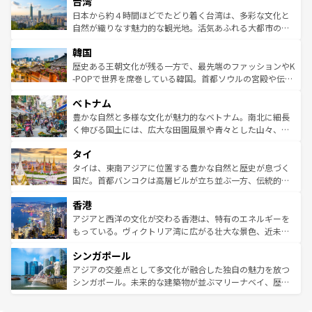
ならではの贅沢な旅のスタイルだ。 なお、新着のアメリカ
台湾
れるおもてなしの心で訪れる人々を迎えてくれるハワイの
リアリーフや大陸中央部にそびえるウルル（エアーズロッ
情報は
コンテンツ一覧
を参照してほしい。
人々、おいしいローカルフードやハワイアンミュージッ
ク）、タスマニアの美しい原生林やケアンズの熱帯雨林な
日本から約４時間ほどでたどり着く台湾は、多彩な文化と
ク、伝統的なフラダンスなど、すべてがハワイの魅力を彩
ど、見どころがたくさん。また、カフェやワイン、オージ
自然が織りなす魅力的な観光地。活気あふれる大都市の台
っている。訪れるたびに新しい発見と感動が待っているハ
ービーフなどの食文化も豊かで、美味しいものであふれて
北やノスタルジックな町並みが人気な九份（ジォウフェ
ワイを、存分に味わってほしい。 なお、新着のハワイ情報
韓国
いる。アクティビティも充実しており、サーフィンやダイ
ン）、静ひつな山岳地帯である台湾東部など、都市の喧騒
は
コンテンツ一覧
を参照してほしい。
ビング、ハイキングなど、アウトドア好きにはたまらな
と山間の静けさが共存しており、訪れる人に新しい発見と
歴史ある王朝文化が残る一方で、最先端のファッションやK
い。オーストラリアの多彩な魅力を存分に味わいつくそ
驚きをもたらしてくれる。また、奥深い台湾の食文化も魅
-POPで世界を席巻している韓国。首都ソウルの宮殿や伝統
う。 なお、新着のオーストラリア情報は
コンテンツ一覧
を
力で、夜市などの屋台グルメから高級料理、ヘルシーで美
家屋が並ぶエリアでは韓国の歴史と文化に浸ることがで
参照してほしい。
ベトナム
容にもいいと評判のスイーツなど、バラエティ豊かな料理
き、地方に足を延ばせば四季折々の自然美を楽しむことが
が味わえる。 なお、新着の台湾情報は
コンテンツ一覧
を参
できる。そして、キムチや焼肉、絶品のストリートフード
豊かな自然と多様な文化が魅力的なベトナム。南北に細長
照してほしい。
まで、さまざまな韓国料理が待っている。夜には、韓国な
く伸びる国土には、広大な田園風景や青々とした山々、世
らではのナイトライフも堪能できる。あたたかいホスピタ
界遺産に登録された壮大な自然景観が点在し、都市部では
タイ
リティに包まれながら、韓国の多彩な魅力を心ゆくまで味
急速な発展と共に伝統が息づく。ハノイの古い町並みやホ
わってみてほしい。 なお、新着の韓国情報は
コンテンツ一
ーチミン市のフランス統治時代の建物も、独特の雰囲気を
タイは、東南アジアに位置する豊かな自然と歴史が息づく
覧
を参照してほしい。
醸し出している。また、バラエティの豊かさとおいしさで
国だ。首都バンコクは高層ビルが立ち並ぶ一方、伝統的な
世界中の食通を魅了してやまないベトナム料理も魅力のひ
寺院や市場がいたるところに点在し、古きよき文化と現代
香港
とつ。フォーやバインミー、ベトナムコーヒーなどは、ぜ
の活気が交差している。北部ではチェンマイなどの山岳地
ひ現地で味わいたい。どの地域を訪れてもあたたかい人々
帯で自然と触れ合い、南部ではプーケットやクラビの美し
アジアと西洋の文化が交わる香港は、特有のエネルギーを
が旅行者を迎えてくれるので、きっと忘れられない旅にな
いビーチでリゾート気分を楽しむことができる。タイ料理
もっている。ヴィクトリア湾に広がる壮大な景色、近未来
るはずだ。 なお、新着のベトナム情報は
コンテンツ一覧
を
は世界的に有名で、屋台から高級レストランまで味覚を刺
的なアートスポット、そして歴史と現代が融合した町並
参照してほしい。
シンガポール
激する。気候は一年中温暖で、どの季節にも異なる楽しみ
み、どこを訪れても感動するはず。観光スポットが密集し
が待っている。親しみやすいタイの人々、仏教を中心とし
ており、効率よく見どころを回れるのも魅力。息をのむよ
アジアの交差点として多文化が融合した独自の魅力を放つ
た文化、そして多様な観光資源が、訪れる旅人を魅了し続
うな絶景から文化的な体験まで、香港を存分に楽しみ尽く
シンガポール。未来的な建築物が並ぶマリーナベイ、歴史
ける。 なお、新着のタイ情報は
コンテンツ一覧
を参照して
そう。 なお、新着の香港情報は
コンテンツ一覧
を参照して
と伝統を感じられるエスニックタウン、多数の緑豊かな公
ほしい。
ほしい。
園や自然保護区など、自然が調和した近代的な景観と文化