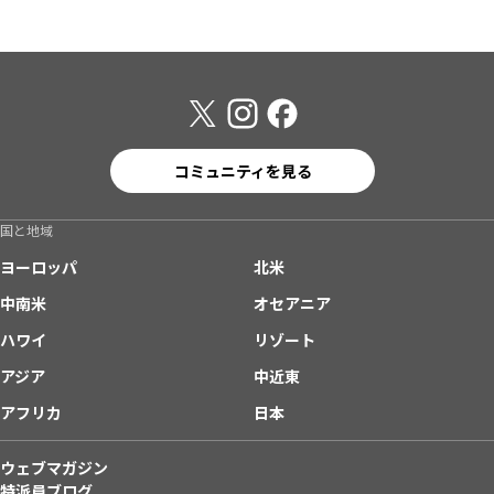
コミュニティを見る
国と地域
ヨーロッパ
北米
中南米
オセアニア
ハワイ
リゾート
アジア
中近東
アフリカ
日本
ウェブマガジン
特派員ブログ