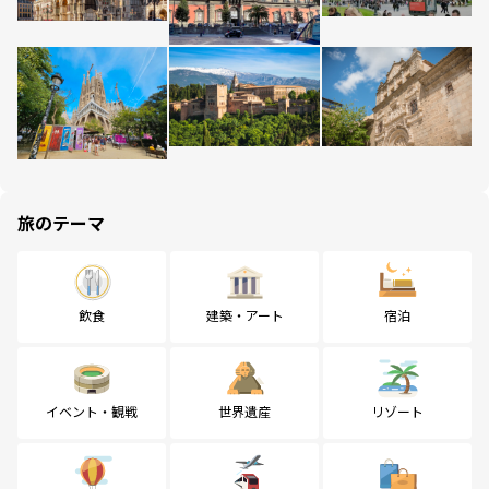
旅のテーマ
飲食
建築・アート
宿泊
イベント・観戦
世界遺産
リゾート