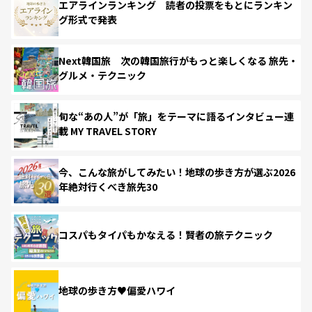
エアラインランキング 読者の投票をもとにランキン
グ形式で発表
Next韓国旅 次の韓国旅行がもっと楽しくなる 旅先・
グルメ・テクニック
旬な“あの人”が「旅」をテーマに語るインタビュー連
載 MY TRAVEL STORY
今、こんな旅がしてみたい！地球の歩き方が選ぶ2026
年絶対行くべき旅先30
コスパもタイパもかなえる！賢者の旅テクニック
地球の歩き方♥偏愛ハワイ