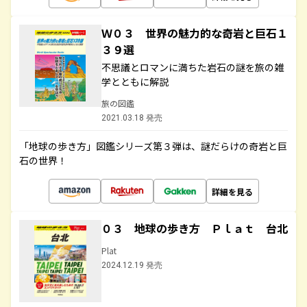
Ｗ０３ 世界の魅力的な奇岩と巨石１
３９選
不思議とロマンに満ちた岩石の謎を旅の雑
学とともに解説
旅の図鑑
2021.03.18 発売
「地球の歩き方」図鑑シリーズ第３弾は、謎だらけの奇岩と巨
石の世界！
詳細を見る
０３ 地球の歩き方 Ｐｌａｔ 台北
Plat
2024.12.19 発売