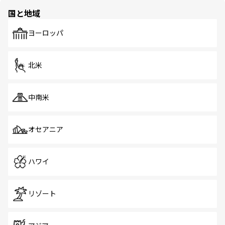
の多様性あふれるカラフルな町は、どこを歩いても新しい
国と地域
発見がある。さらに、治安のよさや充実した公共交通機関
も、旅行者にとっては魅力的なポイント。グルメも豊富
で、ホーカーズは地元の風情を楽しめる外せないスポット
ヨーロッパ
だ。訪れる人を飽きさせないシンガポールで、多様な魅力
を体感しよう。 なお、新着のシンガポール情報は
コンテン
ツ一覧
を参照してほしい。
北米
中南米
オセアニア
ハワイ
リゾート