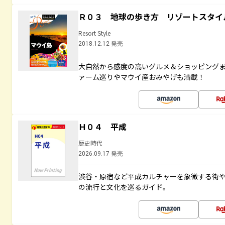
Ｒ０３ 地球の歩き方 リゾートスタイ
Resort Style
2018.12.12 発売
大自然から感度の高いグルメ＆ショッピング
ァーム巡りやマウイ産おみやげも満載！
Ｈ０４ 平成
歴史時代
2026.09.17 発売
渋谷・原宿など平成カルチャーを象徴する街
の流行と文化を巡るガイド。