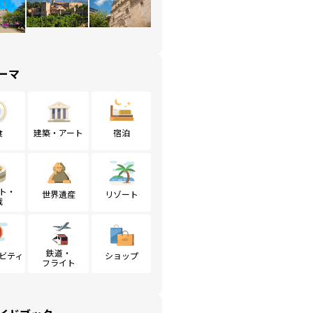
ーマ
食
建築・アート
宿泊
ト・
世界遺産
リゾート
戦
鉄道・
ビティ
ショップ
フライト