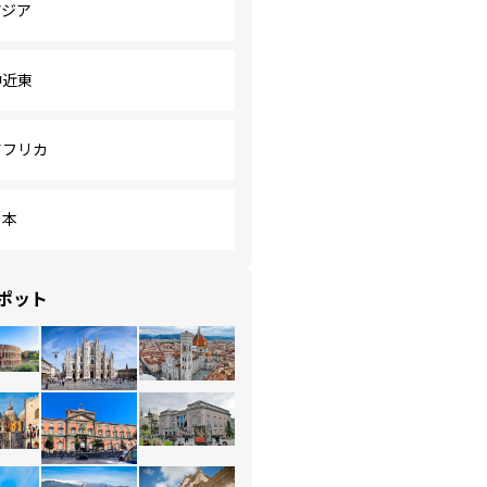
アジア
中近東
アフリカ
日本
ポット