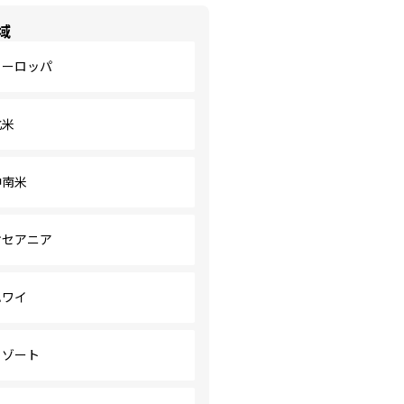
域
ヨーロッパ
北米
中南米
オセアニア
ハワイ
リゾート