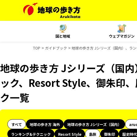
国と地域
ウェブマガジン
TOP
ガイドブック
地球の歩き方 Jシリーズ（国内）、ランキ
地球の歩き方 Jシリーズ（国
ック、Resort Style、御
ク一覧
すべて
地球の歩き方 海外
地球の歩き方 Jシリーズ（国内）
aru
ランキング&テクニック
Resort Style
島旅
御朱印
歴史時代