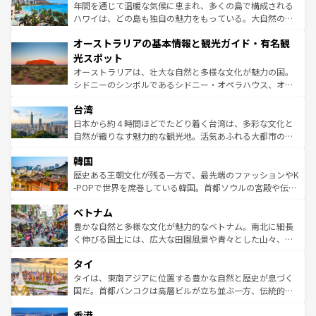
ンメントが詰まった刺激的なスポットだ。一方、アメリカ
年間を通じて温暖な気候に恵まれ、多くの島で構成される
西部には大自然が広がり、グランドキャニオンやイエロー
ハワイは、どの島も独自の魅力をもっている。大自然の神
ストーン国立公園といった絶景が堪能できる。さらに、南
秘を感じたいなら、火山が生み出した壮大な景観を誇るハ
オーストラリアの基本情報と観光ガイド・有名観
部のニューオーリンズでは、音楽と美食が融合した独特の
ワイ島は見逃せない。また、定番の観光地といえばオアフ
文化が魅力。旅行者はアメリカの各地域で異なる魅力を楽
島だが、静かな自然を求めるならマウイ島やカウアイ島が
光スポット
しみながら、その多様性と豊かな歴史を感じることができ
おすすめ。エメラルドグリーンに輝く海をはじめ、豊かな
オーストラリアは、壮大な自然と多様な文化が魅力の国。
るだろう。車でのロードトリップや列車の旅も、アメリカ
文化や歴史が息づいている。「アロハスピリット」と呼ば
シドニーのシンボルであるシドニー・オペラハウス、オー
ならではの贅沢な旅のスタイルだ。 なお、新着のアメリカ
れるおもてなしの心で訪れる人々を迎えてくれるハワイの
ストラリア東海岸北部に広がる大サンゴ礁地帯グレートバ
情報は
コンテンツ一覧
を参照してほしい。
人々、おいしいローカルフードやハワイアンミュージッ
台湾
リアリーフや大陸中央部にそびえるウルル（エアーズロッ
ク、伝統的なフラダンスなど、すべてがハワイの魅力を彩
ク）、タスマニアの美しい原生林やケアンズの熱帯雨林な
日本から約４時間ほどでたどり着く台湾は、多彩な文化と
っている。訪れるたびに新しい発見と感動が待っているハ
ど、見どころがたくさん。また、カフェやワイン、オージ
自然が織りなす魅力的な観光地。活気あふれる大都市の台
ワイを、存分に味わってほしい。 なお、新着のハワイ情報
ービーフなどの食文化も豊かで、美味しいものであふれて
北やノスタルジックな町並みが人気な九份（ジォウフェ
は
コンテンツ一覧
を参照してほしい。
韓国
いる。アクティビティも充実しており、サーフィンやダイ
ン）、静ひつな山岳地帯である台湾東部など、都市の喧騒
ビング、ハイキングなど、アウトドア好きにはたまらな
と山間の静けさが共存しており、訪れる人に新しい発見と
歴史ある王朝文化が残る一方で、最先端のファッションやK
い。オーストラリアの多彩な魅力を存分に味わいつくそ
驚きをもたらしてくれる。また、奥深い台湾の食文化も魅
-POPで世界を席巻している韓国。首都ソウルの宮殿や伝統
う。 なお、新着のオーストラリア情報は
コンテンツ一覧
を
力で、夜市などの屋台グルメから高級料理、ヘルシーで美
家屋が並ぶエリアでは韓国の歴史と文化に浸ることがで
参照してほしい。
ベトナム
容にもいいと評判のスイーツなど、バラエティ豊かな料理
き、地方に足を延ばせば四季折々の自然美を楽しむことが
が味わえる。 なお、新着の台湾情報は
コンテンツ一覧
を参
できる。そして、キムチや焼肉、絶品のストリートフード
豊かな自然と多様な文化が魅力的なベトナム。南北に細長
照してほしい。
まで、さまざまな韓国料理が待っている。夜には、韓国な
く伸びる国土には、広大な田園風景や青々とした山々、世
らではのナイトライフも堪能できる。あたたかいホスピタ
界遺産に登録された壮大な自然景観が点在し、都市部では
タイ
リティに包まれながら、韓国の多彩な魅力を心ゆくまで味
急速な発展と共に伝統が息づく。ハノイの古い町並みやホ
わってみてほしい。 なお、新着の韓国情報は
コンテンツ一
ーチミン市のフランス統治時代の建物も、独特の雰囲気を
タイは、東南アジアに位置する豊かな自然と歴史が息づく
覧
を参照してほしい。
醸し出している。また、バラエティの豊かさとおいしさで
国だ。首都バンコクは高層ビルが立ち並ぶ一方、伝統的な
世界中の食通を魅了してやまないベトナム料理も魅力のひ
寺院や市場がいたるところに点在し、古きよき文化と現代
香港
とつ。フォーやバインミー、ベトナムコーヒーなどは、ぜ
の活気が交差している。北部ではチェンマイなどの山岳地