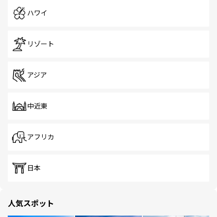
ハワイ
リゾート
アジア
中近東
アフリカ
日本
人気スポット