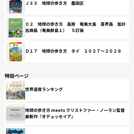
Ｊ３３ 地球の歩き方 墨田区
０２ 地球の歩き方 島旅 奄美大島 喜界島 加計
呂麻島（奄美群島１） ５訂版
Ｄ１７ 地球の歩き方 タイ ２０２７～２０２８
特設ページ
世界遺産ランキング
地球の歩き方 meets クリストファー・ノーラン監督
最新作『オデュッセイア』