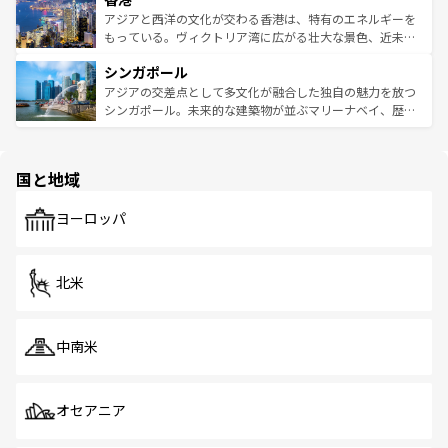
ひ現地で味わいたい。どの地域を訪れてもあたたかい人々
帯で自然と触れ合い、南部ではプーケットやクラビの美し
アジアと西洋の文化が交わる香港は、特有のエネルギーを
が旅行者を迎えてくれるので、きっと忘れられない旅にな
いビーチでリゾート気分を楽しむことができる。タイ料理
もっている。ヴィクトリア湾に広がる壮大な景色、近未来
るはずだ。 なお、新着のベトナム情報は
コンテンツ一覧
を
は世界的に有名で、屋台から高級レストランまで味覚を刺
的なアートスポット、そして歴史と現代が融合した町並
参照してほしい。
シンガポール
激する。気候は一年中温暖で、どの季節にも異なる楽しみ
み、どこを訪れても感動するはず。観光スポットが密集し
が待っている。親しみやすいタイの人々、仏教を中心とし
ており、効率よく見どころを回れるのも魅力。息をのむよ
アジアの交差点として多文化が融合した独自の魅力を放つ
た文化、そして多様な観光資源が、訪れる旅人を魅了し続
うな絶景から文化的な体験まで、香港を存分に楽しみ尽く
シンガポール。未来的な建築物が並ぶマリーナベイ、歴史
ける。 なお、新着のタイ情報は
コンテンツ一覧
を参照して
そう。 なお、新着の香港情報は
コンテンツ一覧
を参照して
と伝統を感じられるエスニックタウン、多数の緑豊かな公
ほしい。
ほしい。
園や自然保護区など、自然が調和した近代的な景観と文化
の多様性あふれるカラフルな町は、どこを歩いても新しい
国と地域
発見がある。さらに、治安のよさや充実した公共交通機関
も、旅行者にとっては魅力的なポイント。グルメも豊富
で、ホーカーズは地元の風情を楽しめる外せないスポット
ヨーロッパ
だ。訪れる人を飽きさせないシンガポールで、多様な魅力
を体感しよう。 なお、新着のシンガポール情報は
コンテン
ツ一覧
を参照してほしい。
北米
中南米
オセアニア