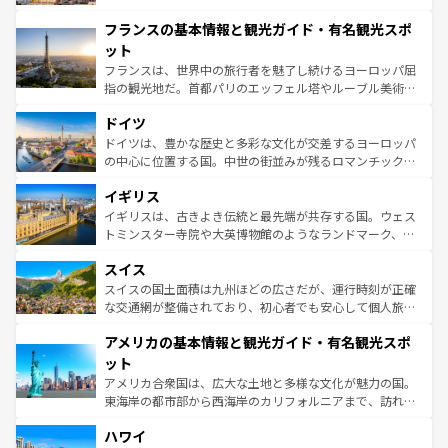
できる。朝目覚めてから夜眠るまで、すべての瞬間を楽し
と文化が詰まったヨーロッパ屈指の旅行先だ。多様な地域
フランスの基本情報と観光ガイド・有名観光スポ
ませてくれるイタリアで、忘れられない旅をしてみよう！
文化が根付くこの国では、情熱的なフラメンコ、熱気あふ
なお、新着のイタリア情報は
コンテンツ一覧
を参照してほ
れる闘牛、そして美味しいタパスが生活の一部となってい
ット
しい。
る。首都マドリードの洗練された雰囲気や、バルセロナの
フランスは、世界中の旅行者を魅了し続けるヨーロッパ屈
アートに溢れた街角から、地方では古代ローマ遺跡や中世
指の観光地だ。首都パリのエッフェル塔やルーブル美術館
の城塞都市、穏やかなビーチリゾートまで多彩な表情を見
といった象徴的なスポットから、田舎町の古風な美しさま
せる。地方によって風土や気候が異なるスペインはその個
ドイツ
で、幅広い魅力が詰まっている。華麗な宮殿、歴史的な大
性で訪れる人を魅了する。 なお、新着のスペイン情報は
コ
聖堂、美しいビーチ、そして豊かな自然が、訪れる者を心
ドイツは、豊かな歴史と多彩な文化が交差するヨーロッパ
ンテンツ一覧
を参照してほしい。
から魅了する。また、フランスは美食の国としても知ら
の中心に位置する国。中世の街並みが残るロマンチック街
れ、フランス料理はユネスコ無形文化遺産にも登録されて
道から、未来を先取りするようなモダンな都市まで多様な
イギリス
いる。シャンパンの発祥地であるランス、プロヴァンスの
顔を持つこの国は、どこを歩いても飽きることがない。ベ
香り高いラベンダー畑など、多彩な楽しみ方が可能だ。さ
ルリンの文化的活気、バイエルン州のアルプスの絶景、そ
イギリスは、古きよき伝統と最先端が共存する国。ウェス
らに、パリ以外の地域にも魅力が溢れており、どの街角に
してライン川沿いのワイン畑といった風景は必見。ビール
トミンスター寺院や大英博物館のようなランドマーク、歴
も豊かな歴史と文化が息づいている。パリ以外の個性あふ
とソーセージを味わいながら地元の人と過ごす楽しい時間
史ある大学都市、美しい丘陵地帯や牧歌的な風景など、エ
れる地方に足を運ぶとそれぞれで全く異なる文化を体験で
スイス
は、お酒好きな人にはぜひ体験してほしい。 なお、新着の
リアごとに異なる魅力がある。また、優雅なアフタヌーン
きるだろう。 なお、新着のフランス情報は
コンテンツ一覧
ドイツ情報は
コンテンツ一覧
を参照してほしい。
ティー、ビール好きにはたまらない英国パブ、サッカー観
スイスの国土面積は九州ほどの広さだが、運行時刻が正確
を参照してほしい。
戦など、本場だからこそできる体験も豊富。イギリスを旅
な交通網が整備されており、初心者でも安心して個人旅行
して楽しみつくそう。 なお、新着のイギリス情報は
コンテ
を楽しめる。日本同様に時刻表どおりの旅が可能だ。中世
アメリカの基本情報と観光ガイド・有名観光スポ
ンツ一覧
を参照してほしい。
の建物がそのまま残る町や、スイスならではのユニークな
博物館もあり、アルプス観光だけでなく町歩きも満喫する
ット
ことができる。国民の所得が高いため物価も高いが、旅行
アメリカ合衆国は、広大な土地と多様な文化が魅力の国。
者向けの交通パス提供のサービスもあり、うまく活用すれ
東海岸の都市部から西海岸のカリフォルニアまで、訪れる
ば市内交通費無料で観光を楽しむこともできる。 なお、新
場所ごとに異なる風景と体験が待っている。ニューヨーク
着のスイス情報は
コンテンツ一覧
を参照してほしい。
ハワイ
のような巨大都市は、観光、ショッピング、エンターテイ