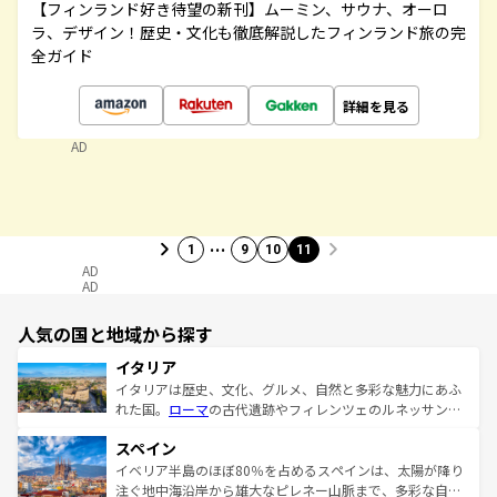
【フィンランド好き待望の新刊】ムーミン、サウナ、オーロ
ラ、デザイン！歴史・文化も徹底解説したフィンランド旅の完
全ガイド
詳細を見る
AD
…
1
9
10
11
AD
AD
人気の国と地域から探す
イタリア
イタリアは歴史、文化、グルメ、自然と多彩な魅力にあふ
れた国。
ローマ
の古代遺跡やフィレンツェのルネッサンス
美術、ヴェネツィアの運河など、歴史あるスポットはもち
スペイン
ろん、トスカーナの美しい田園風景やアマルフィ海岸の絶
景など、自然景観も見逃せない。観光の合間には、本場の
イベリア半島のほぼ80％を占めるスペインは、太陽が降り
ピザやパスタなど、絶品のイタリア料理を堪能することも
注ぐ地中海沿岸から雄大なピレネー山脈まで、多彩な自然