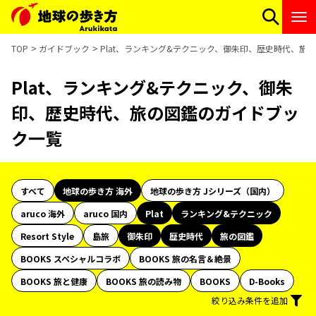
TOP
ガイドブック
Plat、ランキング&テクニック、御朱印、歴史時代、旅
Plat、ランキング&テクニック、御朱
印、歴史時代、旅の図鑑のガイドブッ
ク一覧
すべて
地球の歩き方 海外
地球の歩き方 Jシリーズ（国内）
aruco 海外
aruco 国内
Plat
ランキング&テクニック
Resort Style
島旅
御朱印
歴史時代
旅の図鑑
BOOKS スペシャルコラボ
BOOKS 旅の名言＆絶景
BOOKS 旅と健康
BOOKS 旅の読み物
BOOKS
D-Books
絞り込み条件を追加