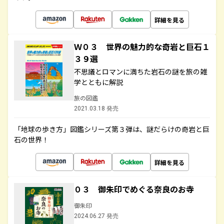
詳細を見る
Ｗ０３ 世界の魅力的な奇岩と巨石１
３９選
不思議とロマンに満ちた岩石の謎を旅の雑
学とともに解説
旅の図鑑
2021.03.18 発売
「地球の歩き方」図鑑シリーズ第３弾は、謎だらけの奇岩と巨
石の世界！
詳細を見る
０３ 御朱印でめぐる奈良のお寺
御朱印
2024.06.27 発売