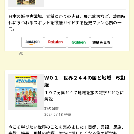
日本の城や古戦場、武将ゆかりの史跡、展示施設など、戦国時
代にまつわるスポットを徹底ガイドする歴史ファン必携の一
冊。
詳細を見る
AD
Ｗ０１ 世界２４４の国と地域 改訂
版
１９７ヵ国と４７地域を旅の雑学とともに
解説
旅の図鑑
2024.07.18 発売
今こそ学びたい世界のことを集めました！首都、言語、民族、
宗教、特長、現地の挨拶、誰かに話したくなる旅の雑学も。