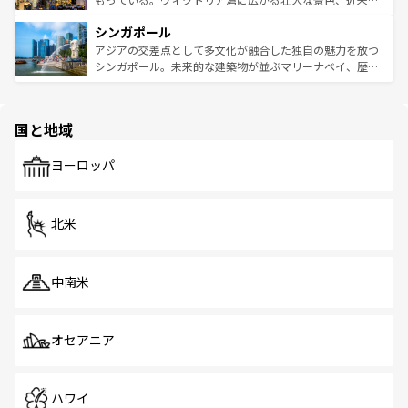
るはずだ。 なお、新着のベトナム情報は
コンテンツ一覧
を
は世界的に有名で、屋台から高級レストランまで味覚を刺
的なアートスポット、そして歴史と現代が融合した町並
参照してほしい。
シンガポール
激する。気候は一年中温暖で、どの季節にも異なる楽しみ
み、どこを訪れても感動するはず。観光スポットが密集し
が待っている。親しみやすいタイの人々、仏教を中心とし
ており、効率よく見どころを回れるのも魅力。息をのむよ
アジアの交差点として多文化が融合した独自の魅力を放つ
た文化、そして多様な観光資源が、訪れる旅人を魅了し続
うな絶景から文化的な体験まで、香港を存分に楽しみ尽く
シンガポール。未来的な建築物が並ぶマリーナベイ、歴史
ける。 なお、新着のタイ情報は
コンテンツ一覧
を参照して
そう。 なお、新着の香港情報は
コンテンツ一覧
を参照して
と伝統を感じられるエスニックタウン、多数の緑豊かな公
ほしい。
ほしい。
園や自然保護区など、自然が調和した近代的な景観と文化
の多様性あふれるカラフルな町は、どこを歩いても新しい
国と地域
発見がある。さらに、治安のよさや充実した公共交通機関
も、旅行者にとっては魅力的なポイント。グルメも豊富
で、ホーカーズは地元の風情を楽しめる外せないスポット
ヨーロッパ
だ。訪れる人を飽きさせないシンガポールで、多様な魅力
を体感しよう。 なお、新着のシンガポール情報は
コンテン
ツ一覧
を参照してほしい。
北米
中南米
オセアニア
ハワイ