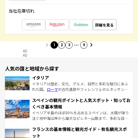
当社在庫切れ
詳細を見る
…
1
2
3
9
AD
AD
人気の国と地域から探す
イタリア
イタリアは歴史、文化、グルメ、自然と多彩な魅力にあふ
れた国。
ローマ
の古代遺跡やフィレンツェのルネッサンス
美術、ヴェネツィアの運河など、歴史あるスポットはもち
スペインの観光ポイントと人気スポット・知ってお
ろん、トスカーナの美しい田園風景やアマルフィ海岸の絶
景など、自然景観も見逃せない。観光の合間には、本場の
くべき基本情報
ピザやパスタなど、絶品のイタリア料理を堪能することも
イベリア半島のほぼ80％を占めるスペインは、太陽が降り
できる。朝目覚めてから夜眠るまで、すべての瞬間を楽し
注ぐ地中海沿岸から雄大なピレネー山脈まで、多彩な自然
ませてくれるイタリアで、忘れられない旅をしてみよう！
と文化が詰まったヨーロッパ屈指の旅行先だ。多様な地域
なお、新着のイタリア情報は
コンテンツ一覧
を参照してほ
フランスの基本情報と観光ガイド・有名観光スポ
文化が根付くこの国では、情熱的なフラメンコ、熱気あふ
しい。
れる闘牛、そして美味しいタパスが生活の一部となってい
ット