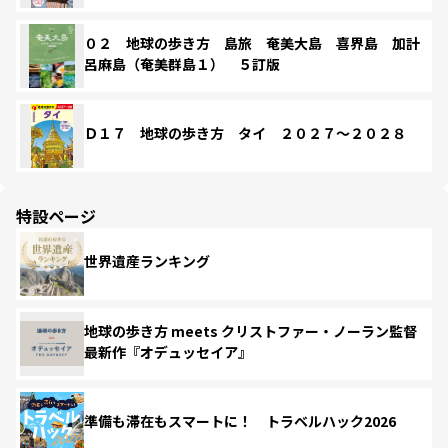
０２ 地球の歩き方 島旅 奄美大島 喜界島 加計
呂麻島（奄美群島１） ５訂版
Ｄ１７ 地球の歩き方 タイ ２０２７～２０２８
特設ページ
世界遺産ランキング
地球の歩き方 meets クリストファー・ノーラン監督
最新作『オデュッセイア』
準備も滞在もスマートに！ トラベルハック2026