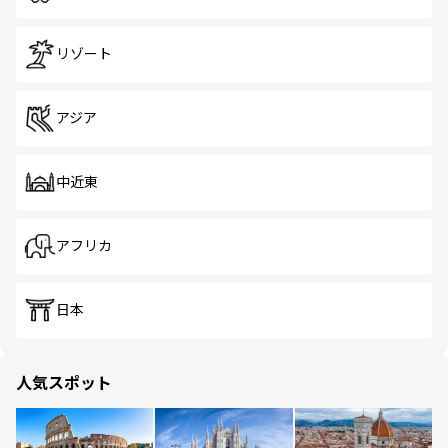
リゾート
アジア
中近東
アフリカ
日本
人気スポット