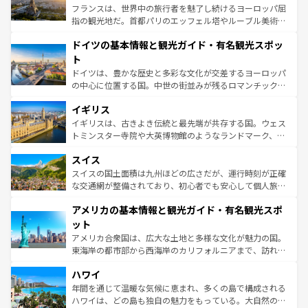
る。首都マドリードの洗練された雰囲気や、バルセロナの
フランスは、世界中の旅行者を魅了し続けるヨーロッパ屈
アートに溢れた街角から、地方では古代ローマ遺跡や中世
指の観光地だ。首都パリのエッフェル塔やルーブル美術館
の城塞都市、穏やかなビーチリゾートまで多彩な表情を見
といった象徴的なスポットから、田舎町の古風な美しさま
せる。地方によって風土や気候が異なるスペインはその個
ドイツの基本情報と観光ガイド・有名観光スポッ
で、幅広い魅力が詰まっている。華麗な宮殿、歴史的な大
性で訪れる人を魅了する。 なお、新着のスペイン情報は
コ
聖堂、美しいビーチ、そして豊かな自然が、訪れる者を心
ト
ンテンツ一覧
を参照してほしい。
から魅了する。また、フランスは美食の国としても知ら
ドイツは、豊かな歴史と多彩な文化が交差するヨーロッパ
れ、フランス料理はユネスコ無形文化遺産にも登録されて
の中心に位置する国。中世の街並みが残るロマンチック街
いる。シャンパンの発祥地であるランス、プロヴァンスの
道から、未来を先取りするようなモダンな都市まで多様な
香り高いラベンダー畑など、多彩な楽しみ方が可能だ。さ
イギリス
顔を持つこの国は、どこを歩いても飽きることがない。ベ
らに、パリ以外の地域にも魅力が溢れており、どの街角に
ルリンの文化的活気、バイエルン州のアルプスの絶景、そ
イギリスは、古きよき伝統と最先端が共存する国。ウェス
も豊かな歴史と文化が息づいている。パリ以外の個性あふ
してライン川沿いのワイン畑といった風景は必見。ビール
トミンスター寺院や大英博物館のようなランドマーク、歴
れる地方に足を運ぶとそれぞれで全く異なる文化を体験で
とソーセージを味わいながら地元の人と過ごす楽しい時間
史ある大学都市、美しい丘陵地帯や牧歌的な風景など、エ
きるだろう。 なお、新着のフランス情報は
コンテンツ一覧
スイス
は、お酒好きな人にはぜひ体験してほしい。 なお、新着の
リアごとに異なる魅力がある。また、優雅なアフタヌーン
を参照してほしい。
ドイツ情報は
コンテンツ一覧
を参照してほしい。
ティー、ビール好きにはたまらない英国パブ、サッカー観
スイスの国土面積は九州ほどの広さだが、運行時刻が正確
戦など、本場だからこそできる体験も豊富。イギリスを旅
な交通網が整備されており、初心者でも安心して個人旅行
して楽しみつくそう。 なお、新着のイギリス情報は
コンテ
を楽しめる。日本同様に時刻表どおりの旅が可能だ。中世
アメリカの基本情報と観光ガイド・有名観光スポ
ンツ一覧
を参照してほしい。
の建物がそのまま残る町や、スイスならではのユニークな
博物館もあり、アルプス観光だけでなく町歩きも満喫する
ット
ことができる。国民の所得が高いため物価も高いが、旅行
アメリカ合衆国は、広大な土地と多様な文化が魅力の国。
者向けの交通パス提供のサービスもあり、うまく活用すれ
東海岸の都市部から西海岸のカリフォルニアまで、訪れる
ば市内交通費無料で観光を楽しむこともできる。 なお、新
場所ごとに異なる風景と体験が待っている。ニューヨーク
着のスイス情報は
コンテンツ一覧
を参照してほしい。
ハワイ
のような巨大都市は、観光、ショッピング、エンターテイ
ンメントが詰まった刺激的なスポットだ。一方、アメリカ
年間を通じて温暖な気候に恵まれ、多くの島で構成される
西部には大自然が広がり、グランドキャニオンやイエロー
ハワイは、どの島も独自の魅力をもっている。大自然の神