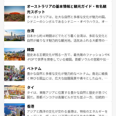
ストーン国立公園といった絶景が堪能できる。さらに、南
秘を感じたいなら、火山が生み出した壮大な景観を誇るハ
オーストラリアの基本情報と観光ガイド・有名観
部のニューオーリンズでは、音楽と美食が融合した独特の
ワイ島は見逃せない。また、定番の観光地といえばオアフ
文化が魅力。旅行者はアメリカの各地域で異なる魅力を楽
島だが、静かな自然を求めるならマウイ島やカウアイ島が
光スポット
しみながら、その多様性と豊かな歴史を感じることができ
おすすめ。エメラルドグリーンに輝く海をはじめ、豊かな
オーストラリアは、壮大な自然と多様な文化が魅力の国。
るだろう。車でのロードトリップや列車の旅も、アメリカ
文化や歴史が息づいている。「アロハスピリット」と呼ば
シドニーのシンボルであるシドニー・オペラハウス、オー
ならではの贅沢な旅のスタイルだ。 なお、新着のアメリカ
れるおもてなしの心で訪れる人々を迎えてくれるハワイの
ストラリア東海岸北部に広がる大サンゴ礁地帯グレートバ
情報は
コンテンツ一覧
を参照してほしい。
人々、おいしいローカルフードやハワイアンミュージッ
台湾
リアリーフや大陸中央部にそびえるウルル（エアーズロッ
ク、伝統的なフラダンスなど、すべてがハワイの魅力を彩
ク）、タスマニアの美しい原生林やケアンズの熱帯雨林な
日本から約４時間ほどでたどり着く台湾は、多彩な文化と
っている。訪れるたびに新しい発見と感動が待っているハ
ど、見どころがたくさん。また、カフェやワイン、オージ
自然が織りなす魅力的な観光地。活気あふれる大都市の台
ワイを、存分に味わってほしい。 なお、新着のハワイ情報
ービーフなどの食文化も豊かで、美味しいものであふれて
北やノスタルジックな町並みが人気な九份（ジォウフェ
は
コンテンツ一覧
を参照してほしい。
韓国
いる。アクティビティも充実しており、サーフィンやダイ
ン）、静ひつな山岳地帯である台湾東部など、都市の喧騒
ビング、ハイキングなど、アウトドア好きにはたまらな
と山間の静けさが共存しており、訪れる人に新しい発見と
歴史ある王朝文化が残る一方で、最先端のファッションやK
い。オーストラリアの多彩な魅力を存分に味わいつくそ
驚きをもたらしてくれる。また、奥深い台湾の食文化も魅
-POPで世界を席巻している韓国。首都ソウルの宮殿や伝統
う。 なお、新着のオーストラリア情報は
コンテンツ一覧
を
力で、夜市などの屋台グルメから高級料理、ヘルシーで美
家屋が並ぶエリアでは韓国の歴史と文化に浸ることがで
参照してほしい。
ベトナム
容にもいいと評判のスイーツなど、バラエティ豊かな料理
き、地方に足を延ばせば四季折々の自然美を楽しむことが
が味わえる。 なお、新着の台湾情報は
コンテンツ一覧
を参
できる。そして、キムチや焼肉、絶品のストリートフード
豊かな自然と多様な文化が魅力的なベトナム。南北に細長
照してほしい。
まで、さまざまな韓国料理が待っている。夜には、韓国な
く伸びる国土には、広大な田園風景や青々とした山々、世
らではのナイトライフも堪能できる。あたたかいホスピタ
界遺産に登録された壮大な自然景観が点在し、都市部では
タイ
リティに包まれながら、韓国の多彩な魅力を心ゆくまで味
急速な発展と共に伝統が息づく。ハノイの古い町並みやホ
わってみてほしい。 なお、新着の韓国情報は
コンテンツ一
ーチミン市のフランス統治時代の建物も、独特の雰囲気を
タイは、東南アジアに位置する豊かな自然と歴史が息づく
覧
を参照してほしい。
醸し出している。また、バラエティの豊かさとおいしさで
国だ。首都バンコクは高層ビルが立ち並ぶ一方、伝統的な
世界中の食通を魅了してやまないベトナム料理も魅力のひ
寺院や市場がいたるところに点在し、古きよき文化と現代
香港
とつ。フォーやバインミー、ベトナムコーヒーなどは、ぜ
の活気が交差している。北部ではチェンマイなどの山岳地
ひ現地で味わいたい。どの地域を訪れてもあたたかい人々
帯で自然と触れ合い、南部ではプーケットやクラビの美し
アジアと西洋の文化が交わる香港は、特有のエネルギーを
が旅行者を迎えてくれるので、きっと忘れられない旅にな
いビーチでリゾート気分を楽しむことができる。タイ料理
もっている。ヴィクトリア湾に広がる壮大な景色、近未来