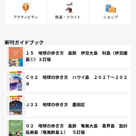
アクティビティ
鉄道・フライト
ショップ
新刊ガイドブック
１５ 地球の歩き方 島旅 伊豆大島 利島（伊豆諸
島①）３訂版
Ｃ０２ 地球の歩き方 ハワイ島 ２０２７～２０２
８
Ｊ３３ 地球の歩き方 墨田区
０２ 地球の歩き方 島旅 奄美大島 喜界島 加計
呂麻島（奄美群島１） ５訂版