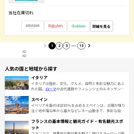
当社在庫切れ
詳細を見る
…
1
2
3
13
AD
AD
人気の国と地域から探す
イタリア
イタリアは歴史、文化、グルメ、自然と多彩な魅力にあふ
れた国。
ローマ
の古代遺跡やフィレンツェのルネッサンス
美術、ヴェネツィアの運河など、歴史あるスポットはもち
スペイン
ろん、トスカーナの美しい田園風景やアマルフィ海岸の絶
景など、自然景観も見逃せない。観光の合間には、本場の
イベリア半島のほぼ80％を占めるスペインは、太陽が降り
ピザやパスタなど、絶品のイタリア料理を堪能することも
注ぐ地中海沿岸から雄大なピレネー山脈まで、多彩な自然
できる。朝目覚めてから夜眠るまで、すべての瞬間を楽し
と文化が詰まったヨーロッパ屈指の旅行先だ。多様な地域
フランスの基本情報と観光ガイド・有名観光スポ
ませてくれるイタリアで、忘れられない旅をしてみよう！
文化が根付くこの国では、情熱的なフラメンコ、熱気あふ
なお、新着のイタリア情報は
コンテンツ一覧
を参照してほ
れる闘牛、そして美味しいタパスが生活の一部となってい
ット
しい。
る。首都マドリードの洗練された雰囲気や、バルセロナの
フランスは、世界中の旅行者を魅了し続けるヨーロッパ屈