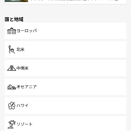
ける。 なお、新着のタイ情報は
コンテンツ一覧
を参照して
そう。 なお、新着の香港情報は
コンテンツ一覧
を参照して
と伝統を感じられるエスニックタウン、多数の緑豊かな公
ほしい。
ほしい。
園や自然保護区など、自然が調和した近代的な景観と文化
の多様性あふれるカラフルな町は、どこを歩いても新しい
国と地域
発見がある。さらに、治安のよさや充実した公共交通機関
も、旅行者にとっては魅力的なポイント。グルメも豊富
で、ホーカーズは地元の風情を楽しめる外せないスポット
ヨーロッパ
だ。訪れる人を飽きさせないシンガポールで、多様な魅力
を体感しよう。 なお、新着のシンガポール情報は
コンテン
ツ一覧
を参照してほしい。
北米
中南米
オセアニア
ハワイ
リゾート