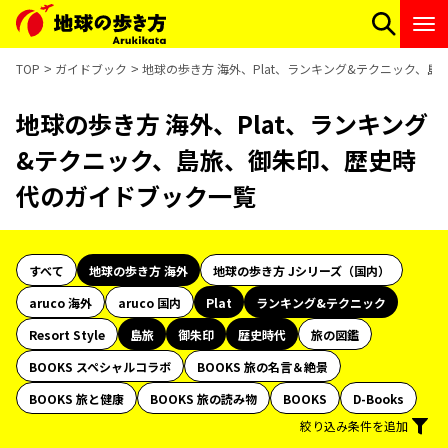
TOP
ガイドブック
地球の歩き方 海外、Plat、ランキング&テクニック、
地球の歩き方 海外、Plat、ランキング
&テクニック、島旅、御朱印、歴史時
代のガイドブック一覧
すべて
地球の歩き方 海外
地球の歩き方 Jシリーズ（国内）
aruco 海外
aruco 国内
Plat
ランキング&テクニック
Resort Style
島旅
御朱印
歴史時代
旅の図鑑
BOOKS スペシャルコラボ
BOOKS 旅の名言＆絶景
BOOKS 旅と健康
BOOKS 旅の読み物
BOOKS
D-Books
絞り込み条件を追加