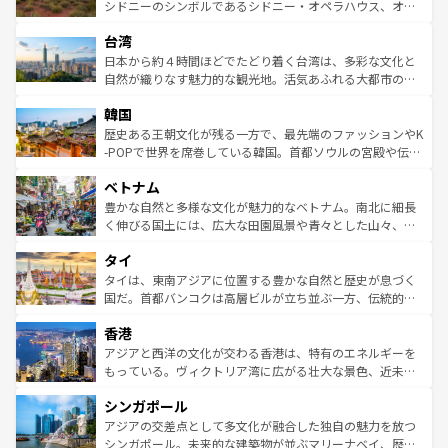
しみながら、その多様性と豊かな歴史を感じることができ
おすすめ。エメラルドグリーンに輝く海をはじめ、豊かな
シドニーのシンボルであるシドニー・オペラハウス、オー
るだろう。車でのロードトリップや列車の旅も、アメリカ
文化や歴史が息づいている。「アロハスピリット」と呼ば
ストラリア東海岸北部に広がる大サンゴ礁地帯グレートバ
ならではの贅沢な旅のスタイルだ。 なお、新着のアメリカ
台湾
れるおもてなしの心で訪れる人々を迎えてくれるハワイの
リアリーフや大陸中央部にそびえるウルル（エアーズロッ
情報は
コンテンツ一覧
を参照してほしい。
人々、おいしいローカルフードやハワイアンミュージッ
ク）、タスマニアの美しい原生林やケアンズの熱帯雨林な
日本から約４時間ほどでたどり着く台湾は、多彩な文化と
ク、伝統的なフラダンスなど、すべてがハワイの魅力を彩
ど、見どころがたくさん。また、カフェやワイン、オージ
自然が織りなす魅力的な観光地。活気あふれる大都市の台
っている。訪れるたびに新しい発見と感動が待っているハ
ービーフなどの食文化も豊かで、美味しいものであふれて
北やノスタルジックな町並みが人気な九份（ジォウフェ
ワイを、存分に味わってほしい。 なお、新着のハワイ情報
韓国
いる。アクティビティも充実しており、サーフィンやダイ
ン）、静ひつな山岳地帯である台湾東部など、都市の喧騒
は
コンテンツ一覧
を参照してほしい。
ビング、ハイキングなど、アウトドア好きにはたまらな
と山間の静けさが共存しており、訪れる人に新しい発見と
歴史ある王朝文化が残る一方で、最先端のファッションやK
い。オーストラリアの多彩な魅力を存分に味わいつくそ
驚きをもたらしてくれる。また、奥深い台湾の食文化も魅
-POPで世界を席巻している韓国。首都ソウルの宮殿や伝統
う。 なお、新着のオーストラリア情報は
コンテンツ一覧
を
力で、夜市などの屋台グルメから高級料理、ヘルシーで美
家屋が並ぶエリアでは韓国の歴史と文化に浸ることがで
参照してほしい。
ベトナム
容にもいいと評判のスイーツなど、バラエティ豊かな料理
き、地方に足を延ばせば四季折々の自然美を楽しむことが
が味わえる。 なお、新着の台湾情報は
コンテンツ一覧
を参
できる。そして、キムチや焼肉、絶品のストリートフード
豊かな自然と多様な文化が魅力的なベトナム。南北に細長
照してほしい。
まで、さまざまな韓国料理が待っている。夜には、韓国な
く伸びる国土には、広大な田園風景や青々とした山々、世
らではのナイトライフも堪能できる。あたたかいホスピタ
界遺産に登録された壮大な自然景観が点在し、都市部では
タイ
リティに包まれながら、韓国の多彩な魅力を心ゆくまで味
急速な発展と共に伝統が息づく。ハノイの古い町並みやホ
わってみてほしい。 なお、新着の韓国情報は
コンテンツ一
ーチミン市のフランス統治時代の建物も、独特の雰囲気を
タイは、東南アジアに位置する豊かな自然と歴史が息づく
覧
を参照してほしい。
醸し出している。また、バラエティの豊かさとおいしさで
国だ。首都バンコクは高層ビルが立ち並ぶ一方、伝統的な
世界中の食通を魅了してやまないベトナム料理も魅力のひ
寺院や市場がいたるところに点在し、古きよき文化と現代
香港
とつ。フォーやバインミー、ベトナムコーヒーなどは、ぜ
の活気が交差している。北部ではチェンマイなどの山岳地
ひ現地で味わいたい。どの地域を訪れてもあたたかい人々
帯で自然と触れ合い、南部ではプーケットやクラビの美し
アジアと西洋の文化が交わる香港は、特有のエネルギーを
が旅行者を迎えてくれるので、きっと忘れられない旅にな
いビーチでリゾート気分を楽しむことができる。タイ料理
もっている。ヴィクトリア湾に広がる壮大な景色、近未来
るはずだ。 なお、新着のベトナム情報は
コンテンツ一覧
を
は世界的に有名で、屋台から高級レストランまで味覚を刺
的なアートスポット、そして歴史と現代が融合した町並
参照してほしい。
シンガポール
激する。気候は一年中温暖で、どの季節にも異なる楽しみ
み、どこを訪れても感動するはず。観光スポットが密集し
が待っている。親しみやすいタイの人々、仏教を中心とし
ており、効率よく見どころを回れるのも魅力。息をのむよ
アジアの交差点として多文化が融合した独自の魅力を放つ
た文化、そして多様な観光資源が、訪れる旅人を魅了し続
うな絶景から文化的な体験まで、香港を存分に楽しみ尽く
シンガポール。未来的な建築物が並ぶマリーナベイ、歴史