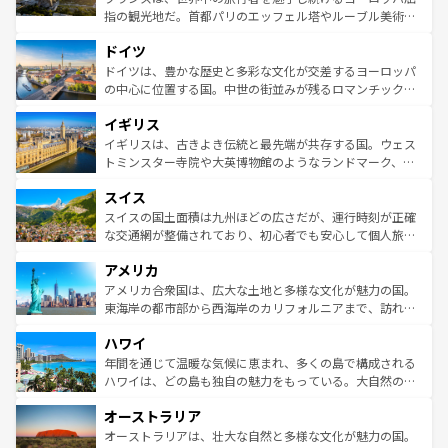
アートに溢れた街角から、地方では古代ローマ遺跡や中世
指の観光地だ。首都パリのエッフェル塔やルーブル美術館
の城塞都市、穏やかなビーチリゾートまで多彩な表情を見
といった象徴的なスポットから、田舎町の古風な美しさま
せる。地方によって風土や気候が異なるスペインはその個
ドイツ
で、幅広い魅力が詰まっている。華麗な宮殿、歴史的な大
性で訪れる人を魅了する。 なお、新着のスペイン情報は
コ
聖堂、美しいビーチ、そして豊かな自然が、訪れる者を心
ドイツは、豊かな歴史と多彩な文化が交差するヨーロッパ
ンテンツ一覧
を参照してほしい。
から魅了する。また、フランスは美食の国としても知ら
の中心に位置する国。中世の街並みが残るロマンチック街
れ、フランス料理はユネスコ無形文化遺産にも登録されて
道から、未来を先取りするようなモダンな都市まで多様な
イギリス
いる。シャンパンの発祥地であるランス、プロヴァンスの
顔を持つこの国は、どこを歩いても飽きることがない。ベ
香り高いラベンダー畑など、多彩な楽しみ方が可能だ。さ
ルリンの文化的活気、バイエルン州のアルプスの絶景、そ
イギリスは、古きよき伝統と最先端が共存する国。ウェス
らに、パリ以外の地域にも魅力が溢れており、どの街角に
してライン川沿いのワイン畑といった風景は必見。ビール
トミンスター寺院や大英博物館のようなランドマーク、歴
も豊かな歴史と文化が息づいている。パリ以外の個性あふ
とソーセージを味わいながら地元の人と過ごす楽しい時間
史ある大学都市、美しい丘陵地帯や牧歌的な風景など、エ
れる地方に足を運ぶとそれぞれで全く異なる文化を体験で
スイス
は、お酒好きな人にはぜひ体験してほしい。 なお、新着の
リアごとに異なる魅力がある。また、優雅なアフタヌーン
きるだろう。 なお、新着のフランス情報は
コンテンツ一覧
ドイツ情報は
コンテンツ一覧
を参照してほしい。
ティー、ビール好きにはたまらない英国パブ、サッカー観
スイスの国土面積は九州ほどの広さだが、運行時刻が正確
を参照してほしい。
戦など、本場だからこそできる体験も豊富。イギリスを旅
な交通網が整備されており、初心者でも安心して個人旅行
して楽しみつくそう。 なお、新着のイギリス情報は
コンテ
を楽しめる。日本同様に時刻表どおりの旅が可能だ。中世
アメリカ
ンツ一覧
を参照してほしい。
の建物がそのまま残る町や、スイスならではのユニークな
博物館もあり、アルプス観光だけでなく町歩きも満喫する
アメリカ合衆国は、広大な土地と多様な文化が魅力の国。
ことができる。国民の所得が高いため物価も高いが、旅行
東海岸の都市部から西海岸のカリフォルニアまで、訪れる
者向けの交通パス提供のサービスもあり、うまく活用すれ
場所ごとに異なる風景と体験が待っている。ニューヨーク
ハワイ
ば市内交通費無料で観光を楽しむこともできる。 なお、新
のような巨大都市は、観光、ショッピング、エンターテイ
着のスイス情報は
コンテンツ一覧
を参照してほしい。
ンメントが詰まった刺激的なスポットだ。一方、アメリカ
年間を通じて温暖な気候に恵まれ、多くの島で構成される
西部には大自然が広がり、グランドキャニオンやイエロー
ハワイは、どの島も独自の魅力をもっている。大自然の神
ストーン国立公園といった絶景が堪能できる。さらに、南
秘を感じたいなら、火山が生み出した壮大な景観を誇るハ
オーストラリア
部のニューオーリンズでは、音楽と美食が融合した独特の
ワイ島は見逃せない。また、定番の観光地といえばオアフ
文化が魅力。旅行者はアメリカの各地域で異なる魅力を楽
島だが、静かな自然を求めるならマウイ島やカウアイ島が
オーストラリアは、壮大な自然と多様な文化が魅力の国。