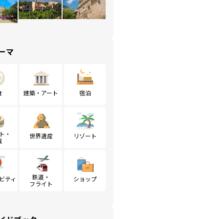
ーマ
食
建築・アート
宿泊
ト・
世界遺産
リゾート
戦
鉄道・
ビティ
ショップ
フライト