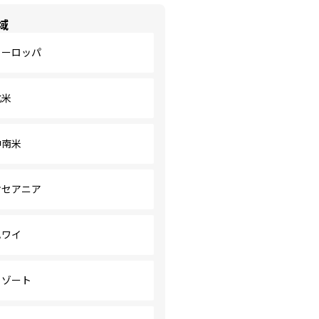
域
ヨーロッパ
北米
中南米
オセアニア
ハワイ
リゾート