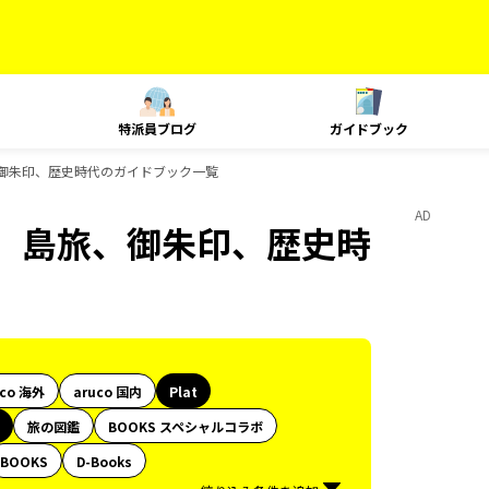
特派員ブログ
ガイドブック
、御朱印、歴史時代のガイドブック一覧
AD
ク、島旅、御朱印、歴史時
uco 海外
aruco 国内
Plat
旅の図鑑
BOOKS スペシャルコラボ
BOOKS
D-Books