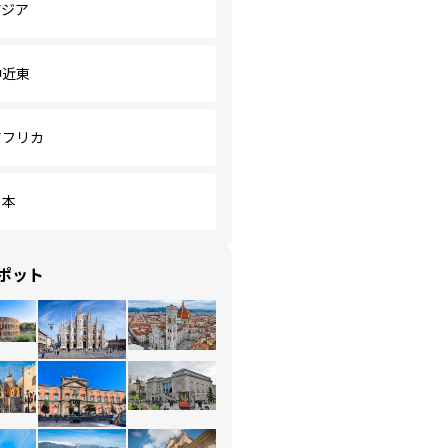
アジア
中近東
アフリカ
日本
ポット