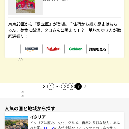
東京23区から『足立区』が登場。千住宿から続く歴史はもち
ろん、美食に銭湯、タコさん公園まで！？ 地球の歩き方が徹
底深掘り！
詳細を見る
AD
…
1
5
6
7
AD
AD
人気の国と地域から探す
イタリア
イタリアは歴史、文化、グルメ、自然と多彩な魅力にあふ
れた国。
ローマ
の古代遺跡やフィレンツェのルネッサンス