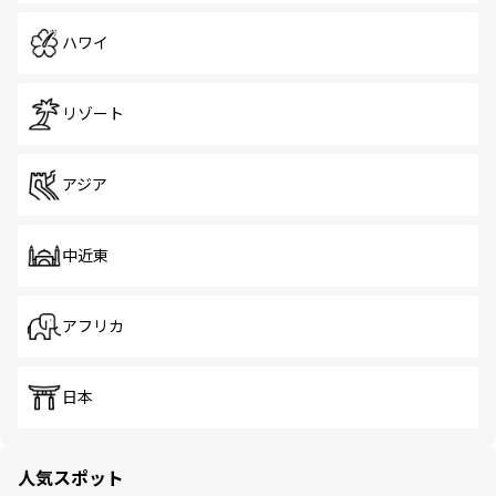
ハワイ
リゾート
アジア
中近東
アフリカ
日本
人気スポット