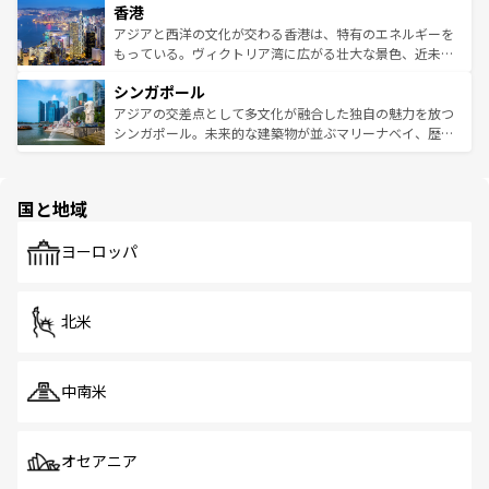
香港
とつ。フォーやバインミー、ベトナムコーヒーなどは、ぜ
の活気が交差している。北部ではチェンマイなどの山岳地
ひ現地で味わいたい。どの地域を訪れてもあたたかい人々
帯で自然と触れ合い、南部ではプーケットやクラビの美し
アジアと西洋の文化が交わる香港は、特有のエネルギーを
が旅行者を迎えてくれるので、きっと忘れられない旅にな
いビーチでリゾート気分を楽しむことができる。タイ料理
もっている。ヴィクトリア湾に広がる壮大な景色、近未来
るはずだ。 なお、新着のベトナム情報は
コンテンツ一覧
を
は世界的に有名で、屋台から高級レストランまで味覚を刺
的なアートスポット、そして歴史と現代が融合した町並
参照してほしい。
シンガポール
激する。気候は一年中温暖で、どの季節にも異なる楽しみ
み、どこを訪れても感動するはず。観光スポットが密集し
が待っている。親しみやすいタイの人々、仏教を中心とし
ており、効率よく見どころを回れるのも魅力。息をのむよ
アジアの交差点として多文化が融合した独自の魅力を放つ
た文化、そして多様な観光資源が、訪れる旅人を魅了し続
うな絶景から文化的な体験まで、香港を存分に楽しみ尽く
シンガポール。未来的な建築物が並ぶマリーナベイ、歴史
ける。 なお、新着のタイ情報は
コンテンツ一覧
を参照して
そう。 なお、新着の香港情報は
コンテンツ一覧
を参照して
と伝統を感じられるエスニックタウン、多数の緑豊かな公
ほしい。
ほしい。
園や自然保護区など、自然が調和した近代的な景観と文化
の多様性あふれるカラフルな町は、どこを歩いても新しい
国と地域
発見がある。さらに、治安のよさや充実した公共交通機関
も、旅行者にとっては魅力的なポイント。グルメも豊富
で、ホーカーズは地元の風情を楽しめる外せないスポット
ヨーロッパ
だ。訪れる人を飽きさせないシンガポールで、多様な魅力
を体感しよう。 なお、新着のシンガポール情報は
コンテン
ツ一覧
を参照してほしい。
北米
中南米
オセアニア