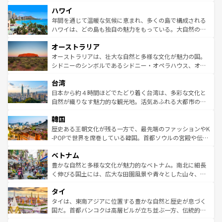
者向けの交通パス提供のサービスもあり、うまく活用すれ
場所ごとに異なる風景と体験が待っている。ニューヨーク
ハワイ
ば市内交通費無料で観光を楽しむこともできる。 なお、新
のような巨大都市は、観光、ショッピング、エンターテイ
着のスイス情報は
コンテンツ一覧
を参照してほしい。
ンメントが詰まった刺激的なスポットだ。一方、アメリカ
年間を通じて温暖な気候に恵まれ、多くの島で構成される
西部には大自然が広がり、グランドキャニオンやイエロー
ハワイは、どの島も独自の魅力をもっている。大自然の神
ストーン国立公園といった絶景が堪能できる。さらに、南
秘を感じたいなら、火山が生み出した壮大な景観を誇るハ
オーストラリア
部のニューオーリンズでは、音楽と美食が融合した独特の
ワイ島は見逃せない。また、定番の観光地といえばオアフ
文化が魅力。旅行者はアメリカの各地域で異なる魅力を楽
島だが、静かな自然を求めるならマウイ島やカウアイ島が
オーストラリアは、壮大な自然と多様な文化が魅力の国。
しみながら、その多様性と豊かな歴史を感じることができ
おすすめ。エメラルドグリーンに輝く海をはじめ、豊かな
シドニーのシンボルであるシドニー・オペラハウス、オー
るだろう。車でのロードトリップや列車の旅も、アメリカ
文化や歴史が息づいている。「アロハスピリット」と呼ば
ストラリア東海岸北部に広がる大サンゴ礁地帯グレートバ
ならではの贅沢な旅のスタイルだ。 なお、新着のアメリカ
台湾
れるおもてなしの心で訪れる人々を迎えてくれるハワイの
リアリーフや大陸中央部にそびえるウルル（エアーズロッ
情報は
コンテンツ一覧
を参照してほしい。
人々、おいしいローカルフードやハワイアンミュージッ
ク）、タスマニアの美しい原生林やケアンズの熱帯雨林な
日本から約４時間ほどでたどり着く台湾は、多彩な文化と
ク、伝統的なフラダンスなど、すべてがハワイの魅力を彩
ど、見どころがたくさん。また、カフェやワイン、オージ
自然が織りなす魅力的な観光地。活気あふれる大都市の台
っている。訪れるたびに新しい発見と感動が待っているハ
ービーフなどの食文化も豊かで、美味しいものであふれて
北やノスタルジックな町並みが人気な九份（ジォウフェ
ワイを、存分に味わってほしい。 なお、新着のハワイ情報
韓国
いる。アクティビティも充実しており、サーフィンやダイ
ン）、静ひつな山岳地帯である台湾東部など、都市の喧騒
は
コンテンツ一覧
を参照してほしい。
ビング、ハイキングなど、アウトドア好きにはたまらな
と山間の静けさが共存しており、訪れる人に新しい発見と
歴史ある王朝文化が残る一方で、最先端のファッションやK
い。オーストラリアの多彩な魅力を存分に味わいつくそ
驚きをもたらしてくれる。また、奥深い台湾の食文化も魅
-POPで世界を席巻している韓国。首都ソウルの宮殿や伝統
う。 なお、新着のオーストラリア情報は
コンテンツ一覧
を
力で、夜市などの屋台グルメから高級料理、ヘルシーで美
家屋が並ぶエリアでは韓国の歴史と文化に浸ることがで
参照してほしい。
ベトナム
容にもいいと評判のスイーツなど、バラエティ豊かな料理
き、地方に足を延ばせば四季折々の自然美を楽しむことが
が味わえる。 なお、新着の台湾情報は
コンテンツ一覧
を参
できる。そして、キムチや焼肉、絶品のストリートフード
豊かな自然と多様な文化が魅力的なベトナム。南北に細長
照してほしい。
まで、さまざまな韓国料理が待っている。夜には、韓国な
く伸びる国土には、広大な田園風景や青々とした山々、世
らではのナイトライフも堪能できる。あたたかいホスピタ
界遺産に登録された壮大な自然景観が点在し、都市部では
タイ
リティに包まれながら、韓国の多彩な魅力を心ゆくまで味
急速な発展と共に伝統が息づく。ハノイの古い町並みやホ
わってみてほしい。 なお、新着の韓国情報は
コンテンツ一
ーチミン市のフランス統治時代の建物も、独特の雰囲気を
タイは、東南アジアに位置する豊かな自然と歴史が息づく
覧
を参照してほしい。
醸し出している。また、バラエティの豊かさとおいしさで
国だ。首都バンコクは高層ビルが立ち並ぶ一方、伝統的な
世界中の食通を魅了してやまないベトナム料理も魅力のひ
寺院や市場がいたるところに点在し、古きよき文化と現代