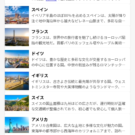
美術、ヴェネツィアの運河など、歴史あるスポットはもち
スペイン
ろん、トスカーナの美しい田園風景やアマルフィ海岸の絶
景など、自然景観も見逃せない。観光の合間には、本場の
イベリア半島のほぼ80％を占めるスペインは、太陽が降り
ピザやパスタなど、絶品のイタリア料理を堪能することも
注ぐ地中海沿岸から雄大なピレネー山脈まで、多彩な自然
できる。朝目覚めてから夜眠るまで、すべての瞬間を楽し
と文化が詰まったヨーロッパ屈指の旅行先だ。多様な地域
フランス
ませてくれるイタリアで、忘れられない旅をしてみよう！
文化が根付くこの国では、情熱的なフラメンコ、熱気あふ
なお、新着のイタリア情報は
コンテンツ一覧
を参照してほ
れる闘牛、そして美味しいタパスが生活の一部となってい
フランスは、世界中の旅行者を魅了し続けるヨーロッパ屈
しい。
る。首都マドリードの洗練された雰囲気や、バルセロナの
指の観光地だ。首都パリのエッフェル塔やルーブル美術館
アートに溢れた街角から、地方では古代ローマ遺跡や中世
といった象徴的なスポットから、田舎町の古風な美しさま
ドイツ
の城塞都市、穏やかなビーチリゾートまで多彩な表情を見
で、幅広い魅力が詰まっている。華麗な宮殿、歴史的な大
せる。地方によって風土や気候が異なるスペインはその個
聖堂、美しいビーチ、そして豊かな自然が、訪れる者を心
ドイツは、豊かな歴史と多彩な文化が交差するヨーロッパ
性で訪れる人を魅了する。 なお、新着のスペイン情報は
コ
から魅了する。また、フランスは美食の国としても知ら
の中心に位置する国。中世の街並みが残るロマンチック街
ンテンツ一覧
を参照してほしい。
れ、フランス料理はユネスコ無形文化遺産にも登録されて
道から、未来を先取りするようなモダンな都市まで多様な
イギリス
いる。シャンパンの発祥地であるランス、プロヴァンスの
顔を持つこの国は、どこを歩いても飽きることがない。ベ
香り高いラベンダー畑など、多彩な楽しみ方が可能だ。さ
ルリンの文化的活気、バイエルン州のアルプスの絶景、そ
イギリスは、古きよき伝統と最先端が共存する国。ウェス
らに、パリ以外の地域にも魅力が溢れており、どの街角に
してライン川沿いのワイン畑といった風景は必見。ビール
トミンスター寺院や大英博物館のようなランドマーク、歴
も豊かな歴史と文化が息づいている。パリ以外の個性あふ
とソーセージを味わいながら地元の人と過ごす楽しい時間
史ある大学都市、美しい丘陵地帯や牧歌的な風景など、エ
れる地方に足を運ぶとそれぞれで全く異なる文化を体験で
スイス
は、お酒好きな人にはぜひ体験してほしい。 なお、新着の
リアごとに異なる魅力がある。また、優雅なアフタヌーン
きるだろう。 なお、新着のフランス情報は
コンテンツ一覧
ドイツ情報は
コンテンツ一覧
を参照してほしい。
ティー、ビール好きにはたまらない英国パブ、サッカー観
スイスの国土面積は九州ほどの広さだが、運行時刻が正確
を参照してほしい。
戦など、本場だからこそできる体験も豊富。イギリスを旅
な交通網が整備されており、初心者でも安心して個人旅行
して楽しみつくそう。 なお、新着のイギリス情報は
コンテ
を楽しめる。日本同様に時刻表どおりの旅が可能だ。中世
アメリカ
ンツ一覧
を参照してほしい。
の建物がそのまま残る町や、スイスならではのユニークな
博物館もあり、アルプス観光だけでなく町歩きも満喫する
アメリカ合衆国は、広大な土地と多様な文化が魅力の国。
ことができる。国民の所得が高いため物価も高いが、旅行
東海岸の都市部から西海岸のカリフォルニアまで、訪れる