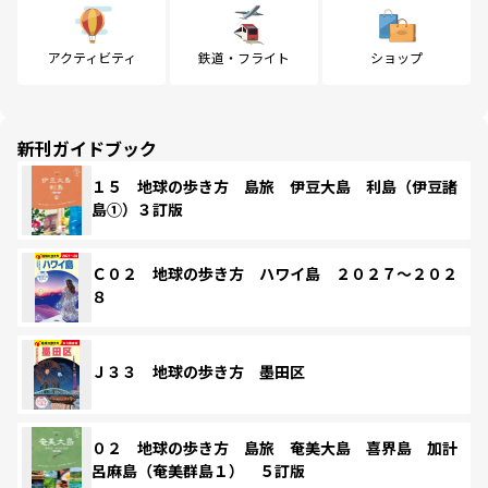
アクティビティ
鉄道・フライト
ショップ
新刊ガイドブック
１５ 地球の歩き方 島旅 伊豆大島 利島（伊豆諸
島①）３訂版
Ｃ０２ 地球の歩き方 ハワイ島 ２０２７～２０２
８
Ｊ３３ 地球の歩き方 墨田区
０２ 地球の歩き方 島旅 奄美大島 喜界島 加計
呂麻島（奄美群島１） ５訂版