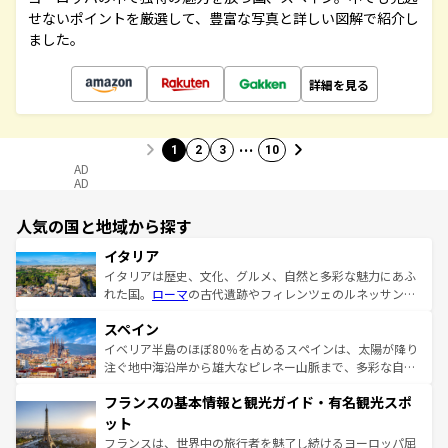
せないポイントを厳選して、豊富な写真と詳しい図解で紹介し
ました。
詳細を見る
…
1
2
3
10
AD
AD
人気の国と地域から探す
イタリア
イタリアは歴史、文化、グルメ、自然と多彩な魅力にあふ
れた国。
ローマ
の古代遺跡やフィレンツェのルネッサンス
美術、ヴェネツィアの運河など、歴史あるスポットはもち
スペイン
ろん、トスカーナの美しい田園風景やアマルフィ海岸の絶
景など、自然景観も見逃せない。観光の合間には、本場の
イベリア半島のほぼ80％を占めるスペインは、太陽が降り
ピザやパスタなど、絶品のイタリア料理を堪能することも
注ぐ地中海沿岸から雄大なピレネー山脈まで、多彩な自然
できる。朝目覚めてから夜眠るまで、すべての瞬間を楽し
と文化が詰まったヨーロッパ屈指の旅行先だ。多様な地域
フランスの基本情報と観光ガイド・有名観光スポ
ませてくれるイタリアで、忘れられない旅をしてみよう！
文化が根付くこの国では、情熱的なフラメンコ、熱気あふ
なお、新着のイタリア情報は
コンテンツ一覧
を参照してほ
れる闘牛、そして美味しいタパスが生活の一部となってい
ット
しい。
る。首都マドリードの洗練された雰囲気や、バルセロナの
フランスは、世界中の旅行者を魅了し続けるヨーロッパ屈