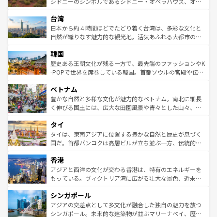
しみながら、その多様性と豊かな歴史を感じることができ
おすすめ。エメラルドグリーンに輝く海をはじめ、豊かな
シドニーのシンボルであるシドニー・オペラハウス、オー
るだろう。車でのロードトリップや列車の旅も、アメリカ
文化や歴史が息づいている。「アロハスピリット」と呼ば
ストラリア東海岸北部に広がる大サンゴ礁地帯グレートバ
ならではの贅沢な旅のスタイルだ。 なお、新着のアメリカ
台湾
れるおもてなしの心で訪れる人々を迎えてくれるハワイの
リアリーフや大陸中央部にそびえるウルル（エアーズロッ
情報は
コンテンツ一覧
を参照してほしい。
人々、おいしいローカルフードやハワイアンミュージッ
ク）、タスマニアの美しい原生林やケアンズの熱帯雨林な
日本から約４時間ほどでたどり着く台湾は、多彩な文化と
ク、伝統的なフラダンスなど、すべてがハワイの魅力を彩
ど、見どころがたくさん。また、カフェやワイン、オージ
自然が織りなす魅力的な観光地。活気あふれる大都市の台
っている。訪れるたびに新しい発見と感動が待っているハ
ービーフなどの食文化も豊かで、美味しいものであふれて
北やノスタルジックな町並みが人気な九份（ジォウフェ
ワイを、存分に味わってほしい。 なお、新着のハワイ情報
韓国
いる。アクティビティも充実しており、サーフィンやダイ
ン）、静ひつな山岳地帯である台湾東部など、都市の喧騒
は
コンテンツ一覧
を参照してほしい。
ビング、ハイキングなど、アウトドア好きにはたまらな
と山間の静けさが共存しており、訪れる人に新しい発見と
歴史ある王朝文化が残る一方で、最先端のファッションやK
い。オーストラリアの多彩な魅力を存分に味わいつくそ
驚きをもたらしてくれる。また、奥深い台湾の食文化も魅
-POPで世界を席巻している韓国。首都ソウルの宮殿や伝統
う。 なお、新着のオーストラリア情報は
コンテンツ一覧
を
力で、夜市などの屋台グルメから高級料理、ヘルシーで美
家屋が並ぶエリアでは韓国の歴史と文化に浸ることがで
参照してほしい。
ベトナム
容にもいいと評判のスイーツなど、バラエティ豊かな料理
き、地方に足を延ばせば四季折々の自然美を楽しむことが
が味わえる。 なお、新着の台湾情報は
コンテンツ一覧
を参
できる。そして、キムチや焼肉、絶品のストリートフード
豊かな自然と多様な文化が魅力的なベトナム。南北に細長
照してほしい。
まで、さまざまな韓国料理が待っている。夜には、韓国な
く伸びる国土には、広大な田園風景や青々とした山々、世
らではのナイトライフも堪能できる。あたたかいホスピタ
界遺産に登録された壮大な自然景観が点在し、都市部では
タイ
リティに包まれながら、韓国の多彩な魅力を心ゆくまで味
急速な発展と共に伝統が息づく。ハノイの古い町並みやホ
わってみてほしい。 なお、新着の韓国情報は
コンテンツ一
ーチミン市のフランス統治時代の建物も、独特の雰囲気を
タイは、東南アジアに位置する豊かな自然と歴史が息づく
覧
を参照してほしい。
醸し出している。また、バラエティの豊かさとおいしさで
国だ。首都バンコクは高層ビルが立ち並ぶ一方、伝統的な
世界中の食通を魅了してやまないベトナム料理も魅力のひ
寺院や市場がいたるところに点在し、古きよき文化と現代
香港
とつ。フォーやバインミー、ベトナムコーヒーなどは、ぜ
の活気が交差している。北部ではチェンマイなどの山岳地
ひ現地で味わいたい。どの地域を訪れてもあたたかい人々
帯で自然と触れ合い、南部ではプーケットやクラビの美し
アジアと西洋の文化が交わる香港は、特有のエネルギーを
が旅行者を迎えてくれるので、きっと忘れられない旅にな
いビーチでリゾート気分を楽しむことができる。タイ料理
もっている。ヴィクトリア湾に広がる壮大な景色、近未来
るはずだ。 なお、新着のベトナム情報は
コンテンツ一覧
を
は世界的に有名で、屋台から高級レストランまで味覚を刺
的なアートスポット、そして歴史と現代が融合した町並
参照してほしい。
シンガポール
激する。気候は一年中温暖で、どの季節にも異なる楽しみ
み、どこを訪れても感動するはず。観光スポットが密集し
が待っている。親しみやすいタイの人々、仏教を中心とし
ており、効率よく見どころを回れるのも魅力。息をのむよ
アジアの交差点として多文化が融合した独自の魅力を放つ
た文化、そして多様な観光資源が、訪れる旅人を魅了し続
うな絶景から文化的な体験まで、香港を存分に楽しみ尽く
シンガポール。未来的な建築物が並ぶマリーナベイ、歴史