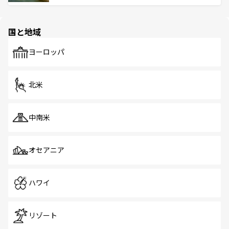
ける。 なお、新着のタイ情報は
コンテンツ一覧
を参照して
そう。 なお、新着の香港情報は
コンテンツ一覧
を参照して
と伝統を感じられるエスニックタウン、多数の緑豊かな公
ほしい。
ほしい。
園や自然保護区など、自然が調和した近代的な景観と文化
の多様性あふれるカラフルな町は、どこを歩いても新しい
国と地域
発見がある。さらに、治安のよさや充実した公共交通機関
も、旅行者にとっては魅力的なポイント。グルメも豊富
で、ホーカーズは地元の風情を楽しめる外せないスポット
ヨーロッパ
だ。訪れる人を飽きさせないシンガポールで、多様な魅力
を体感しよう。 なお、新着のシンガポール情報は
コンテン
ツ一覧
を参照してほしい。
北米
中南米
オセアニア
ハワイ
リゾート