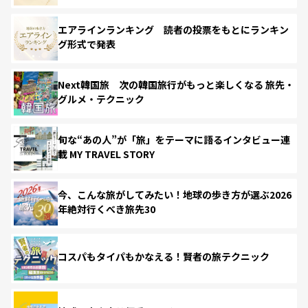
エアラインランキング 読者の投票をもとにランキン
グ形式で発表
Next韓国旅 次の韓国旅行がもっと楽しくなる 旅先・
グルメ・テクニック
旬な“あの人”が「旅」をテーマに語るインタビュー連
載 MY TRAVEL STORY
今、こんな旅がしてみたい！地球の歩き方が選ぶ2026
年絶対行くべき旅先30
コスパもタイパもかなえる！賢者の旅テクニック