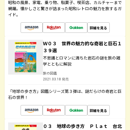
昭和の風景、家電、乗り物、駄菓子、喫茶店、カルチャーまで
網羅。懐かしさと驚きが詰まった昭和レトロの魅力を旅するガ
イド。
詳細を見る
Ｗ０３ 世界の魅力的な奇岩と巨石１
３９選
不思議とロマンに満ちた岩石の謎を旅の雑
学とともに解説
旅の図鑑
2021.03.18 発売
「地球の歩き方」図鑑シリーズ第３弾は、謎だらけの奇岩と巨
石の世界！
詳細を見る
０３ 地球の歩き方 Ｐｌａｔ 台北