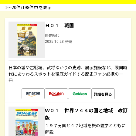
1〜20件/198件中 を表示
Ｈ０１ 戦国
歴史時代
2025.10.23 発売
日本の城や古戦場、武将ゆかりの史跡、展示施設など、戦国時
代にまつわるスポットを徹底ガイドする歴史ファン必携の一
冊。
詳細を見る
Ｗ０１ 世界２４４の国と地域 改訂
版
１９７ヵ国と４７地域を旅の雑学とともに
解説