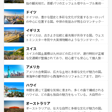
アートに溢れた街角から、地方では古代ローマ遺跡や中世
指の観光地だ。首都パリのエッフェル塔やルーブル美術館
の城塞都市、穏やかなビーチリゾートまで多彩な表情を見
といった象徴的なスポットから、田舎町の古風な美しさま
せる。地方によって風土や気候が異なるスペインはその個
ドイツ
で、幅広い魅力が詰まっている。華麗な宮殿、歴史的な大
性で訪れる人を魅了する。 なお、新着のスペイン情報は
コ
聖堂、美しいビーチ、そして豊かな自然が、訪れる者を心
ドイツは、豊かな歴史と多彩な文化が交差するヨーロッパ
ンテンツ一覧
を参照してほしい。
から魅了する。また、フランスは美食の国としても知ら
の中心に位置する国。中世の街並みが残るロマンチック街
れ、フランス料理はユネスコ無形文化遺産にも登録されて
道から、未来を先取りするようなモダンな都市まで多様な
イギリス
いる。シャンパンの発祥地であるランス、プロヴァンスの
顔を持つこの国は、どこを歩いても飽きることがない。ベ
香り高いラベンダー畑など、多彩な楽しみ方が可能だ。さ
ルリンの文化的活気、バイエルン州のアルプスの絶景、そ
イギリスは、古きよき伝統と最先端が共存する国。ウェス
らに、パリ以外の地域にも魅力が溢れており、どの街角に
してライン川沿いのワイン畑といった風景は必見。ビール
トミンスター寺院や大英博物館のようなランドマーク、歴
も豊かな歴史と文化が息づいている。パリ以外の個性あふ
とソーセージを味わいながら地元の人と過ごす楽しい時間
史ある大学都市、美しい丘陵地帯や牧歌的な風景など、エ
れる地方に足を運ぶとそれぞれで全く異なる文化を体験で
スイス
は、お酒好きな人にはぜひ体験してほしい。 なお、新着の
リアごとに異なる魅力がある。また、優雅なアフタヌーン
きるだろう。 なお、新着のフランス情報は
コンテンツ一覧
ドイツ情報は
コンテンツ一覧
を参照してほしい。
ティー、ビール好きにはたまらない英国パブ、サッカー観
スイスの国土面積は九州ほどの広さだが、運行時刻が正確
を参照してほしい。
戦など、本場だからこそできる体験も豊富。イギリスを旅
な交通網が整備されており、初心者でも安心して個人旅行
して楽しみつくそう。 なお、新着のイギリス情報は
コンテ
を楽しめる。日本同様に時刻表どおりの旅が可能だ。中世
アメリカ
ンツ一覧
を参照してほしい。
の建物がそのまま残る町や、スイスならではのユニークな
博物館もあり、アルプス観光だけでなく町歩きも満喫する
アメリカ合衆国は、広大な土地と多様な文化が魅力の国。
ことができる。国民の所得が高いため物価も高いが、旅行
東海岸の都市部から西海岸のカリフォルニアまで、訪れる
者向けの交通パス提供のサービスもあり、うまく活用すれ
場所ごとに異なる風景と体験が待っている。ニューヨーク
ハワイ
ば市内交通費無料で観光を楽しむこともできる。 なお、新
のような巨大都市は、観光、ショッピング、エンターテイ
着のスイス情報は
コンテンツ一覧
を参照してほしい。
ンメントが詰まった刺激的なスポットだ。一方、アメリカ
年間を通じて温暖な気候に恵まれ、多くの島で構成される
西部には大自然が広がり、グランドキャニオンやイエロー
ハワイは、どの島も独自の魅力をもっている。大自然の神
ストーン国立公園といった絶景が堪能できる。さらに、南
秘を感じたいなら、火山が生み出した壮大な景観を誇るハ
オーストラリア
部のニューオーリンズでは、音楽と美食が融合した独特の
ワイ島は見逃せない。また、定番の観光地といえばオアフ
文化が魅力。旅行者はアメリカの各地域で異なる魅力を楽
島だが、静かな自然を求めるならマウイ島やカウアイ島が
オーストラリアは、壮大な自然と多様な文化が魅力の国。