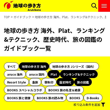
TOP
ガイドブック
地球の歩き方 海外、Plat、ランキング&テクニック、
地球の歩き方 海外、Plat、ランキング
&テクニック、歴史時代、旅の図鑑の
ガイドブック一覧
すべて
地球の歩き方 海外
地球の歩き方 Jシリーズ（国内）
aruco 海外
aruco 国内
Plat
ランキング&テクニック
Resort Style
島旅
御朱印
歴史時代
旅の図鑑
BOOKS スペシャルコラボ
BOOKS 旅の名言＆絶景
BOOKS 旅と健康
BOOKS 旅の読み物
BOOKS
D-Books
絞り込み条件を追加