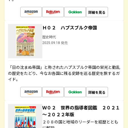
詳細を見る
Ｈ０２ ハプスブルク帝国
歴史時代
2025.09.18 発売
「日の沈まぬ帝国」と称されたハプスブルク帝国の栄光と動乱
の歴史をたどり、今なお各国に残る史跡を巡る歴史を旅するガ
イド。
詳細を見る
Ｗ０２ 世界の指導者図鑑 ２０２１
～２０２２年版
２０８の国と地域のリーダーを経歴ととも
に解説