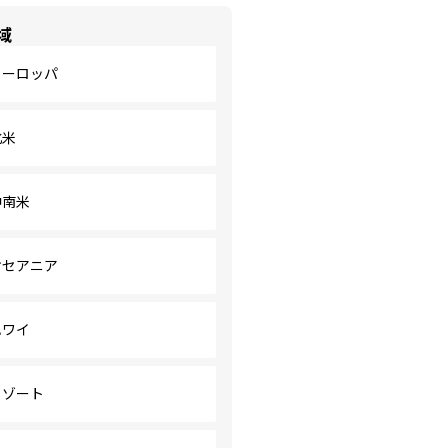
域
ヨーロッパ
北米
中南米
オセアニア
ハワイ
リゾート