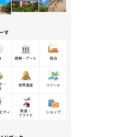
ーマ
食
建築・アート
宿泊
ト・
世界遺産
リゾート
戦
鉄道・
ビティ
ショップ
フライト