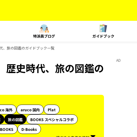
特派員ブログ
ガイドブック
代、旅の図鑑のガイドブック一覧
AD
、歴史時代、旅の図鑑の
uco 海外
aruco 国内
Plat
代
旅の図鑑
BOOKS スペシャルコラボ
BOOKS
D-Books