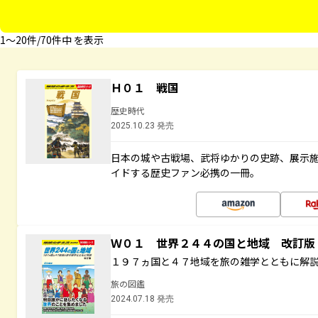
1〜20件/70件中 を表示
Ｈ０１ 戦国
歴史時代
2025.10.23 発売
日本の城や古戦場、武将ゆかりの史跡、展示
イドする歴史ファン必携の一冊。
Ｗ０１ 世界２４４の国と地域 改訂版
１９７ヵ国と４７地域を旅の雑学とともに解
旅の図鑑
2024.07.18 発売