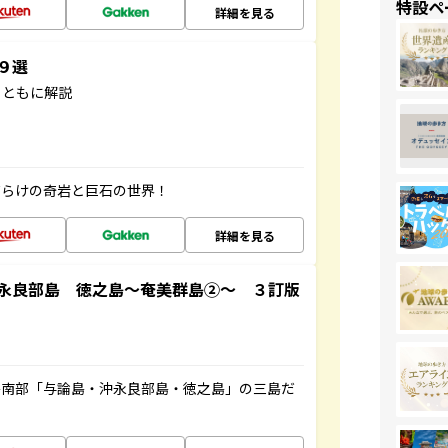
特設ペ
詳細を見る
３９選
とともに解説
だらけの奇岩と巨石の世界！
詳細を見る
永良部島 徳之島～奄美群島②～ ３訂版
島南部「与論島・沖永良部島・徳之島」の三島だ