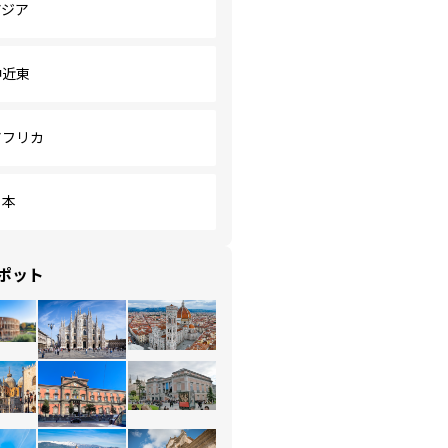
アジア
中近東
アフリカ
日本
ポット