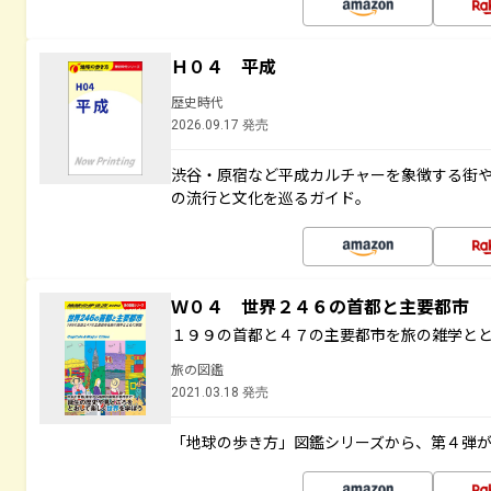
Ｈ０４ 平成
歴史時代
2026.09.17 発売
渋谷・原宿など平成カルチャーを象徴する街
の流行と文化を巡るガイド。
Ｗ０４ 世界２４６の首都と主要都市
１９９の首都と４７の主要都市を旅の雑学と
旅の図鑑
2021.03.18 発売
「地球の歩き方」図鑑シリーズから、第４弾