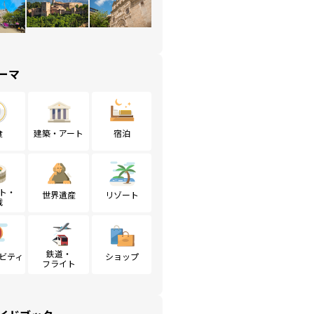
ーマ
食
建築・アート
宿泊
ト・
世界遺産
リゾート
戦
鉄道・
ビティ
ショップ
フライト