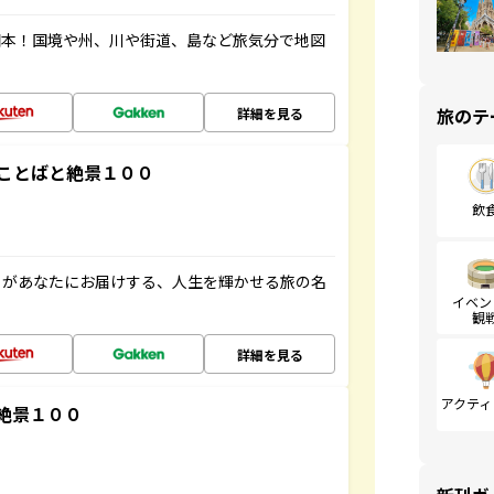
図本！国境や州、川や街道、島など旅気分で地図
旅のテ
詳細を見る
ことばと絶景１００
飲
」があなたにお届けする、人生を輝かせる旅の名
イベン
観
詳細を見る
アクティ
絶景１００