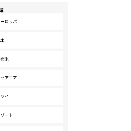
域
ヨーロッパ
北米
中南米
オセアニア
ハワイ
リゾート