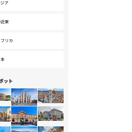
アジア
中近東
アフリカ
日本
ポット