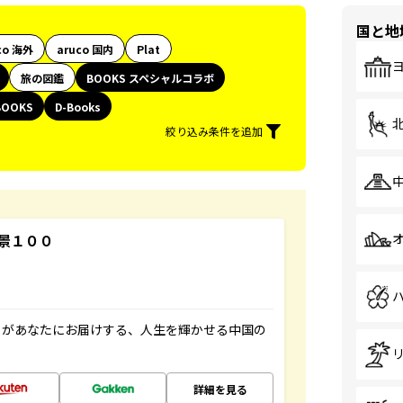
国と地
co 海外
aruco 国内
Plat
旅の図鑑
BOOKS スペシャルコラボ
BOOKS
D-Books
絞り込み条件を追加
景１００
」があなたにお届けする、人生を輝かせる中国の
詳細を見る