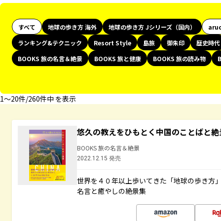
すべて
地球の歩き方 海外
地球の歩き方 Jシリーズ（国内）
aru
ランキング&テクニック
Resort Style
島旅
御朱印
歴史時代
BOOKS 旅の名言＆絶景
BOOKS 旅と健康
BOOKS 旅の読み物
1〜20件/260件中 を表示
悠久の教えをひもとく中国のことばと絶
BOOKS 旅の名言＆絶景
2022.12.15 発売
世界を４０年以上歩いてきた「地球の歩き方
名言と癒やしの絶景集