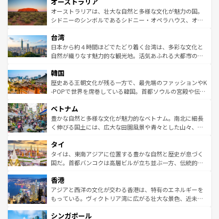
オーストラリア
部のニューオーリンズでは、音楽と美食が融合した独特の
ワイ島は見逃せない。また、定番の観光地といえばオアフ
文化が魅力。旅行者はアメリカの各地域で異なる魅力を楽
島だが、静かな自然を求めるならマウイ島やカウアイ島が
オーストラリアは、壮大な自然と多様な文化が魅力の国。
しみながら、その多様性と豊かな歴史を感じることができ
おすすめ。エメラルドグリーンに輝く海をはじめ、豊かな
シドニーのシンボルであるシドニー・オペラハウス、オー
るだろう。車でのロードトリップや列車の旅も、アメリカ
文化や歴史が息づいている。「アロハスピリット」と呼ば
ストラリア東海岸北部に広がる大サンゴ礁地帯グレートバ
ならではの贅沢な旅のスタイルだ。 なお、新着のアメリカ
台湾
れるおもてなしの心で訪れる人々を迎えてくれるハワイの
リアリーフや大陸中央部にそびえるウルル（エアーズロッ
情報は
コンテンツ一覧
を参照してほしい。
人々、おいしいローカルフードやハワイアンミュージッ
ク）、タスマニアの美しい原生林やケアンズの熱帯雨林な
日本から約４時間ほどでたどり着く台湾は、多彩な文化と
ク、伝統的なフラダンスなど、すべてがハワイの魅力を彩
ど、見どころがたくさん。また、カフェやワイン、オージ
自然が織りなす魅力的な観光地。活気あふれる大都市の台
っている。訪れるたびに新しい発見と感動が待っているハ
ービーフなどの食文化も豊かで、美味しいものであふれて
北やノスタルジックな町並みが人気な九份（ジォウフェ
ワイを、存分に味わってほしい。 なお、新着のハワイ情報
韓国
いる。アクティビティも充実しており、サーフィンやダイ
ン）、静ひつな山岳地帯である台湾東部など、都市の喧騒
は
コンテンツ一覧
を参照してほしい。
ビング、ハイキングなど、アウトドア好きにはたまらな
と山間の静けさが共存しており、訪れる人に新しい発見と
歴史ある王朝文化が残る一方で、最先端のファッションやK
い。オーストラリアの多彩な魅力を存分に味わいつくそ
驚きをもたらしてくれる。また、奥深い台湾の食文化も魅
-POPで世界を席巻している韓国。首都ソウルの宮殿や伝統
う。 なお、新着のオーストラリア情報は
コンテンツ一覧
を
力で、夜市などの屋台グルメから高級料理、ヘルシーで美
家屋が並ぶエリアでは韓国の歴史と文化に浸ることがで
参照してほしい。
ベトナム
容にもいいと評判のスイーツなど、バラエティ豊かな料理
き、地方に足を延ばせば四季折々の自然美を楽しむことが
が味わえる。 なお、新着の台湾情報は
コンテンツ一覧
を参
できる。そして、キムチや焼肉、絶品のストリートフード
豊かな自然と多様な文化が魅力的なベトナム。南北に細長
照してほしい。
まで、さまざまな韓国料理が待っている。夜には、韓国な
く伸びる国土には、広大な田園風景や青々とした山々、世
らではのナイトライフも堪能できる。あたたかいホスピタ
界遺産に登録された壮大な自然景観が点在し、都市部では
タイ
リティに包まれながら、韓国の多彩な魅力を心ゆくまで味
急速な発展と共に伝統が息づく。ハノイの古い町並みやホ
わってみてほしい。 なお、新着の韓国情報は
コンテンツ一
ーチミン市のフランス統治時代の建物も、独特の雰囲気を
タイは、東南アジアに位置する豊かな自然と歴史が息づく
覧
を参照してほしい。
醸し出している。また、バラエティの豊かさとおいしさで
国だ。首都バンコクは高層ビルが立ち並ぶ一方、伝統的な
世界中の食通を魅了してやまないベトナム料理も魅力のひ
寺院や市場がいたるところに点在し、古きよき文化と現代
香港
とつ。フォーやバインミー、ベトナムコーヒーなどは、ぜ
の活気が交差している。北部ではチェンマイなどの山岳地
ひ現地で味わいたい。どの地域を訪れてもあたたかい人々
帯で自然と触れ合い、南部ではプーケットやクラビの美し
アジアと西洋の文化が交わる香港は、特有のエネルギーを
が旅行者を迎えてくれるので、きっと忘れられない旅にな
いビーチでリゾート気分を楽しむことができる。タイ料理
もっている。ヴィクトリア湾に広がる壮大な景色、近未来
るはずだ。 なお、新着のベトナム情報は
コンテンツ一覧
を
は世界的に有名で、屋台から高級レストランまで味覚を刺
的なアートスポット、そして歴史と現代が融合した町並
参照してほしい。
シンガポール
激する。気候は一年中温暖で、どの季節にも異なる楽しみ
み、どこを訪れても感動するはず。観光スポットが密集し