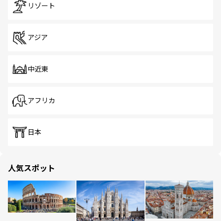
リゾート
アジア
中近東
アフリカ
日本
人気スポット