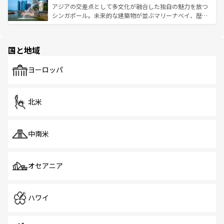
が待っている。親しみやすいタイの人々、仏教を中心とし
ており、効率よく見どころを回れるのも魅力。息をのむよ
アジアの交差点として多文化が融合した独自の魅力を放つ
た文化、そして多様な観光資源が、訪れる旅人を魅了し続
うな絶景から文化的な体験まで、香港を存分に楽しみ尽く
シンガポール。未来的な建築物が並ぶマリーナベイ、歴史
ける。 なお、新着のタイ情報は
コンテンツ一覧
を参照して
そう。 なお、新着の香港情報は
コンテンツ一覧
を参照して
と伝統を感じられるエスニックタウン、多数の緑豊かな公
ほしい。
ほしい。
園や自然保護区など、自然が調和した近代的な景観と文化
の多様性あふれるカラフルな町は、どこを歩いても新しい
国と地域
発見がある。さらに、治安のよさや充実した公共交通機関
も、旅行者にとっては魅力的なポイント。グルメも豊富
で、ホーカーズは地元の風情を楽しめる外せないスポット
ヨーロッパ
だ。訪れる人を飽きさせないシンガポールで、多様な魅力
を体感しよう。 なお、新着のシンガポール情報は
コンテン
ツ一覧
を参照してほしい。
北米
中南米
オセアニア
ハワイ