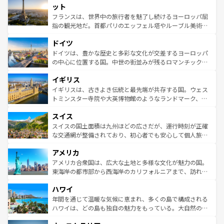
なお、新着のイタリア情報は
コンテンツ一覧
を参照してほ
れる闘牛、そして美味しいタパスが生活の一部となってい
ット
しい。
る。首都マドリードの洗練された雰囲気や、バルセロナの
フランスは、世界中の旅行者を魅了し続けるヨーロッパ屈
アートに溢れた街角から、地方では古代ローマ遺跡や中世
指の観光地だ。首都パリのエッフェル塔やルーブル美術館
の城塞都市、穏やかなビーチリゾートまで多彩な表情を見
といった象徴的なスポットから、田舎町の古風な美しさま
せる。地方によって風土や気候が異なるスペインはその個
ドイツ
で、幅広い魅力が詰まっている。華麗な宮殿、歴史的な大
性で訪れる人を魅了する。 なお、新着のスペイン情報は
コ
聖堂、美しいビーチ、そして豊かな自然が、訪れる者を心
ドイツは、豊かな歴史と多彩な文化が交差するヨーロッパ
ンテンツ一覧
を参照してほしい。
から魅了する。また、フランスは美食の国としても知ら
の中心に位置する国。中世の街並みが残るロマンチック街
れ、フランス料理はユネスコ無形文化遺産にも登録されて
道から、未来を先取りするようなモダンな都市まで多様な
イギリス
いる。シャンパンの発祥地であるランス、プロヴァンスの
顔を持つこの国は、どこを歩いても飽きることがない。ベ
香り高いラベンダー畑など、多彩な楽しみ方が可能だ。さ
ルリンの文化的活気、バイエルン州のアルプスの絶景、そ
イギリスは、古きよき伝統と最先端が共存する国。ウェス
らに、パリ以外の地域にも魅力が溢れており、どの街角に
してライン川沿いのワイン畑といった風景は必見。ビール
トミンスター寺院や大英博物館のようなランドマーク、歴
も豊かな歴史と文化が息づいている。パリ以外の個性あふ
とソーセージを味わいながら地元の人と過ごす楽しい時間
史ある大学都市、美しい丘陵地帯や牧歌的な風景など、エ
れる地方に足を運ぶとそれぞれで全く異なる文化を体験で
スイス
は、お酒好きな人にはぜひ体験してほしい。 なお、新着の
リアごとに異なる魅力がある。また、優雅なアフタヌーン
きるだろう。 なお、新着のフランス情報は
コンテンツ一覧
ドイツ情報は
コンテンツ一覧
を参照してほしい。
ティー、ビール好きにはたまらない英国パブ、サッカー観
スイスの国土面積は九州ほどの広さだが、運行時刻が正確
を参照してほしい。
戦など、本場だからこそできる体験も豊富。イギリスを旅
な交通網が整備されており、初心者でも安心して個人旅行
して楽しみつくそう。 なお、新着のイギリス情報は
コンテ
を楽しめる。日本同様に時刻表どおりの旅が可能だ。中世
アメリカ
ンツ一覧
を参照してほしい。
の建物がそのまま残る町や、スイスならではのユニークな
博物館もあり、アルプス観光だけでなく町歩きも満喫する
アメリカ合衆国は、広大な土地と多様な文化が魅力の国。
ことができる。国民の所得が高いため物価も高いが、旅行
東海岸の都市部から西海岸のカリフォルニアまで、訪れる
者向けの交通パス提供のサービスもあり、うまく活用すれ
場所ごとに異なる風景と体験が待っている。ニューヨーク
ハワイ
ば市内交通費無料で観光を楽しむこともできる。 なお、新
のような巨大都市は、観光、ショッピング、エンターテイ
着のスイス情報は
コンテンツ一覧
を参照してほしい。
ンメントが詰まった刺激的なスポットだ。一方、アメリカ
年間を通じて温暖な気候に恵まれ、多くの島で構成される
西部には大自然が広がり、グランドキャニオンやイエロー
ハワイは、どの島も独自の魅力をもっている。大自然の神
ストーン国立公園といった絶景が堪能できる。さらに、南
秘を感じたいなら、火山が生み出した壮大な景観を誇るハ