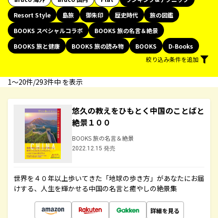
Resort Style
島旅
御朱印
歴史時代
旅の図鑑
BOOKS スペシャルコラボ
BOOKS 旅の名言＆絶景
BOOKS 旅と健康
BOOKS 旅の読み物
BOOKS
D-Books
絞り込み条件を追加
1〜20件/293件中 を表示
悠久の教えをひもとく中国のことばと
絶景１００
BOOKS 旅の名言＆絶景
2022.12.15 発売
世界を４０年以上歩いてきた「地球の歩き方」があなたにお届
けする、人生を輝かせる中国の名言と癒やしの絶景集
詳細を見る