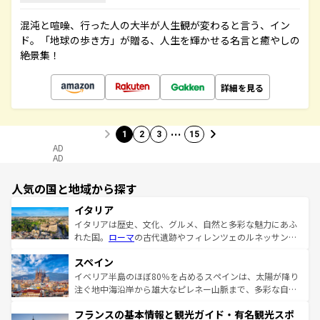
混沌と喧噪、行った人の大半が人生観が変わると言う、イン
ド。「地球の歩き方」が贈る、人生を輝かせる名言と癒やしの
絶景集！
詳細を見る
…
1
2
3
15
AD
AD
人気の国と地域から探す
イタリア
イタリアは歴史、文化、グルメ、自然と多彩な魅力にあふ
れた国。
ローマ
の古代遺跡やフィレンツェのルネッサンス
美術、ヴェネツィアの運河など、歴史あるスポットはもち
スペイン
ろん、トスカーナの美しい田園風景やアマルフィ海岸の絶
景など、自然景観も見逃せない。観光の合間には、本場の
イベリア半島のほぼ80％を占めるスペインは、太陽が降り
ピザやパスタなど、絶品のイタリア料理を堪能することも
注ぐ地中海沿岸から雄大なピレネー山脈まで、多彩な自然
できる。朝目覚めてから夜眠るまで、すべての瞬間を楽し
と文化が詰まったヨーロッパ屈指の旅行先だ。多様な地域
フランスの基本情報と観光ガイド・有名観光スポ
ませてくれるイタリアで、忘れられない旅をしてみよう！
文化が根付くこの国では、情熱的なフラメンコ、熱気あふ