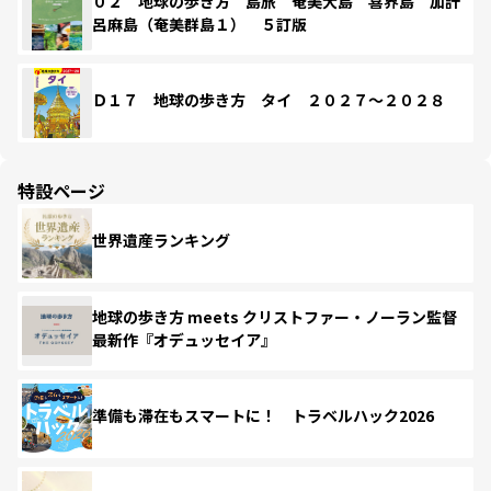
０２ 地球の歩き方 島旅 奄美大島 喜界島 加計
呂麻島（奄美群島１） ５訂版
Ｄ１７ 地球の歩き方 タイ ２０２７～２０２８
特設ページ
世界遺産ランキング
地球の歩き方 meets クリストファー・ノーラン監督
最新作『オデュッセイア』
準備も滞在もスマートに！ トラベルハック2026