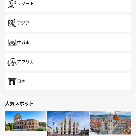
リゾート
アジア
中近東
アフリカ
日本
人気スポット