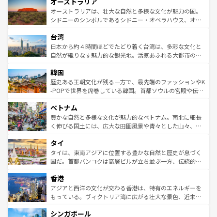
オーストラリア
部のニューオーリンズでは、音楽と美食が融合した独特の
ワイ島は見逃せない。また、定番の観光地といえばオアフ
文化が魅力。旅行者はアメリカの各地域で異なる魅力を楽
島だが、静かな自然を求めるならマウイ島やカウアイ島が
オーストラリアは、壮大な自然と多様な文化が魅力の国。
しみながら、その多様性と豊かな歴史を感じることができ
おすすめ。エメラルドグリーンに輝く海をはじめ、豊かな
シドニーのシンボルであるシドニー・オペラハウス、オー
るだろう。車でのロードトリップや列車の旅も、アメリカ
文化や歴史が息づいている。「アロハスピリット」と呼ば
ストラリア東海岸北部に広がる大サンゴ礁地帯グレートバ
ならではの贅沢な旅のスタイルだ。 なお、新着のアメリカ
台湾
れるおもてなしの心で訪れる人々を迎えてくれるハワイの
リアリーフや大陸中央部にそびえるウルル（エアーズロッ
情報は
コンテンツ一覧
を参照してほしい。
人々、おいしいローカルフードやハワイアンミュージッ
ク）、タスマニアの美しい原生林やケアンズの熱帯雨林な
日本から約４時間ほどでたどり着く台湾は、多彩な文化と
ク、伝統的なフラダンスなど、すべてがハワイの魅力を彩
ど、見どころがたくさん。また、カフェやワイン、オージ
自然が織りなす魅力的な観光地。活気あふれる大都市の台
っている。訪れるたびに新しい発見と感動が待っているハ
ービーフなどの食文化も豊かで、美味しいものであふれて
北やノスタルジックな町並みが人気な九份（ジォウフェ
ワイを、存分に味わってほしい。 なお、新着のハワイ情報
韓国
いる。アクティビティも充実しており、サーフィンやダイ
ン）、静ひつな山岳地帯である台湾東部など、都市の喧騒
は
コンテンツ一覧
を参照してほしい。
ビング、ハイキングなど、アウトドア好きにはたまらな
と山間の静けさが共存しており、訪れる人に新しい発見と
歴史ある王朝文化が残る一方で、最先端のファッションやK
い。オーストラリアの多彩な魅力を存分に味わいつくそ
驚きをもたらしてくれる。また、奥深い台湾の食文化も魅
-POPで世界を席巻している韓国。首都ソウルの宮殿や伝統
う。 なお、新着のオーストラリア情報は
コンテンツ一覧
を
力で、夜市などの屋台グルメから高級料理、ヘルシーで美
家屋が並ぶエリアでは韓国の歴史と文化に浸ることがで
参照してほしい。
ベトナム
容にもいいと評判のスイーツなど、バラエティ豊かな料理
き、地方に足を延ばせば四季折々の自然美を楽しむことが
が味わえる。 なお、新着の台湾情報は
コンテンツ一覧
を参
できる。そして、キムチや焼肉、絶品のストリートフード
豊かな自然と多様な文化が魅力的なベトナム。南北に細長
照してほしい。
まで、さまざまな韓国料理が待っている。夜には、韓国な
く伸びる国土には、広大な田園風景や青々とした山々、世
らではのナイトライフも堪能できる。あたたかいホスピタ
界遺産に登録された壮大な自然景観が点在し、都市部では
タイ
リティに包まれながら、韓国の多彩な魅力を心ゆくまで味
急速な発展と共に伝統が息づく。ハノイの古い町並みやホ
わってみてほしい。 なお、新着の韓国情報は
コンテンツ一
ーチミン市のフランス統治時代の建物も、独特の雰囲気を
タイは、東南アジアに位置する豊かな自然と歴史が息づく
覧
を参照してほしい。
醸し出している。また、バラエティの豊かさとおいしさで
国だ。首都バンコクは高層ビルが立ち並ぶ一方、伝統的な
世界中の食通を魅了してやまないベトナム料理も魅力のひ
寺院や市場がいたるところに点在し、古きよき文化と現代
香港
とつ。フォーやバインミー、ベトナムコーヒーなどは、ぜ
の活気が交差している。北部ではチェンマイなどの山岳地
ひ現地で味わいたい。どの地域を訪れてもあたたかい人々
帯で自然と触れ合い、南部ではプーケットやクラビの美し
アジアと西洋の文化が交わる香港は、特有のエネルギーを
が旅行者を迎えてくれるので、きっと忘れられない旅にな
いビーチでリゾート気分を楽しむことができる。タイ料理
もっている。ヴィクトリア湾に広がる壮大な景色、近未来
るはずだ。 なお、新着のベトナム情報は
コンテンツ一覧
を
は世界的に有名で、屋台から高級レストランまで味覚を刺
的なアートスポット、そして歴史と現代が融合した町並
参照してほしい。
シンガポール
激する。気候は一年中温暖で、どの季節にも異なる楽しみ
み、どこを訪れても感動するはず。観光スポットが密集し