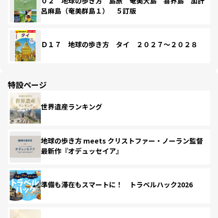
０２ 地球の歩き方 島旅 奄美大島 喜界島 加計
呂麻島（奄美群島１） ５訂版
Ｄ１７ 地球の歩き方 タイ ２０２７～２０２８
特設ページ
世界遺産ランキング
地球の歩き方 meets クリストファー・ノーラン監督
最新作『オデュッセイア』
準備も滞在もスマートに！ トラベルハック2026