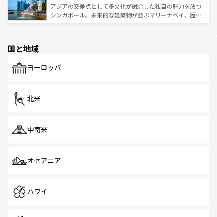
が待っている。親しみやすいタイの人々、仏教を中心とし
ており、効率よく見どころを回れるのも魅力。息をのむよ
アジアの交差点として多文化が融合した独自の魅力を放つ
た文化、そして多様な観光資源が、訪れる旅人を魅了し続
うな絶景から文化的な体験まで、香港を存分に楽しみ尽く
シンガポール。未来的な建築物が並ぶマリーナベイ、歴史
ける。 なお、新着のタイ情報は
コンテンツ一覧
を参照して
そう。 なお、新着の香港情報は
コンテンツ一覧
を参照して
と伝統を感じられるエスニックタウン、多数の緑豊かな公
ほしい。
ほしい。
園や自然保護区など、自然が調和した近代的な景観と文化
の多様性あふれるカラフルな町は、どこを歩いても新しい
国と地域
発見がある。さらに、治安のよさや充実した公共交通機関
も、旅行者にとっては魅力的なポイント。グルメも豊富
で、ホーカーズは地元の風情を楽しめる外せないスポット
ヨーロッパ
だ。訪れる人を飽きさせないシンガポールで、多様な魅力
を体感しよう。 なお、新着のシンガポール情報は
コンテン
ツ一覧
を参照してほしい。
北米
中南米
オセアニア
ハワイ