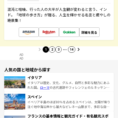
混沌と喧噪、行った人の大半が人生観が変わると言う、イン
ド。「地球の歩き方」が贈る、人生を輝かせる名言と癒やしの
絶景集！
詳細を見る
…
1
2
3
14
AD
AD
人気の国と地域から探す
イタリア
イタリアは歴史、文化、グルメ、自然と多彩な魅力にあふ
れた国。
ローマ
の古代遺跡やフィレンツェのルネッサンス
美術、ヴェネツィアの運河など、歴史あるスポットはもち
スペイン
ろん、トスカーナの美しい田園風景やアマルフィ海岸の絶
景など、自然景観も見逃せない。観光の合間には、本場の
イベリア半島のほぼ80％を占めるスペインは、太陽が降り
ピザやパスタなど、絶品のイタリア料理を堪能することも
注ぐ地中海沿岸から雄大なピレネー山脈まで、多彩な自然
できる。朝目覚めてから夜眠るまで、すべての瞬間を楽し
と文化が詰まったヨーロッパ屈指の旅行先だ。多様な地域
フランスの基本情報と観光ガイド・有名観光スポ
ませてくれるイタリアで、忘れられない旅をしてみよう！
文化が根付くこの国では、情熱的なフラメンコ、熱気あふ