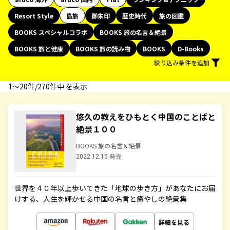
Resort Style
島旅
御朱印
歴史時代
旅の図鑑
BOOKS スペシャルコラボ
BOOKS 旅の名言＆絶景
BOOKS 旅と健康
BOOKS 旅の読み物
BOOKS
D-Books
絞り込み条件を追加
1〜20件/270件中 を表示
悠久の教えをひもとく中国のことばと
絶景１００
BOOKS 旅の名言＆絶景
2022.12.15 発売
世界を４０年以上歩いてきた「地球の歩き方」があなたにお届
けする、人生を輝かせる中国の名言と癒やしの絶景集
詳細を見る