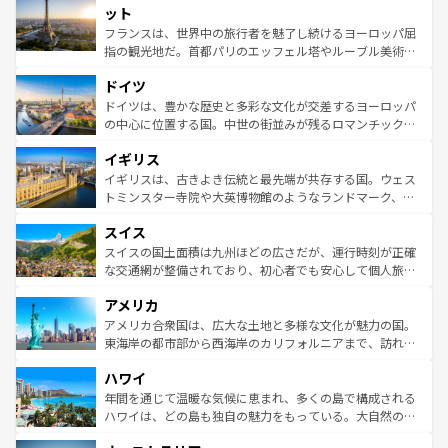
なお、新着のイタリア情報は
コンテンツ一覧
を参照してほ
れる闘牛、そして美味しいタパスが生活の一部となってい
ット
しい。
る。首都マドリードの洗練された雰囲気や、バルセロナの
フランスは、世界中の旅行者を魅了し続けるヨーロッパ屈
アートに溢れた街角から、地方では古代ローマ遺跡や中世
指の観光地だ。首都パリのエッフェル塔やルーブル美術館
の城塞都市、穏やかなビーチリゾートまで多彩な表情を見
といった象徴的なスポットから、田舎町の古風な美しさま
せる。地方によって風土や気候が異なるスペインはその個
ドイツ
で、幅広い魅力が詰まっている。華麗な宮殿、歴史的な大
性で訪れる人を魅了する。 なお、新着のスペイン情報は
コ
聖堂、美しいビーチ、そして豊かな自然が、訪れる者を心
ドイツは、豊かな歴史と多彩な文化が交差するヨーロッパ
ンテンツ一覧
を参照してほしい。
から魅了する。また、フランスは美食の国としても知ら
の中心に位置する国。中世の街並みが残るロマンチック街
れ、フランス料理はユネスコ無形文化遺産にも登録されて
道から、未来を先取りするようなモダンな都市まで多様な
イギリス
いる。シャンパンの発祥地であるランス、プロヴァンスの
顔を持つこの国は、どこを歩いても飽きることがない。ベ
香り高いラベンダー畑など、多彩な楽しみ方が可能だ。さ
ルリンの文化的活気、バイエルン州のアルプスの絶景、そ
イギリスは、古きよき伝統と最先端が共存する国。ウェス
らに、パリ以外の地域にも魅力が溢れており、どの街角に
してライン川沿いのワイン畑といった風景は必見。ビール
トミンスター寺院や大英博物館のようなランドマーク、歴
も豊かな歴史と文化が息づいている。パリ以外の個性あふ
とソーセージを味わいながら地元の人と過ごす楽しい時間
史ある大学都市、美しい丘陵地帯や牧歌的な風景など、エ
れる地方に足を運ぶとそれぞれで全く異なる文化を体験で
スイス
は、お酒好きな人にはぜひ体験してほしい。 なお、新着の
リアごとに異なる魅力がある。また、優雅なアフタヌーン
きるだろう。 なお、新着のフランス情報は
コンテンツ一覧
ドイツ情報は
コンテンツ一覧
を参照してほしい。
ティー、ビール好きにはたまらない英国パブ、サッカー観
スイスの国土面積は九州ほどの広さだが、運行時刻が正確
を参照してほしい。
戦など、本場だからこそできる体験も豊富。イギリスを旅
な交通網が整備されており、初心者でも安心して個人旅行
して楽しみつくそう。 なお、新着のイギリス情報は
コンテ
を楽しめる。日本同様に時刻表どおりの旅が可能だ。中世
アメリカ
ンツ一覧
を参照してほしい。
の建物がそのまま残る町や、スイスならではのユニークな
博物館もあり、アルプス観光だけでなく町歩きも満喫する
アメリカ合衆国は、広大な土地と多様な文化が魅力の国。
ことができる。国民の所得が高いため物価も高いが、旅行
東海岸の都市部から西海岸のカリフォルニアまで、訪れる
者向けの交通パス提供のサービスもあり、うまく活用すれ
場所ごとに異なる風景と体験が待っている。ニューヨーク
ハワイ
ば市内交通費無料で観光を楽しむこともできる。 なお、新
のような巨大都市は、観光、ショッピング、エンターテイ
着のスイス情報は
コンテンツ一覧
を参照してほしい。
ンメントが詰まった刺激的なスポットだ。一方、アメリカ
年間を通じて温暖な気候に恵まれ、多くの島で構成される
西部には大自然が広がり、グランドキャニオンやイエロー
ハワイは、どの島も独自の魅力をもっている。大自然の神
ストーン国立公園といった絶景が堪能できる。さらに、南
秘を感じたいなら、火山が生み出した壮大な景観を誇るハ