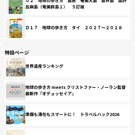
０２ 地球の歩き方 島旅 奄美大島 喜界島 加計
呂麻島（奄美群島１） ５訂版
Ｄ１７ 地球の歩き方 タイ ２０２７～２０２８
特設ページ
世界遺産ランキング
地球の歩き方 meets クリストファー・ノーラン監督
最新作『オデュッセイア』
準備も滞在もスマートに！ トラベルハック2026