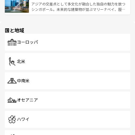
が待っている。親しみやすいタイの人々、仏教を中心とし
ており、効率よく見どころを回れるのも魅力。息をのむよ
アジアの交差点として多文化が融合した独自の魅力を放つ
た文化、そして多様な観光資源が、訪れる旅人を魅了し続
うな絶景から文化的な体験まで、香港を存分に楽しみ尽く
シンガポール。未来的な建築物が並ぶマリーナベイ、歴史
ける。 なお、新着のタイ情報は
コンテンツ一覧
を参照して
そう。 なお、新着の香港情報は
コンテンツ一覧
を参照して
と伝統を感じられるエスニックタウン、多数の緑豊かな公
ほしい。
ほしい。
園や自然保護区など、自然が調和した近代的な景観と文化
の多様性あふれるカラフルな町は、どこを歩いても新しい
国と地域
発見がある。さらに、治安のよさや充実した公共交通機関
も、旅行者にとっては魅力的なポイント。グルメも豊富
で、ホーカーズは地元の風情を楽しめる外せないスポット
ヨーロッパ
だ。訪れる人を飽きさせないシンガポールで、多様な魅力
を体感しよう。 なお、新着のシンガポール情報は
コンテン
ツ一覧
を参照してほしい。
北米
中南米
オセアニア
ハワイ