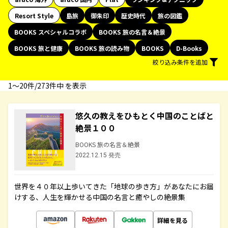
Resort Style
島旅
御朱印
歴史時代
旅の図鑑
BOOKS スペシャルコラボ
BOOKS 旅の名言＆絶景
BOOKS 旅と健康
BOOKS 旅の読み物
BOOKS
D-Books
絞り込み条件を追加
1〜20件/273件中 を表示
悠久の教えをひもとく中国のことばと
絶景１００
BOOKS 旅の名言＆絶景
2022.12.15 発売
世界を４０年以上歩いてきた「地球の歩き方」があなたにお届
けする、人生を輝かせる中国の名言と癒やしの絶景集
詳細を見る