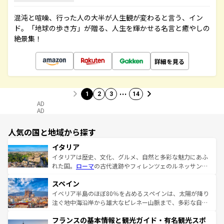
混沌と喧噪、行った人の大半が人生観が変わると言う、イン
ド。「地球の歩き方」が贈る、人生を輝かせる名言と癒やしの
絶景集！
詳細を見る
…
1
2
3
14
AD
AD
人気の国と地域から探す
イタリア
イタリアは歴史、文化、グルメ、自然と多彩な魅力にあふ
れた国。
ローマ
の古代遺跡やフィレンツェのルネッサンス
美術、ヴェネツィアの運河など、歴史あるスポットはもち
スペイン
ろん、トスカーナの美しい田園風景やアマルフィ海岸の絶
景など、自然景観も見逃せない。観光の合間には、本場の
イベリア半島のほぼ80％を占めるスペインは、太陽が降り
ピザやパスタなど、絶品のイタリア料理を堪能することも
注ぐ地中海沿岸から雄大なピレネー山脈まで、多彩な自然
できる。朝目覚めてから夜眠るまで、すべての瞬間を楽し
と文化が詰まったヨーロッパ屈指の旅行先だ。多様な地域
フランスの基本情報と観光ガイド・有名観光スポ
ませてくれるイタリアで、忘れられない旅をしてみよう！
文化が根付くこの国では、情熱的なフラメンコ、熱気あふ