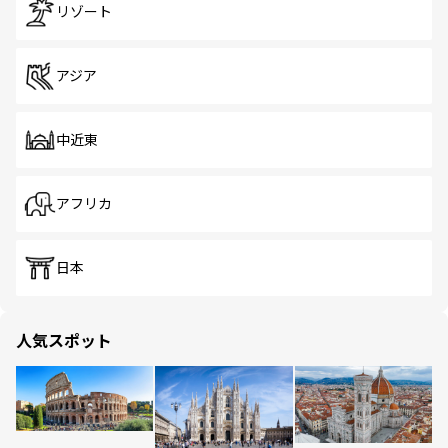
リゾート
アジア
中近東
アフリカ
日本
人気スポット