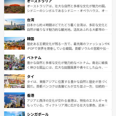
オーストラリア
部のニューオーリンズでは、音楽と美食が融合した独特の
ワイ島は見逃せない。また、定番の観光地といえばオアフ
文化が魅力。旅行者はアメリカの各地域で異なる魅力を楽
島だが、静かな自然を求めるならマウイ島やカウアイ島が
オーストラリアは、壮大な自然と多様な文化が魅力の国。
しみながら、その多様性と豊かな歴史を感じることができ
おすすめ。エメラルドグリーンに輝く海をはじめ、豊かな
シドニーのシンボルであるシドニー・オペラハウス、オー
るだろう。車でのロードトリップや列車の旅も、アメリカ
文化や歴史が息づいている。「アロハスピリット」と呼ば
ストラリア東海岸北部に広がる大サンゴ礁地帯グレートバ
ならではの贅沢な旅のスタイルだ。 なお、新着のアメリカ
台湾
れるおもてなしの心で訪れる人々を迎えてくれるハワイの
リアリーフや大陸中央部にそびえるウルル（エアーズロッ
情報は
コンテンツ一覧
を参照してほしい。
人々、おいしいローカルフードやハワイアンミュージッ
ク）、タスマニアの美しい原生林やケアンズの熱帯雨林な
日本から約４時間ほどでたどり着く台湾は、多彩な文化と
ク、伝統的なフラダンスなど、すべてがハワイの魅力を彩
ど、見どころがたくさん。また、カフェやワイン、オージ
自然が織りなす魅力的な観光地。活気あふれる大都市の台
っている。訪れるたびに新しい発見と感動が待っているハ
ービーフなどの食文化も豊かで、美味しいものであふれて
北やノスタルジックな町並みが人気な九份（ジォウフェ
ワイを、存分に味わってほしい。 なお、新着のハワイ情報
韓国
いる。アクティビティも充実しており、サーフィンやダイ
ン）、静ひつな山岳地帯である台湾東部など、都市の喧騒
は
コンテンツ一覧
を参照してほしい。
ビング、ハイキングなど、アウトドア好きにはたまらな
と山間の静けさが共存しており、訪れる人に新しい発見と
歴史ある王朝文化が残る一方で、最先端のファッションやK
い。オーストラリアの多彩な魅力を存分に味わいつくそ
驚きをもたらしてくれる。また、奥深い台湾の食文化も魅
-POPで世界を席巻している韓国。首都ソウルの宮殿や伝統
う。 なお、新着のオーストラリア情報は
コンテンツ一覧
を
力で、夜市などの屋台グルメから高級料理、ヘルシーで美
家屋が並ぶエリアでは韓国の歴史と文化に浸ることがで
参照してほしい。
ベトナム
容にもいいと評判のスイーツなど、バラエティ豊かな料理
き、地方に足を延ばせば四季折々の自然美を楽しむことが
が味わえる。 なお、新着の台湾情報は
コンテンツ一覧
を参
できる。そして、キムチや焼肉、絶品のストリートフード
豊かな自然と多様な文化が魅力的なベトナム。南北に細長
照してほしい。
まで、さまざまな韓国料理が待っている。夜には、韓国な
く伸びる国土には、広大な田園風景や青々とした山々、世
らではのナイトライフも堪能できる。あたたかいホスピタ
界遺産に登録された壮大な自然景観が点在し、都市部では
タイ
リティに包まれながら、韓国の多彩な魅力を心ゆくまで味
急速な発展と共に伝統が息づく。ハノイの古い町並みやホ
わってみてほしい。 なお、新着の韓国情報は
コンテンツ一
ーチミン市のフランス統治時代の建物も、独特の雰囲気を
タイは、東南アジアに位置する豊かな自然と歴史が息づく
覧
を参照してほしい。
醸し出している。また、バラエティの豊かさとおいしさで
国だ。首都バンコクは高層ビルが立ち並ぶ一方、伝統的な
世界中の食通を魅了してやまないベトナム料理も魅力のひ
寺院や市場がいたるところに点在し、古きよき文化と現代
香港
とつ。フォーやバインミー、ベトナムコーヒーなどは、ぜ
の活気が交差している。北部ではチェンマイなどの山岳地
ひ現地で味わいたい。どの地域を訪れてもあたたかい人々
帯で自然と触れ合い、南部ではプーケットやクラビの美し
アジアと西洋の文化が交わる香港は、特有のエネルギーを
が旅行者を迎えてくれるので、きっと忘れられない旅にな
いビーチでリゾート気分を楽しむことができる。タイ料理
もっている。ヴィクトリア湾に広がる壮大な景色、近未来
るはずだ。 なお、新着のベトナム情報は
コンテンツ一覧
を
は世界的に有名で、屋台から高級レストランまで味覚を刺
的なアートスポット、そして歴史と現代が融合した町並
参照してほしい。
シンガポール
激する。気候は一年中温暖で、どの季節にも異なる楽しみ
み、どこを訪れても感動するはず。観光スポットが密集し