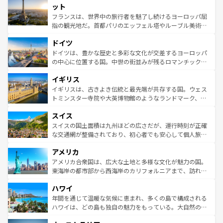
なお、新着のイタリア情報は
コンテンツ一覧
を参照してほ
れる闘牛、そして美味しいタパスが生活の一部となってい
ット
しい。
る。首都マドリードの洗練された雰囲気や、バルセロナの
フランスは、世界中の旅行者を魅了し続けるヨーロッパ屈
アートに溢れた街角から、地方では古代ローマ遺跡や中世
指の観光地だ。首都パリのエッフェル塔やルーブル美術館
の城塞都市、穏やかなビーチリゾートまで多彩な表情を見
といった象徴的なスポットから、田舎町の古風な美しさま
せる。地方によって風土や気候が異なるスペインはその個
ドイツ
で、幅広い魅力が詰まっている。華麗な宮殿、歴史的な大
性で訪れる人を魅了する。 なお、新着のスペイン情報は
コ
聖堂、美しいビーチ、そして豊かな自然が、訪れる者を心
ドイツは、豊かな歴史と多彩な文化が交差するヨーロッパ
ンテンツ一覧
を参照してほしい。
から魅了する。また、フランスは美食の国としても知ら
の中心に位置する国。中世の街並みが残るロマンチック街
れ、フランス料理はユネスコ無形文化遺産にも登録されて
道から、未来を先取りするようなモダンな都市まで多様な
イギリス
いる。シャンパンの発祥地であるランス、プロヴァンスの
顔を持つこの国は、どこを歩いても飽きることがない。ベ
香り高いラベンダー畑など、多彩な楽しみ方が可能だ。さ
ルリンの文化的活気、バイエルン州のアルプスの絶景、そ
イギリスは、古きよき伝統と最先端が共存する国。ウェス
らに、パリ以外の地域にも魅力が溢れており、どの街角に
してライン川沿いのワイン畑といった風景は必見。ビール
トミンスター寺院や大英博物館のようなランドマーク、歴
も豊かな歴史と文化が息づいている。パリ以外の個性あふ
とソーセージを味わいながら地元の人と過ごす楽しい時間
史ある大学都市、美しい丘陵地帯や牧歌的な風景など、エ
れる地方に足を運ぶとそれぞれで全く異なる文化を体験で
スイス
は、お酒好きな人にはぜひ体験してほしい。 なお、新着の
リアごとに異なる魅力がある。また、優雅なアフタヌーン
きるだろう。 なお、新着のフランス情報は
コンテンツ一覧
ドイツ情報は
コンテンツ一覧
を参照してほしい。
ティー、ビール好きにはたまらない英国パブ、サッカー観
スイスの国土面積は九州ほどの広さだが、運行時刻が正確
を参照してほしい。
戦など、本場だからこそできる体験も豊富。イギリスを旅
な交通網が整備されており、初心者でも安心して個人旅行
して楽しみつくそう。 なお、新着のイギリス情報は
コンテ
を楽しめる。日本同様に時刻表どおりの旅が可能だ。中世
アメリカ
ンツ一覧
を参照してほしい。
の建物がそのまま残る町や、スイスならではのユニークな
博物館もあり、アルプス観光だけでなく町歩きも満喫する
アメリカ合衆国は、広大な土地と多様な文化が魅力の国。
ことができる。国民の所得が高いため物価も高いが、旅行
東海岸の都市部から西海岸のカリフォルニアまで、訪れる
者向けの交通パス提供のサービスもあり、うまく活用すれ
場所ごとに異なる風景と体験が待っている。ニューヨーク
ハワイ
ば市内交通費無料で観光を楽しむこともできる。 なお、新
のような巨大都市は、観光、ショッピング、エンターテイ
着のスイス情報は
コンテンツ一覧
を参照してほしい。
ンメントが詰まった刺激的なスポットだ。一方、アメリカ
年間を通じて温暖な気候に恵まれ、多くの島で構成される
西部には大自然が広がり、グランドキャニオンやイエロー
ハワイは、どの島も独自の魅力をもっている。大自然の神
ストーン国立公園といった絶景が堪能できる。さらに、南
秘を感じたいなら、火山が生み出した壮大な景観を誇るハ