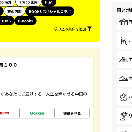
co 海外
aruco 国内
Plat
国と地
旅の図鑑
BOOKS スペシャルコラボ
BOOKS
D-Books
絞り込み条件を追加
景１００
」があなたにお届けする、人生を輝かせる中国の
詳細を見る