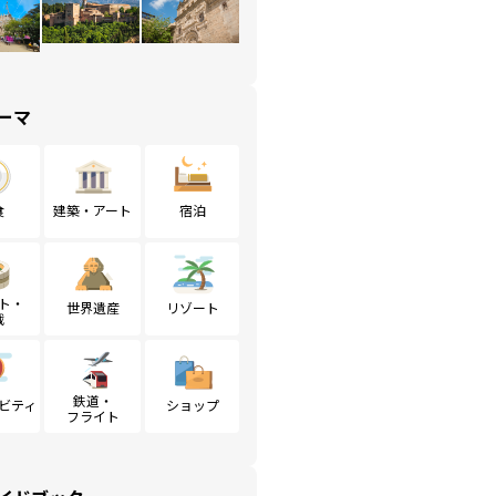
ーマ
食
建築・アート
宿泊
ト・
世界遺産
リゾート
戦
鉄道・
ビティ
ショップ
フライト