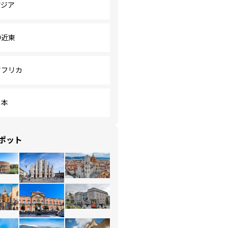
アジア
中近東
アフリカ
日本
ポット