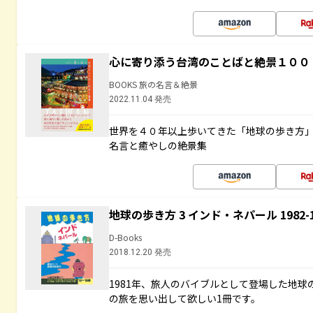
心に寄り添う台湾のことばと絶景１００
BOOKS 旅の名言＆絶景
2022.11.04 発売
世界を４０年以上歩いてきた「地球の歩き方
名言と癒やしの絶景集
地球の歩き方 3 インド・ネパール 1982
D-Books
2018.12.20 発売
1981年、旅人のバイブルとして登場した地
の旅を思い出して欲しい1冊です。