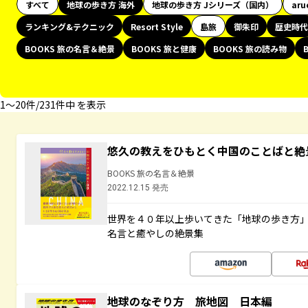
すべて
地球の歩き方 海外
地球の歩き方 Jシリーズ（国内）
aru
ランキング&テクニック
Resort Style
島旅
御朱印
歴史時代
BOOKS 旅の名言＆絶景
BOOKS 旅と健康
BOOKS 旅の読み物
1〜20件/231件中 を表示
悠久の教えをひもとく中国のことばと絶
BOOKS 旅の名言＆絶景
2022.12.15 発売
世界を４０年以上歩いてきた「地球の歩き方
名言と癒やしの絶景集
地球のなぞり方 旅地図 日本編