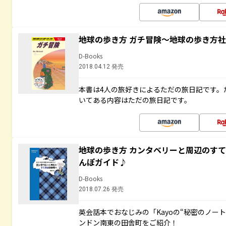
地球の歩き方 ガチ冒険～地球の歩き方
D-Books
2018.04.12 発売
本書は4人の旅好きによるただの旅日記です。
いてある内容はただの旅日記です。
地球の歩き方 カンタベリーと周辺のす
んぽガイド♪
D-Books
2018.07.26 発売
英会話本でおなじみの「Kayoの“秘密のノー
ンドン南東の田舎町をご紹介！