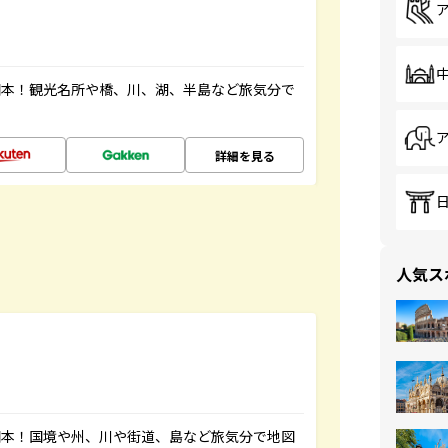
図本！観光名所や橋、川、湖、半島など旅気分で
詳細を見る
人気ス
図本！国境や州、川や街道、島など旅気分で地図