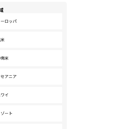
域
ヨーロッパ
北米
中南米
オセアニア
ハワイ
リゾート