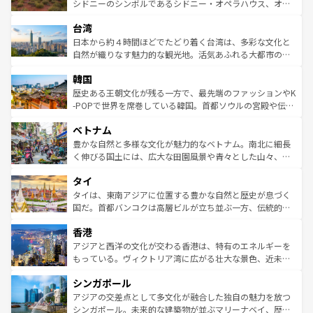
しみながら、その多様性と豊かな歴史を感じることができ
おすすめ。エメラルドグリーンに輝く海をはじめ、豊かな
シドニーのシンボルであるシドニー・オペラハウス、オー
るだろう。車でのロードトリップや列車の旅も、アメリカ
文化や歴史が息づいている。「アロハスピリット」と呼ば
ストラリア東海岸北部に広がる大サンゴ礁地帯グレートバ
ならではの贅沢な旅のスタイルだ。 なお、新着のアメリカ
台湾
れるおもてなしの心で訪れる人々を迎えてくれるハワイの
リアリーフや大陸中央部にそびえるウルル（エアーズロッ
情報は
コンテンツ一覧
を参照してほしい。
人々、おいしいローカルフードやハワイアンミュージッ
ク）、タスマニアの美しい原生林やケアンズの熱帯雨林な
日本から約４時間ほどでたどり着く台湾は、多彩な文化と
ク、伝統的なフラダンスなど、すべてがハワイの魅力を彩
ど、見どころがたくさん。また、カフェやワイン、オージ
自然が織りなす魅力的な観光地。活気あふれる大都市の台
っている。訪れるたびに新しい発見と感動が待っているハ
ービーフなどの食文化も豊かで、美味しいものであふれて
北やノスタルジックな町並みが人気な九份（ジォウフェ
ワイを、存分に味わってほしい。 なお、新着のハワイ情報
韓国
いる。アクティビティも充実しており、サーフィンやダイ
ン）、静ひつな山岳地帯である台湾東部など、都市の喧騒
は
コンテンツ一覧
を参照してほしい。
ビング、ハイキングなど、アウトドア好きにはたまらな
と山間の静けさが共存しており、訪れる人に新しい発見と
歴史ある王朝文化が残る一方で、最先端のファッションやK
い。オーストラリアの多彩な魅力を存分に味わいつくそ
驚きをもたらしてくれる。また、奥深い台湾の食文化も魅
-POPで世界を席巻している韓国。首都ソウルの宮殿や伝統
う。 なお、新着のオーストラリア情報は
コンテンツ一覧
を
力で、夜市などの屋台グルメから高級料理、ヘルシーで美
家屋が並ぶエリアでは韓国の歴史と文化に浸ることがで
参照してほしい。
ベトナム
容にもいいと評判のスイーツなど、バラエティ豊かな料理
き、地方に足を延ばせば四季折々の自然美を楽しむことが
が味わえる。 なお、新着の台湾情報は
コンテンツ一覧
を参
できる。そして、キムチや焼肉、絶品のストリートフード
豊かな自然と多様な文化が魅力的なベトナム。南北に細長
照してほしい。
まで、さまざまな韓国料理が待っている。夜には、韓国な
く伸びる国土には、広大な田園風景や青々とした山々、世
らではのナイトライフも堪能できる。あたたかいホスピタ
界遺産に登録された壮大な自然景観が点在し、都市部では
タイ
リティに包まれながら、韓国の多彩な魅力を心ゆくまで味
急速な発展と共に伝統が息づく。ハノイの古い町並みやホ
わってみてほしい。 なお、新着の韓国情報は
コンテンツ一
ーチミン市のフランス統治時代の建物も、独特の雰囲気を
タイは、東南アジアに位置する豊かな自然と歴史が息づく
覧
を参照してほしい。
醸し出している。また、バラエティの豊かさとおいしさで
国だ。首都バンコクは高層ビルが立ち並ぶ一方、伝統的な
世界中の食通を魅了してやまないベトナム料理も魅力のひ
寺院や市場がいたるところに点在し、古きよき文化と現代
香港
とつ。フォーやバインミー、ベトナムコーヒーなどは、ぜ
の活気が交差している。北部ではチェンマイなどの山岳地
ひ現地で味わいたい。どの地域を訪れてもあたたかい人々
帯で自然と触れ合い、南部ではプーケットやクラビの美し
アジアと西洋の文化が交わる香港は、特有のエネルギーを
が旅行者を迎えてくれるので、きっと忘れられない旅にな
いビーチでリゾート気分を楽しむことができる。タイ料理
もっている。ヴィクトリア湾に広がる壮大な景色、近未来
るはずだ。 なお、新着のベトナム情報は
コンテンツ一覧
を
は世界的に有名で、屋台から高級レストランまで味覚を刺
的なアートスポット、そして歴史と現代が融合した町並
参照してほしい。
シンガポール
激する。気候は一年中温暖で、どの季節にも異なる楽しみ
み、どこを訪れても感動するはず。観光スポットが密集し
が待っている。親しみやすいタイの人々、仏教を中心とし
ており、効率よく見どころを回れるのも魅力。息をのむよ
アジアの交差点として多文化が融合した独自の魅力を放つ
た文化、そして多様な観光資源が、訪れる旅人を魅了し続
うな絶景から文化的な体験まで、香港を存分に楽しみ尽く
シンガポール。未来的な建築物が並ぶマリーナベイ、歴史