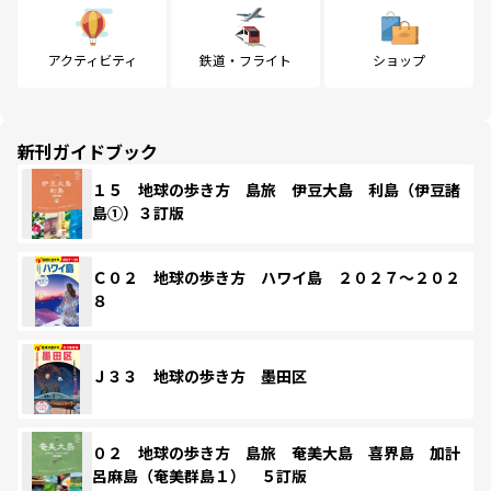
アクティビティ
鉄道・フライト
ショップ
新刊ガイドブック
１５ 地球の歩き方 島旅 伊豆大島 利島（伊豆諸
島①）３訂版
Ｃ０２ 地球の歩き方 ハワイ島 ２０２７～２０２
８
Ｊ３３ 地球の歩き方 墨田区
０２ 地球の歩き方 島旅 奄美大島 喜界島 加計
呂麻島（奄美群島１） ５訂版