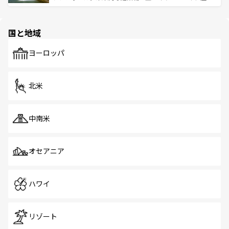
ける。 なお、新着のタイ情報は
コンテンツ一覧
を参照して
そう。 なお、新着の香港情報は
コンテンツ一覧
を参照して
と伝統を感じられるエスニックタウン、多数の緑豊かな公
ほしい。
ほしい。
園や自然保護区など、自然が調和した近代的な景観と文化
の多様性あふれるカラフルな町は、どこを歩いても新しい
国と地域
発見がある。さらに、治安のよさや充実した公共交通機関
も、旅行者にとっては魅力的なポイント。グルメも豊富
で、ホーカーズは地元の風情を楽しめる外せないスポット
ヨーロッパ
だ。訪れる人を飽きさせないシンガポールで、多様な魅力
を体感しよう。 なお、新着のシンガポール情報は
コンテン
ツ一覧
を参照してほしい。
北米
中南米
オセアニア
ハワイ
リゾート