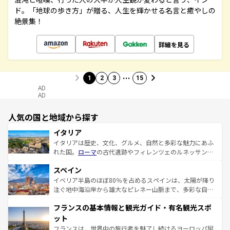
ド。「地球の歩き方」が贈る、人生を輝かせる名言と癒やしの
絶景集！
詳細を見る
…
1
2
3
15
AD
AD
人気の国と地域から探す
イタリア
イタリアは歴史、文化、グルメ、自然と多彩な魅力にあふ
れた国。
ローマ
の古代遺跡やフィレンツェのルネッサンス
美術、ヴェネツィアの運河など、歴史あるスポットはもち
スペイン
ろん、トスカーナの美しい田園風景やアマルフィ海岸の絶
景など、自然景観も見逃せない。観光の合間には、本場の
イベリア半島のほぼ80％を占めるスペインは、太陽が降り
ピザやパスタなど、絶品のイタリア料理を堪能することも
注ぐ地中海沿岸から雄大なピレネー山脈まで、多彩な自然
できる。朝目覚めてから夜眠るまで、すべての瞬間を楽し
と文化が詰まったヨーロッパ屈指の旅行先だ。多様な地域
フランスの基本情報と観光ガイド・有名観光スポ
ませてくれるイタリアで、忘れられない旅をしてみよう！
文化が根付くこの国では、情熱的なフラメンコ、熱気あふ
なお、新着のイタリア情報は
コンテンツ一覧
を参照してほ
れる闘牛、そして美味しいタパスが生活の一部となってい
ット
しい。
る。首都マドリードの洗練された雰囲気や、バルセロナの
フランスは、世界中の旅行者を魅了し続けるヨーロッパ屈