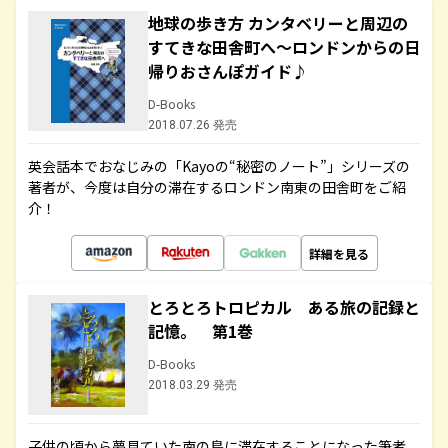
地球の歩き方 カンタベリーと周辺の
すてきな田舎町へ～ロンドンからの日
帰りおさんぽガイド♪
D-Books
2018.07.26 発売
英会話本でおなじみの「Kayoの“秘密のノート”」シリーズの
著者が、今度は自分の滞在するロンドン南東の田舎町をご紹
介！
詳細を見る
とろとろトロピカル ある旅の記録と
記憶。 第1巻
D-Books
2018.03.29 発売
子供の頃から夢見ていた南の島に滞在することになった筆者