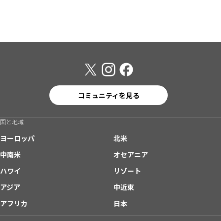
コミュニティを見る
国と地域
ヨーロッパ
北米
中南米
オセアニア
ハワイ
リゾート
アジア
中近東
アフリカ
日本