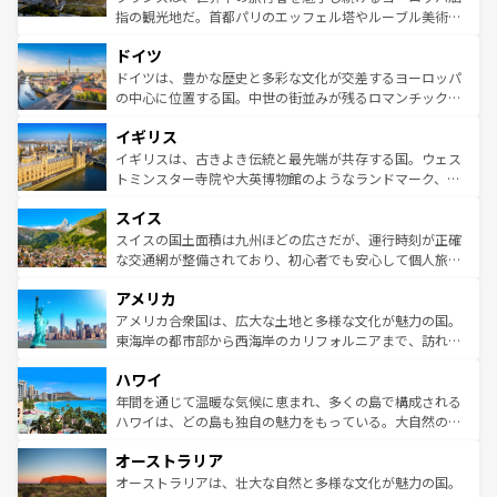
アートに溢れた街角から、地方では古代ローマ遺跡や中世
指の観光地だ。首都パリのエッフェル塔やルーブル美術館
の城塞都市、穏やかなビーチリゾートまで多彩な表情を見
といった象徴的なスポットから、田舎町の古風な美しさま
せる。地方によって風土や気候が異なるスペインはその個
ドイツ
で、幅広い魅力が詰まっている。華麗な宮殿、歴史的な大
性で訪れる人を魅了する。 なお、新着のスペイン情報は
コ
聖堂、美しいビーチ、そして豊かな自然が、訪れる者を心
ドイツは、豊かな歴史と多彩な文化が交差するヨーロッパ
ンテンツ一覧
を参照してほしい。
から魅了する。また、フランスは美食の国としても知ら
の中心に位置する国。中世の街並みが残るロマンチック街
れ、フランス料理はユネスコ無形文化遺産にも登録されて
道から、未来を先取りするようなモダンな都市まで多様な
イギリス
いる。シャンパンの発祥地であるランス、プロヴァンスの
顔を持つこの国は、どこを歩いても飽きることがない。ベ
香り高いラベンダー畑など、多彩な楽しみ方が可能だ。さ
ルリンの文化的活気、バイエルン州のアルプスの絶景、そ
イギリスは、古きよき伝統と最先端が共存する国。ウェス
らに、パリ以外の地域にも魅力が溢れており、どの街角に
してライン川沿いのワイン畑といった風景は必見。ビール
トミンスター寺院や大英博物館のようなランドマーク、歴
も豊かな歴史と文化が息づいている。パリ以外の個性あふ
とソーセージを味わいながら地元の人と過ごす楽しい時間
史ある大学都市、美しい丘陵地帯や牧歌的な風景など、エ
れる地方に足を運ぶとそれぞれで全く異なる文化を体験で
スイス
は、お酒好きな人にはぜひ体験してほしい。 なお、新着の
リアごとに異なる魅力がある。また、優雅なアフタヌーン
きるだろう。 なお、新着のフランス情報は
コンテンツ一覧
ドイツ情報は
コンテンツ一覧
を参照してほしい。
ティー、ビール好きにはたまらない英国パブ、サッカー観
スイスの国土面積は九州ほどの広さだが、運行時刻が正確
を参照してほしい。
戦など、本場だからこそできる体験も豊富。イギリスを旅
な交通網が整備されており、初心者でも安心して個人旅行
して楽しみつくそう。 なお、新着のイギリス情報は
コンテ
を楽しめる。日本同様に時刻表どおりの旅が可能だ。中世
アメリカ
ンツ一覧
を参照してほしい。
の建物がそのまま残る町や、スイスならではのユニークな
博物館もあり、アルプス観光だけでなく町歩きも満喫する
アメリカ合衆国は、広大な土地と多様な文化が魅力の国。
ことができる。国民の所得が高いため物価も高いが、旅行
東海岸の都市部から西海岸のカリフォルニアまで、訪れる
者向けの交通パス提供のサービスもあり、うまく活用すれ
場所ごとに異なる風景と体験が待っている。ニューヨーク
ハワイ
ば市内交通費無料で観光を楽しむこともできる。 なお、新
のような巨大都市は、観光、ショッピング、エンターテイ
着のスイス情報は
コンテンツ一覧
を参照してほしい。
ンメントが詰まった刺激的なスポットだ。一方、アメリカ
年間を通じて温暖な気候に恵まれ、多くの島で構成される
西部には大自然が広がり、グランドキャニオンやイエロー
ハワイは、どの島も独自の魅力をもっている。大自然の神
ストーン国立公園といった絶景が堪能できる。さらに、南
秘を感じたいなら、火山が生み出した壮大な景観を誇るハ
オーストラリア
部のニューオーリンズでは、音楽と美食が融合した独特の
ワイ島は見逃せない。また、定番の観光地といえばオアフ
文化が魅力。旅行者はアメリカの各地域で異なる魅力を楽
島だが、静かな自然を求めるならマウイ島やカウアイ島が
オーストラリアは、壮大な自然と多様な文化が魅力の国。