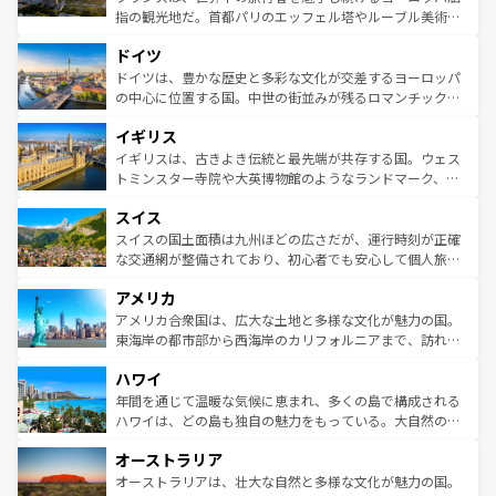
アートに溢れた街角から、地方では古代ローマ遺跡や中世
指の観光地だ。首都パリのエッフェル塔やルーブル美術館
の城塞都市、穏やかなビーチリゾートまで多彩な表情を見
といった象徴的なスポットから、田舎町の古風な美しさま
せる。地方によって風土や気候が異なるスペインはその個
ドイツ
で、幅広い魅力が詰まっている。華麗な宮殿、歴史的な大
性で訪れる人を魅了する。 なお、新着のスペイン情報は
コ
聖堂、美しいビーチ、そして豊かな自然が、訪れる者を心
ドイツは、豊かな歴史と多彩な文化が交差するヨーロッパ
ンテンツ一覧
を参照してほしい。
から魅了する。また、フランスは美食の国としても知ら
の中心に位置する国。中世の街並みが残るロマンチック街
れ、フランス料理はユネスコ無形文化遺産にも登録されて
道から、未来を先取りするようなモダンな都市まで多様な
イギリス
いる。シャンパンの発祥地であるランス、プロヴァンスの
顔を持つこの国は、どこを歩いても飽きることがない。ベ
香り高いラベンダー畑など、多彩な楽しみ方が可能だ。さ
ルリンの文化的活気、バイエルン州のアルプスの絶景、そ
イギリスは、古きよき伝統と最先端が共存する国。ウェス
らに、パリ以外の地域にも魅力が溢れており、どの街角に
してライン川沿いのワイン畑といった風景は必見。ビール
トミンスター寺院や大英博物館のようなランドマーク、歴
も豊かな歴史と文化が息づいている。パリ以外の個性あふ
とソーセージを味わいながら地元の人と過ごす楽しい時間
史ある大学都市、美しい丘陵地帯や牧歌的な風景など、エ
れる地方に足を運ぶとそれぞれで全く異なる文化を体験で
スイス
は、お酒好きな人にはぜひ体験してほしい。 なお、新着の
リアごとに異なる魅力がある。また、優雅なアフタヌーン
きるだろう。 なお、新着のフランス情報は
コンテンツ一覧
ドイツ情報は
コンテンツ一覧
を参照してほしい。
ティー、ビール好きにはたまらない英国パブ、サッカー観
スイスの国土面積は九州ほどの広さだが、運行時刻が正確
を参照してほしい。
戦など、本場だからこそできる体験も豊富。イギリスを旅
な交通網が整備されており、初心者でも安心して個人旅行
して楽しみつくそう。 なお、新着のイギリス情報は
コンテ
を楽しめる。日本同様に時刻表どおりの旅が可能だ。中世
アメリカ
ンツ一覧
を参照してほしい。
の建物がそのまま残る町や、スイスならではのユニークな
博物館もあり、アルプス観光だけでなく町歩きも満喫する
アメリカ合衆国は、広大な土地と多様な文化が魅力の国。
ことができる。国民の所得が高いため物価も高いが、旅行
東海岸の都市部から西海岸のカリフォルニアまで、訪れる
者向けの交通パス提供のサービスもあり、うまく活用すれ
場所ごとに異なる風景と体験が待っている。ニューヨーク
ハワイ
ば市内交通費無料で観光を楽しむこともできる。 なお、新
のような巨大都市は、観光、ショッピング、エンターテイ
着のスイス情報は
コンテンツ一覧
を参照してほしい。
ンメントが詰まった刺激的なスポットだ。一方、アメリカ
年間を通じて温暖な気候に恵まれ、多くの島で構成される
西部には大自然が広がり、グランドキャニオンやイエロー
ハワイは、どの島も独自の魅力をもっている。大自然の神
ストーン国立公園といった絶景が堪能できる。さらに、南
秘を感じたいなら、火山が生み出した壮大な景観を誇るハ
オーストラリア
部のニューオーリンズでは、音楽と美食が融合した独特の
ワイ島は見逃せない。また、定番の観光地といえばオアフ
文化が魅力。旅行者はアメリカの各地域で異なる魅力を楽
島だが、静かな自然を求めるならマウイ島やカウアイ島が
オーストラリアは、壮大な自然と多様な文化が魅力の国。