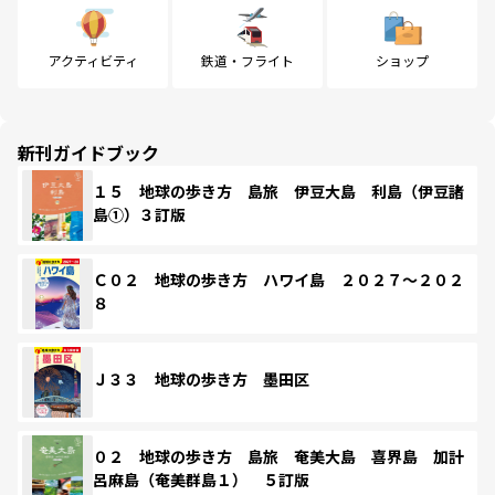
アクティビティ
鉄道・フライト
ショップ
新刊ガイドブック
１５ 地球の歩き方 島旅 伊豆大島 利島（伊豆諸
島①）３訂版
Ｃ０２ 地球の歩き方 ハワイ島 ２０２７～２０２
８
Ｊ３３ 地球の歩き方 墨田区
０２ 地球の歩き方 島旅 奄美大島 喜界島 加計
呂麻島（奄美群島１） ５訂版