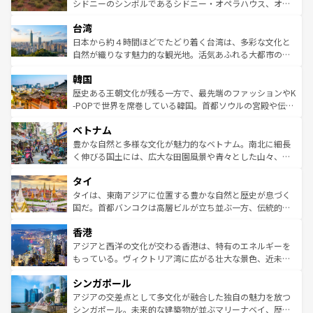
しみながら、その多様性と豊かな歴史を感じることができ
おすすめ。エメラルドグリーンに輝く海をはじめ、豊かな
シドニーのシンボルであるシドニー・オペラハウス、オー
るだろう。車でのロードトリップや列車の旅も、アメリカ
文化や歴史が息づいている。「アロハスピリット」と呼ば
ストラリア東海岸北部に広がる大サンゴ礁地帯グレートバ
ならではの贅沢な旅のスタイルだ。 なお、新着のアメリカ
台湾
れるおもてなしの心で訪れる人々を迎えてくれるハワイの
リアリーフや大陸中央部にそびえるウルル（エアーズロッ
情報は
コンテンツ一覧
を参照してほしい。
人々、おいしいローカルフードやハワイアンミュージッ
ク）、タスマニアの美しい原生林やケアンズの熱帯雨林な
日本から約４時間ほどでたどり着く台湾は、多彩な文化と
ク、伝統的なフラダンスなど、すべてがハワイの魅力を彩
ど、見どころがたくさん。また、カフェやワイン、オージ
自然が織りなす魅力的な観光地。活気あふれる大都市の台
っている。訪れるたびに新しい発見と感動が待っているハ
ービーフなどの食文化も豊かで、美味しいものであふれて
北やノスタルジックな町並みが人気な九份（ジォウフェ
ワイを、存分に味わってほしい。 なお、新着のハワイ情報
韓国
いる。アクティビティも充実しており、サーフィンやダイ
ン）、静ひつな山岳地帯である台湾東部など、都市の喧騒
は
コンテンツ一覧
を参照してほしい。
ビング、ハイキングなど、アウトドア好きにはたまらな
と山間の静けさが共存しており、訪れる人に新しい発見と
歴史ある王朝文化が残る一方で、最先端のファッションやK
い。オーストラリアの多彩な魅力を存分に味わいつくそ
驚きをもたらしてくれる。また、奥深い台湾の食文化も魅
-POPで世界を席巻している韓国。首都ソウルの宮殿や伝統
う。 なお、新着のオーストラリア情報は
コンテンツ一覧
を
力で、夜市などの屋台グルメから高級料理、ヘルシーで美
家屋が並ぶエリアでは韓国の歴史と文化に浸ることがで
参照してほしい。
ベトナム
容にもいいと評判のスイーツなど、バラエティ豊かな料理
き、地方に足を延ばせば四季折々の自然美を楽しむことが
が味わえる。 なお、新着の台湾情報は
コンテンツ一覧
を参
できる。そして、キムチや焼肉、絶品のストリートフード
豊かな自然と多様な文化が魅力的なベトナム。南北に細長
照してほしい。
まで、さまざまな韓国料理が待っている。夜には、韓国な
く伸びる国土には、広大な田園風景や青々とした山々、世
らではのナイトライフも堪能できる。あたたかいホスピタ
界遺産に登録された壮大な自然景観が点在し、都市部では
タイ
リティに包まれながら、韓国の多彩な魅力を心ゆくまで味
急速な発展と共に伝統が息づく。ハノイの古い町並みやホ
わってみてほしい。 なお、新着の韓国情報は
コンテンツ一
ーチミン市のフランス統治時代の建物も、独特の雰囲気を
タイは、東南アジアに位置する豊かな自然と歴史が息づく
覧
を参照してほしい。
醸し出している。また、バラエティの豊かさとおいしさで
国だ。首都バンコクは高層ビルが立ち並ぶ一方、伝統的な
世界中の食通を魅了してやまないベトナム料理も魅力のひ
寺院や市場がいたるところに点在し、古きよき文化と現代
香港
とつ。フォーやバインミー、ベトナムコーヒーなどは、ぜ
の活気が交差している。北部ではチェンマイなどの山岳地
ひ現地で味わいたい。どの地域を訪れてもあたたかい人々
帯で自然と触れ合い、南部ではプーケットやクラビの美し
アジアと西洋の文化が交わる香港は、特有のエネルギーを
が旅行者を迎えてくれるので、きっと忘れられない旅にな
いビーチでリゾート気分を楽しむことができる。タイ料理
もっている。ヴィクトリア湾に広がる壮大な景色、近未来
るはずだ。 なお、新着のベトナム情報は
コンテンツ一覧
を
は世界的に有名で、屋台から高級レストランまで味覚を刺
的なアートスポット、そして歴史と現代が融合した町並
参照してほしい。
シンガポール
激する。気候は一年中温暖で、どの季節にも異なる楽しみ
み、どこを訪れても感動するはず。観光スポットが密集し
が待っている。親しみやすいタイの人々、仏教を中心とし
ており、効率よく見どころを回れるのも魅力。息をのむよ
アジアの交差点として多文化が融合した独自の魅力を放つ
た文化、そして多様な観光資源が、訪れる旅人を魅了し続
うな絶景から文化的な体験まで、香港を存分に楽しみ尽く
シンガポール。未来的な建築物が並ぶマリーナベイ、歴史