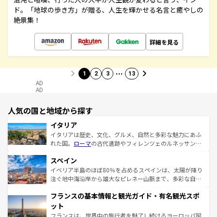
ド。「地球の歩き方」が贈る、人生を輝かせる名言と癒やしの
絶景集！
詳細を見る
…
1
2
3
13
AD
AD
人気の国と地域から探す
イタリア
イタリアは歴史、文化、グルメ、自然と多彩な魅力にあふ
れた国。
ローマ
の古代遺跡やフィレンツェのルネッサンス
美術、ヴェネツィアの運河など、歴史あるスポットはもち
スペイン
ろん、トスカーナの美しい田園風景やアマルフィ海岸の絶
景など、自然景観も見逃せない。観光の合間には、本場の
イベリア半島のほぼ80％を占めるスペインは、太陽が降り
ピザやパスタなど、絶品のイタリア料理を堪能することも
注ぐ地中海沿岸から雄大なピレネー山脈まで、多彩な自然
できる。朝目覚めてから夜眠るまで、すべての瞬間を楽し
と文化が詰まったヨーロッパ屈指の旅行先だ。多様な地域
フランスの基本情報と観光ガイド・有名観光スポ
ませてくれるイタリアで、忘れられない旅をしてみよう！
文化が根付くこの国では、情熱的なフラメンコ、熱気あふ
なお、新着のイタリア情報は
コンテンツ一覧
を参照してほ
れる闘牛、そして美味しいタパスが生活の一部となってい
ット
しい。
る。首都マドリードの洗練された雰囲気や、バルセロナの
フランスは、世界中の旅行者を魅了し続けるヨーロッパ屈