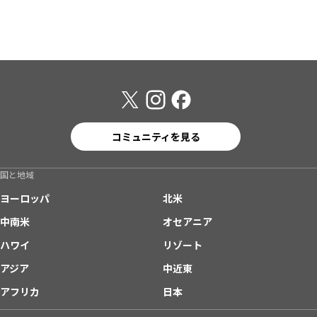
コミュニティを見る
国と地域
ヨーロッパ
北米
中南米
オセアニア
ハワイ
リゾート
アジア
中近東
アフリカ
日本