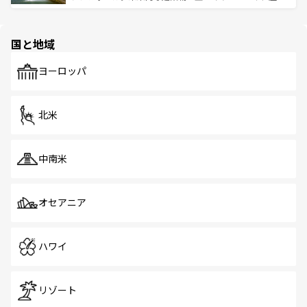
ける。 なお、新着のタイ情報は
コンテンツ一覧
を参照して
そう。 なお、新着の香港情報は
コンテンツ一覧
を参照して
と伝統を感じられるエスニックタウン、多数の緑豊かな公
ほしい。
ほしい。
園や自然保護区など、自然が調和した近代的な景観と文化
の多様性あふれるカラフルな町は、どこを歩いても新しい
国と地域
発見がある。さらに、治安のよさや充実した公共交通機関
も、旅行者にとっては魅力的なポイント。グルメも豊富
で、ホーカーズは地元の風情を楽しめる外せないスポット
ヨーロッパ
だ。訪れる人を飽きさせないシンガポールで、多様な魅力
を体感しよう。 なお、新着のシンガポール情報は
コンテン
ツ一覧
を参照してほしい。
北米
中南米
オセアニア
ハワイ
リゾート