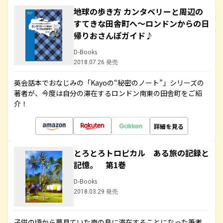
地球の歩き方 カンタベリーと周辺の
すてきな田舎町へ～ロンドンからの日
帰りおさんぽガイド♪
D-Books
2018.07.26 発売
英会話本でおなじみの「Kayoの“秘密のノート”」シリーズの
著者が、今度は自分の滞在するロンドン南東の田舎町をご紹
介！
詳細を見る
とろとろトロピカル ある旅の記録と
記憶。 第1巻
D-Books
2018.03.29 発売
子供の頃から夢見ていた南の島に滞在することになった筆者