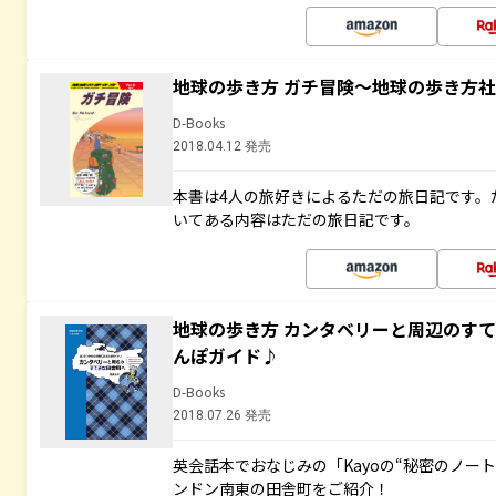
地球の歩き方 ガチ冒険～地球の歩き方
D-Books
2018.04.12 発売
本書は4人の旅好きによるただの旅日記です。
いてある内容はただの旅日記です。
地球の歩き方 カンタベリーと周辺のす
んぽガイド♪
D-Books
2018.07.26 発売
英会話本でおなじみの「Kayoの“秘密のノー
ンドン南東の田舎町をご紹介！