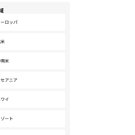
域
ヨーロッパ
北米
中南米
オセアニア
ハワイ
リゾート