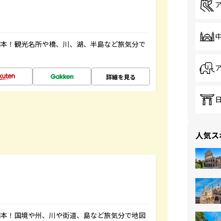
図本！観光名所や橋、川、湖、半島など旅気分で
詳細を見る
人気ス
図本！国境や州、川や街道、島など旅気分で地図