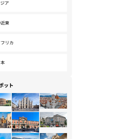
アジア
中近東
アフリカ
日本
ポット