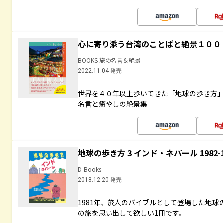
心に寄り添う台湾のことばと絶景１００
BOOKS 旅の名言＆絶景
2022.11.04 発売
世界を４０年以上歩いてきた「地球の歩き方
名言と癒やしの絶景集
地球の歩き方 3 インド・ネパール 1982
D-Books
2018.12.20 発売
1981年、旅人のバイブルとして登場した地
の旅を思い出して欲しい1冊です。