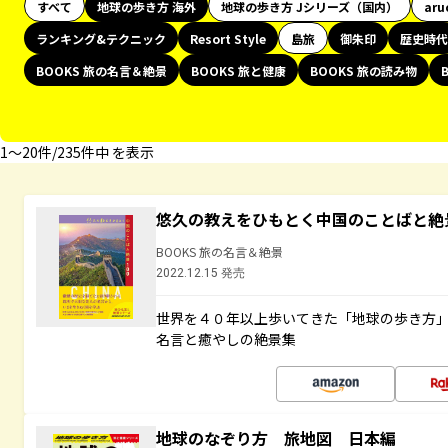
すべて
地球の歩き方 海外
地球の歩き方 Jシリーズ（国内）
aru
ランキング&テクニック
Resort Style
島旅
御朱印
歴史時代
BOOKS 旅の名言＆絶景
BOOKS 旅と健康
BOOKS 旅の読み物
1〜20件/235件中 を表示
悠久の教えをひもとく中国のことばと絶
BOOKS 旅の名言＆絶景
2022.12.15 発売
世界を４０年以上歩いてきた「地球の歩き方
名言と癒やしの絶景集
地球のなぞり方 旅地図 日本編