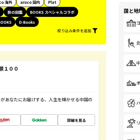
co 海外
aruco 国内
Plat
国と地
旅の図鑑
BOOKS スペシャルコラボ
BOOKS
D-Books
絞り込み条件を追加
景１００
」があなたにお届けする、人生を輝かせる中国の
詳細を見る