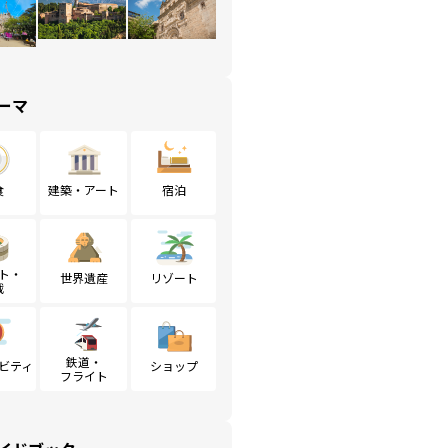
ーマ
食
建築・アート
宿泊
ト・
世界遺産
リゾート
戦
鉄道・
ビティ
ショップ
フライト