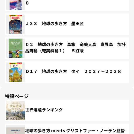
８
Ｊ３３ 地球の歩き方 墨田区
０２ 地球の歩き方 島旅 奄美大島 喜界島 加計
呂麻島（奄美群島１） ５訂版
Ｄ１７ 地球の歩き方 タイ ２０２７～２０２８
特設ページ
世界遺産ランキング
地球の歩き方 meets クリストファー・ノーラン監督