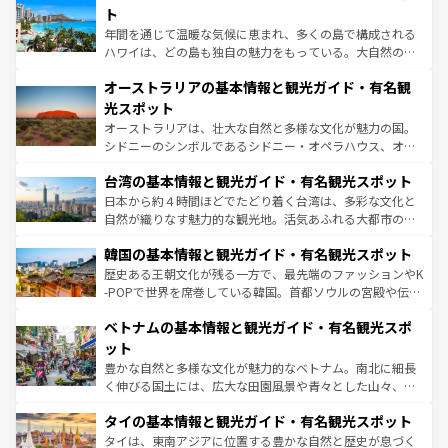
ンメントが詰まった刺激的なスポットだ。一方、アメリカ
ト
西部には大自然が広がり、グランドキャニオンやイエロー
年間を通じて温暖な気候に恵まれ、多くの島で構成される
ストーン国立公園といった絶景が堪能できる。さらに、南
ハワイは、どの島も独自の魅力をもっている。大自然の神
部のニューオーリンズでは、音楽と美食が融合した独特の
秘を感じたいなら、火山が生み出した壮大な景観を誇るハ
文化が魅力。旅行者はアメリカの各地域で異なる魅力を楽
オーストラリアの基本情報と観光ガイド・有名観
ワイ島は見逃せない。また、定番の観光地といえばオアフ
しみながら、その多様性と豊かな歴史を感じることができ
島だが、静かな自然を求めるならマウイ島やカウアイ島が
光スポット
るだろう。車でのロードトリップや列車の旅も、アメリカ
おすすめ。エメラルドグリーンに輝く海をはじめ、豊かな
オーストラリアは、壮大な自然と多様な文化が魅力の国。
ならではの贅沢な旅のスタイルだ。 なお、新着のアメリカ
文化や歴史が息づいている。「アロハスピリット」と呼ば
シドニーのシンボルであるシドニー・オペラハウス、オー
情報は
コンテンツ一覧
を参照してほしい。
れるおもてなしの心で訪れる人々を迎えてくれるハワイの
ストラリア東海岸北部に広がる大サンゴ礁地帯グレートバ
人々、おいしいローカルフードやハワイアンミュージッ
台湾の基本情報と観光ガイド・有名観光スポット
リアリーフや大陸中央部にそびえるウルル（エアーズロッ
ク、伝統的なフラダンスなど、すべてがハワイの魅力を彩
ク）、タスマニアの美しい原生林やケアンズの熱帯雨林な
日本から約４時間ほどでたどり着く台湾は、多彩な文化と
っている。訪れるたびに新しい発見と感動が待っているハ
ど、見どころがたくさん。また、カフェやワイン、オージ
自然が織りなす魅力的な観光地。活気あふれる大都市の台
ワイを、存分に味わってほしい。 なお、新着のハワイ情報
ービーフなどの食文化も豊かで、美味しいものであふれて
北やノスタルジックな町並みが人気な九份（ジォウフェ
は
コンテンツ一覧
を参照してほしい。
韓国の基本情報と観光ガイド・有名観光スポット
いる。アクティビティも充実しており、サーフィンやダイ
ン）、静ひつな山岳地帯である台湾東部など、都市の喧騒
ビング、ハイキングなど、アウトドア好きにはたまらな
と山間の静けさが共存しており、訪れる人に新しい発見と
歴史ある王朝文化が残る一方で、最先端のファッションやK
い。オーストラリアの多彩な魅力を存分に味わいつくそ
驚きをもたらしてくれる。また、奥深い台湾の食文化も魅
-POPで世界を席巻している韓国。首都ソウルの宮殿や伝統
う。 なお、新着のオーストラリア情報は
コンテンツ一覧
を
力で、夜市などの屋台グルメから高級料理、ヘルシーで美
家屋が並ぶエリアでは韓国の歴史と文化に浸ることがで
参照してほしい。
ベトナムの基本情報と観光ガイド・有名観光スポ
容にもいいと評判のスイーツなど、バラエティ豊かな料理
き、地方に足を延ばせば四季折々の自然美を楽しむことが
が味わえる。 なお、新着の台湾情報は
コンテンツ一覧
を参
できる。そして、キムチや焼肉、絶品のストリートフード
ット
照してほしい。
まで、さまざまな韓国料理が待っている。夜には、韓国な
豊かな自然と多様な文化が魅力的なベトナム。南北に細長
らではのナイトライフも堪能できる。あたたかいホスピタ
く伸びる国土には、広大な田園風景や青々とした山々、世
リティに包まれながら、韓国の多彩な魅力を心ゆくまで味
界遺産に登録された壮大な自然景観が点在し、都市部では
わってみてほしい。 なお、新着の韓国情報は
コンテンツ一
タイの基本情報と観光ガイド・有名観光スポット
急速な発展と共に伝統が息づく。ハノイの古い町並みやホ
覧
を参照してほしい。
ーチミン市のフランス統治時代の建物も、独特の雰囲気を
タイは、東南アジアに位置する豊かな自然と歴史が息づく