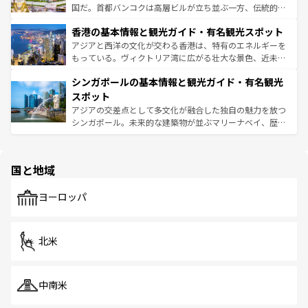
醸し出している。また、バラエティの豊かさとおいしさで
国だ。首都バンコクは高層ビルが立ち並ぶ一方、伝統的な
世界中の食通を魅了してやまないベトナム料理も魅力のひ
寺院や市場がいたるところに点在し、古きよき文化と現代
香港の基本情報と観光ガイド・有名観光スポット
とつ。フォーやバインミー、ベトナムコーヒーなどは、ぜ
の活気が交差している。北部ではチェンマイなどの山岳地
ひ現地で味わいたい。どの地域を訪れてもあたたかい人々
帯で自然と触れ合い、南部ではプーケットやクラビの美し
アジアと西洋の文化が交わる香港は、特有のエネルギーを
が旅行者を迎えてくれるので、きっと忘れられない旅にな
いビーチでリゾート気分を楽しむことができる。タイ料理
もっている。ヴィクトリア湾に広がる壮大な景色、近未来
るはずだ。 なお、新着のベトナム情報は
コンテンツ一覧
を
は世界的に有名で、屋台から高級レストランまで味覚を刺
的なアートスポット、そして歴史と現代が融合した町並
参照してほしい。
シンガポールの基本情報と観光ガイド・有名観光
激する。気候は一年中温暖で、どの季節にも異なる楽しみ
み、どこを訪れても感動するはず。観光スポットが密集し
が待っている。親しみやすいタイの人々、仏教を中心とし
ており、効率よく見どころを回れるのも魅力。息をのむよ
スポット
た文化、そして多様な観光資源が、訪れる旅人を魅了し続
うな絶景から文化的な体験まで、香港を存分に楽しみ尽く
アジアの交差点として多文化が融合した独自の魅力を放つ
ける。 なお、新着のタイ情報は
コンテンツ一覧
を参照して
そう。 なお、新着の香港情報は
コンテンツ一覧
を参照して
シンガポール。未来的な建築物が並ぶマリーナベイ、歴史
ほしい。
ほしい。
と伝統を感じられるエスニックタウン、多数の緑豊かな公
園や自然保護区など、自然が調和した近代的な景観と文化
の多様性あふれるカラフルな町は、どこを歩いても新しい
国と地域
発見がある。さらに、治安のよさや充実した公共交通機関
も、旅行者にとっては魅力的なポイント。グルメも豊富
で、ホーカーズは地元の風情を楽しめる外せないスポット
ヨーロッパ
だ。訪れる人を飽きさせないシンガポールで、多様な魅力
を体感しよう。 なお、新着のシンガポール情報は
コンテン
ツ一覧
を参照してほしい。
北米
中南米