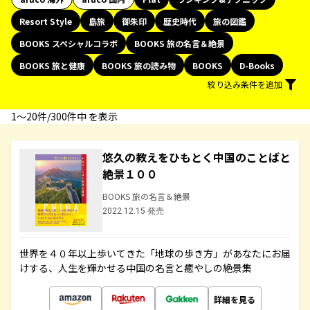
Resort Style
島旅
御朱印
歴史時代
旅の図鑑
BOOKS スペシャルコラボ
BOOKS 旅の名言＆絶景
BOOKS 旅と健康
BOOKS 旅の読み物
BOOKS
D-Books
絞り込み条件を追加
1〜20件/300件中 を表示
悠久の教えをひもとく中国のことばと
絶景１００
BOOKS 旅の名言＆絶景
2022.12.15 発売
世界を４０年以上歩いてきた「地球の歩き方」があなたにお届
けする、人生を輝かせる中国の名言と癒やしの絶景集
詳細を見る