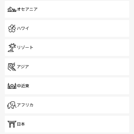
オセアニア
ハワイ
リゾート
アジア
中近東
アフリカ
日本