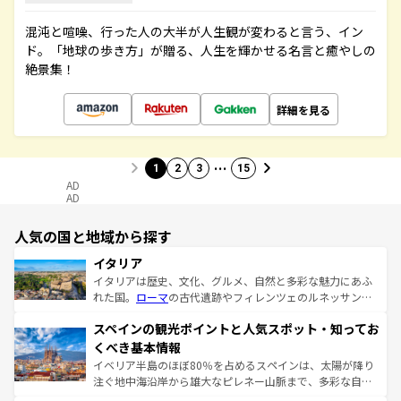
混沌と喧噪、行った人の大半が人生観が変わると言う、イン
ド。「地球の歩き方」が贈る、人生を輝かせる名言と癒やしの
絶景集！
詳細を見る
…
1
2
3
15
AD
AD
人気の国と地域から探す
イタリア
イタリアは歴史、文化、グルメ、自然と多彩な魅力にあふ
れた国。
ローマ
の古代遺跡やフィレンツェのルネッサンス
美術、ヴェネツィアの運河など、歴史あるスポットはもち
スペインの観光ポイントと人気スポット・知ってお
ろん、トスカーナの美しい田園風景やアマルフィ海岸の絶
景など、自然景観も見逃せない。観光の合間には、本場の
くべき基本情報
ピザやパスタなど、絶品のイタリア料理を堪能することも
イベリア半島のほぼ80％を占めるスペインは、太陽が降り
できる。朝目覚めてから夜眠るまで、すべての瞬間を楽し
注ぐ地中海沿岸から雄大なピレネー山脈まで、多彩な自然
ませてくれるイタリアで、忘れられない旅をしてみよう！
と文化が詰まったヨーロッパ屈指の旅行先だ。多様な地域