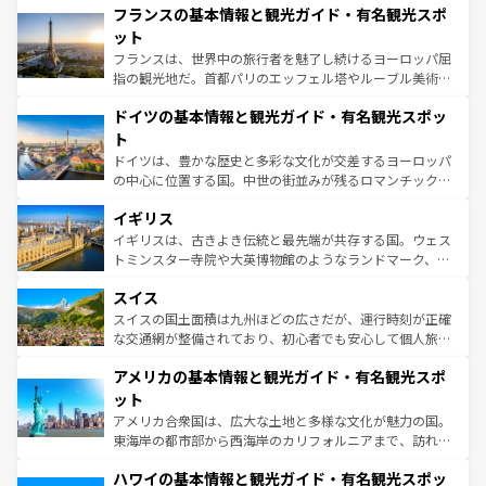
なお、新着のイタリア情報は
コンテンツ一覧
を参照してほ
フランスの基本情報と観光ガイド・有名観光スポ
文化が根付くこの国では、情熱的なフラメンコ、熱気あふ
しい。
れる闘牛、そして美味しいタパスが生活の一部となってい
ット
る。首都マドリードの洗練された雰囲気や、バルセロナの
フランスは、世界中の旅行者を魅了し続けるヨーロッパ屈
アートに溢れた街角から、地方では古代ローマ遺跡や中世
指の観光地だ。首都パリのエッフェル塔やルーブル美術館
の城塞都市、穏やかなビーチリゾートまで多彩な表情を見
といった象徴的なスポットから、田舎町の古風な美しさま
せる。地方によって風土や気候が異なるスペインはその個
ドイツの基本情報と観光ガイド・有名観光スポッ
で、幅広い魅力が詰まっている。華麗な宮殿、歴史的な大
性で訪れる人を魅了する。 なお、新着のスペイン情報は
コ
聖堂、美しいビーチ、そして豊かな自然が、訪れる者を心
ト
ンテンツ一覧
を参照してほしい。
から魅了する。また、フランスは美食の国としても知ら
ドイツは、豊かな歴史と多彩な文化が交差するヨーロッパ
れ、フランス料理はユネスコ無形文化遺産にも登録されて
の中心に位置する国。中世の街並みが残るロマンチック街
いる。シャンパンの発祥地であるランス、プロヴァンスの
道から、未来を先取りするようなモダンな都市まで多様な
香り高いラベンダー畑など、多彩な楽しみ方が可能だ。さ
イギリス
顔を持つこの国は、どこを歩いても飽きることがない。ベ
らに、パリ以外の地域にも魅力が溢れており、どの街角に
ルリンの文化的活気、バイエルン州のアルプスの絶景、そ
イギリスは、古きよき伝統と最先端が共存する国。ウェス
も豊かな歴史と文化が息づいている。パリ以外の個性あふ
してライン川沿いのワイン畑といった風景は必見。ビール
トミンスター寺院や大英博物館のようなランドマーク、歴
れる地方に足を運ぶとそれぞれで全く異なる文化を体験で
とソーセージを味わいながら地元の人と過ごす楽しい時間
史ある大学都市、美しい丘陵地帯や牧歌的な風景など、エ
きるだろう。 なお、新着のフランス情報は
コンテンツ一覧
スイス
は、お酒好きな人にはぜひ体験してほしい。 なお、新着の
リアごとに異なる魅力がある。また、優雅なアフタヌーン
を参照してほしい。
ドイツ情報は
コンテンツ一覧
を参照してほしい。
ティー、ビール好きにはたまらない英国パブ、サッカー観
スイスの国土面積は九州ほどの広さだが、運行時刻が正確
戦など、本場だからこそできる体験も豊富。イギリスを旅
な交通網が整備されており、初心者でも安心して個人旅行
して楽しみつくそう。 なお、新着のイギリス情報は
コンテ
を楽しめる。日本同様に時刻表どおりの旅が可能だ。中世
アメリカの基本情報と観光ガイド・有名観光スポ
ンツ一覧
を参照してほしい。
の建物がそのまま残る町や、スイスならではのユニークな
博物館もあり、アルプス観光だけでなく町歩きも満喫する
ット
ことができる。国民の所得が高いため物価も高いが、旅行
アメリカ合衆国は、広大な土地と多様な文化が魅力の国。
者向けの交通パス提供のサービスもあり、うまく活用すれ
東海岸の都市部から西海岸のカリフォルニアまで、訪れる
ば市内交通費無料で観光を楽しむこともできる。 なお、新
場所ごとに異なる風景と体験が待っている。ニューヨーク
着のスイス情報は
コンテンツ一覧
を参照してほしい。
ハワイの基本情報と観光ガイド・有名観光スポッ
のような巨大都市は、観光、ショッピング、エンターテイ