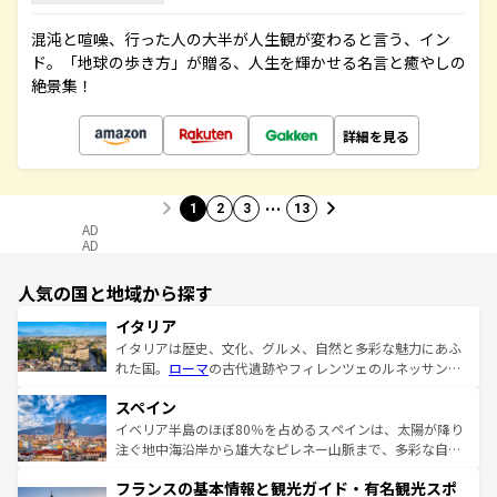
混沌と喧噪、行った人の大半が人生観が変わると言う、イン
ド。「地球の歩き方」が贈る、人生を輝かせる名言と癒やしの
絶景集！
詳細を見る
…
1
2
3
13
AD
AD
人気の国と地域から探す
イタリア
イタリアは歴史、文化、グルメ、自然と多彩な魅力にあふ
れた国。
ローマ
の古代遺跡やフィレンツェのルネッサンス
美術、ヴェネツィアの運河など、歴史あるスポットはもち
スペイン
ろん、トスカーナの美しい田園風景やアマルフィ海岸の絶
景など、自然景観も見逃せない。観光の合間には、本場の
イベリア半島のほぼ80％を占めるスペインは、太陽が降り
ピザやパスタなど、絶品のイタリア料理を堪能することも
注ぐ地中海沿岸から雄大なピレネー山脈まで、多彩な自然
できる。朝目覚めてから夜眠るまで、すべての瞬間を楽し
と文化が詰まったヨーロッパ屈指の旅行先だ。多様な地域
フランスの基本情報と観光ガイド・有名観光スポ
ませてくれるイタリアで、忘れられない旅をしてみよう！
文化が根付くこの国では、情熱的なフラメンコ、熱気あふ