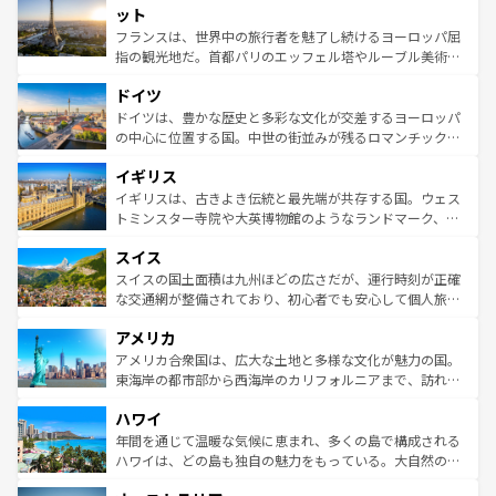
なお、新着のイタリア情報は
コンテンツ一覧
を参照してほ
れる闘牛、そして美味しいタパスが生活の一部となってい
ット
しい。
る。首都マドリードの洗練された雰囲気や、バルセロナの
フランスは、世界中の旅行者を魅了し続けるヨーロッパ屈
アートに溢れた街角から、地方では古代ローマ遺跡や中世
指の観光地だ。首都パリのエッフェル塔やルーブル美術館
の城塞都市、穏やかなビーチリゾートまで多彩な表情を見
といった象徴的なスポットから、田舎町の古風な美しさま
せる。地方によって風土や気候が異なるスペインはその個
ドイツ
で、幅広い魅力が詰まっている。華麗な宮殿、歴史的な大
性で訪れる人を魅了する。 なお、新着のスペイン情報は
コ
聖堂、美しいビーチ、そして豊かな自然が、訪れる者を心
ドイツは、豊かな歴史と多彩な文化が交差するヨーロッパ
ンテンツ一覧
を参照してほしい。
から魅了する。また、フランスは美食の国としても知ら
の中心に位置する国。中世の街並みが残るロマンチック街
れ、フランス料理はユネスコ無形文化遺産にも登録されて
道から、未来を先取りするようなモダンな都市まで多様な
イギリス
いる。シャンパンの発祥地であるランス、プロヴァンスの
顔を持つこの国は、どこを歩いても飽きることがない。ベ
香り高いラベンダー畑など、多彩な楽しみ方が可能だ。さ
ルリンの文化的活気、バイエルン州のアルプスの絶景、そ
イギリスは、古きよき伝統と最先端が共存する国。ウェス
らに、パリ以外の地域にも魅力が溢れており、どの街角に
してライン川沿いのワイン畑といった風景は必見。ビール
トミンスター寺院や大英博物館のようなランドマーク、歴
も豊かな歴史と文化が息づいている。パリ以外の個性あふ
とソーセージを味わいながら地元の人と過ごす楽しい時間
史ある大学都市、美しい丘陵地帯や牧歌的な風景など、エ
れる地方に足を運ぶとそれぞれで全く異なる文化を体験で
スイス
は、お酒好きな人にはぜひ体験してほしい。 なお、新着の
リアごとに異なる魅力がある。また、優雅なアフタヌーン
きるだろう。 なお、新着のフランス情報は
コンテンツ一覧
ドイツ情報は
コンテンツ一覧
を参照してほしい。
ティー、ビール好きにはたまらない英国パブ、サッカー観
スイスの国土面積は九州ほどの広さだが、運行時刻が正確
を参照してほしい。
戦など、本場だからこそできる体験も豊富。イギリスを旅
な交通網が整備されており、初心者でも安心して個人旅行
して楽しみつくそう。 なお、新着のイギリス情報は
コンテ
を楽しめる。日本同様に時刻表どおりの旅が可能だ。中世
アメリカ
ンツ一覧
を参照してほしい。
の建物がそのまま残る町や、スイスならではのユニークな
博物館もあり、アルプス観光だけでなく町歩きも満喫する
アメリカ合衆国は、広大な土地と多様な文化が魅力の国。
ことができる。国民の所得が高いため物価も高いが、旅行
東海岸の都市部から西海岸のカリフォルニアまで、訪れる
者向けの交通パス提供のサービスもあり、うまく活用すれ
場所ごとに異なる風景と体験が待っている。ニューヨーク
ハワイ
ば市内交通費無料で観光を楽しむこともできる。 なお、新
のような巨大都市は、観光、ショッピング、エンターテイ
着のスイス情報は
コンテンツ一覧
を参照してほしい。
ンメントが詰まった刺激的なスポットだ。一方、アメリカ
年間を通じて温暖な気候に恵まれ、多くの島で構成される
西部には大自然が広がり、グランドキャニオンやイエロー
ハワイは、どの島も独自の魅力をもっている。大自然の神
ストーン国立公園といった絶景が堪能できる。さらに、南
秘を感じたいなら、火山が生み出した壮大な景観を誇るハ