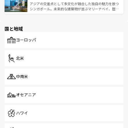
が待っている。親しみやすいタイの人々、仏教を中心とし
ており、効率よく見どころを回れるのも魅力。息をのむよ
アジアの交差点として多文化が融合した独自の魅力を放つ
た文化、そして多様な観光資源が、訪れる旅人を魅了し続
うな絶景から文化的な体験まで、香港を存分に楽しみ尽く
シンガポール。未来的な建築物が並ぶマリーナベイ、歴史
ける。 なお、新着のタイ情報は
コンテンツ一覧
を参照して
そう。 なお、新着の香港情報は
コンテンツ一覧
を参照して
と伝統を感じられるエスニックタウン、多数の緑豊かな公
ほしい。
ほしい。
園や自然保護区など、自然が調和した近代的な景観と文化
の多様性あふれるカラフルな町は、どこを歩いても新しい
国と地域
発見がある。さらに、治安のよさや充実した公共交通機関
も、旅行者にとっては魅力的なポイント。グルメも豊富
で、ホーカーズは地元の風情を楽しめる外せないスポット
ヨーロッパ
だ。訪れる人を飽きさせないシンガポールで、多様な魅力
を体感しよう。 なお、新着のシンガポール情報は
コンテン
ツ一覧
を参照してほしい。
北米
中南米
オセアニア
ハワイ