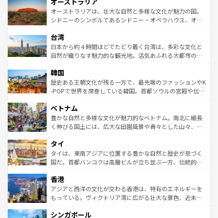
オーストラリア
部のニューオーリンズでは、音楽と美食が融合した独特の
ワイ島は見逃せない。また、定番の観光地といえばオアフ
文化が魅力。旅行者はアメリカの各地域で異なる魅力を楽
島だが、静かな自然を求めるならマウイ島やカウアイ島が
オーストラリアは、壮大な自然と多様な文化が魅力の国。
しみながら、その多様性と豊かな歴史を感じることができ
おすすめ。エメラルドグリーンに輝く海をはじめ、豊かな
シドニーのシンボルであるシドニー・オペラハウス、オー
るだろう。車でのロードトリップや列車の旅も、アメリカ
文化や歴史が息づいている。「アロハスピリット」と呼ば
ストラリア東海岸北部に広がる大サンゴ礁地帯グレートバ
ならではの贅沢な旅のスタイルだ。 なお、新着のアメリカ
台湾
れるおもてなしの心で訪れる人々を迎えてくれるハワイの
リアリーフや大陸中央部にそびえるウルル（エアーズロッ
情報は
コンテンツ一覧
を参照してほしい。
人々、おいしいローカルフードやハワイアンミュージッ
ク）、タスマニアの美しい原生林やケアンズの熱帯雨林な
日本から約４時間ほどでたどり着く台湾は、多彩な文化と
ク、伝統的なフラダンスなど、すべてがハワイの魅力を彩
ど、見どころがたくさん。また、カフェやワイン、オージ
自然が織りなす魅力的な観光地。活気あふれる大都市の台
っている。訪れるたびに新しい発見と感動が待っているハ
ービーフなどの食文化も豊かで、美味しいものであふれて
北やノスタルジックな町並みが人気な九份（ジォウフェ
ワイを、存分に味わってほしい。 なお、新着のハワイ情報
韓国
いる。アクティビティも充実しており、サーフィンやダイ
ン）、静ひつな山岳地帯である台湾東部など、都市の喧騒
は
コンテンツ一覧
を参照してほしい。
ビング、ハイキングなど、アウトドア好きにはたまらな
と山間の静けさが共存しており、訪れる人に新しい発見と
歴史ある王朝文化が残る一方で、最先端のファッションやK
い。オーストラリアの多彩な魅力を存分に味わいつくそ
驚きをもたらしてくれる。また、奥深い台湾の食文化も魅
-POPで世界を席巻している韓国。首都ソウルの宮殿や伝統
う。 なお、新着のオーストラリア情報は
コンテンツ一覧
を
力で、夜市などの屋台グルメから高級料理、ヘルシーで美
家屋が並ぶエリアでは韓国の歴史と文化に浸ることがで
参照してほしい。
ベトナム
容にもいいと評判のスイーツなど、バラエティ豊かな料理
き、地方に足を延ばせば四季折々の自然美を楽しむことが
が味わえる。 なお、新着の台湾情報は
コンテンツ一覧
を参
できる。そして、キムチや焼肉、絶品のストリートフード
豊かな自然と多様な文化が魅力的なベトナム。南北に細長
照してほしい。
まで、さまざまな韓国料理が待っている。夜には、韓国な
く伸びる国土には、広大な田園風景や青々とした山々、世
らではのナイトライフも堪能できる。あたたかいホスピタ
界遺産に登録された壮大な自然景観が点在し、都市部では
タイ
リティに包まれながら、韓国の多彩な魅力を心ゆくまで味
急速な発展と共に伝統が息づく。ハノイの古い町並みやホ
わってみてほしい。 なお、新着の韓国情報は
コンテンツ一
ーチミン市のフランス統治時代の建物も、独特の雰囲気を
タイは、東南アジアに位置する豊かな自然と歴史が息づく
覧
を参照してほしい。
醸し出している。また、バラエティの豊かさとおいしさで
国だ。首都バンコクは高層ビルが立ち並ぶ一方、伝統的な
世界中の食通を魅了してやまないベトナム料理も魅力のひ
寺院や市場がいたるところに点在し、古きよき文化と現代
香港
とつ。フォーやバインミー、ベトナムコーヒーなどは、ぜ
の活気が交差している。北部ではチェンマイなどの山岳地
ひ現地で味わいたい。どの地域を訪れてもあたたかい人々
帯で自然と触れ合い、南部ではプーケットやクラビの美し
アジアと西洋の文化が交わる香港は、特有のエネルギーを
が旅行者を迎えてくれるので、きっと忘れられない旅にな
いビーチでリゾート気分を楽しむことができる。タイ料理
もっている。ヴィクトリア湾に広がる壮大な景色、近未来
るはずだ。 なお、新着のベトナム情報は
コンテンツ一覧
を
は世界的に有名で、屋台から高級レストランまで味覚を刺
的なアートスポット、そして歴史と現代が融合した町並
参照してほしい。
シンガポール
激する。気候は一年中温暖で、どの季節にも異なる楽しみ
み、どこを訪れても感動するはず。観光スポットが密集し