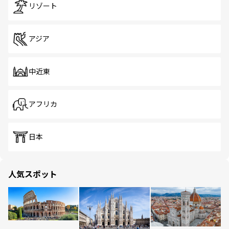
リゾート
アジア
中近東
アフリカ
日本
人気スポット