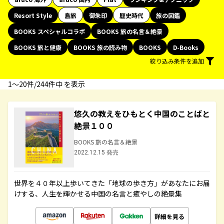
Resort Style
島旅
御朱印
歴史時代
旅の図鑑
BOOKS スペシャルコラボ
BOOKS 旅の名言＆絶景
BOOKS 旅と健康
BOOKS 旅の読み物
BOOKS
D-Books
絞り込み条件を追加
1〜20件/244件中 を表示
悠久の教えをひもとく中国のことばと
絶景１００
BOOKS 旅の名言＆絶景
2022.12.15 発売
世界を４０年以上歩いてきた「地球の歩き方」があなたにお届
けする、人生を輝かせる中国の名言と癒やしの絶景集
詳細を見る