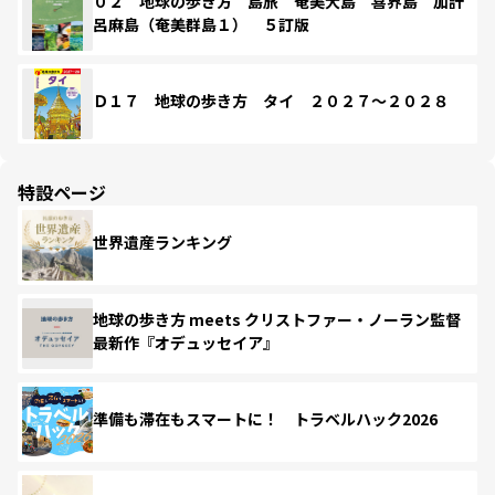
０２ 地球の歩き方 島旅 奄美大島 喜界島 加計
呂麻島（奄美群島１） ５訂版
Ｄ１７ 地球の歩き方 タイ ２０２７～２０２８
特設ページ
世界遺産ランキング
地球の歩き方 meets クリストファー・ノーラン監督
最新作『オデュッセイア』
準備も滞在もスマートに！ トラベルハック2026