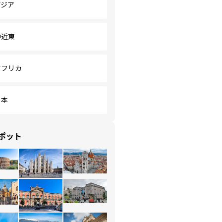
アジア
中近東
アフリカ
日本
ポット