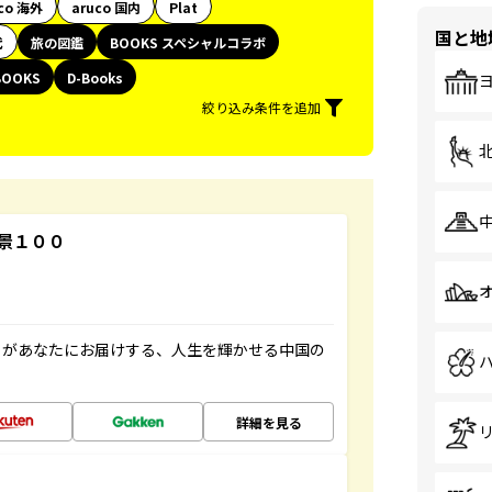
co 海外
aruco 国内
Plat
国と地
代
旅の図鑑
BOOKS スペシャルコラボ
BOOKS
D-Books
絞り込み条件を追加
景１００
」があなたにお届けする、人生を輝かせる中国の
詳細を見る