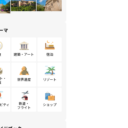
ーマ
食
建築・アート
宿泊
ト・
世界遺産
リゾート
戦
鉄道・
ビティ
ショップ
フライト