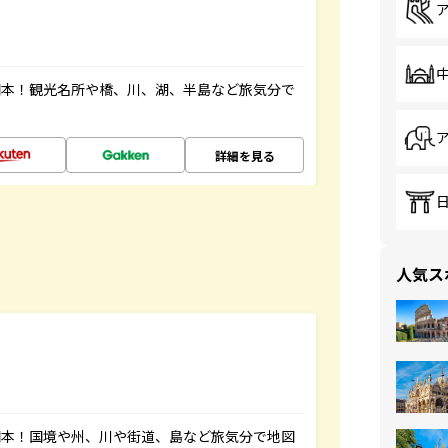
図本！観光名所や橋、川、湖、半島など旅気分で
詳細を見る
人気ス
図本！国境や州、川や街道、島など旅気分で地図