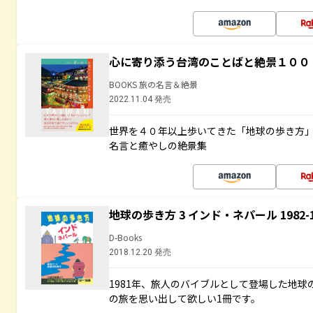
心に寄り添う台湾のことばと絶景１００
BOOKS 旅の名言＆絶景
2022.11.04 発売
世界を４０年以上歩いてきた「地球の歩き方
名言と癒やしの絶景集
地球の歩き方 3 インド・ネパール 1982
D-Books
2018.12.20 発売
1981年、旅人のバイブルとして登場した地
の旅を思い出して欲しい1冊です。