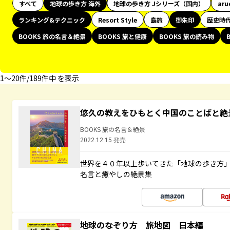
すべて
地球の歩き方 海外
地球の歩き方 Jシリーズ（国内）
aru
ランキング&テクニック
Resort Style
島旅
御朱印
歴史時
BOOKS 旅の名言＆絶景
BOOKS 旅と健康
BOOKS 旅の読み物
1〜20件/189件中 を表示
悠久の教えをひもとく中国のことばと絶
BOOKS 旅の名言＆絶景
2022.12.15 発売
世界を４０年以上歩いてきた「地球の歩き方
名言と癒やしの絶景集
地球のなぞり方 旅地図 日本編