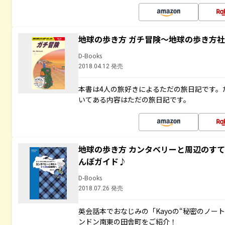
地球の歩き方 ガチ冒険～地球の歩き方
D-Books
2018.04.12 発売
本書は4人の旅好きによるただの旅日記です。
いてある内容はただの旅日記です。
地球の歩き方 カンタベリーと周辺のす
んぽガイド♪
D-Books
2018.07.26 発売
英会話本でおなじみの「Kayoの“秘密のノー
ンドン南東の田舎町をご紹介！