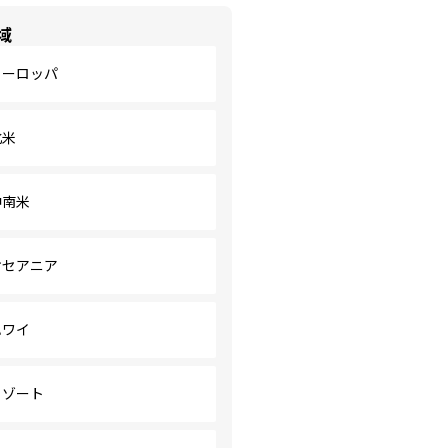
域
ヨーロッパ
北米
中南米
オセアニア
ハワイ
リゾート