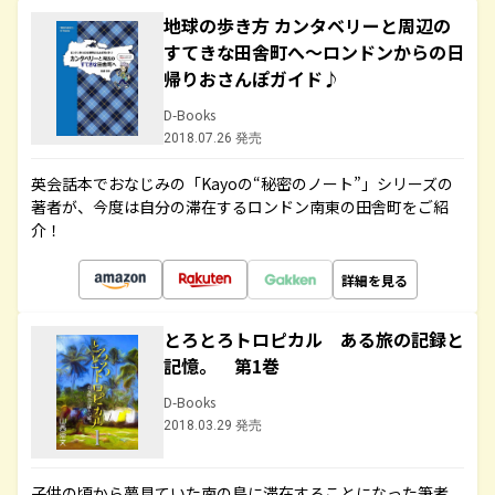
地球の歩き方 カンタベリーと周辺の
すてきな田舎町へ～ロンドンからの日
帰りおさんぽガイド♪
D-Books
2018.07.26 発売
英会話本でおなじみの「Kayoの“秘密のノート”」シリーズの
著者が、今度は自分の滞在するロンドン南東の田舎町をご紹
介！
詳細を見る
とろとろトロピカル ある旅の記録と
記憶。 第1巻
D-Books
2018.03.29 発売
子供の頃から夢見ていた南の島に滞在することになった筆者