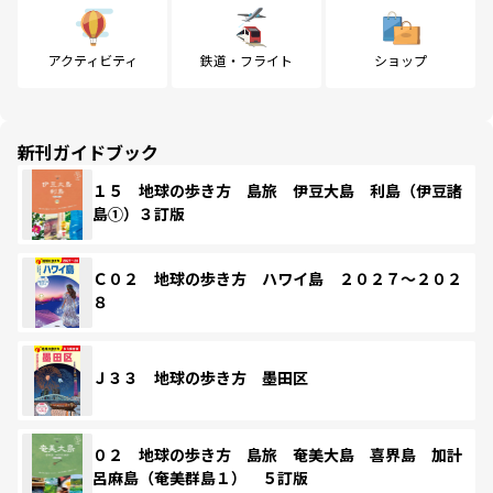
アクティビティ
鉄道・フライト
ショップ
新刊ガイドブック
１５ 地球の歩き方 島旅 伊豆大島 利島（伊豆諸
島①）３訂版
Ｃ０２ 地球の歩き方 ハワイ島 ２０２７～２０２
８
Ｊ３３ 地球の歩き方 墨田区
０２ 地球の歩き方 島旅 奄美大島 喜界島 加計
呂麻島（奄美群島１） ５訂版