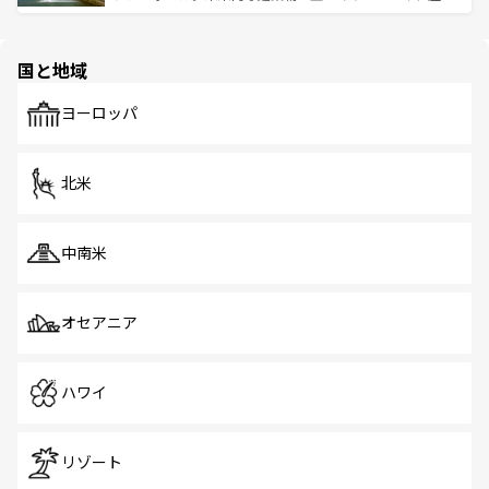
ける。 なお、新着のタイ情報は
コンテンツ一覧
を参照して
そう。 なお、新着の香港情報は
コンテンツ一覧
を参照して
と伝統を感じられるエスニックタウン、多数の緑豊かな公
ほしい。
ほしい。
園や自然保護区など、自然が調和した近代的な景観と文化
の多様性あふれるカラフルな町は、どこを歩いても新しい
国と地域
発見がある。さらに、治安のよさや充実した公共交通機関
も、旅行者にとっては魅力的なポイント。グルメも豊富
で、ホーカーズは地元の風情を楽しめる外せないスポット
ヨーロッパ
だ。訪れる人を飽きさせないシンガポールで、多様な魅力
を体感しよう。 なお、新着のシンガポール情報は
コンテン
ツ一覧
を参照してほしい。
北米
中南米
オセアニア
ハワイ
リゾート