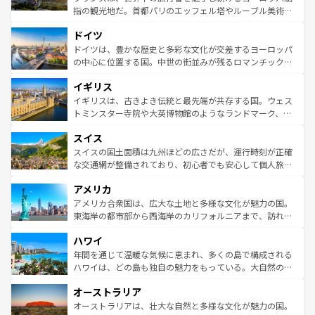
アートに溢れた街角から、地方では古代ローマ遺跡や中世
指の観光地だ。首都パリのエッフェル塔やルーブル美術館
の城塞都市、穏やかなビーチリゾートまで多彩な表情を見
といった象徴的なスポットから、田舎町の古風な美しさま
せる。地方によって風土や気候が異なるスペインはその個
ドイツ
で、幅広い魅力が詰まっている。華麗な宮殿、歴史的な大
性で訪れる人を魅了する。 なお、新着のスペイン情報は
コ
聖堂、美しいビーチ、そして豊かな自然が、訪れる者を心
ドイツは、豊かな歴史と多彩な文化が交差するヨーロッパ
ンテンツ一覧
を参照してほしい。
から魅了する。また、フランスは美食の国としても知ら
の中心に位置する国。中世の街並みが残るロマンチック街
れ、フランス料理はユネスコ無形文化遺産にも登録されて
道から、未来を先取りするようなモダンな都市まで多様な
イギリス
いる。シャンパンの発祥地であるランス、プロヴァンスの
顔を持つこの国は、どこを歩いても飽きることがない。ベ
香り高いラベンダー畑など、多彩な楽しみ方が可能だ。さ
ルリンの文化的活気、バイエルン州のアルプスの絶景、そ
イギリスは、古きよき伝統と最先端が共存する国。ウェス
らに、パリ以外の地域にも魅力が溢れており、どの街角に
してライン川沿いのワイン畑といった風景は必見。ビール
トミンスター寺院や大英博物館のようなランドマーク、歴
も豊かな歴史と文化が息づいている。パリ以外の個性あふ
とソーセージを味わいながら地元の人と過ごす楽しい時間
史ある大学都市、美しい丘陵地帯や牧歌的な風景など、エ
れる地方に足を運ぶとそれぞれで全く異なる文化を体験で
スイス
は、お酒好きな人にはぜひ体験してほしい。 なお、新着の
リアごとに異なる魅力がある。また、優雅なアフタヌーン
きるだろう。 なお、新着のフランス情報は
コンテンツ一覧
ドイツ情報は
コンテンツ一覧
を参照してほしい。
ティー、ビール好きにはたまらない英国パブ、サッカー観
スイスの国土面積は九州ほどの広さだが、運行時刻が正確
を参照してほしい。
戦など、本場だからこそできる体験も豊富。イギリスを旅
な交通網が整備されており、初心者でも安心して個人旅行
して楽しみつくそう。 なお、新着のイギリス情報は
コンテ
を楽しめる。日本同様に時刻表どおりの旅が可能だ。中世
アメリカ
ンツ一覧
を参照してほしい。
の建物がそのまま残る町や、スイスならではのユニークな
博物館もあり、アルプス観光だけでなく町歩きも満喫する
アメリカ合衆国は、広大な土地と多様な文化が魅力の国。
ことができる。国民の所得が高いため物価も高いが、旅行
東海岸の都市部から西海岸のカリフォルニアまで、訪れる
者向けの交通パス提供のサービスもあり、うまく活用すれ
場所ごとに異なる風景と体験が待っている。ニューヨーク
ハワイ
ば市内交通費無料で観光を楽しむこともできる。 なお、新
のような巨大都市は、観光、ショッピング、エンターテイ
着のスイス情報は
コンテンツ一覧
を参照してほしい。
ンメントが詰まった刺激的なスポットだ。一方、アメリカ
年間を通じて温暖な気候に恵まれ、多くの島で構成される
西部には大自然が広がり、グランドキャニオンやイエロー
ハワイは、どの島も独自の魅力をもっている。大自然の神
ストーン国立公園といった絶景が堪能できる。さらに、南
秘を感じたいなら、火山が生み出した壮大な景観を誇るハ
オーストラリア
部のニューオーリンズでは、音楽と美食が融合した独特の
ワイ島は見逃せない。また、定番の観光地といえばオアフ
文化が魅力。旅行者はアメリカの各地域で異なる魅力を楽
島だが、静かな自然を求めるならマウイ島やカウアイ島が
オーストラリアは、壮大な自然と多様な文化が魅力の国。