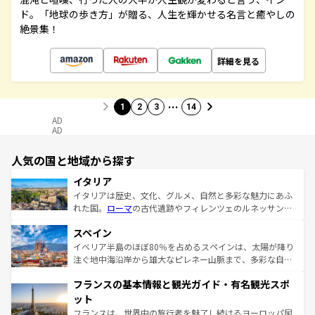
ド。「地球の歩き方」が贈る、人生を輝かせる名言と癒やしの
絶景集！
詳細を見る
…
1
2
3
14
AD
AD
人気の国と地域から探す
イタリア
イタリアは歴史、文化、グルメ、自然と多彩な魅力にあふ
れた国。
ローマ
の古代遺跡やフィレンツェのルネッサンス
美術、ヴェネツィアの運河など、歴史あるスポットはもち
スペイン
ろん、トスカーナの美しい田園風景やアマルフィ海岸の絶
景など、自然景観も見逃せない。観光の合間には、本場の
イベリア半島のほぼ80％を占めるスペインは、太陽が降り
ピザやパスタなど、絶品のイタリア料理を堪能することも
注ぐ地中海沿岸から雄大なピレネー山脈まで、多彩な自然
できる。朝目覚めてから夜眠るまで、すべての瞬間を楽し
と文化が詰まったヨーロッパ屈指の旅行先だ。多様な地域
フランスの基本情報と観光ガイド・有名観光スポ
ませてくれるイタリアで、忘れられない旅をしてみよう！
文化が根付くこの国では、情熱的なフラメンコ、熱気あふ
なお、新着のイタリア情報は
コンテンツ一覧
を参照してほ
れる闘牛、そして美味しいタパスが生活の一部となってい
ット
しい。
る。首都マドリードの洗練された雰囲気や、バルセロナの
フランスは、世界中の旅行者を魅了し続けるヨーロッパ屈