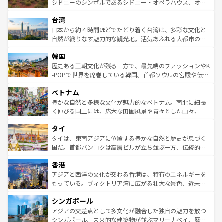
しみながら、その多様性と豊かな歴史を感じることができ
おすすめ。エメラルドグリーンに輝く海をはじめ、豊かな
シドニーのシンボルであるシドニー・オペラハウス、オー
るだろう。車でのロードトリップや列車の旅も、アメリカ
文化や歴史が息づいている。「アロハスピリット」と呼ば
ストラリア東海岸北部に広がる大サンゴ礁地帯グレートバ
ならではの贅沢な旅のスタイルだ。 なお、新着のアメリカ
台湾
れるおもてなしの心で訪れる人々を迎えてくれるハワイの
リアリーフや大陸中央部にそびえるウルル（エアーズロッ
情報は
コンテンツ一覧
を参照してほしい。
人々、おいしいローカルフードやハワイアンミュージッ
ク）、タスマニアの美しい原生林やケアンズの熱帯雨林な
日本から約４時間ほどでたどり着く台湾は、多彩な文化と
ク、伝統的なフラダンスなど、すべてがハワイの魅力を彩
ど、見どころがたくさん。また、カフェやワイン、オージ
自然が織りなす魅力的な観光地。活気あふれる大都市の台
っている。訪れるたびに新しい発見と感動が待っているハ
ービーフなどの食文化も豊かで、美味しいものであふれて
北やノスタルジックな町並みが人気な九份（ジォウフェ
ワイを、存分に味わってほしい。 なお、新着のハワイ情報
韓国
いる。アクティビティも充実しており、サーフィンやダイ
ン）、静ひつな山岳地帯である台湾東部など、都市の喧騒
は
コンテンツ一覧
を参照してほしい。
ビング、ハイキングなど、アウトドア好きにはたまらな
と山間の静けさが共存しており、訪れる人に新しい発見と
歴史ある王朝文化が残る一方で、最先端のファッションやK
い。オーストラリアの多彩な魅力を存分に味わいつくそ
驚きをもたらしてくれる。また、奥深い台湾の食文化も魅
-POPで世界を席巻している韓国。首都ソウルの宮殿や伝統
う。 なお、新着のオーストラリア情報は
コンテンツ一覧
を
力で、夜市などの屋台グルメから高級料理、ヘルシーで美
家屋が並ぶエリアでは韓国の歴史と文化に浸ることがで
参照してほしい。
ベトナム
容にもいいと評判のスイーツなど、バラエティ豊かな料理
き、地方に足を延ばせば四季折々の自然美を楽しむことが
が味わえる。 なお、新着の台湾情報は
コンテンツ一覧
を参
できる。そして、キムチや焼肉、絶品のストリートフード
豊かな自然と多様な文化が魅力的なベトナム。南北に細長
照してほしい。
まで、さまざまな韓国料理が待っている。夜には、韓国な
く伸びる国土には、広大な田園風景や青々とした山々、世
らではのナイトライフも堪能できる。あたたかいホスピタ
界遺産に登録された壮大な自然景観が点在し、都市部では
タイ
リティに包まれながら、韓国の多彩な魅力を心ゆくまで味
急速な発展と共に伝統が息づく。ハノイの古い町並みやホ
わってみてほしい。 なお、新着の韓国情報は
コンテンツ一
ーチミン市のフランス統治時代の建物も、独特の雰囲気を
タイは、東南アジアに位置する豊かな自然と歴史が息づく
覧
を参照してほしい。
醸し出している。また、バラエティの豊かさとおいしさで
国だ。首都バンコクは高層ビルが立ち並ぶ一方、伝統的な
世界中の食通を魅了してやまないベトナム料理も魅力のひ
寺院や市場がいたるところに点在し、古きよき文化と現代
香港
とつ。フォーやバインミー、ベトナムコーヒーなどは、ぜ
の活気が交差している。北部ではチェンマイなどの山岳地
ひ現地で味わいたい。どの地域を訪れてもあたたかい人々
帯で自然と触れ合い、南部ではプーケットやクラビの美し
アジアと西洋の文化が交わる香港は、特有のエネルギーを
が旅行者を迎えてくれるので、きっと忘れられない旅にな
いビーチでリゾート気分を楽しむことができる。タイ料理
もっている。ヴィクトリア湾に広がる壮大な景色、近未来
るはずだ。 なお、新着のベトナム情報は
コンテンツ一覧
を
は世界的に有名で、屋台から高級レストランまで味覚を刺
的なアートスポット、そして歴史と現代が融合した町並
参照してほしい。
シンガポール
激する。気候は一年中温暖で、どの季節にも異なる楽しみ
み、どこを訪れても感動するはず。観光スポットが密集し
が待っている。親しみやすいタイの人々、仏教を中心とし
ており、効率よく見どころを回れるのも魅力。息をのむよ
アジアの交差点として多文化が融合した独自の魅力を放つ
た文化、そして多様な観光資源が、訪れる旅人を魅了し続
うな絶景から文化的な体験まで、香港を存分に楽しみ尽く
シンガポール。未来的な建築物が並ぶマリーナベイ、歴史