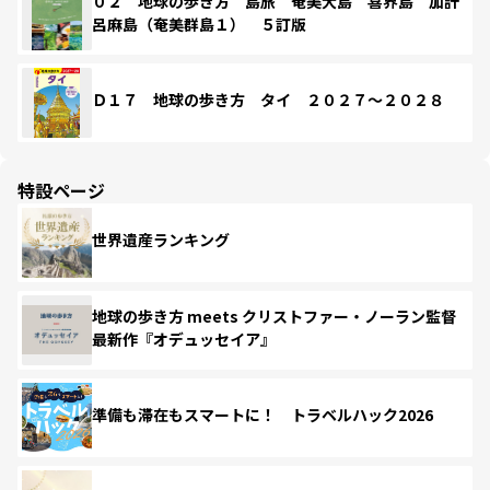
０２ 地球の歩き方 島旅 奄美大島 喜界島 加計
呂麻島（奄美群島１） ５訂版
Ｄ１７ 地球の歩き方 タイ ２０２７～２０２８
特設ページ
世界遺産ランキング
地球の歩き方 meets クリストファー・ノーラン監督
最新作『オデュッセイア』
準備も滞在もスマートに！ トラベルハック2026