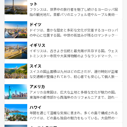
なお、新着のイタリア情報は
コンテンツ一覧
を参照してほ
れる闘牛、そして美味しいタパスが生活の一部となってい
ット
しい。
る。首都マドリードの洗練された雰囲気や、バルセロナの
フランスは、世界中の旅行者を魅了し続けるヨーロッパ屈
アートに溢れた街角から、地方では古代ローマ遺跡や中世
指の観光地だ。首都パリのエッフェル塔やルーブル美術館
の城塞都市、穏やかなビーチリゾートまで多彩な表情を見
といった象徴的なスポットから、田舎町の古風な美しさま
せる。地方によって風土や気候が異なるスペインはその個
ドイツ
で、幅広い魅力が詰まっている。華麗な宮殿、歴史的な大
性で訪れる人を魅了する。 なお、新着のスペイン情報は
コ
聖堂、美しいビーチ、そして豊かな自然が、訪れる者を心
ドイツは、豊かな歴史と多彩な文化が交差するヨーロッパ
ンテンツ一覧
を参照してほしい。
から魅了する。また、フランスは美食の国としても知ら
の中心に位置する国。中世の街並みが残るロマンチック街
れ、フランス料理はユネスコ無形文化遺産にも登録されて
道から、未来を先取りするようなモダンな都市まで多様な
イギリス
いる。シャンパンの発祥地であるランス、プロヴァンスの
顔を持つこの国は、どこを歩いても飽きることがない。ベ
香り高いラベンダー畑など、多彩な楽しみ方が可能だ。さ
ルリンの文化的活気、バイエルン州のアルプスの絶景、そ
イギリスは、古きよき伝統と最先端が共存する国。ウェス
らに、パリ以外の地域にも魅力が溢れており、どの街角に
してライン川沿いのワイン畑といった風景は必見。ビール
トミンスター寺院や大英博物館のようなランドマーク、歴
も豊かな歴史と文化が息づいている。パリ以外の個性あふ
とソーセージを味わいながら地元の人と過ごす楽しい時間
史ある大学都市、美しい丘陵地帯や牧歌的な風景など、エ
れる地方に足を運ぶとそれぞれで全く異なる文化を体験で
スイス
は、お酒好きな人にはぜひ体験してほしい。 なお、新着の
リアごとに異なる魅力がある。また、優雅なアフタヌーン
きるだろう。 なお、新着のフランス情報は
コンテンツ一覧
ドイツ情報は
コンテンツ一覧
を参照してほしい。
ティー、ビール好きにはたまらない英国パブ、サッカー観
スイスの国土面積は九州ほどの広さだが、運行時刻が正確
を参照してほしい。
戦など、本場だからこそできる体験も豊富。イギリスを旅
な交通網が整備されており、初心者でも安心して個人旅行
して楽しみつくそう。 なお、新着のイギリス情報は
コンテ
を楽しめる。日本同様に時刻表どおりの旅が可能だ。中世
アメリカ
ンツ一覧
を参照してほしい。
の建物がそのまま残る町や、スイスならではのユニークな
博物館もあり、アルプス観光だけでなく町歩きも満喫する
アメリカ合衆国は、広大な土地と多様な文化が魅力の国。
ことができる。国民の所得が高いため物価も高いが、旅行
東海岸の都市部から西海岸のカリフォルニアまで、訪れる
者向けの交通パス提供のサービスもあり、うまく活用すれ
場所ごとに異なる風景と体験が待っている。ニューヨーク
ハワイ
ば市内交通費無料で観光を楽しむこともできる。 なお、新
のような巨大都市は、観光、ショッピング、エンターテイ
着のスイス情報は
コンテンツ一覧
を参照してほしい。
ンメントが詰まった刺激的なスポットだ。一方、アメリカ
年間を通じて温暖な気候に恵まれ、多くの島で構成される
西部には大自然が広がり、グランドキャニオンやイエロー
ハワイは、どの島も独自の魅力をもっている。大自然の神
ストーン国立公園といった絶景が堪能できる。さらに、南
秘を感じたいなら、火山が生み出した壮大な景観を誇るハ