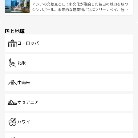
が待っている。親しみやすいタイの人々、仏教を中心とし
ており、効率よく見どころを回れるのも魅力。息をのむよ
アジアの交差点として多文化が融合した独自の魅力を放つ
た文化、そして多様な観光資源が、訪れる旅人を魅了し続
うな絶景から文化的な体験まで、香港を存分に楽しみ尽く
シンガポール。未来的な建築物が並ぶマリーナベイ、歴史
ける。 なお、新着のタイ情報は
コンテンツ一覧
を参照して
そう。 なお、新着の香港情報は
コンテンツ一覧
を参照して
と伝統を感じられるエスニックタウン、多数の緑豊かな公
ほしい。
ほしい。
園や自然保護区など、自然が調和した近代的な景観と文化
の多様性あふれるカラフルな町は、どこを歩いても新しい
国と地域
発見がある。さらに、治安のよさや充実した公共交通機関
も、旅行者にとっては魅力的なポイント。グルメも豊富
で、ホーカーズは地元の風情を楽しめる外せないスポット
ヨーロッパ
だ。訪れる人を飽きさせないシンガポールで、多様な魅力
を体感しよう。 なお、新着のシンガポール情報は
コンテン
ツ一覧
を参照してほしい。
北米
中南米
オセアニア
ハワイ