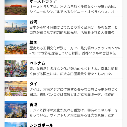
オーストラリア
部のニューオーリンズでは、音楽と美食が融合した独特の
ワイ島は見逃せない。また、定番の観光地といえばオアフ
文化が魅力。旅行者はアメリカの各地域で異なる魅力を楽
島だが、静かな自然を求めるならマウイ島やカウアイ島が
オーストラリアは、壮大な自然と多様な文化が魅力の国。
しみながら、その多様性と豊かな歴史を感じることができ
おすすめ。エメラルドグリーンに輝く海をはじめ、豊かな
シドニーのシンボルであるシドニー・オペラハウス、オー
るだろう。車でのロードトリップや列車の旅も、アメリカ
文化や歴史が息づいている。「アロハスピリット」と呼ば
ストラリア東海岸北部に広がる大サンゴ礁地帯グレートバ
ならではの贅沢な旅のスタイルだ。 なお、新着のアメリカ
台湾
れるおもてなしの心で訪れる人々を迎えてくれるハワイの
リアリーフや大陸中央部にそびえるウルル（エアーズロッ
情報は
コンテンツ一覧
を参照してほしい。
人々、おいしいローカルフードやハワイアンミュージッ
ク）、タスマニアの美しい原生林やケアンズの熱帯雨林な
日本から約４時間ほどでたどり着く台湾は、多彩な文化と
ク、伝統的なフラダンスなど、すべてがハワイの魅力を彩
ど、見どころがたくさん。また、カフェやワイン、オージ
自然が織りなす魅力的な観光地。活気あふれる大都市の台
っている。訪れるたびに新しい発見と感動が待っているハ
ービーフなどの食文化も豊かで、美味しいものであふれて
北やノスタルジックな町並みが人気な九份（ジォウフェ
ワイを、存分に味わってほしい。 なお、新着のハワイ情報
韓国
いる。アクティビティも充実しており、サーフィンやダイ
ン）、静ひつな山岳地帯である台湾東部など、都市の喧騒
は
コンテンツ一覧
を参照してほしい。
ビング、ハイキングなど、アウトドア好きにはたまらな
と山間の静けさが共存しており、訪れる人に新しい発見と
歴史ある王朝文化が残る一方で、最先端のファッションやK
い。オーストラリアの多彩な魅力を存分に味わいつくそ
驚きをもたらしてくれる。また、奥深い台湾の食文化も魅
-POPで世界を席巻している韓国。首都ソウルの宮殿や伝統
う。 なお、新着のオーストラリア情報は
コンテンツ一覧
を
力で、夜市などの屋台グルメから高級料理、ヘルシーで美
家屋が並ぶエリアでは韓国の歴史と文化に浸ることがで
参照してほしい。
ベトナム
容にもいいと評判のスイーツなど、バラエティ豊かな料理
き、地方に足を延ばせば四季折々の自然美を楽しむことが
が味わえる。 なお、新着の台湾情報は
コンテンツ一覧
を参
できる。そして、キムチや焼肉、絶品のストリートフード
豊かな自然と多様な文化が魅力的なベトナム。南北に細長
照してほしい。
まで、さまざまな韓国料理が待っている。夜には、韓国な
く伸びる国土には、広大な田園風景や青々とした山々、世
らではのナイトライフも堪能できる。あたたかいホスピタ
界遺産に登録された壮大な自然景観が点在し、都市部では
タイ
リティに包まれながら、韓国の多彩な魅力を心ゆくまで味
急速な発展と共に伝統が息づく。ハノイの古い町並みやホ
わってみてほしい。 なお、新着の韓国情報は
コンテンツ一
ーチミン市のフランス統治時代の建物も、独特の雰囲気を
タイは、東南アジアに位置する豊かな自然と歴史が息づく
覧
を参照してほしい。
醸し出している。また、バラエティの豊かさとおいしさで
国だ。首都バンコクは高層ビルが立ち並ぶ一方、伝統的な
世界中の食通を魅了してやまないベトナム料理も魅力のひ
寺院や市場がいたるところに点在し、古きよき文化と現代
香港
とつ。フォーやバインミー、ベトナムコーヒーなどは、ぜ
の活気が交差している。北部ではチェンマイなどの山岳地
ひ現地で味わいたい。どの地域を訪れてもあたたかい人々
帯で自然と触れ合い、南部ではプーケットやクラビの美し
アジアと西洋の文化が交わる香港は、特有のエネルギーを
が旅行者を迎えてくれるので、きっと忘れられない旅にな
いビーチでリゾート気分を楽しむことができる。タイ料理
もっている。ヴィクトリア湾に広がる壮大な景色、近未来
るはずだ。 なお、新着のベトナム情報は
コンテンツ一覧
を
は世界的に有名で、屋台から高級レストランまで味覚を刺
的なアートスポット、そして歴史と現代が融合した町並
参照してほしい。
シンガポール
激する。気候は一年中温暖で、どの季節にも異なる楽しみ
み、どこを訪れても感動するはず。観光スポットが密集し