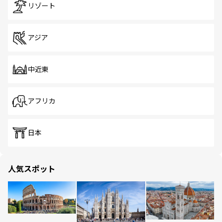
リゾート
アジア
中近東
アフリカ
日本
人気スポット