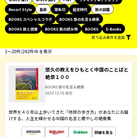
Resort Style
島旅
御朱印
歴史時代
旅の図鑑
BOOKS スペシャルコラボ
BOOKS 旅の名言＆絶景
BOOKS 旅と健康
BOOKS 旅の読み物
BOOKS
D-Books
絞り込み条件を追加
1〜20件/242件中 を表示
悠久の教えをひもとく中国のことばと
絶景１００
BOOKS 旅の名言＆絶景
2022.12.15 発売
世界を４０年以上歩いてきた「地球の歩き方」があなたにお届
けする、人生を輝かせる中国の名言と癒やしの絶景集
詳細を見る