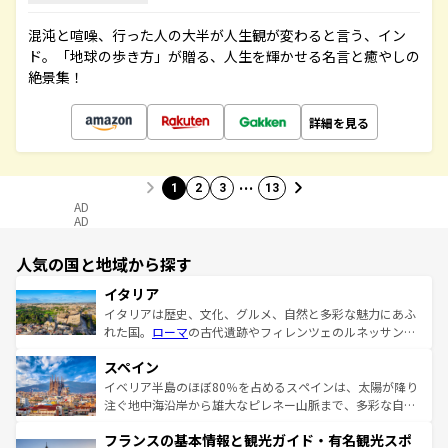
混沌と喧噪、行った人の大半が人生観が変わると言う、イン
ド。「地球の歩き方」が贈る、人生を輝かせる名言と癒やしの
絶景集！
詳細を見る
…
1
2
3
13
AD
AD
人気の国と地域から探す
イタリア
イタリアは歴史、文化、グルメ、自然と多彩な魅力にあふ
れた国。
ローマ
の古代遺跡やフィレンツェのルネッサンス
美術、ヴェネツィアの運河など、歴史あるスポットはもち
スペイン
ろん、トスカーナの美しい田園風景やアマルフィ海岸の絶
景など、自然景観も見逃せない。観光の合間には、本場の
イベリア半島のほぼ80％を占めるスペインは、太陽が降り
ピザやパスタなど、絶品のイタリア料理を堪能することも
注ぐ地中海沿岸から雄大なピレネー山脈まで、多彩な自然
できる。朝目覚めてから夜眠るまで、すべての瞬間を楽し
と文化が詰まったヨーロッパ屈指の旅行先だ。多様な地域
フランスの基本情報と観光ガイド・有名観光スポ
ませてくれるイタリアで、忘れられない旅をしてみよう！
文化が根付くこの国では、情熱的なフラメンコ、熱気あふ