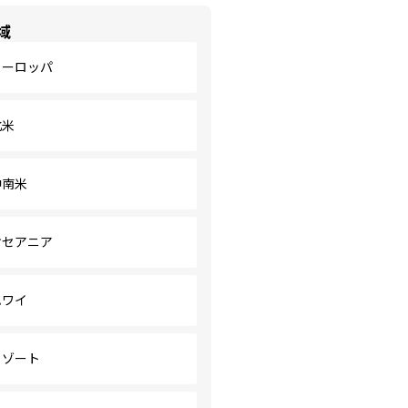
域
ヨーロッパ
北米
中南米
オセアニア
ハワイ
リゾート