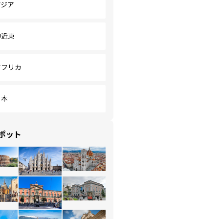
アジア
中近東
アフリカ
日本
ポット