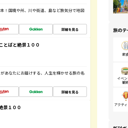
図本！国境や州、川や街道、島など旅気分で地図
旅のテ
詳細を見る
ことばと絶景１００
飲
」があなたにお届けする、人生を輝かせる旅の名
イベン
観
詳細を見る
アクティ
絶景１００