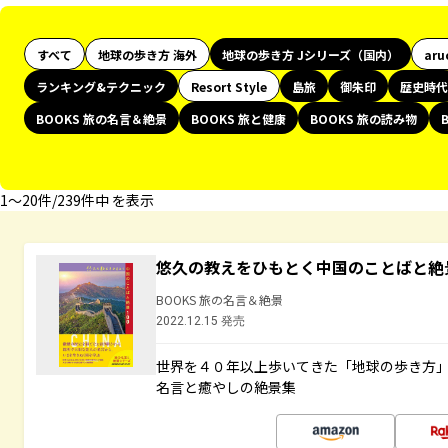
すべて
地球の歩き方 海外
地球の歩き方 Jシリーズ（国内）
aru
ランキング&テクニック
Resort Style
島旅
御朱印
歴史時代
BOOKS 旅の名言＆絶景
BOOKS 旅と健康
BOOKS 旅の読み物
1〜20件/239件中 を表示
悠久の教えをひもとく中国のことばと絶
BOOKS 旅の名言＆絶景
2022.12.15 発売
世界を４０年以上歩いてきた「地球の歩き方
名言と癒やしの絶景集