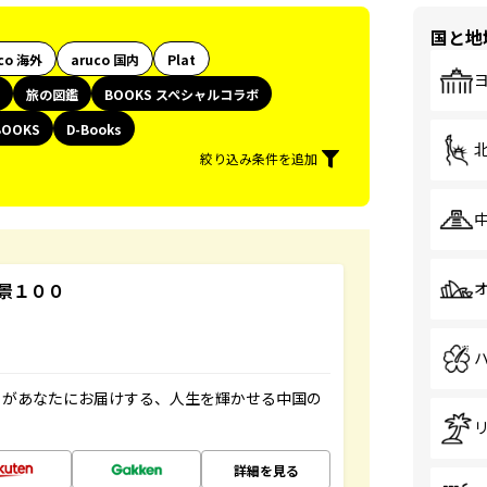
国と地
co 海外
aruco 国内
Plat
旅の図鑑
BOOKS スペシャルコラボ
BOOKS
D-Books
絞り込み条件を追加
景１００
」があなたにお届けする、人生を輝かせる中国の
詳細を見る