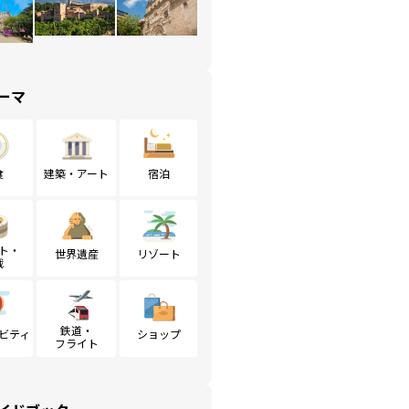
ーマ
食
建築・アート
宿泊
ト・
世界遺産
リゾート
戦
鉄道・
ビティ
ショップ
フライト