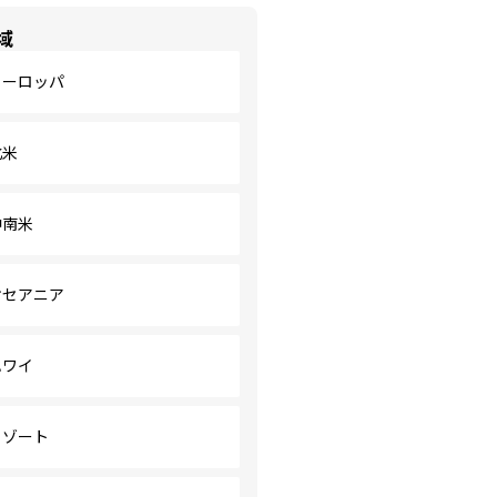
域
ヨーロッパ
北米
中南米
オセアニア
ハワイ
リゾート