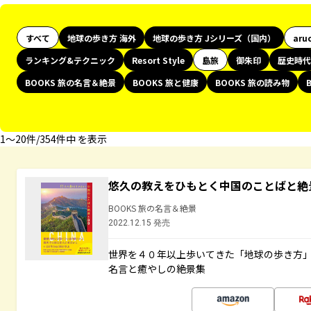
すべて
地球の歩き方 海外
地球の歩き方 Jシリーズ（国内）
aru
ランキング&テクニック
Resort Style
島旅
御朱印
歴史時代
BOOKS 旅の名言＆絶景
BOOKS 旅と健康
BOOKS 旅の読み物
1〜20件/354件中 を表示
悠久の教えをひもとく中国のことばと絶
BOOKS 旅の名言＆絶景
2022.12.15 発売
世界を４０年以上歩いてきた「地球の歩き方
名言と癒やしの絶景集