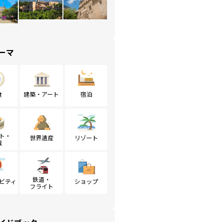
ーマ
食
建築・アート
宿泊
ト・
世界遺産
リゾート
戦
鉄道・
ビティ
ショップ
フライト