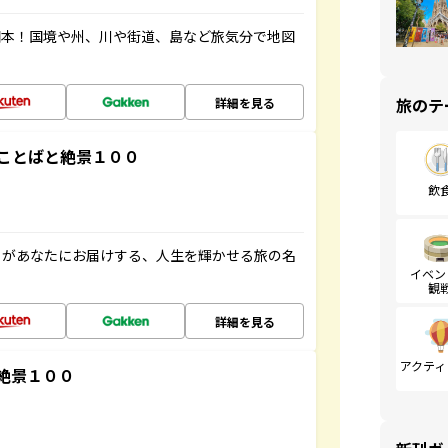
図本！国境や州、川や街道、島など旅気分で地図
旅のテ
詳細を見る
ことばと絶景１００
飲
」があなたにお届けする、人生を輝かせる旅の名
イベン
観
詳細を見る
アクティ
絶景１００