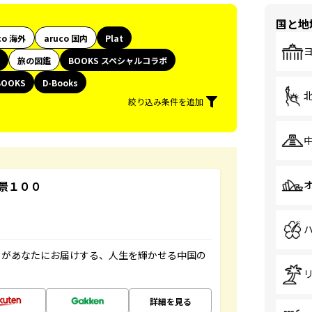
国と地
co 海外
aruco 国内
Plat
旅の図鑑
BOOKS スペシャルコラボ
BOOKS
D-Books
絞り込み条件を追加
景１００
」があなたにお届けする、人生を輝かせる中国の
詳細を見る