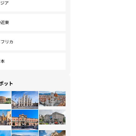
アジア
中近東
アフリカ
日本
ポット