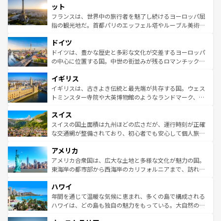
なお、新着のイタリア情報は
コンテンツ一覧
を参照してほ
れる闘牛、そして美味しいタパスが生活の一部となってい
ット
しい。
る。首都マドリードの洗練された雰囲気や、バルセロナの
フランスは、世界中の旅行者を魅了し続けるヨーロッパ屈
アートに溢れた街角から、地方では古代ローマ遺跡や中世
指の観光地だ。首都パリのエッフェル塔やルーブル美術館
の城塞都市、穏やかなビーチリゾートまで多彩な表情を見
といった象徴的なスポットから、田舎町の古風な美しさま
せる。地方によって風土や気候が異なるスペインはその個
ドイツ
で、幅広い魅力が詰まっている。華麗な宮殿、歴史的な大
性で訪れる人を魅了する。 なお、新着のスペイン情報は
コ
聖堂、美しいビーチ、そして豊かな自然が、訪れる者を心
ドイツは、豊かな歴史と多彩な文化が交差するヨーロッパ
ンテンツ一覧
を参照してほしい。
から魅了する。また、フランスは美食の国としても知ら
の中心に位置する国。中世の街並みが残るロマンチック街
れ、フランス料理はユネスコ無形文化遺産にも登録されて
道から、未来を先取りするようなモダンな都市まで多様な
イギリス
いる。シャンパンの発祥地であるランス、プロヴァンスの
顔を持つこの国は、どこを歩いても飽きることがない。ベ
香り高いラベンダー畑など、多彩な楽しみ方が可能だ。さ
ルリンの文化的活気、バイエルン州のアルプスの絶景、そ
イギリスは、古きよき伝統と最先端が共存する国。ウェス
らに、パリ以外の地域にも魅力が溢れており、どの街角に
してライン川沿いのワイン畑といった風景は必見。ビール
トミンスター寺院や大英博物館のようなランドマーク、歴
も豊かな歴史と文化が息づいている。パリ以外の個性あふ
とソーセージを味わいながら地元の人と過ごす楽しい時間
史ある大学都市、美しい丘陵地帯や牧歌的な風景など、エ
れる地方に足を運ぶとそれぞれで全く異なる文化を体験で
スイス
は、お酒好きな人にはぜひ体験してほしい。 なお、新着の
リアごとに異なる魅力がある。また、優雅なアフタヌーン
きるだろう。 なお、新着のフランス情報は
コンテンツ一覧
ドイツ情報は
コンテンツ一覧
を参照してほしい。
ティー、ビール好きにはたまらない英国パブ、サッカー観
スイスの国土面積は九州ほどの広さだが、運行時刻が正確
を参照してほしい。
戦など、本場だからこそできる体験も豊富。イギリスを旅
な交通網が整備されており、初心者でも安心して個人旅行
して楽しみつくそう。 なお、新着のイギリス情報は
コンテ
を楽しめる。日本同様に時刻表どおりの旅が可能だ。中世
アメリカ
ンツ一覧
を参照してほしい。
の建物がそのまま残る町や、スイスならではのユニークな
博物館もあり、アルプス観光だけでなく町歩きも満喫する
アメリカ合衆国は、広大な土地と多様な文化が魅力の国。
ことができる。国民の所得が高いため物価も高いが、旅行
東海岸の都市部から西海岸のカリフォルニアまで、訪れる
者向けの交通パス提供のサービスもあり、うまく活用すれ
場所ごとに異なる風景と体験が待っている。ニューヨーク
ハワイ
ば市内交通費無料で観光を楽しむこともできる。 なお、新
のような巨大都市は、観光、ショッピング、エンターテイ
着のスイス情報は
コンテンツ一覧
を参照してほしい。
ンメントが詰まった刺激的なスポットだ。一方、アメリカ
年間を通じて温暖な気候に恵まれ、多くの島で構成される
西部には大自然が広がり、グランドキャニオンやイエロー
ハワイは、どの島も独自の魅力をもっている。大自然の神
ストーン国立公園といった絶景が堪能できる。さらに、南
秘を感じたいなら、火山が生み出した壮大な景観を誇るハ