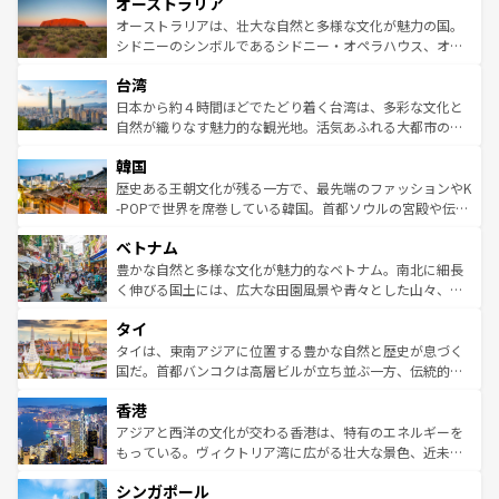
オーストラリア
部のニューオーリンズでは、音楽と美食が融合した独特の
ワイ島は見逃せない。また、定番の観光地といえばオアフ
文化が魅力。旅行者はアメリカの各地域で異なる魅力を楽
島だが、静かな自然を求めるならマウイ島やカウアイ島が
オーストラリアは、壮大な自然と多様な文化が魅力の国。
しみながら、その多様性と豊かな歴史を感じることができ
おすすめ。エメラルドグリーンに輝く海をはじめ、豊かな
シドニーのシンボルであるシドニー・オペラハウス、オー
るだろう。車でのロードトリップや列車の旅も、アメリカ
文化や歴史が息づいている。「アロハスピリット」と呼ば
ストラリア東海岸北部に広がる大サンゴ礁地帯グレートバ
ならではの贅沢な旅のスタイルだ。 なお、新着のアメリカ
台湾
れるおもてなしの心で訪れる人々を迎えてくれるハワイの
リアリーフや大陸中央部にそびえるウルル（エアーズロッ
情報は
コンテンツ一覧
を参照してほしい。
人々、おいしいローカルフードやハワイアンミュージッ
ク）、タスマニアの美しい原生林やケアンズの熱帯雨林な
日本から約４時間ほどでたどり着く台湾は、多彩な文化と
ク、伝統的なフラダンスなど、すべてがハワイの魅力を彩
ど、見どころがたくさん。また、カフェやワイン、オージ
自然が織りなす魅力的な観光地。活気あふれる大都市の台
っている。訪れるたびに新しい発見と感動が待っているハ
ービーフなどの食文化も豊かで、美味しいものであふれて
北やノスタルジックな町並みが人気な九份（ジォウフェ
ワイを、存分に味わってほしい。 なお、新着のハワイ情報
韓国
いる。アクティビティも充実しており、サーフィンやダイ
ン）、静ひつな山岳地帯である台湾東部など、都市の喧騒
は
コンテンツ一覧
を参照してほしい。
ビング、ハイキングなど、アウトドア好きにはたまらな
と山間の静けさが共存しており、訪れる人に新しい発見と
歴史ある王朝文化が残る一方で、最先端のファッションやK
い。オーストラリアの多彩な魅力を存分に味わいつくそ
驚きをもたらしてくれる。また、奥深い台湾の食文化も魅
-POPで世界を席巻している韓国。首都ソウルの宮殿や伝統
う。 なお、新着のオーストラリア情報は
コンテンツ一覧
を
力で、夜市などの屋台グルメから高級料理、ヘルシーで美
家屋が並ぶエリアでは韓国の歴史と文化に浸ることがで
参照してほしい。
ベトナム
容にもいいと評判のスイーツなど、バラエティ豊かな料理
き、地方に足を延ばせば四季折々の自然美を楽しむことが
が味わえる。 なお、新着の台湾情報は
コンテンツ一覧
を参
できる。そして、キムチや焼肉、絶品のストリートフード
豊かな自然と多様な文化が魅力的なベトナム。南北に細長
照してほしい。
まで、さまざまな韓国料理が待っている。夜には、韓国な
く伸びる国土には、広大な田園風景や青々とした山々、世
らではのナイトライフも堪能できる。あたたかいホスピタ
界遺産に登録された壮大な自然景観が点在し、都市部では
タイ
リティに包まれながら、韓国の多彩な魅力を心ゆくまで味
急速な発展と共に伝統が息づく。ハノイの古い町並みやホ
わってみてほしい。 なお、新着の韓国情報は
コンテンツ一
ーチミン市のフランス統治時代の建物も、独特の雰囲気を
タイは、東南アジアに位置する豊かな自然と歴史が息づく
覧
を参照してほしい。
醸し出している。また、バラエティの豊かさとおいしさで
国だ。首都バンコクは高層ビルが立ち並ぶ一方、伝統的な
世界中の食通を魅了してやまないベトナム料理も魅力のひ
寺院や市場がいたるところに点在し、古きよき文化と現代
香港
とつ。フォーやバインミー、ベトナムコーヒーなどは、ぜ
の活気が交差している。北部ではチェンマイなどの山岳地
ひ現地で味わいたい。どの地域を訪れてもあたたかい人々
帯で自然と触れ合い、南部ではプーケットやクラビの美し
アジアと西洋の文化が交わる香港は、特有のエネルギーを
が旅行者を迎えてくれるので、きっと忘れられない旅にな
いビーチでリゾート気分を楽しむことができる。タイ料理
もっている。ヴィクトリア湾に広がる壮大な景色、近未来
るはずだ。 なお、新着のベトナム情報は
コンテンツ一覧
を
は世界的に有名で、屋台から高級レストランまで味覚を刺
的なアートスポット、そして歴史と現代が融合した町並
参照してほしい。
シンガポール
激する。気候は一年中温暖で、どの季節にも異なる楽しみ
み、どこを訪れても感動するはず。観光スポットが密集し