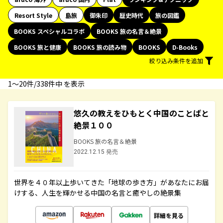
Resort Style
島旅
御朱印
歴史時代
旅の図鑑
BOOKS スペシャルコラボ
BOOKS 旅の名言＆絶景
BOOKS 旅と健康
BOOKS 旅の読み物
BOOKS
D-Books
絞り込み条件を追加
1〜20件/338件中 を表示
悠久の教えをひもとく中国のことばと
絶景１００
BOOKS 旅の名言＆絶景
2022.12.15 発売
世界を４０年以上歩いてきた「地球の歩き方」があなたにお届
けする、人生を輝かせる中国の名言と癒やしの絶景集
詳細を見る