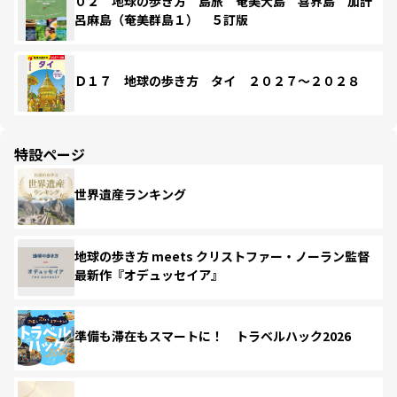
０２ 地球の歩き方 島旅 奄美大島 喜界島 加計
呂麻島（奄美群島１） ５訂版
Ｄ１７ 地球の歩き方 タイ ２０２７～２０２８
特設ページ
世界遺産ランキング
地球の歩き方 meets クリストファー・ノーラン監督
最新作『オデュッセイア』
準備も滞在もスマートに！ トラベルハック2026