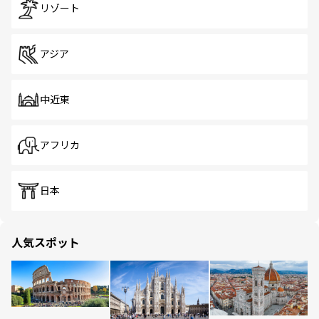
リゾート
アジア
中近東
アフリカ
日本
人気スポット