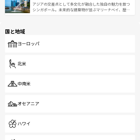
が待っている。親しみやすいタイの人々、仏教を中心とし
ており、効率よく見どころを回れるのも魅力。息をのむよ
アジアの交差点として多文化が融合した独自の魅力を放つ
た文化、そして多様な観光資源が、訪れる旅人を魅了し続
うな絶景から文化的な体験まで、香港を存分に楽しみ尽く
シンガポール。未来的な建築物が並ぶマリーナベイ、歴史
ける。 なお、新着のタイ情報は
コンテンツ一覧
を参照して
そう。 なお、新着の香港情報は
コンテンツ一覧
を参照して
と伝統を感じられるエスニックタウン、多数の緑豊かな公
ほしい。
ほしい。
園や自然保護区など、自然が調和した近代的な景観と文化
の多様性あふれるカラフルな町は、どこを歩いても新しい
国と地域
発見がある。さらに、治安のよさや充実した公共交通機関
も、旅行者にとっては魅力的なポイント。グルメも豊富
で、ホーカーズは地元の風情を楽しめる外せないスポット
ヨーロッパ
だ。訪れる人を飽きさせないシンガポールで、多様な魅力
を体感しよう。 なお、新着のシンガポール情報は
コンテン
ツ一覧
を参照してほしい。
北米
中南米
オセアニア
ハワイ