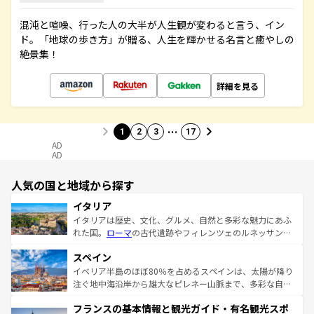
混沌と喧噪、行った人の大半が人生観が変わると言う、イン
ド。「地球の歩き方」が贈る、人生を輝かせる名言と癒やしの
絶景集！
詳細を見る
…
1
2
3
17
AD
AD
人気の国と地域から探す
イタリア
イタリアは歴史、文化、グルメ、自然と多彩な魅力にあふ
れた国。
ローマ
の古代遺跡やフィレンツェのルネッサンス
美術、ヴェネツィアの運河など、歴史あるスポットはもち
スペイン
ろん、トスカーナの美しい田園風景やアマルフィ海岸の絶
景など、自然景観も見逃せない。観光の合間には、本場の
イベリア半島のほぼ80％を占めるスペインは、太陽が降り
ピザやパスタなど、絶品のイタリア料理を堪能することも
注ぐ地中海沿岸から雄大なピレネー山脈まで、多彩な自然
できる。朝目覚めてから夜眠るまで、すべての瞬間を楽し
と文化が詰まったヨーロッパ屈指の旅行先だ。多様な地域
フランスの基本情報と観光ガイド・有名観光スポ
ませてくれるイタリアで、忘れられない旅をしてみよう！
文化が根付くこの国では、情熱的なフラメンコ、熱気あふ