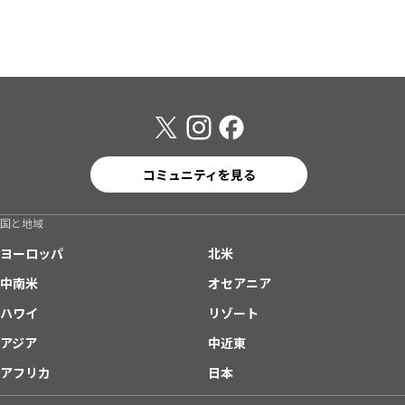
コミュニティを見る
国と地域
ヨーロッパ
北米
中南米
オセアニア
ハワイ
リゾート
アジア
中近東
アフリカ
日本