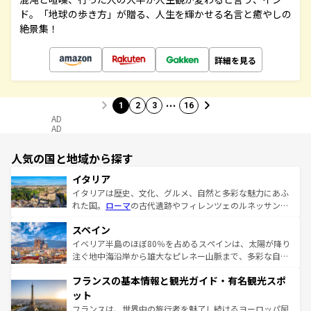
ド。「地球の歩き方」が贈る、人生を輝かせる名言と癒やしの
絶景集！
詳細を見る
…
1
2
3
16
AD
AD
人気の国と地域から探す
イタリア
イタリアは歴史、文化、グルメ、自然と多彩な魅力にあふ
れた国。
ローマ
の古代遺跡やフィレンツェのルネッサンス
美術、ヴェネツィアの運河など、歴史あるスポットはもち
スペイン
ろん、トスカーナの美しい田園風景やアマルフィ海岸の絶
景など、自然景観も見逃せない。観光の合間には、本場の
イベリア半島のほぼ80％を占めるスペインは、太陽が降り
ピザやパスタなど、絶品のイタリア料理を堪能することも
注ぐ地中海沿岸から雄大なピレネー山脈まで、多彩な自然
できる。朝目覚めてから夜眠るまで、すべての瞬間を楽し
と文化が詰まったヨーロッパ屈指の旅行先だ。多様な地域
フランスの基本情報と観光ガイド・有名観光スポ
ませてくれるイタリアで、忘れられない旅をしてみよう！
文化が根付くこの国では、情熱的なフラメンコ、熱気あふ
なお、新着のイタリア情報は
コンテンツ一覧
を参照してほ
れる闘牛、そして美味しいタパスが生活の一部となってい
ット
しい。
る。首都マドリードの洗練された雰囲気や、バルセロナの
フランスは、世界中の旅行者を魅了し続けるヨーロッパ屈