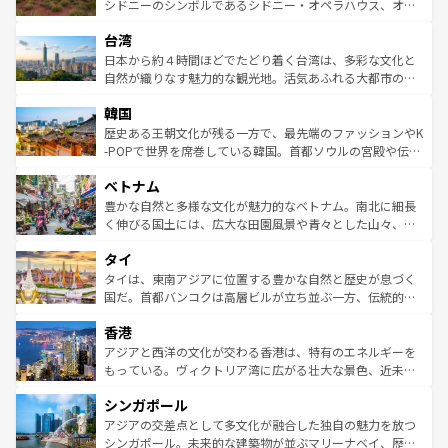
しみながら、その多様性と豊かな歴史を感じることができ
おすすめ。エメラルドグリーンに輝く海をはじめ、豊かな
シドニーのシンボルであるシドニー・オペラハウス、オー
るだろう。車でのロードトリップや列車の旅も、アメリカ
文化や歴史が息づいている。「アロハスピリット」と呼ば
ストラリア東海岸北部に広がる大サンゴ礁地帯グレートバ
ならではの贅沢な旅のスタイルだ。 なお、新着のアメリカ
台湾
れるおもてなしの心で訪れる人々を迎えてくれるハワイの
リアリーフや大陸中央部にそびえるウルル（エアーズロッ
情報は
コンテンツ一覧
を参照してほしい。
人々、おいしいローカルフードやハワイアンミュージッ
ク）、タスマニアの美しい原生林やケアンズの熱帯雨林な
日本から約４時間ほどでたどり着く台湾は、多彩な文化と
ク、伝統的なフラダンスなど、すべてがハワイの魅力を彩
ど、見どころがたくさん。また、カフェやワイン、オージ
自然が織りなす魅力的な観光地。活気あふれる大都市の台
っている。訪れるたびに新しい発見と感動が待っているハ
ービーフなどの食文化も豊かで、美味しいものであふれて
北やノスタルジックな町並みが人気な九份（ジォウフェ
ワイを、存分に味わってほしい。 なお、新着のハワイ情報
韓国
いる。アクティビティも充実しており、サーフィンやダイ
ン）、静ひつな山岳地帯である台湾東部など、都市の喧騒
は
コンテンツ一覧
を参照してほしい。
ビング、ハイキングなど、アウトドア好きにはたまらな
と山間の静けさが共存しており、訪れる人に新しい発見と
歴史ある王朝文化が残る一方で、最先端のファッションやK
い。オーストラリアの多彩な魅力を存分に味わいつくそ
驚きをもたらしてくれる。また、奥深い台湾の食文化も魅
-POPで世界を席巻している韓国。首都ソウルの宮殿や伝統
う。 なお、新着のオーストラリア情報は
コンテンツ一覧
を
力で、夜市などの屋台グルメから高級料理、ヘルシーで美
家屋が並ぶエリアでは韓国の歴史と文化に浸ることがで
参照してほしい。
ベトナム
容にもいいと評判のスイーツなど、バラエティ豊かな料理
き、地方に足を延ばせば四季折々の自然美を楽しむことが
が味わえる。 なお、新着の台湾情報は
コンテンツ一覧
を参
できる。そして、キムチや焼肉、絶品のストリートフード
豊かな自然と多様な文化が魅力的なベトナム。南北に細長
照してほしい。
まで、さまざまな韓国料理が待っている。夜には、韓国な
く伸びる国土には、広大な田園風景や青々とした山々、世
らではのナイトライフも堪能できる。あたたかいホスピタ
界遺産に登録された壮大な自然景観が点在し、都市部では
タイ
リティに包まれながら、韓国の多彩な魅力を心ゆくまで味
急速な発展と共に伝統が息づく。ハノイの古い町並みやホ
わってみてほしい。 なお、新着の韓国情報は
コンテンツ一
ーチミン市のフランス統治時代の建物も、独特の雰囲気を
タイは、東南アジアに位置する豊かな自然と歴史が息づく
覧
を参照してほしい。
醸し出している。また、バラエティの豊かさとおいしさで
国だ。首都バンコクは高層ビルが立ち並ぶ一方、伝統的な
世界中の食通を魅了してやまないベトナム料理も魅力のひ
寺院や市場がいたるところに点在し、古きよき文化と現代
香港
とつ。フォーやバインミー、ベトナムコーヒーなどは、ぜ
の活気が交差している。北部ではチェンマイなどの山岳地
ひ現地で味わいたい。どの地域を訪れてもあたたかい人々
帯で自然と触れ合い、南部ではプーケットやクラビの美し
アジアと西洋の文化が交わる香港は、特有のエネルギーを
が旅行者を迎えてくれるので、きっと忘れられない旅にな
いビーチでリゾート気分を楽しむことができる。タイ料理
もっている。ヴィクトリア湾に広がる壮大な景色、近未来
るはずだ。 なお、新着のベトナム情報は
コンテンツ一覧
を
は世界的に有名で、屋台から高級レストランまで味覚を刺
的なアートスポット、そして歴史と現代が融合した町並
参照してほしい。
シンガポール
激する。気候は一年中温暖で、どの季節にも異なる楽しみ
み、どこを訪れても感動するはず。観光スポットが密集し
が待っている。親しみやすいタイの人々、仏教を中心とし
ており、効率よく見どころを回れるのも魅力。息をのむよ
アジアの交差点として多文化が融合した独自の魅力を放つ
た文化、そして多様な観光資源が、訪れる旅人を魅了し続
うな絶景から文化的な体験まで、香港を存分に楽しみ尽く
シンガポール。未来的な建築物が並ぶマリーナベイ、歴史