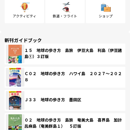
アクティビティ
鉄道・フライト
ショップ
新刊ガイドブック
１５ 地球の歩き方 島旅 伊豆大島 利島（伊豆諸
島①）３訂版
Ｃ０２ 地球の歩き方 ハワイ島 ２０２７～２０２
８
Ｊ３３ 地球の歩き方 墨田区
０２ 地球の歩き方 島旅 奄美大島 喜界島 加計
呂麻島（奄美群島１） ５訂版