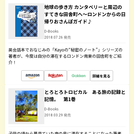
地球の歩き方 カンタベリーと周辺の
すてきな田舎町へ～ロンドンからの日
帰りおさんぽガイド♪
D-Books
2018.07.26 発売
英会話本でおなじみの「Kayoの“秘密のノート”」シリーズの
著者が、今度は自分の滞在するロンドン南東の田舎町をご紹
介！
詳細を見る
とろとろトロピカル ある旅の記録と
記憶。 第1巻
D-Books
2018.03.29 発売
子供の頃から夢見ていた南の島に滞在することになった筆者