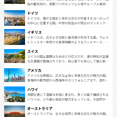
アートに溢れた街角から、地方では古代ローマ遺跡や中世
指の観光地だ。首都パリのエッフェル塔やルーブル美術館
の城塞都市、穏やかなビーチリゾートまで多彩な表情を見
といった象徴的なスポットから、田舎町の古風な美しさま
せる。地方によって風土や気候が異なるスペインはその個
ドイツ
で、幅広い魅力が詰まっている。華麗な宮殿、歴史的な大
性で訪れる人を魅了する。 なお、新着のスペイン情報は
コ
聖堂、美しいビーチ、そして豊かな自然が、訪れる者を心
ドイツは、豊かな歴史と多彩な文化が交差するヨーロッパ
ンテンツ一覧
を参照してほしい。
から魅了する。また、フランスは美食の国としても知ら
の中心に位置する国。中世の街並みが残るロマンチック街
れ、フランス料理はユネスコ無形文化遺産にも登録されて
道から、未来を先取りするようなモダンな都市まで多様な
イギリス
いる。シャンパンの発祥地であるランス、プロヴァンスの
顔を持つこの国は、どこを歩いても飽きることがない。ベ
香り高いラベンダー畑など、多彩な楽しみ方が可能だ。さ
ルリンの文化的活気、バイエルン州のアルプスの絶景、そ
イギリスは、古きよき伝統と最先端が共存する国。ウェス
らに、パリ以外の地域にも魅力が溢れており、どの街角に
してライン川沿いのワイン畑といった風景は必見。ビール
トミンスター寺院や大英博物館のようなランドマーク、歴
も豊かな歴史と文化が息づいている。パリ以外の個性あふ
とソーセージを味わいながら地元の人と過ごす楽しい時間
史ある大学都市、美しい丘陵地帯や牧歌的な風景など、エ
れる地方に足を運ぶとそれぞれで全く異なる文化を体験で
スイス
は、お酒好きな人にはぜひ体験してほしい。 なお、新着の
リアごとに異なる魅力がある。また、優雅なアフタヌーン
きるだろう。 なお、新着のフランス情報は
コンテンツ一覧
ドイツ情報は
コンテンツ一覧
を参照してほしい。
ティー、ビール好きにはたまらない英国パブ、サッカー観
スイスの国土面積は九州ほどの広さだが、運行時刻が正確
を参照してほしい。
戦など、本場だからこそできる体験も豊富。イギリスを旅
な交通網が整備されており、初心者でも安心して個人旅行
して楽しみつくそう。 なお、新着のイギリス情報は
コンテ
を楽しめる。日本同様に時刻表どおりの旅が可能だ。中世
アメリカ
ンツ一覧
を参照してほしい。
の建物がそのまま残る町や、スイスならではのユニークな
博物館もあり、アルプス観光だけでなく町歩きも満喫する
アメリカ合衆国は、広大な土地と多様な文化が魅力の国。
ことができる。国民の所得が高いため物価も高いが、旅行
東海岸の都市部から西海岸のカリフォルニアまで、訪れる
者向けの交通パス提供のサービスもあり、うまく活用すれ
場所ごとに異なる風景と体験が待っている。ニューヨーク
ハワイ
ば市内交通費無料で観光を楽しむこともできる。 なお、新
のような巨大都市は、観光、ショッピング、エンターテイ
着のスイス情報は
コンテンツ一覧
を参照してほしい。
ンメントが詰まった刺激的なスポットだ。一方、アメリカ
年間を通じて温暖な気候に恵まれ、多くの島で構成される
西部には大自然が広がり、グランドキャニオンやイエロー
ハワイは、どの島も独自の魅力をもっている。大自然の神
ストーン国立公園といった絶景が堪能できる。さらに、南
秘を感じたいなら、火山が生み出した壮大な景観を誇るハ
オーストラリア
部のニューオーリンズでは、音楽と美食が融合した独特の
ワイ島は見逃せない。また、定番の観光地といえばオアフ
文化が魅力。旅行者はアメリカの各地域で異なる魅力を楽
島だが、静かな自然を求めるならマウイ島やカウアイ島が
オーストラリアは、壮大な自然と多様な文化が魅力の国。