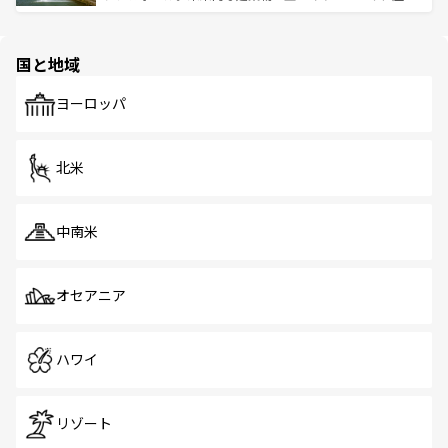
ける。 なお、新着のタイ情報は
コンテンツ一覧
を参照して
そう。 なお、新着の香港情報は
コンテンツ一覧
を参照して
と伝統を感じられるエスニックタウン、多数の緑豊かな公
ほしい。
ほしい。
園や自然保護区など、自然が調和した近代的な景観と文化
の多様性あふれるカラフルな町は、どこを歩いても新しい
国と地域
発見がある。さらに、治安のよさや充実した公共交通機関
も、旅行者にとっては魅力的なポイント。グルメも豊富
で、ホーカーズは地元の風情を楽しめる外せないスポット
ヨーロッパ
だ。訪れる人を飽きさせないシンガポールで、多様な魅力
を体感しよう。 なお、新着のシンガポール情報は
コンテン
ツ一覧
を参照してほしい。
北米
中南米
オセアニア
ハワイ
リゾート