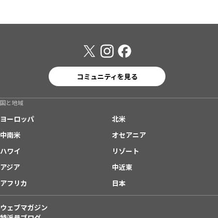
コミュニティを見る
国と地域
ヨーロッパ
北米
中南米
オセアニア
ハワイ
リゾート
アジア
中近東
アフリカ
日本
ウェブマガジン
特派員ブログ