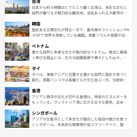
ならではの贅沢な旅のスタイルだ。 なお、新着のアメリカ
台湾
れるおもてなしの心で訪れる人々を迎えてくれるハワイの
リアリーフや大陸中央部にそびえるウルル（エアーズロッ
情報は
コンテンツ一覧
を参照してほしい。
人々、おいしいローカルフードやハワイアンミュージッ
ク）、タスマニアの美しい原生林やケアンズの熱帯雨林な
日本から約４時間ほどでたどり着く台湾は、多彩な文化と
ク、伝統的なフラダンスなど、すべてがハワイの魅力を彩
ど、見どころがたくさん。また、カフェやワイン、オージ
自然が織りなす魅力的な観光地。活気あふれる大都市の台
っている。訪れるたびに新しい発見と感動が待っているハ
ービーフなどの食文化も豊かで、美味しいものであふれて
北やノスタルジックな町並みが人気な九份（ジォウフェ
ワイを、存分に味わってほしい。 なお、新着のハワイ情報
韓国
いる。アクティビティも充実しており、サーフィンやダイ
ン）、静ひつな山岳地帯である台湾東部など、都市の喧騒
は
コンテンツ一覧
を参照してほしい。
ビング、ハイキングなど、アウトドア好きにはたまらな
と山間の静けさが共存しており、訪れる人に新しい発見と
歴史ある王朝文化が残る一方で、最先端のファッションやK
い。オーストラリアの多彩な魅力を存分に味わいつくそ
驚きをもたらしてくれる。また、奥深い台湾の食文化も魅
-POPで世界を席巻している韓国。首都ソウルの宮殿や伝統
う。 なお、新着のオーストラリア情報は
コンテンツ一覧
を
力で、夜市などの屋台グルメから高級料理、ヘルシーで美
家屋が並ぶエリアでは韓国の歴史と文化に浸ることがで
参照してほしい。
ベトナム
容にもいいと評判のスイーツなど、バラエティ豊かな料理
き、地方に足を延ばせば四季折々の自然美を楽しむことが
が味わえる。 なお、新着の台湾情報は
コンテンツ一覧
を参
できる。そして、キムチや焼肉、絶品のストリートフード
豊かな自然と多様な文化が魅力的なベトナム。南北に細長
照してほしい。
まで、さまざまな韓国料理が待っている。夜には、韓国な
く伸びる国土には、広大な田園風景や青々とした山々、世
らではのナイトライフも堪能できる。あたたかいホスピタ
界遺産に登録された壮大な自然景観が点在し、都市部では
タイ
リティに包まれながら、韓国の多彩な魅力を心ゆくまで味
急速な発展と共に伝統が息づく。ハノイの古い町並みやホ
わってみてほしい。 なお、新着の韓国情報は
コンテンツ一
ーチミン市のフランス統治時代の建物も、独特の雰囲気を
タイは、東南アジアに位置する豊かな自然と歴史が息づく
覧
を参照してほしい。
醸し出している。また、バラエティの豊かさとおいしさで
国だ。首都バンコクは高層ビルが立ち並ぶ一方、伝統的な
世界中の食通を魅了してやまないベトナム料理も魅力のひ
寺院や市場がいたるところに点在し、古きよき文化と現代
香港
とつ。フォーやバインミー、ベトナムコーヒーなどは、ぜ
の活気が交差している。北部ではチェンマイなどの山岳地
ひ現地で味わいたい。どの地域を訪れてもあたたかい人々
帯で自然と触れ合い、南部ではプーケットやクラビの美し
アジアと西洋の文化が交わる香港は、特有のエネルギーを
が旅行者を迎えてくれるので、きっと忘れられない旅にな
いビーチでリゾート気分を楽しむことができる。タイ料理
もっている。ヴィクトリア湾に広がる壮大な景色、近未来
るはずだ。 なお、新着のベトナム情報は
コンテンツ一覧
を
は世界的に有名で、屋台から高級レストランまで味覚を刺
的なアートスポット、そして歴史と現代が融合した町並
参照してほしい。
シンガポール
激する。気候は一年中温暖で、どの季節にも異なる楽しみ
み、どこを訪れても感動するはず。観光スポットが密集し
が待っている。親しみやすいタイの人々、仏教を中心とし
ており、効率よく見どころを回れるのも魅力。息をのむよ
アジアの交差点として多文化が融合した独自の魅力を放つ
た文化、そして多様な観光資源が、訪れる旅人を魅了し続
うな絶景から文化的な体験まで、香港を存分に楽しみ尽く
シンガポール。未来的な建築物が並ぶマリーナベイ、歴史
ける。 なお、新着のタイ情報は
コンテンツ一覧
を参照して
そう。 なお、新着の香港情報は
コンテンツ一覧
を参照して
と伝統を感じられるエスニックタウン、多数の緑豊かな公
ほしい。
ほしい。
園や自然保護区など、自然が調和した近代的な景観と文化