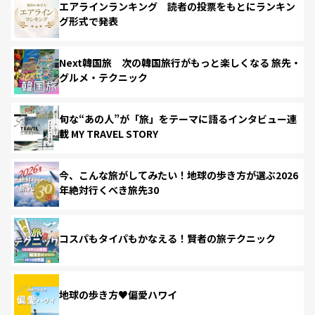
エアラインランキング 読者の投票をもとにランキン
グ形式で発表
Next韓国旅 次の韓国旅行がもっと楽しくなる 旅先・
グルメ・テクニック
旬な“あの人”が「旅」をテーマに語るインタビュー連
載 MY TRAVEL STORY
今、こんな旅がしてみたい！地球の歩き方が選ぶ2026
年絶対行くべき旅先30
コスパもタイパもかなえる！賢者の旅テクニック
地球の歩き方♥偏愛ハワイ