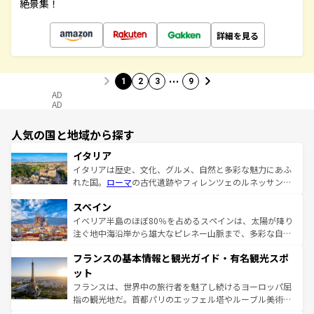
絶景集！
詳細を見る
…
1
2
3
9
AD
AD
人気の国と地域から探す
イタリア
イタリアは歴史、文化、グルメ、自然と多彩な魅力にあふ
れた国。
ローマ
の古代遺跡やフィレンツェのルネッサンス
美術、ヴェネツィアの運河など、歴史あるスポットはもち
スペイン
ろん、トスカーナの美しい田園風景やアマルフィ海岸の絶
景など、自然景観も見逃せない。観光の合間には、本場の
イベリア半島のほぼ80％を占めるスペインは、太陽が降り
ピザやパスタなど、絶品のイタリア料理を堪能することも
注ぐ地中海沿岸から雄大なピレネー山脈まで、多彩な自然
できる。朝目覚めてから夜眠るまで、すべての瞬間を楽し
と文化が詰まったヨーロッパ屈指の旅行先だ。多様な地域
フランスの基本情報と観光ガイド・有名観光スポ
ませてくれるイタリアで、忘れられない旅をしてみよう！
文化が根付くこの国では、情熱的なフラメンコ、熱気あふ
なお、新着のイタリア情報は
コンテンツ一覧
を参照してほ
れる闘牛、そして美味しいタパスが生活の一部となってい
ット
しい。
る。首都マドリードの洗練された雰囲気や、バルセロナの
フランスは、世界中の旅行者を魅了し続けるヨーロッパ屈
アートに溢れた街角から、地方では古代ローマ遺跡や中世
指の観光地だ。首都パリのエッフェル塔やルーブル美術館
の城塞都市、穏やかなビーチリゾートまで多彩な表情を見
といった象徴的なスポットから、田舎町の古風な美しさま