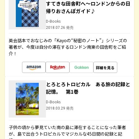
すてきな田舎町へ～ロンドンからの日
帰りおさんぽガイド♪
D-Books
2018.07.26 発売
英会話本でおなじみの「Kayoの“秘密のノート”」シリーズの
著者が、今度は自分の滞在するロンドン南東の田舎町をご紹
介！
詳細を見る
とろとろトロピカル ある旅の記録と
記憶。 第1巻
D-Books
2018.03.29 発売
子供の頃から夢見ていた南の島に滞在することになった筆者
が、島で出合うトロピカルでマジカルな45日間の記録と記