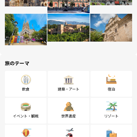
旅のテーマ
飲食
建築・アート
宿泊
イベント・観戦
世界遺産
リゾート