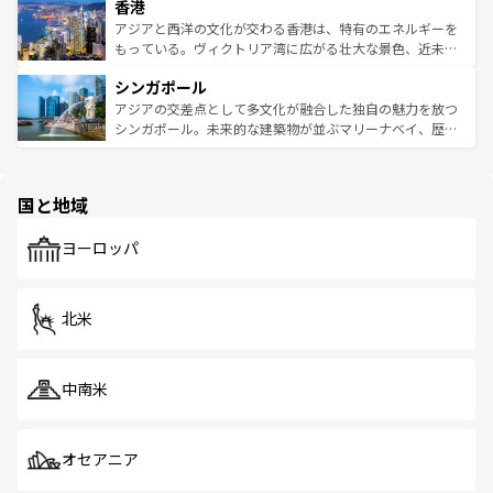
香港
とつ。フォーやバインミー、ベトナムコーヒーなどは、ぜ
の活気が交差している。北部ではチェンマイなどの山岳地
ひ現地で味わいたい。どの地域を訪れてもあたたかい人々
帯で自然と触れ合い、南部ではプーケットやクラビの美し
アジアと西洋の文化が交わる香港は、特有のエネルギーを
が旅行者を迎えてくれるので、きっと忘れられない旅にな
いビーチでリゾート気分を楽しむことができる。タイ料理
もっている。ヴィクトリア湾に広がる壮大な景色、近未来
るはずだ。 なお、新着のベトナム情報は
コンテンツ一覧
を
は世界的に有名で、屋台から高級レストランまで味覚を刺
的なアートスポット、そして歴史と現代が融合した町並
参照してほしい。
シンガポール
激する。気候は一年中温暖で、どの季節にも異なる楽しみ
み、どこを訪れても感動するはず。観光スポットが密集し
が待っている。親しみやすいタイの人々、仏教を中心とし
ており、効率よく見どころを回れるのも魅力。息をのむよ
アジアの交差点として多文化が融合した独自の魅力を放つ
た文化、そして多様な観光資源が、訪れる旅人を魅了し続
うな絶景から文化的な体験まで、香港を存分に楽しみ尽く
シンガポール。未来的な建築物が並ぶマリーナベイ、歴史
ける。 なお、新着のタイ情報は
コンテンツ一覧
を参照して
そう。 なお、新着の香港情報は
コンテンツ一覧
を参照して
と伝統を感じられるエスニックタウン、多数の緑豊かな公
ほしい。
ほしい。
園や自然保護区など、自然が調和した近代的な景観と文化
の多様性あふれるカラフルな町は、どこを歩いても新しい
国と地域
発見がある。さらに、治安のよさや充実した公共交通機関
も、旅行者にとっては魅力的なポイント。グルメも豊富
で、ホーカーズは地元の風情を楽しめる外せないスポット
ヨーロッパ
だ。訪れる人を飽きさせないシンガポールで、多様な魅力
を体感しよう。 なお、新着のシンガポール情報は
コンテン
ツ一覧
を参照してほしい。
北米
中南米
オセアニア