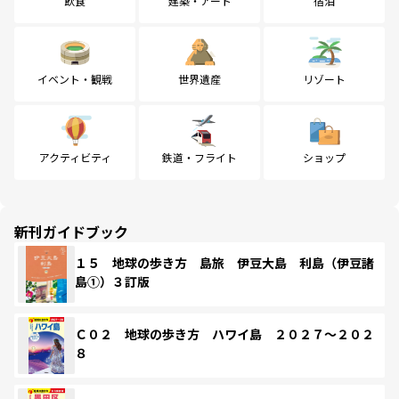
飲食
建築・アート
宿泊
イベント・観戦
世界遺産
リゾート
アクティビティ
鉄道・フライト
ショップ
新刊ガイドブック
１５ 地球の歩き方 島旅 伊豆大島 利島（伊豆諸
島①）３訂版
Ｃ０２ 地球の歩き方 ハワイ島 ２０２７～２０２
８