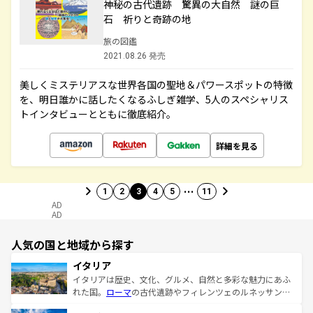
神秘の古代遺跡 驚異の大自然 謎の巨
石 祈りと奇跡の地
旅の図鑑
2021.08.26 発売
美しくミステリアスな世界各国の聖地＆パワースポットの特徴
を、明日誰かに話したくなるふしぎ雑学、5人のスペシャリス
トインタビューとともに徹底紹介。
詳細を見る
…
1
2
3
4
5
11
AD
AD
人気の国と地域から探す
イタリア
イタリアは歴史、文化、グルメ、自然と多彩な魅力にあふ
れた国。
ローマ
の古代遺跡やフィレンツェのルネッサンス
美術、ヴェネツィアの運河など、歴史あるスポットはもち