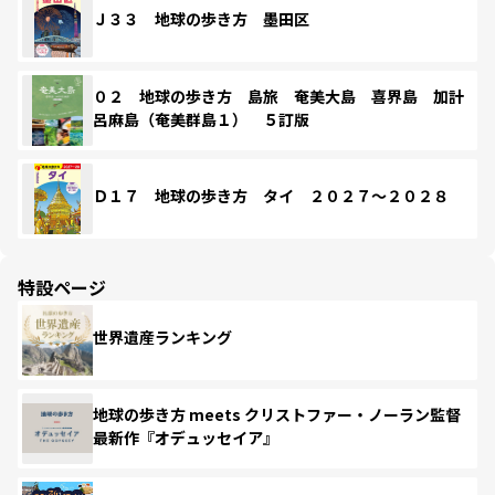
Ｊ３３ 地球の歩き方 墨田区
０２ 地球の歩き方 島旅 奄美大島 喜界島 加計
呂麻島（奄美群島１） ５訂版
Ｄ１７ 地球の歩き方 タイ ２０２７～２０２８
特設ページ
世界遺産ランキング
地球の歩き方 meets クリストファー・ノーラン監督
最新作『オデュッセイア』