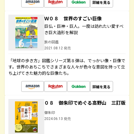
詳細を見る
Ｗ０８ 世界のすごい巨像
巨仏・巨神・巨人。一度は訪れたい愛すべ
き巨大造形を解説
旅の図鑑
2021.08.12 発売
「地球の歩き方」図鑑シリーズ第８弾は、でっかい像・巨像で
す。世界のあちこちでさまざまな人々が色々な意図を持って立
ち上げてきた魅力的な巨像たち。
詳細を見る
０８ 御朱印でめぐる高野山 三訂版
御朱印
2024.06.13 発売