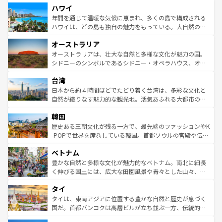
ハワイ
ば市内交通費無料で観光を楽しむこともできる。 なお、新
のような巨大都市は、観光、ショッピング、エンターテイ
着のスイス情報は
コンテンツ一覧
を参照してほしい。
ンメントが詰まった刺激的なスポットだ。一方、アメリカ
年間を通じて温暖な気候に恵まれ、多くの島で構成される
西部には大自然が広がり、グランドキャニオンやイエロー
ハワイは、どの島も独自の魅力をもっている。大自然の神
ストーン国立公園といった絶景が堪能できる。さらに、南
秘を感じたいなら、火山が生み出した壮大な景観を誇るハ
オーストラリア
部のニューオーリンズでは、音楽と美食が融合した独特の
ワイ島は見逃せない。また、定番の観光地といえばオアフ
文化が魅力。旅行者はアメリカの各地域で異なる魅力を楽
島だが、静かな自然を求めるならマウイ島やカウアイ島が
オーストラリアは、壮大な自然と多様な文化が魅力の国。
しみながら、その多様性と豊かな歴史を感じることができ
おすすめ。エメラルドグリーンに輝く海をはじめ、豊かな
シドニーのシンボルであるシドニー・オペラハウス、オー
るだろう。車でのロードトリップや列車の旅も、アメリカ
文化や歴史が息づいている。「アロハスピリット」と呼ば
ストラリア東海岸北部に広がる大サンゴ礁地帯グレートバ
ならではの贅沢な旅のスタイルだ。 なお、新着のアメリカ
台湾
れるおもてなしの心で訪れる人々を迎えてくれるハワイの
リアリーフや大陸中央部にそびえるウルル（エアーズロッ
情報は
コンテンツ一覧
を参照してほしい。
人々、おいしいローカルフードやハワイアンミュージッ
ク）、タスマニアの美しい原生林やケアンズの熱帯雨林な
日本から約４時間ほどでたどり着く台湾は、多彩な文化と
ク、伝統的なフラダンスなど、すべてがハワイの魅力を彩
ど、見どころがたくさん。また、カフェやワイン、オージ
自然が織りなす魅力的な観光地。活気あふれる大都市の台
っている。訪れるたびに新しい発見と感動が待っているハ
ービーフなどの食文化も豊かで、美味しいものであふれて
北やノスタルジックな町並みが人気な九份（ジォウフェ
ワイを、存分に味わってほしい。 なお、新着のハワイ情報
韓国
いる。アクティビティも充実しており、サーフィンやダイ
ン）、静ひつな山岳地帯である台湾東部など、都市の喧騒
は
コンテンツ一覧
を参照してほしい。
ビング、ハイキングなど、アウトドア好きにはたまらな
と山間の静けさが共存しており、訪れる人に新しい発見と
歴史ある王朝文化が残る一方で、最先端のファッションやK
い。オーストラリアの多彩な魅力を存分に味わいつくそ
驚きをもたらしてくれる。また、奥深い台湾の食文化も魅
-POPで世界を席巻している韓国。首都ソウルの宮殿や伝統
う。 なお、新着のオーストラリア情報は
コンテンツ一覧
を
力で、夜市などの屋台グルメから高級料理、ヘルシーで美
家屋が並ぶエリアでは韓国の歴史と文化に浸ることがで
参照してほしい。
ベトナム
容にもいいと評判のスイーツなど、バラエティ豊かな料理
き、地方に足を延ばせば四季折々の自然美を楽しむことが
が味わえる。 なお、新着の台湾情報は
コンテンツ一覧
を参
できる。そして、キムチや焼肉、絶品のストリートフード
豊かな自然と多様な文化が魅力的なベトナム。南北に細長
照してほしい。
まで、さまざまな韓国料理が待っている。夜には、韓国な
く伸びる国土には、広大な田園風景や青々とした山々、世
らではのナイトライフも堪能できる。あたたかいホスピタ
界遺産に登録された壮大な自然景観が点在し、都市部では
タイ
リティに包まれながら、韓国の多彩な魅力を心ゆくまで味
急速な発展と共に伝統が息づく。ハノイの古い町並みやホ
わってみてほしい。 なお、新着の韓国情報は
コンテンツ一
ーチミン市のフランス統治時代の建物も、独特の雰囲気を
タイは、東南アジアに位置する豊かな自然と歴史が息づく
覧
を参照してほしい。
醸し出している。また、バラエティの豊かさとおいしさで
国だ。首都バンコクは高層ビルが立ち並ぶ一方、伝統的な
世界中の食通を魅了してやまないベトナム料理も魅力のひ
寺院や市場がいたるところに点在し、古きよき文化と現代