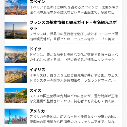
スペイン
ろん、トスカーナの美しい田園風景やアマルフィ海岸の絶
景など、自然景観も見逃せない。観光の合間には、本場の
イベリア半島のほぼ80％を占めるスペインは、太陽が降り
ピザやパスタなど、絶品のイタリア料理を堪能することも
注ぐ地中海沿岸から雄大なピレネー山脈まで、多彩な自然
できる。朝目覚めてから夜眠るまで、すべての瞬間を楽し
と文化が詰まったヨーロッパ屈指の旅行先だ。多様な地域
フランスの基本情報と観光ガイド・有名観光スポ
ませてくれるイタリアで、忘れられない旅をしてみよう！
文化が根付くこの国では、情熱的なフラメンコ、熱気あふ
なお、新着のイタリア情報は
コンテンツ一覧
を参照してほ
れる闘牛、そして美味しいタパスが生活の一部となってい
ット
しい。
る。首都マドリードの洗練された雰囲気や、バルセロナの
フランスは、世界中の旅行者を魅了し続けるヨーロッパ屈
アートに溢れた街角から、地方では古代ローマ遺跡や中世
指の観光地だ。首都パリのエッフェル塔やルーブル美術館
の城塞都市、穏やかなビーチリゾートまで多彩な表情を見
といった象徴的なスポットから、田舎町の古風な美しさま
せる。地方によって風土や気候が異なるスペインはその個
ドイツ
で、幅広い魅力が詰まっている。華麗な宮殿、歴史的な大
性で訪れる人を魅了する。 なお、新着のスペイン情報は
コ
聖堂、美しいビーチ、そして豊かな自然が、訪れる者を心
ドイツは、豊かな歴史と多彩な文化が交差するヨーロッパ
ンテンツ一覧
を参照してほしい。
から魅了する。また、フランスは美食の国としても知ら
の中心に位置する国。中世の街並みが残るロマンチック街
れ、フランス料理はユネスコ無形文化遺産にも登録されて
道から、未来を先取りするようなモダンな都市まで多様な
イギリス
いる。シャンパンの発祥地であるランス、プロヴァンスの
顔を持つこの国は、どこを歩いても飽きることがない。ベ
香り高いラベンダー畑など、多彩な楽しみ方が可能だ。さ
ルリンの文化的活気、バイエルン州のアルプスの絶景、そ
イギリスは、古きよき伝統と最先端が共存する国。ウェス
らに、パリ以外の地域にも魅力が溢れており、どの街角に
してライン川沿いのワイン畑といった風景は必見。ビール
トミンスター寺院や大英博物館のようなランドマーク、歴
も豊かな歴史と文化が息づいている。パリ以外の個性あふ
とソーセージを味わいながら地元の人と過ごす楽しい時間
史ある大学都市、美しい丘陵地帯や牧歌的な風景など、エ
れる地方に足を運ぶとそれぞれで全く異なる文化を体験で
スイス
は、お酒好きな人にはぜひ体験してほしい。 なお、新着の
リアごとに異なる魅力がある。また、優雅なアフタヌーン
きるだろう。 なお、新着のフランス情報は
コンテンツ一覧
ドイツ情報は
コンテンツ一覧
を参照してほしい。
ティー、ビール好きにはたまらない英国パブ、サッカー観
スイスの国土面積は九州ほどの広さだが、運行時刻が正確
を参照してほしい。
戦など、本場だからこそできる体験も豊富。イギリスを旅
な交通網が整備されており、初心者でも安心して個人旅行
して楽しみつくそう。 なお、新着のイギリス情報は
コンテ
を楽しめる。日本同様に時刻表どおりの旅が可能だ。中世
アメリカ
ンツ一覧
を参照してほしい。
の建物がそのまま残る町や、スイスならではのユニークな
博物館もあり、アルプス観光だけでなく町歩きも満喫する
アメリカ合衆国は、広大な土地と多様な文化が魅力の国。
ことができる。国民の所得が高いため物価も高いが、旅行
東海岸の都市部から西海岸のカリフォルニアまで、訪れる
者向けの交通パス提供のサービスもあり、うまく活用すれ
場所ごとに異なる風景と体験が待っている。ニューヨーク