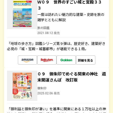
Ｗ０９ 世界のすごい城と宮殿３３
３
一度は訪れたい魅力的な建築・史跡を旅の
雑学とともに解説
旅の図鑑
2021.08.12 発売
「地球の歩き方」図鑑シリーズ第９弾は、歴史好き、建築好き
必見の「城・宮殿・城塞都市」が堪能できる１冊。
詳細を見る
０９ 御朱印でめぐる関東の神社 週
末開運さんぽ 改訂版
御朱印
2025.02.06 発売
「御利益と御朱印が凄い」を基準に関東にある１万社以上の神