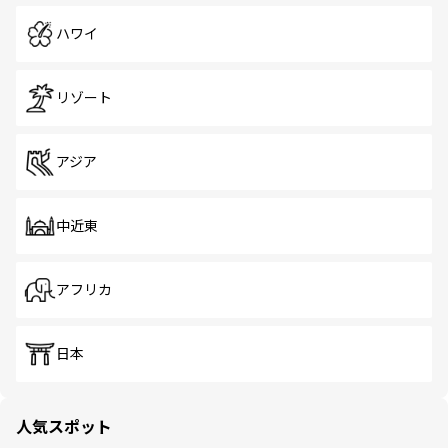
ハワイ
リゾート
アジア
中近東
アフリカ
日本
人気スポット