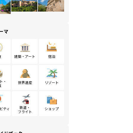
ーマ
食
建築・アート
宿泊
ト・
世界遺産
リゾート
戦
鉄道・
ビティ
ショップ
フライト