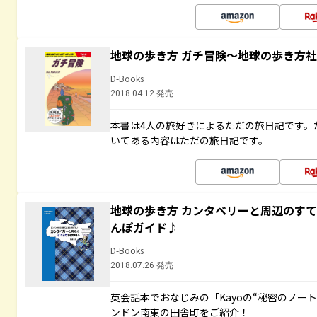
地球の歩き方 ガチ冒険～地球の歩き方
D-Books
2018.04.12 発売
本書は4人の旅好きによるただの旅日記です。
いてある内容はただの旅日記です。
地球の歩き方 カンタベリーと周辺のす
んぽガイド♪
D-Books
2018.07.26 発売
英会話本でおなじみの「Kayoの“秘密のノー
ンドン南東の田舎町をご紹介！