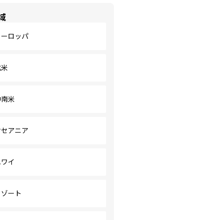
域
ヨーロッパ
北米
中南米
オセアニア
ハワイ
リゾート