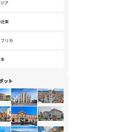
アジア
中近東
アフリカ
日本
ポット