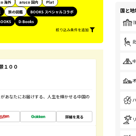
co 海外
aruco 国内
Plat
国と地
代
旅の図鑑
BOOKS スペシャルコラボ
BOOKS
D-Books
絞り込み条件を追加
景１００
」があなたにお届けする、人生を輝かせる中国の
詳細を見る