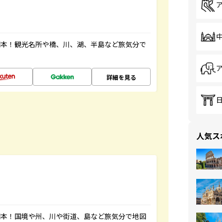
図本！観光名所や橋、川、湖、半島など旅気分で
詳細を見る
人気ス
図本！国境や州、川や街道、島など旅気分で地図