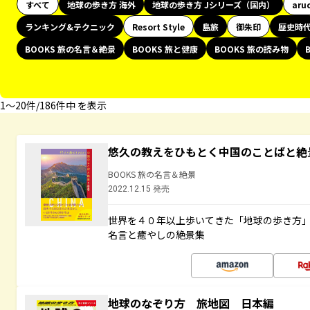
すべて
地球の歩き方 海外
地球の歩き方 Jシリーズ（国内）
aru
ランキング&テクニック
Resort Style
島旅
御朱印
歴史時
BOOKS 旅の名言＆絶景
BOOKS 旅と健康
BOOKS 旅の読み物
1〜20件/186件中 を表示
悠久の教えをひもとく中国のことばと絶
BOOKS 旅の名言＆絶景
2022.12.15 発売
世界を４０年以上歩いてきた「地球の歩き方
名言と癒やしの絶景集
地球のなぞり方 旅地図 日本編