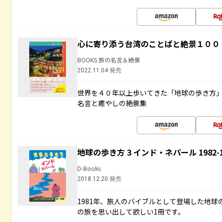
心に寄り添う台湾のことばと絶景１００
BOOKS 旅の名言＆絶景
2022.11.04 発売
世界を４０年以上歩いてきた「地球の歩き方
名言と癒やしの絶景集
地球の歩き方 3 インド・ネパール 1982
D-Books
2018.12.20 発売
1981年、旅人のバイブルとして登場した地
の旅を思い出して欲しい1冊です。