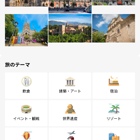
旅のテーマ
飲食
建築・アート
宿泊
イベント・観戦
世界遺産
リゾート