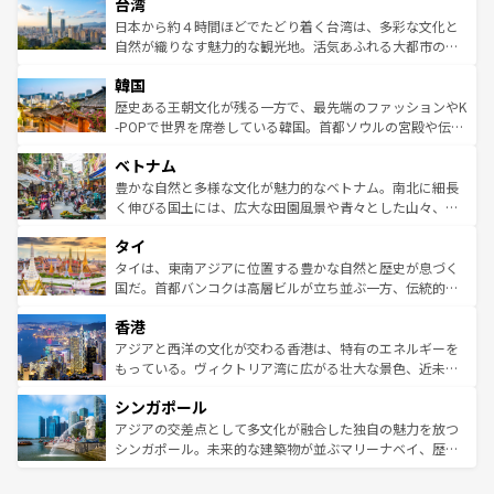
ならではの贅沢な旅のスタイルだ。 なお、新着のアメリカ
台湾
れるおもてなしの心で訪れる人々を迎えてくれるハワイの
リアリーフや大陸中央部にそびえるウルル（エアーズロッ
情報は
コンテンツ一覧
を参照してほしい。
人々、おいしいローカルフードやハワイアンミュージッ
ク）、タスマニアの美しい原生林やケアンズの熱帯雨林な
日本から約４時間ほどでたどり着く台湾は、多彩な文化と
ク、伝統的なフラダンスなど、すべてがハワイの魅力を彩
ど、見どころがたくさん。また、カフェやワイン、オージ
自然が織りなす魅力的な観光地。活気あふれる大都市の台
っている。訪れるたびに新しい発見と感動が待っているハ
ービーフなどの食文化も豊かで、美味しいものであふれて
北やノスタルジックな町並みが人気な九份（ジォウフェ
ワイを、存分に味わってほしい。 なお、新着のハワイ情報
韓国
いる。アクティビティも充実しており、サーフィンやダイ
ン）、静ひつな山岳地帯である台湾東部など、都市の喧騒
は
コンテンツ一覧
を参照してほしい。
ビング、ハイキングなど、アウトドア好きにはたまらな
と山間の静けさが共存しており、訪れる人に新しい発見と
歴史ある王朝文化が残る一方で、最先端のファッションやK
い。オーストラリアの多彩な魅力を存分に味わいつくそ
驚きをもたらしてくれる。また、奥深い台湾の食文化も魅
-POPで世界を席巻している韓国。首都ソウルの宮殿や伝統
う。 なお、新着のオーストラリア情報は
コンテンツ一覧
を
力で、夜市などの屋台グルメから高級料理、ヘルシーで美
家屋が並ぶエリアでは韓国の歴史と文化に浸ることがで
参照してほしい。
ベトナム
容にもいいと評判のスイーツなど、バラエティ豊かな料理
き、地方に足を延ばせば四季折々の自然美を楽しむことが
が味わえる。 なお、新着の台湾情報は
コンテンツ一覧
を参
できる。そして、キムチや焼肉、絶品のストリートフード
豊かな自然と多様な文化が魅力的なベトナム。南北に細長
照してほしい。
まで、さまざまな韓国料理が待っている。夜には、韓国な
く伸びる国土には、広大な田園風景や青々とした山々、世
らではのナイトライフも堪能できる。あたたかいホスピタ
界遺産に登録された壮大な自然景観が点在し、都市部では
タイ
リティに包まれながら、韓国の多彩な魅力を心ゆくまで味
急速な発展と共に伝統が息づく。ハノイの古い町並みやホ
わってみてほしい。 なお、新着の韓国情報は
コンテンツ一
ーチミン市のフランス統治時代の建物も、独特の雰囲気を
タイは、東南アジアに位置する豊かな自然と歴史が息づく
覧
を参照してほしい。
醸し出している。また、バラエティの豊かさとおいしさで
国だ。首都バンコクは高層ビルが立ち並ぶ一方、伝統的な
世界中の食通を魅了してやまないベトナム料理も魅力のひ
寺院や市場がいたるところに点在し、古きよき文化と現代
香港
とつ。フォーやバインミー、ベトナムコーヒーなどは、ぜ
の活気が交差している。北部ではチェンマイなどの山岳地
ひ現地で味わいたい。どの地域を訪れてもあたたかい人々
帯で自然と触れ合い、南部ではプーケットやクラビの美し
アジアと西洋の文化が交わる香港は、特有のエネルギーを
が旅行者を迎えてくれるので、きっと忘れられない旅にな
いビーチでリゾート気分を楽しむことができる。タイ料理
もっている。ヴィクトリア湾に広がる壮大な景色、近未来
るはずだ。 なお、新着のベトナム情報は
コンテンツ一覧
を
は世界的に有名で、屋台から高級レストランまで味覚を刺
的なアートスポット、そして歴史と現代が融合した町並
参照してほしい。
シンガポール
激する。気候は一年中温暖で、どの季節にも異なる楽しみ
み、どこを訪れても感動するはず。観光スポットが密集し
が待っている。親しみやすいタイの人々、仏教を中心とし
ており、効率よく見どころを回れるのも魅力。息をのむよ
アジアの交差点として多文化が融合した独自の魅力を放つ
た文化、そして多様な観光資源が、訪れる旅人を魅了し続
うな絶景から文化的な体験まで、香港を存分に楽しみ尽く
シンガポール。未来的な建築物が並ぶマリーナベイ、歴史
ける。 なお、新着のタイ情報は
コンテンツ一覧
を参照して
そう。 なお、新着の香港情報は
コンテンツ一覧
を参照して
と伝統を感じられるエスニックタウン、多数の緑豊かな公
ほしい。
ほしい。
園や自然保護区など、自然が調和した近代的な景観と文化