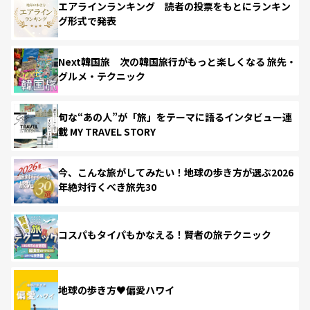
エアラインランキング 読者の投票をもとにランキン
グ形式で発表
Next韓国旅 次の韓国旅行がもっと楽しくなる 旅先・
グルメ・テクニック
旬な“あの人”が「旅」をテーマに語るインタビュー連
載 MY TRAVEL STORY
今、こんな旅がしてみたい！地球の歩き方が選ぶ2026
年絶対行くべき旅先30
コスパもタイパもかなえる！賢者の旅テクニック
地球の歩き方♥偏愛ハワイ