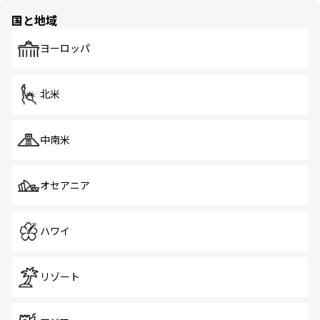
の多様性あふれるカラフルな町は、どこを歩いても新しい
国と地域
発見がある。さらに、治安のよさや充実した公共交通機関
も、旅行者にとっては魅力的なポイント。グルメも豊富
で、ホーカーズは地元の風情を楽しめる外せないスポット
ヨーロッパ
だ。訪れる人を飽きさせないシンガポールで、多様な魅力
を体感しよう。 なお、新着のシンガポール情報は
コンテン
ツ一覧
を参照してほしい。
北米
中南米
オセアニア
ハワイ
リゾート