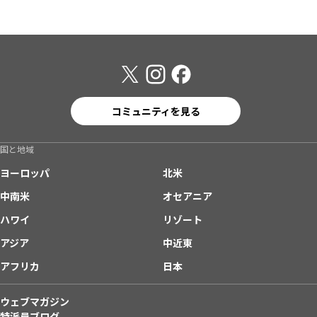
コミュニティを見る
国と地域
ヨーロッパ
北米
中南米
オセアニア
ハワイ
リゾート
アジア
中近東
アフリカ
日本
ウェブマガジン
特派員ブログ